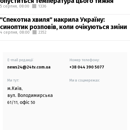
опуститься температура цього тижня
5 серпня,
08:00
1336
"Спекотна хвиля" накрила Україну:
синоптик розповів, коли очікуються зміни
4 серпня,
08:00
2352
E-mail редакції
Номер телефону:
news24@24tv.com.ua
+38 044 390 5077
Ми тут:
Ми в соцмережах:
м.Київ
,
вул. Володимирська
офіс
61/11,
50