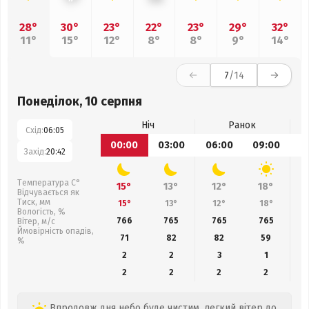
28°
30°
23°
22°
23°
29°
32°
11°
15°
12°
8°
8°
9°
14°
7
/14
Понеділок, 10 серпня
Ніч
Ранок
Схід:
06:05
00:00
03:00
06:00
09:00
1
Захід:
20:42
Температура С°
15°
13°
12°
18°
Відчувається як
Тиск, мм
15°
13°
12°
18°
Вологість, %
766
765
765
765
Вітер, м/с
Ймовірність опадів,
71
82
82
59
%
2
2
3
1
2
2
2
2
Впродовж дня небо буде чистим, легкий вітер до