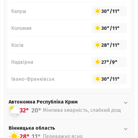
Калуш
30°
/
11°
Коломия
30°
/
11°
Косів
28°
/
11°
Надвірна
27°
/
9°
Івано-Франківськ
30°
/
11°
Автономна Республіка Крим
32°
20°
Мінлива хмарність, слабкий дощ
Вінницька
область
28°
11°
Переважно ясно