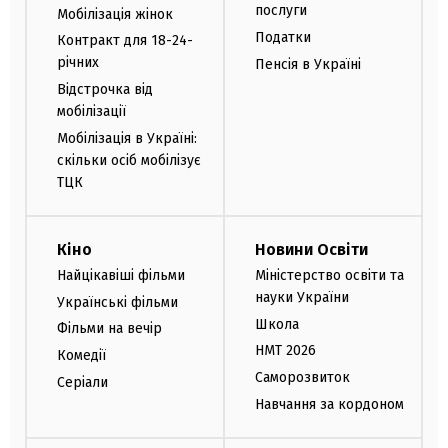
послуги
Мобілізація жінок
Податки
Контракт для 18-24-
річних
Пенсія в Україні
Відстрочка від
мобілізації
Мобілізація в Україні:
скільки осіб мобілізує
ТЦК
Кіно
Новини Освіти
Найцікавіші фільми
Міністерство освіти та
науки України
Українські фільми
Школа
Фільми на вечір
НМТ 2026
Комедії
Саморозвиток
Серіали
Навчання за кордоном