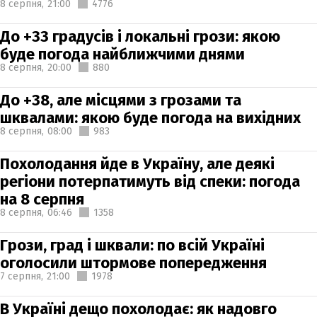
8 серпня,
21:00
4776
До +33 градусів і локальні грози: якою
буде погода найближчими днями
8 серпня,
20:00
880
До +38, але місцями з грозами та
шквалами: якою буде погода на вихідних
8 серпня,
08:00
983
Похолодання йде в Україну, але деякі
регіони потерпатимуть від спеки: погода
на 8 серпня
8 серпня,
06:46
1358
Грози, град і шквали: по всій Україні
оголосили штормове попередження
7 серпня,
21:00
1978
В Україні дещо похолодає: як надовго