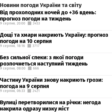
Новини погоди України та світу
Від прохолодних ночей до +36 вдень:
прогноз погоди на тиждень
9 серпня,
20:00
3453
Дощі та хмари накриють Україну: прогноз
погоди на 10 серпня
9 серпня,
18:16
3717
Без сильної спеки: з якої погоди
розпочнеться наступний тиждень
9 серпня,
08:00
666
Частину України знову накриють грози:
погода на 9 серпня
9 серпня,
06:33
2421
Вулиці перетворилися на річки: негода
накрила одразу низку міст