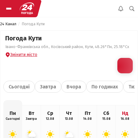
24 Канал
Погода Кути
Погода Кути
Івано-Франківська обл., Косівський район, Кути, 48.26°Пн, 25.18°Сх
Змінити місто
Сьогодні
Завтра
Вчора
По годинах
Тиж
Пн
Вт
Ср
Чт
Пт
Сб
Нд
Сьогодні
Завтра
12.08
13.08
14.08
15.08
16.08