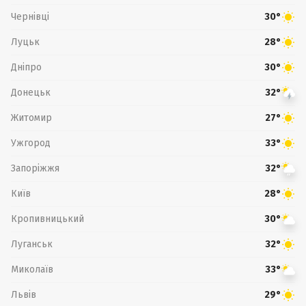
Чернівці
30°
Луцьк
28°
Дніпро
30°
Донецьк
32°
Житомир
27°
Ужгород
33°
Запоріжжя
32°
Київ
28°
Кропивницький
30°
Луганськ
32°
Миколаїв
33°
Львів
29°