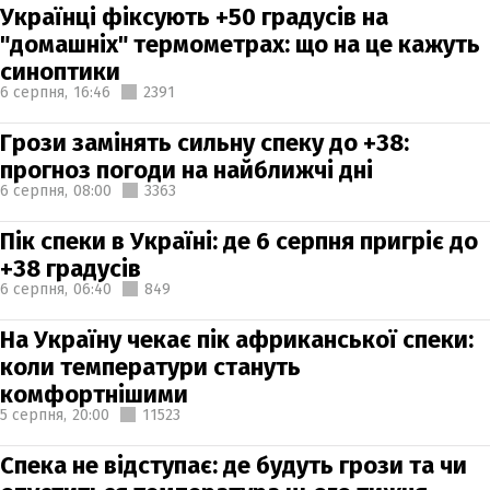
Українці фіксують +50 градусів на
"домашніх" термометрах: що на це кажуть
синоптики
6 серпня,
16:46
2391
Грози замінять сильну спеку до +38:
прогноз погоди на найближчі дні
6 серпня,
08:00
3363
Пік спеки в Україні: де 6 серпня пригріє до
+38 градусів
6 серпня,
06:40
849
На Україну чекає пік африканської спеки:
коли температури стануть
комфортнішими
5 серпня,
20:00
11523
Спека не відступає: де будуть грози та чи