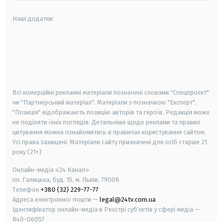
Наші додатки:
android
apple
smart tv
samsung smart tv
Всі комерційні рекламні матеріали позначені словами "Спецпроєкт"
чи "Партнерський матеріал". Матеріали з позначкою "Експерт",
"Позиція" відображають позицію авторів та героїв. Редакція може
не поділяти їхніх поглядів. Детальніше щодо реклами та правил
цитування можна ознайомитись в правилах користування сайтом.
Усі права захищені.
Матеріали сайту призначені для осіб старше
21
року (21+)
Онлайн-медіа «24 Канал»
пл. Галицька, буд. 15, м. Львів, 79008
Телефон
+380 (32) 229-77-77
Адреса електронної пошти —
legal@24tv.com.ua
Ідентифікатор онлайн-медіа в Реєстрі суб'єктів у сфері медіа —
R40-06057