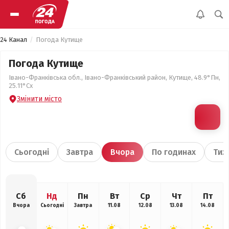
24 Канал
Погода Кутище
Погода Кутище
Івано-Франківська обл., Івано-Франківський район, Кутище, 48.9°Пн,
25.11°Сх
Змінити місто
Сьогодні
Завтра
Вчора
По годинах
Тиж
Сб
Нд
Пн
Вт
Ср
Чт
Пт
Вчора
Сьогодні
Завтра
11.08
12.08
13.08
14.08