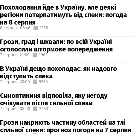
Похолодання йде в Україну, але деякі
регіони потерпатимуть від спеки: погода
на 8 серпня
8 серпня,
06:46
1338
Грози, град і шквали: по всій Україні
оголосили штормове попередження
7 серпня,
21:00
1961
В Україні дещо похолодає: як надовго
відступить спека
7 серпня,
20:00
9336
Синоптикиня відповіла, яку негоду
очікувати після сильної спеки
7 серпня,
08:00
2443
Грози накриють частину областей на тлі
сильної спеки: прогноз погоди на 7 серпня