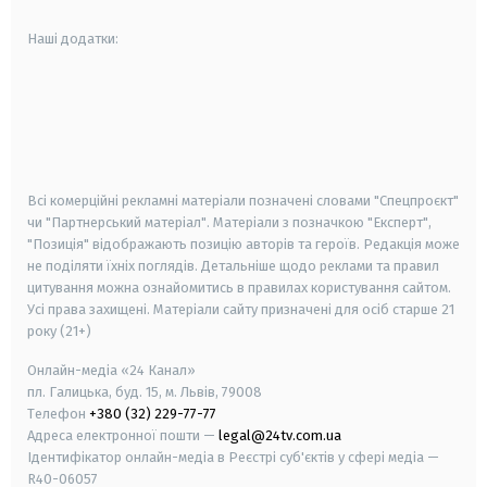
Наші додатки:
android
apple
smart tv
samsung smart tv
Всі комерційні рекламні матеріали позначені словами "Спецпроєкт"
чи "Партнерський матеріал". Матеріали з позначкою "Експерт",
"Позиція" відображають позицію авторів та героїв. Редакція може
не поділяти їхніх поглядів. Детальніше щодо реклами та правил
цитування можна ознайомитись в правилах користування сайтом.
Усі права захищені.
Матеріали сайту призначені для осіб старше
21
року (21+)
Онлайн-медіа «24 Канал»
пл. Галицька, буд. 15, м. Львів, 79008
Телефон
+380 (32) 229-77-77
Адреса електронної пошти —
legal@24tv.com.ua
Ідентифікатор онлайн-медіа в Реєстрі суб'єктів у сфері медіа —
R40-06057