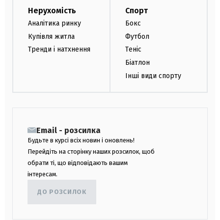
Нерухомість
Спорт
Аналітика ринку
Бокс
Купівля житла
Футбол
Тренди і натхнення
Теніс
Біатлон
Інші види спорту
Email - розсилка
Будьте в курсі всіх новин і оновлень!
Перейдіть на сторінку наших розсилок, щоб
обрати ті, що відповідають вашим
інтересам.
ДО РОЗСИЛОК