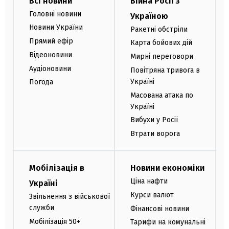
Всі новини
Війна Росії з
Головні новини
Україною
Новини України
Ракетні обстріли
Прямий ефір
Карта бойових дій
Відеоновини
Мирні переговори
Аудіоновини
Повітряна тривога в
Україні
Погода
Масована атака по
Україні
Вибухи у Росії
Втрати ворога
Мобілізація в
Новини економіки
Ціна нафти
Україні
Курси валют
Звільнення з військової
служби
Фінансові новини
Мобілізація 50+
Тарифи на комунальні