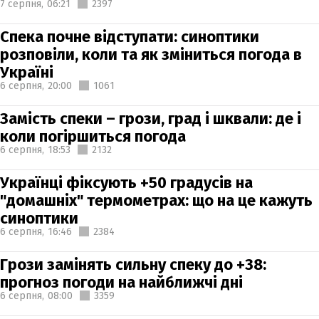
7 серпня,
06:21
2397
Спека почне відступати: синоптики
розповіли, коли та як зміниться погода в
Україні
6 серпня,
20:00
1061
Замість спеки – грози, град і шквали: де і
коли погіршиться погода
6 серпня,
18:53
2132
Українці фіксують +50 градусів на
"домашніх" термометрах: що на це кажуть
синоптики
6 серпня,
16:46
2384
Грози замінять сильну спеку до +38:
прогноз погоди на найближчі дні
6 серпня,
08:00
3359