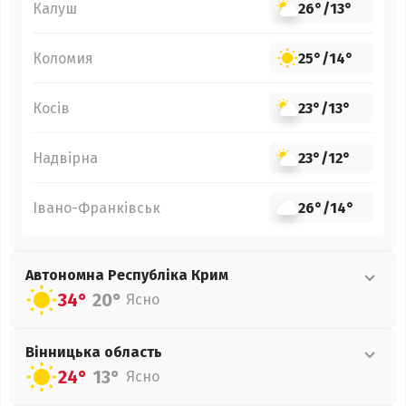
Калуш
26°
/
13°
Коломия
25°
/
14°
Косів
23°
/
13°
Надвірна
23°
/
12°
Івано-Франківськ
26°
/
14°
Автономна Республіка Крим
34°
20°
Ясно
Вінницька
область
24°
13°
Ясно