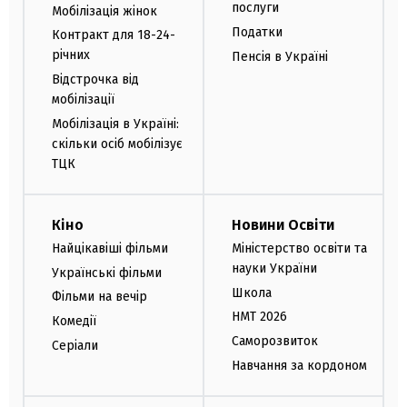
послуги
Мобілізація жінок
Податки
Контракт для 18-24-
річних
Пенсія в Україні
Відстрочка від
мобілізації
Мобілізація в Україні:
скільки осіб мобілізує
ТЦК
Кіно
Новини Освіти
Найцікавіші фільми
Міністерство освіти та
науки України
Українські фільми
Школа
Фільми на вечір
НМТ 2026
Комедії
Саморозвиток
Серіали
Навчання за кордоном