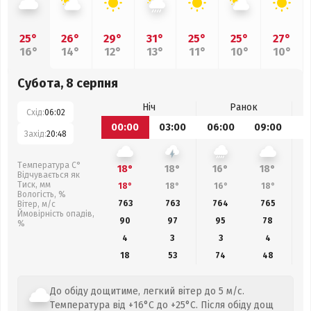
25°
26°
29°
31°
25°
25°
27°
16°
14°
12°
13°
11°
10°
10°
Субота, 8 серпня
Ніч
Ранок
Схід:
06:02
00:00
03:00
06:00
09:00
1
Захід:
20:48
Температура С°
18°
18°
16°
18°
Відчувається як
Тиск, мм
18°
18°
16°
18°
Вологість, %
763
763
764
765
Вітер, м/с
Ймовірність опадів,
90
97
95
78
%
4
3
3
4
18
53
74
48
До обіду дощитиме, легкий вітер до 5 м/с.
Температура від +16°C до +25°C. Після обіду дощ