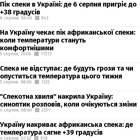
Пік спеки в Україні: де 6 серпня пригріє до
+38 градусів
6 серпня,
06:40
843
На Україну чекає пік африканської спеки:
коли температури стануть
комфортнішими
5 серпня,
20:00
11513
Спека не відступає: де будуть грози та чи
опуститься температура цього тижня
5 серпня,
08:00
1325
"Спекотна хвиля" накрила Україну:
синоптик розповів, коли очікуються зміни
4 серпня,
08:00
2351
Україну накриває африканська спека: де
температура сягне +39 градусів
4 серпня,
07:32
918