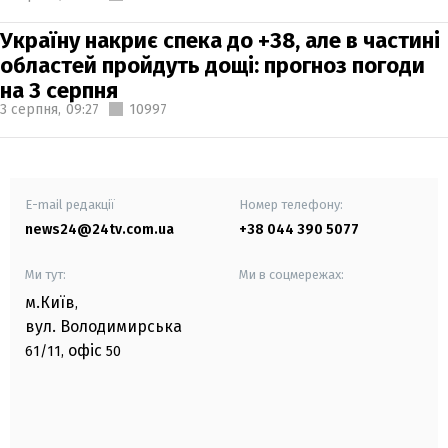
Україну накриє спека до +38, але в частині
областей пройдуть дощі: прогноз погоди
на 3 серпня
3 серпня,
09:27
10997
E-mail редакції
Номер телефону:
news24@24tv.com.ua
+38 044 390 5077
Ми тут:
Ми в соцмережах:
м.Київ
,
вул. Володимирська
офіс
61/11,
50