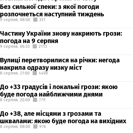
Без сильної спеки: з якої погоди
розпочнеться наступний тиждень
9 серпня,
08:00
331
Частину України знову накриють грози:
погода на 9 серпня
9 серпня,
06:33
2113
Вулиці перетворилися на річки: негода
накрила одразу низку міст
8 серпня,
21:00
4458
До +33 градусів і локальні грози: якою
буде погода найближчими днями
8 серпня,
20:00
779
До +38, але місцями з грозами та
шквалами: якою буде погода на вихідних
8 серпня,
08:00
976