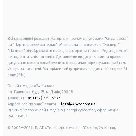
android
apple
smart tv
samsung smart tv
Всі комерційні рекламні матеріали позначені словами "Спецпроєкт"
чи "Партнерський матеріал". Матеріали з позначкою "Експерт",
"Позиція" відображають позицію авторів та героїв. Редакція може
не поділяти їхніх поглядів. Детальніше щодо реклами та правил
цитування можна ознайомитись в правилах користування сайтом.
Усі права захищені.
Матеріали сайту призначені для осіб старше
21
року (21+)
Онлайн-медіа «24 Канал»
пл. Галицька, буд. 15, м. Львів, 79008
Телефон
+380 (32) 229-77-77
Адреса електронної пошти —
legal@24tv.com.ua
Ідентифікатор онлайн-медіа в Реєстрі суб'єктів у сфері медіа —
R40-06057
© 2005—2026,
ПрАТ «Телерадіокомпанія "Люкс"», 24 Канал.