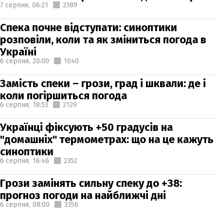
7 серпня,
06:21
2389
Спека почне відступати: синоптики
розповіли, коли та як зміниться погода в
Україні
6 серпня,
20:00
1040
Замість спеки – грози, град і шквали: де і
коли погіршиться погода
6 серпня,
18:53
2129
Українці фіксують +50 градусів на
"домашніх" термометрах: що на це кажуть
синоптики
6 серпня,
16:46
2352
Грози замінять сильну спеку до +38:
прогноз погоди на найближчі дні
6 серпня,
08:00
3356