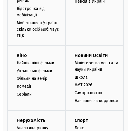
річних
Пенсія в Україні
Відстрочка від
мобілізації
Мобілізація в Україні:
скільки осіб мобілізує
ТЦК
Кіно
Новини Освіти
Найцікавіші фільми
Міністерство освіти та
науки України
Українські фільми
Школа
Фільми на вечір
НМТ 2026
Комедії
Саморозвиток
Серіали
Навчання за кордоном
Нерухомість
Спорт
Аналітика ринку
Бокс