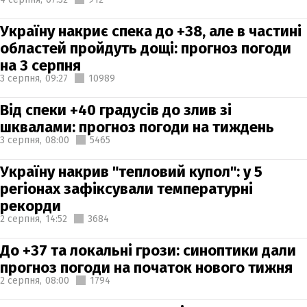
Україну накриє спека до +38, але в частині
областей пройдуть дощі: прогноз погоди
на 3 серпня
3 серпня,
09:27
10989
Від спеки +40 градусів до злив зі
шквалами: прогноз погоди на тиждень
3 серпня,
08:00
5465
Україну накрив "тепловий купол": у 5
регіонах зафіксували температурні
рекорди
2 серпня,
14:52
3684
До +37 та локальні грози: синоптики дали
прогноз погоди на початок нового тижня
2 серпня,
08:00
1794