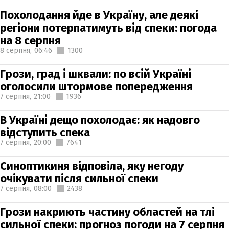
Похолодання йде в Україну, але деякі
регіони потерпатимуть від спеки: погода
на 8 серпня
8 серпня,
06:46
1300
Грози, град і шквали: по всій Україні
оголосили штормове попередження
7 серпня,
21:00
1936
В Україні дещо похолодає: як надовго
відступить спека
7 серпня,
20:00
7641
Синоптикиня відповіла, яку негоду
очікувати після сильної спеки
7 серпня,
08:00
2438
Грози накриють частину областей на тлі
сильної спеки: прогноз погоди на 7 серпня