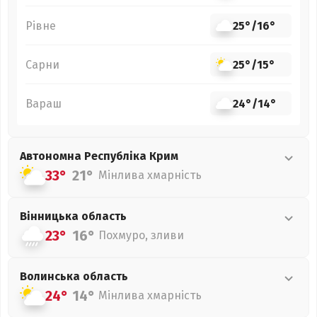
Рівне
25°
/
16°
Сарни
25°
/
15°
Вараш
24°
/
14°
Автономна Республіка Крим
33°
21°
Мінлива хмарність
Вінницька
область
23°
16°
Похмуро, зливи
Волинська
область
24°
14°
Мінлива хмарність