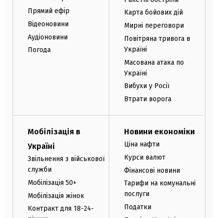
Прямий ефір
Карта бойових дій
Відеоновини
Мирні переговори
Аудіоновини
Повітряна тривога в
Україні
Погода
Масована атака по
Україні
Вибухи у Росії
Втрати ворога
Мобілізація в
Новини економіки
Ціна нафти
Україні
Курси валют
Звільнення з військової
служби
Фінансові новини
Мобілізація 50+
Тарифи на комунальні
послуги
Мобілізація жінок
Податки
Контракт для 18-24-