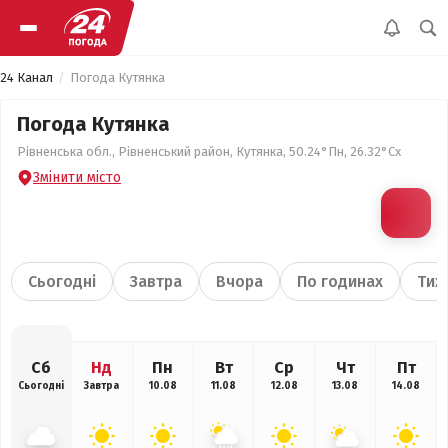
24 Канал
Погода Кутянка
Погода Кутянка
Рівненська обл., Рівненський район, Кутянка, 50.24°Пн, 26.32°Сх
Змінити місто
Сьогодні
Завтра
Вчора
По годинах
Тиж
Сб
Нд
Пн
Вт
Ср
Чт
Пт
Сьогодні
Завтра
10.08
11.08
12.08
13.08
14.08