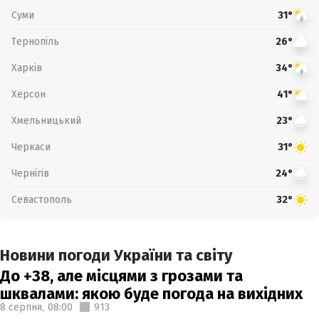
Суми
31°
Тернопіль
26°
Харків
34°
Херсон
41°
Хмельницький
23°
Черкаси
31°
Чернігів
24°
Севастополь
32°
Новини погоди України та світу
До +38, але місцями з грозами та
шквалами: якою буде погода на вихідних
8 серпня,
08:00
913