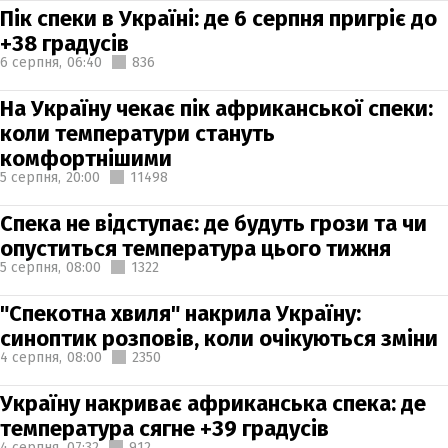
Пік спеки в Україні: де 6 серпня пригріє до
+38 градусів
6 серпня,
06:40
836
На Україну чекає пік африканської спеки:
коли температури стануть
комфортнішими
5 серпня,
20:00
11498
Спека не відступає: де будуть грози та чи
опуститься температура цього тижня
5 серпня,
08:00
1322
"Спекотна хвиля" накрила Україну:
синоптик розповів, коли очікуються зміни
4 серпня,
08:00
2350
Україну накриває африканська спека: де
температура сягне +39 градусів
4 серпня,
07:32
912