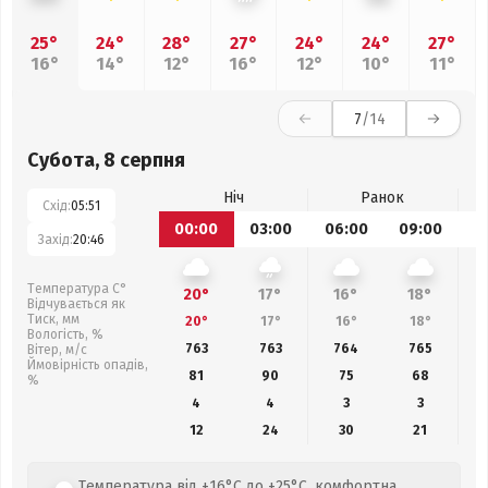
25°
24°
28°
27°
24°
24°
27°
16°
14°
12°
16°
12°
10°
11°
7
/14
Субота, 8 серпня
Ніч
Ранок
Схід:
05:51
00:00
03:00
06:00
09:00
1
Захід:
20:46
Температура С°
20°
17°
16°
18°
Відчувається як
Тиск, мм
20°
17°
16°
18°
Вологість, %
763
763
764
765
Вітер, м/с
Ймовірність опадів,
81
90
75
68
%
4
4
3
3
12
24
30
21
Температура від +16°C до +25°C, комфортна