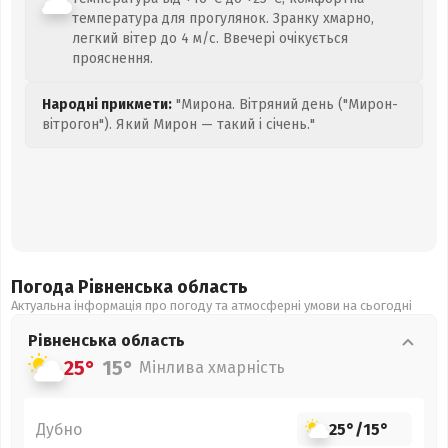
температура для прогулянок. Зранку хмарно,
легкий вітер до 4 м/с. Ввечері очікується
прояснення.
Народні прикмети:
"Мирона. Вітряний день ("Мирон-
вітрогон"). Який Мирон — такий і січень."
Погода Рівненська
область
Актуальна інформація про погоду та атмосферні умови на сьогодні
Рівненська
область
25°
15°
Мінлива хмарність
Дубно
25°
/
15°