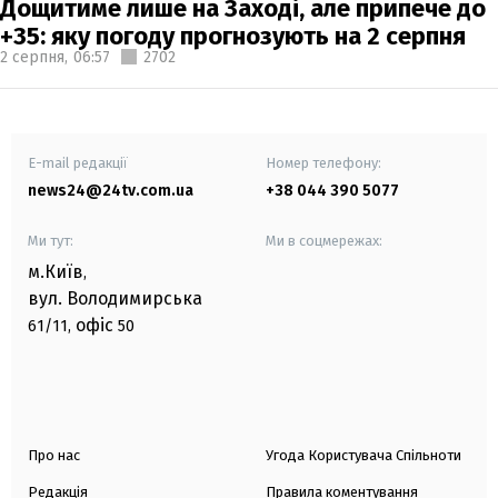
Дощитиме лише на Заході, але припече до
+35: яку погоду прогнозують на 2 серпня
2 серпня,
06:57
2702
E-mail редакції
Номер телефону:
news24@24tv.com.ua
+38 044 390 5077
Ми тут:
Ми в соцмережах:
м.Київ
,
вул. Володимирська
офіс
61/11,
50
Про нас
Угода Користувача Спільноти
Редакція
Правила коментування