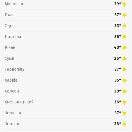
Миколаїв
39°
Львів
37°
Одеса
33°
Полтава
35°
Рівне
40°
Суми
36°
Тернопіль
37°
Харків
35°
Херсон
38°
Хмельницький
36°
Черкаси
37°
Чернігів
38°