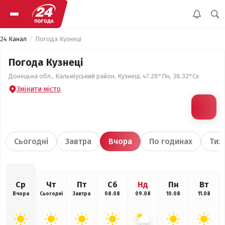
24 Канал
Погода Кузнеці
Погода Кузнеці
Донецька обл., Кальміуський район, Кузнеці, 47.28°Пн, 38.32°Сх
Змінити місто
Сьогодні
Завтра
Вчора
По годинах
Тиж
Ср
Чт
Пт
Сб
Нд
Пн
Вт
Вчора
Сьогодні
Завтра
08.08
09.08
10.08
11.08