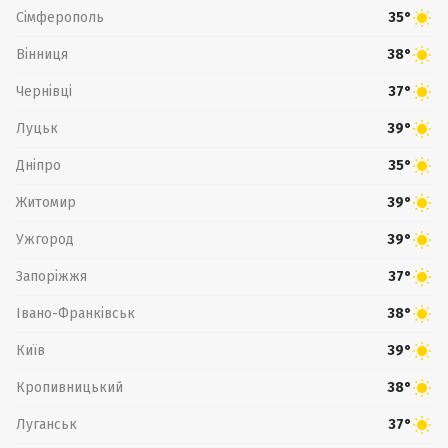
Сімферополь
35°
Вінниця
38°
Чернівці
37°
Луцьк
39°
Дніпро
35°
Житомир
39°
Ужгород
39°
Запоріжжя
37°
Івано-Франківськ
38°
Київ
39°
Кропивницький
38°
Луганськ
37°