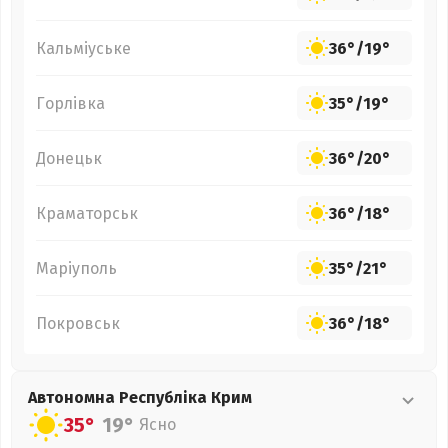
Кальміуське
36°
/
19°
Горлівка
35°
/
19°
Донецьк
36°
/
20°
Краматорськ
36°
/
18°
Маріуполь
35°
/
21°
Покровськ
36°
/
18°
Автономна Республіка Крим
35°
19°
Ясно