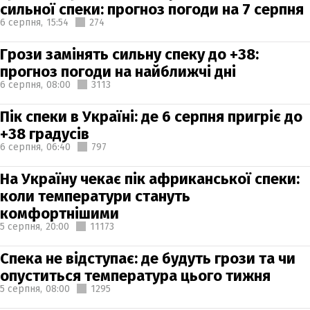
сильної спеки: прогноз погоди на 7 серпня
6 серпня,
15:54
274
Грози замінять сильну спеку до +38:
прогноз погоди на найближчі дні
6 серпня,
08:00
3113
Пік спеки в Україні: де 6 серпня пригріє до
+38 градусів
6 серпня,
06:40
797
На Україну чекає пік африканської спеки:
коли температури стануть
комфортнішими
5 серпня,
20:00
11173
Спека не відступає: де будуть грози та чи
опуститься температура цього тижня
5 серпня,
08:00
1295