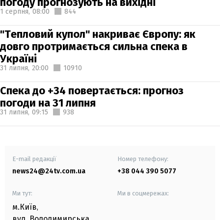
погоду прогнозують на вихідні
1 серпня,
08:00
844
"Тепловий купол" накриває Європу: як
довго протримається сильна спека в
Україні
31 липня,
20:00
10910
Спека до +34 повертається: прогноз
погоди на 31 липня
31 липня,
09:15
938
E-mail редакції
Номер телефону:
news24@24tv.com.ua
+38 044 390 5077
Ми тут:
Ми в соцмережах:
м.Київ
,
вул. Володимирська