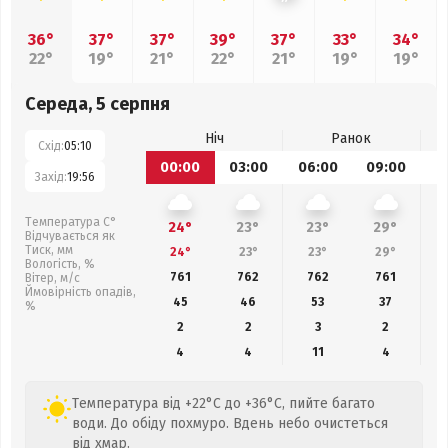
36°
37°
37°
39°
37°
33°
34°
22°
19°
21°
22°
21°
19°
19°
Середа, 5 серпня
Ніч
Ранок
Схід:
05:10
00:00
03:00
06:00
09:00
1
Захід:
19:56
Температура С°
24°
23°
23°
29°
Відчувається як
Тиск, мм
24°
23°
23°
29°
Вологість, %
761
762
762
761
Вітер, м/с
Ймовірність опадів,
45
46
53
37
%
2
2
3
2
4
4
11
4
Температура від +22°C до +36°C, пийте багато
води. До обіду похмуро. Вдень небо очистеться
від хмар.