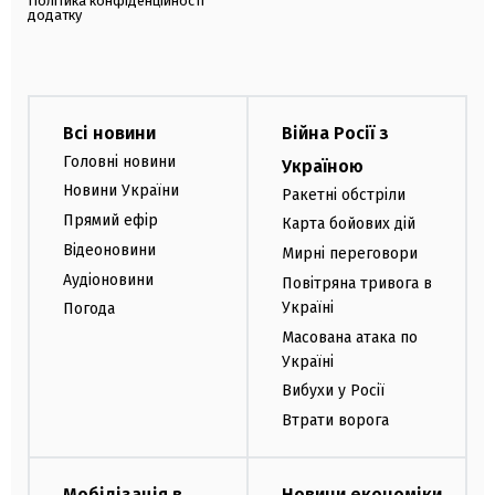
Політика конфіденційності
додатку
Всі новини
Війна Росії з
Головні новини
Україною
Новини України
Ракетні обстріли
Прямий ефір
Карта бойових дій
Відеоновини
Мирні переговори
Аудіоновини
Повітряна тривога в
Україні
Погода
Масована атака по
Україні
Вибухи у Росії
Втрати ворога
Мобілізація в
Новини економіки