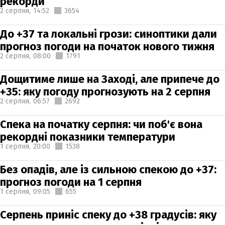
рекорди
2 серпня,
14:52
3654
До +37 та локальні грози: синоптики дали
прогноз погоди на початок нового тижня
2 серпня,
08:00
1791
Дощитиме лише на Заході, але припече до
+35: яку погоду прогнозують на 2 серпня
2 серпня,
06:57
2692
Спека на початку серпня: чи поб'є вона
рекордні показники температури
1 серпня,
20:00
1538
Без опадів, але із сильною спекою до +37:
прогноз погоди на 1 серпня
1 серпня,
09:05
655
Серпень приніс спеку до +38 градусів: яку