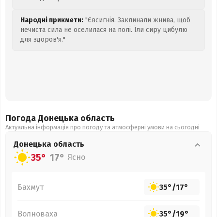
Народні прикмети:
"Євсигнія. Заклинали жнива, щоб
нечиста сила не оселилася на полі. Їли сиру цибулю
для здоров'я."
Погода Донецька
область
Актуальна інформація про погоду та атмосферні умови на сьогодні
Донецька
область
35°
17°
Ясно
Бахмут
35°
/
17°
Волноваха
35°
/
19°