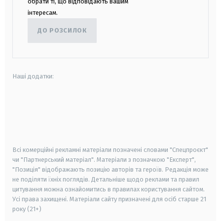
обрати ті, що відповідають вашим
інтересам.
ДО РОЗСИЛОК
Наші додатки:
android
apple
smart tv
samsung smart tv
Всі комерційні рекламні матеріали позначені словами "Спецпроєкт"
чи "Партнерський матеріал". Матеріали з позначкою "Експерт",
"Позиція" відображають позицію авторів та героїв. Редакція може
не поділяти їхніх поглядів. Детальніше щодо реклами та правил
цитування можна ознайомитись в правилах користування сайтом.
Усі права захищені.
Матеріали сайту призначені для осіб старше
21
року (21+)