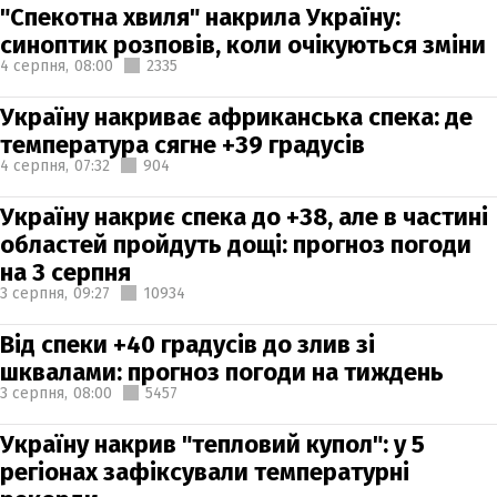
"Спекотна хвиля" накрила Україну:
синоптик розповів, коли очікуються зміни
4 серпня,
08:00
2335
Україну накриває африканська спека: де
температура сягне +39 градусів
4 серпня,
07:32
904
Україну накриє спека до +38, але в частині
областей пройдуть дощі: прогноз погоди
на 3 серпня
3 серпня,
09:27
10934
Від спеки +40 градусів до злив зі
шквалами: прогноз погоди на тиждень
3 серпня,
08:00
5457
Україну накрив "тепловий купол": у 5
регіонах зафіксували температурні