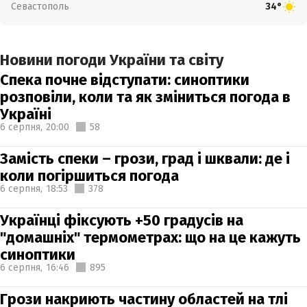
Севастополь
34°
Новини погоди України та світу
Спека почне відступати: синоптики
розповіли, коли та як зміниться погода в
Україні
6 серпня,
20:00
58
Замість спеки – грози, град і шквали: де і
коли погіршиться погода
6 серпня,
18:53
378
Українці фіксують +50 градусів на
"домашніх" термометрах: що на це кажуть
синоптики
6 серпня,
16:46
895
Грози накриють частину областей на тлі