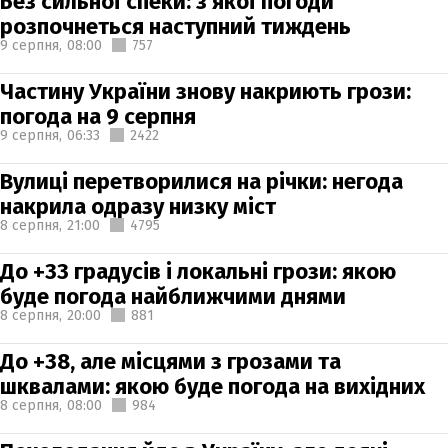
Без сильної спеки: з якої погоди
розпочнеться наступний тиждень
9 серпня,
08:00
757
Частину України знову накриють грози:
погода на 9 серпня
9 серпня,
06:33
2422
Вулиці перетворилися на річки: негода
накрила одразу низку міст
8 серпня,
21:00
4795
До +33 градусів і локальні грози: якою
буде погода найближчими днями
8 серпня,
20:00
881
До +38, але місцями з грозами та
шквалами: якою буде погода на вихідних
8 серпня,
08:00
984