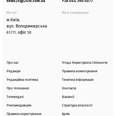
news24@24tv.com.ua
+38 044 390 5077
Ми тут:
Ми в соцмережах:
м.Київ
,
вул. Володимирська
офіс
61/11,
50
Про нас
Угода Користувача Спільноти
Редакція
Правила коментування
Редакційна політика
Технічна інформація
Про телеканал
Контакти
Телеведучі
Вакансії
Рекламодавцям
Структура власності
Правила користування
Архів