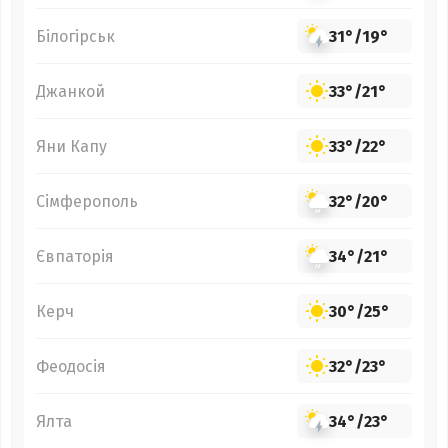
Білогірськ
31°
/
19°
Джанкой
33°
/
21°
Яни Капу
33°
/
22°
Сімферополь
32°
/
20°
Євпаторія
34°
/
21°
Керч
30°
/
25°
Феодосія
32°
/
23°
Ялта
34°
/
23°