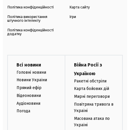
Політика конфіденційності
Карта сайту
Політика використання
Ігри
штучного інтелекту
Політика конфіденційності
додатку
Всі новини
Війна Росії з
Головні новини
Україною
Новини України
Ракетні обстріли
Прямий ефір
Карта бойових дій
Відеоновини
Мирні переговори
Аудіоновини
Повітряна тривога в
Україні
Погода
Масована атака по
Україні