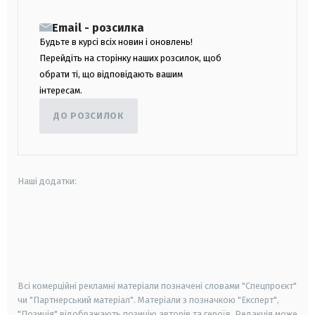
Email - розсилка
Будьте в курсі всіх новин і оновлень!
Перейдіть на сторінку наших розсилок, щоб
обрати ті, що відповідають вашим
інтересам.
ДО РОЗСИЛОК
Наші додатки:
android
apple
smart tv
samsung smart tv
Всі комерційні рекламні матеріали позначені словами "Спецпроєкт"
чи "Партнерський матеріал". Матеріали з позначкою "Експерт",
"Позиція" відображають позицію авторів та героїв. Редакція може