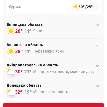
Курман
30°
/
25°
Вінницька
область
28°
11°
Ясно
Волинська
область
28°
11°
Переважно ясно
Дніпропетровська
область
30°
21°
Мінлива хмарність, слабкий дощ
Донецька
область
32°
19°
Мінлива хмарність