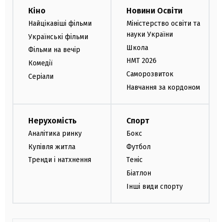
Кіно
Новини Освіти
Найцікавіші фільми
Міністерство освіти та
науки України
Українські фільми
Школа
Фільми на вечір
НМТ 2026
Комедії
Саморозвиток
Серіали
Навчання за кордоном
Нерухомість
Спорт
Аналітика ринку
Бокс
Купівля житла
Футбол
Тренди і натхнення
Теніс
Біатлон
Інші види спорту