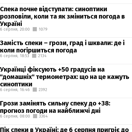
Спека почне відступати: синоптики
розповіли, коли та як зміниться погода в
Україні
6 серпня,
20:00
1079
Замість спеки – грози, град і шквали: де і
коли погіршиться погода
6 серпня,
18:53
2134
Українці фіксують +50 градусів на
"домашніх" термометрах: що на це кажуть
синоптики
6 серпня,
16:46
2392
Грози замінять сильну спеку до +38:
прогноз погоди на найближчі дні
6 серпня,
08:00
3364
Пік спеки в Україні: де 6 серпня пригріє до