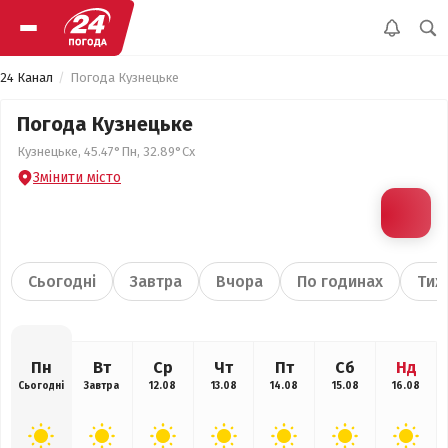
24 Канал
Погода Кузнецьке
Погода Кузнецьке
Кузнецьке, 45.47°Пн, 32.89°Сх
Змінити місто
Сьогодні
Завтра
Вчора
По годинах
Тиж
Пн
Вт
Ср
Чт
Пт
Сб
Нд
Сьогодні
Завтра
12.08
13.08
14.08
15.08
16.08