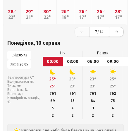
28°
29°
30°
26°
26°
26°
28°
22°
21°
22°
19°
17°
17°
17°
7
/14
Понеділок, 10 серпня
Ніч
Ранок
Схід:
05:43
00:00
03:00
06:00
09:00
1
Захід:
20:05
Температура С°
25°
23°
23°
25°
Відчувається як
Тиск, мм
25°
23°
23°
25°
Вологість, %
761
761
761
762
Вітер, м/с
Ймовірність опадів,
69
75
84
75
%
5
4
3
4
2
2
2
2
Впродовж дня небо буде безхмарним, без опадів.