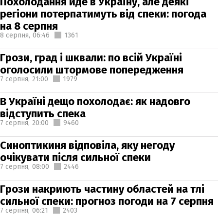
Похолодання йде в Україну, але деякі
регіони потерпатимуть від спеки: погода
на 8 серпня
8 серпня,
06:46
1361
Грози, град і шквали: по всій Україні
оголосили штормове попередження
7 серпня,
21:00
1979
В Україні дещо похолодає: як надовго
відступить спека
7 серпня,
20:00
9460
Синоптикиня відповіла, яку негоду
очікувати після сильної спеки
7 серпня,
08:00
2446
Грози накриють частину областей на тлі
сильної спеки: прогноз погоди на 7 серпня
7 серпня,
06:21
2403