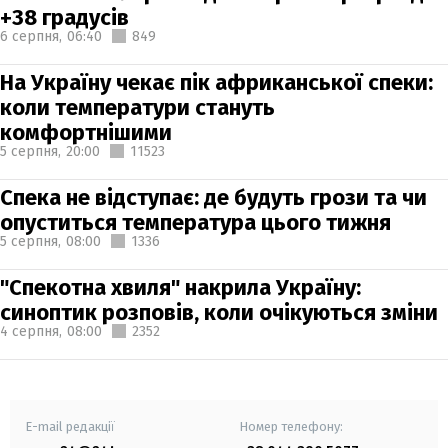
+38 градусів
6 серпня,
06:40
849
На Україну чекає пік африканської спеки:
коли температури стануть
комфортнішими
5 серпня,
20:00
11523
Спека не відступає: де будуть грози та чи
опуститься температура цього тижня
5 серпня,
08:00
1336
"Спекотна хвиля" накрила Україну:
синоптик розповів, коли очікуються зміни
4 серпня,
08:00
2352
E-mail редакції
Номер телефону: