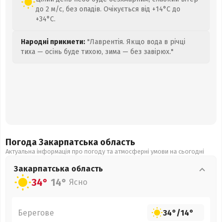
до 2 м/с, без опадів. Очікується від +14°C до
+34°C.
Народні прикмети:
"Лаврентія. Якщо вода в річці
тиха — осінь буде тихою, зима — без завірюх."
Погода Закарпатська
область
Актуальна інформація про погоду та атмосферні умови на сьогодні
Закарпатська
область
34°
14°
Ясно
Берегове
34°
/
14°