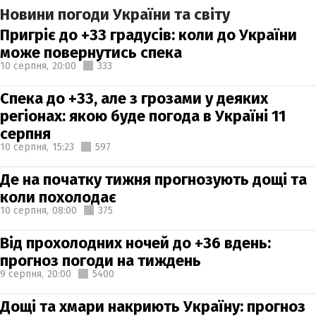
Новини погоди України та світу
Пригріє до +33 градусів: коли до України
може повернутись спека
10 серпня,
20:00
333
Спека до +33, але з грозами у деяких
регіонах: якою буде погода в Україні 11
серпня
10 серпня,
15:23
597
Де на початку тижня прогнозують дощі та
коли похолодає
10 серпня,
08:00
375
Від прохолодних ночей до +36 вдень:
прогноз погоди на тиждень
9 серпня,
20:00
5400
Дощі та хмари накриють Україну: прогноз