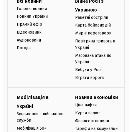
Всі новини
Війна Росії з
Головні новини
Україною
Новини України
Ракетні обстріли
Прямий ефір
Карта бойових дій
Відеоновини
Мирні переговори
Аудіоновини
Повітряна тривога в
Україні
Погода
Масована атака по
Україні
Вибухи у Росії
Втрати ворога
Мобілізація в
Новини економіки
Ціна нафти
Україні
Курси валют
Звільнення з військової
служби
Фінансові новини
Мобілізація 50+
Тарифи на комунальні