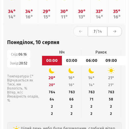
34°
34°
29°
30°
30°
33°
35°
14°
16°
15°
11°
13°
14°
16°
7
/14
Понеділок, 10 серпня
Ніч
Ранок
Схід:
06:16
00:00
03:00
06:00
09:00
1
Захід:
20:52
Температура С°
20°
16°
14°
21°
Відчувається як
Тиск, мм
20°
16°
14°
21°
Вологість, %
764
763
763
763
Вітер, м/с
Ймовірність опадів,
64
66
71
58
%
2
2
2
2
2
2
2
2
Цілий день небо буде безхмарним, слабкий вітер