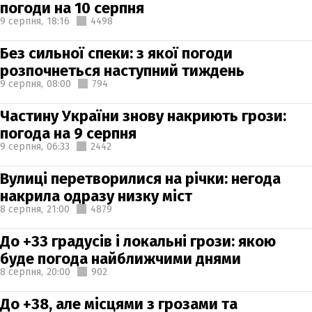
погоди на 10 серпня
9 серпня,
18:16
4498
Без сильної спеки: з якої погоди
розпочнеться наступний тиждень
9 серпня,
08:00
794
Частину України знову накриють грози:
погода на 9 серпня
9 серпня,
06:33
2442
Вулиці перетворилися на річки: негода
накрила одразу низку міст
8 серпня,
21:00
4879
До +33 градусів і локальні грози: якою
буде погода найближчими днями
8 серпня,
20:00
902
До +38, але місцями з грозами та