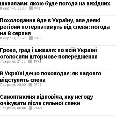
шквалами: якою буде погода на вихідних
8 серпня,
08:00
993
Похолодання йде в Україну, але деякі
регіони потерпатимуть від спеки: погода
на 8 серпня
8 серпня,
06:46
1378
Грози, град і шквали: по всій Україні
оголосили штормове попередження
7 серпня,
21:00
1991
В Україні дещо похолодає: як надовго
відступить спека
7 серпня,
20:00
9506
Синоптикиня відповіла, яку негоду
очікувати після сильної спеки
7 серпня,
08:00
2449