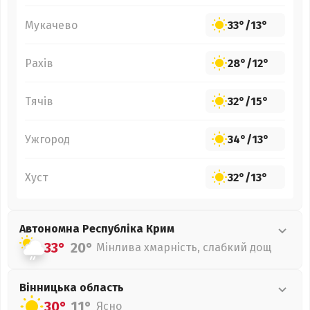
Мукачево
33°
/
13°
Рахів
28°
/
12°
Тячів
32°
/
15°
Ужгород
34°
/
13°
Хуст
32°
/
13°
Автономна Республіка Крим
33°
20°
Мінлива хмарність, слабкий дощ
Вінницька
область
30°
11°
Ясно