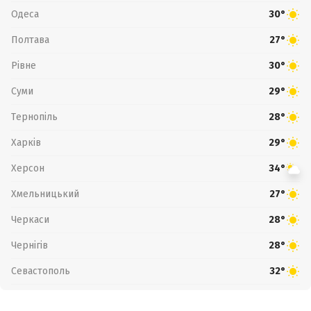
Одеса
30°
Полтава
27°
Рівне
30°
Суми
29°
Тернопіль
28°
Харків
29°
Херсон
34°
Хмельницький
27°
Черкаси
28°
Чернігів
28°
Севастополь
32°