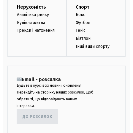
Нерухомість
Спорт
Аналітика ринку
Бокс
Купівля житла
Футбол
Тренди і натхнення
Теніс
Біатлон
Інші види спорту
Email - розсилка
Будьте в курсі всіх новин і оновлень!
Перейдіть на сторінку наших розсилок, щоб
обрати ті, що відповідають вашим
інтересам.
ДО РОЗСИЛОК