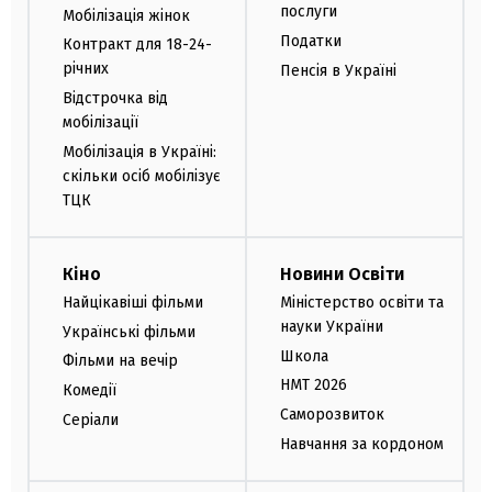
послуги
Мобілізація жінок
Податки
Контракт для 18-24-
річних
Пенсія в Україні
Відстрочка від
мобілізації
Мобілізація в Україні:
скільки осіб мобілізує
ТЦК
Кіно
Новини Освіти
Найцікавіші фільми
Міністерство освіти та
науки України
Українські фільми
Школа
Фільми на вечір
НМТ 2026
Комедії
Саморозвиток
Серіали
Навчання за кордоном