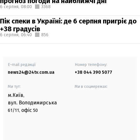
прогноз погоди на найближчі дні
6 серпня,
08:00
3368
Пік спеки в Україні: де 6 серпня пригріє до
+38 градусів
6 серпня,
06:40
856
E-mail редакції
Номер телефону:
news24@24tv.com.ua
+38 044 390 5077
Ми тут:
Ми в соцмережах:
м.Київ
,
вул. Володимирська
офіс
61/11,
50