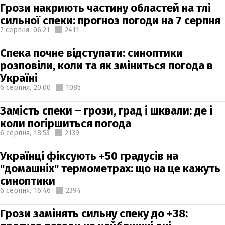
Грози накриють частину областей на тлі
сильної спеки: прогноз погоди на 7 серпня
7 серпня,
06:21
2411
Спека почне відступати: синоптики
розповіли, коли та як зміниться погода в
Україні
6 серпня,
20:00
1085
Замість спеки – грози, град і шквали: де і
коли погіршиться погода
6 серпня,
18:53
2139
Українці фіксують +50 градусів на
"домашніх" термометрах: що на це кажуть
синоптики
6 серпня,
16:46
2394
Грози замінять сильну спеку до +38: