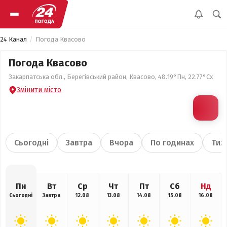
24 Канал
Погода Квасово
Погода Квасово
Закарпатська обл., Берегівський район, Квасово, 48.19°Пн, 22.77°Сх
Змінити місто
Сьогодні
Завтра
Вчора
По годинах
Тиж
Пн
Вт
Ср
Чт
Пт
Сб
Нд
Сьогодні
Завтра
12.08
13.08
14.08
15.08
16.08