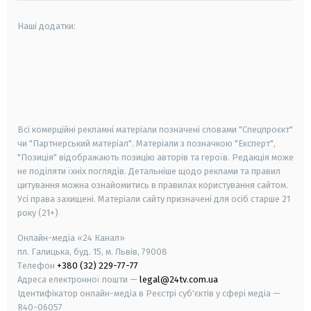
Наші додатки:
android
apple
smart tv
samsung smart tv
Всі комерційні рекламні матеріали позначені словами "Спецпроєкт"
чи "Партнерський матеріал". Матеріали з позначкою "Експерт",
"Позиція" відображають позицію авторів та героїв. Редакція може
не поділяти їхніх поглядів. Детальніше щодо реклами та правил
цитування можна ознайомитись в правилах користування сайтом.
Усі права захищені.
Матеріали сайту призначені для осіб старше
21
року (21+)
Онлайн-медіа «24 Канал»
пл. Галицька, буд. 15, м. Львів, 79008
Телефон
+380 (32) 229-77-77
Адреса електронної пошти —
legal@24tv.com.ua
Ідентифікатор онлайн-медіа в Реєстрі суб'єктів у сфері медіа —
R40-06057