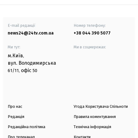
E-mail редакції
Номер телефону:
news24@24tv.com.ua
+38 044 390 5077
Ми тут:
Ми в соцмережах:
м.Київ
,
вул. Володимирська
офіс
61/11,
50
Про нас
Угода Користувача Спільноти
Редакція
Правила коментування
Редакційна політика
Технічна інформація
Про телеканал
Контакти