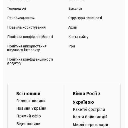
Телеведучі
Вакансії
Рекламодавцям
Структура власності
Правила користування
Архів
Політика конфіденційності
Карта сайту
Політика використання
Ігри
штучного інтелекту
Політика конфіденційності
додатку
Всі новини
Війна Росії з
Головні новини
Україною
Новини України
Ракетні обстріли
Прямий ефір
Карта бойових дій
Відеоновини
Мирні переговори