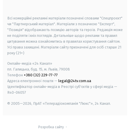
smart tv
samsung smart tv
Всі комерційні рекламні матеріали позначені словами "Спецпроєкт"
чи "Партнерський матеріал". Матеріали з позначкою "Експерт",
"Позиція" відображають позицію авторів та героїв. Редакція може
не поділяти їхніх поглядів. Детальніше щодо реклами та правил
цитування можна ознайомитись в правилах користування сайтом.
Усі права захищені.
Матеріали сайту призначені для осіб старше
21
року (21+)
Онлайн-медіа «24 Канал»
пл. Галицька, буд. 15, м. Львів, 79008
Телефон
+380 (32) 229-77-77
Адреса електронної пошти —
legal@24tv.com.ua
Ідентифікатор онлайн-медіа в Реєстрі суб'єктів у сфері медіа —
R40-06057
© 2005—2026,
ПрАТ «Телерадіокомпанія "Люкс"», 24 Канал.
Розробка сайту
-