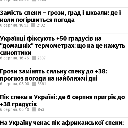
Замість спеки – грози, град і шквали: де і
коли погіршиться погода
6 серпня,
18:53
2132
Українці фіксують +50 градусів на
"домашніх" термометрах: що на це кажуть
синоптики
6 серпня,
16:46
2387
Грози замінять сильну спеку до +38:
прогноз погоди на найближчі дні
6 серпня,
08:00
3361
Пік спеки в Україні: де 6 серпня пригріє до
+38 градусів
6 серпня,
06:40
843
На Україну чекає пік африканської спеки: