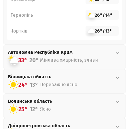
Тернопіль
26°
/
14°
Чортків
26°
/
13°
Автономна Республіка Крим
33°
20°
Мінлива хмарність, зливи
Вінницька
область
24°
13°
Переважно ясно
Волинська
область
25°
12°
Ясно
Дніпропетровська
область