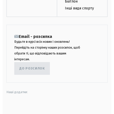
Біатлон
Інші види спорту
Email - розсилка
Будьте в курсі всіх новин і оновлень!
Перейдіть на сторінку наших розсилок, щоб
обрати ті, що відповідають вашим
інтересам.
ДО РОЗСИЛОК
Наші додатки:
android
apple