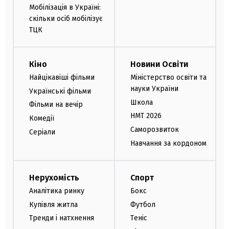
Мобілізація в Україні:
скільки осіб мобілізує
ТЦК
Кіно
Новини Освіти
Найцікавіші фільми
Міністерство освіти та
науки України
Українські фільми
Школа
Фільми на вечір
НМТ 2026
Комедії
Саморозвиток
Серіали
Навчання за кордоном
Нерухомість
Спорт
Аналітика ринку
Бокс
Купівля житла
Футбол
Тренди і натхнення
Теніс