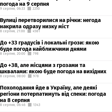
погода на 9 серпня
9 серпня,
06:33
2250
Вулиці перетворилися на річки: негода
накрила одразу низку міст
8 серпня,
21:00
4581
До +33 градусів і локальні грози: якою
буде погода найближчими днями
8 серпня,
20:00
798
До +38, але місцями з грозами та
шквалами: якою буде погода на вихідних
8 серпня,
08:00
978
Похолодання йде в Україну, але деякі
регіони потерпатимуть від спеки: погода
на 8 серпня
8 серпня,
06:46
1343