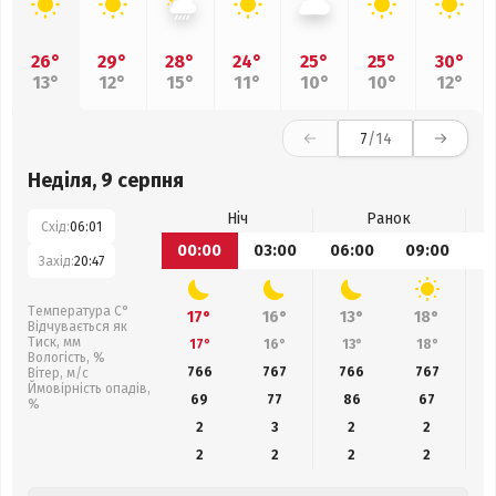
26°
29°
28°
24°
25°
25°
30°
13°
12°
15°
11°
10°
10°
12°
7
/14
Неділя, 9 серпня
Ніч
Ранок
Схід:
06:01
00:00
03:00
06:00
09:00
1
Захід:
20:47
Температура С°
17°
16°
13°
18°
Відчувається як
Тиск, мм
17°
16°
13°
18°
Вологість, %
766
767
766
767
Вітер, м/с
Ймовірність опадів,
69
77
86
67
%
2
3
2
2
2
2
2
2