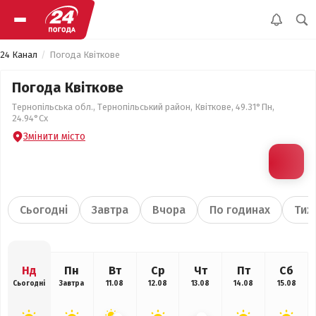
24 Канал
Погода Квіткове
Погода Квіткове
Тернопільська обл., Тернопільський район, Квіткове, 49.31°Пн,
24.94°Сх
Змінити місто
Сьогодні
Завтра
Вчора
По годинах
Тиж
Нд
Пн
Вт
Ср
Чт
Пт
Сб
Сьогодні
Завтра
11.08
12.08
13.08
14.08
15.08