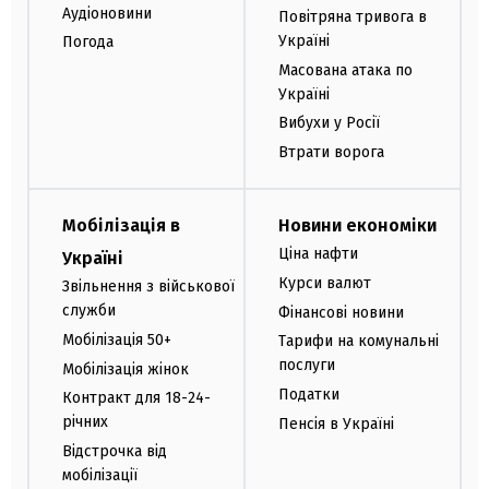
Аудіоновини
Повітряна тривога в
Україні
Погода
Масована атака по
Україні
Вибухи у Росії
Втрати ворога
Мобілізація в
Новини економіки
Ціна нафти
Україні
Курси валют
Звільнення з військової
служби
Фінансові новини
Мобілізація 50+
Тарифи на комунальні
послуги
Мобілізація жінок
Податки
Контракт для 18-24-
річних
Пенсія в Україні
Відстрочка від
мобілізації