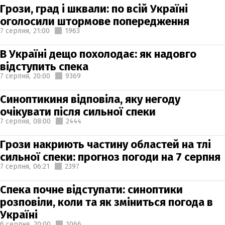
Грози, град і шквали: по всій Україні
оголосили штормове попередження
7 серпня,
21:00
1963
В Україні дещо похолодає: як надовго
відступить спека
7 серпня,
20:00
9369
Синоптикиня відповіла, яку негоду
очікувати після сильної спеки
7 серпня,
08:00
2444
Грози накриють частину областей на тлі
сильної спеки: прогноз погоди на 7 серпня
7 серпня,
06:21
2397
Спека почне відступати: синоптики
розповіли, коли та як зміниться погода в
Україні
6 серпня,
20:00
1066