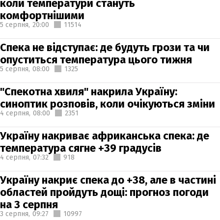
коли температури стануть
комфортнішими
5 серпня,
20:00
11514
Спека не відступає: де будуть грози та чи
опуститься температура цього тижня
5 серпня,
08:00
1325
"Спекотна хвиля" накрила Україну:
синоптик розповів, коли очікуються зміни
4 серпня,
08:00
2351
Україну накриває африканська спека: де
температура сягне +39 градусів
4 серпня,
07:32
918
Україну накриє спека до +38, але в частині
областей пройдуть дощі: прогноз погоди
на 3 серпня
3 серпня,
09:27
10997