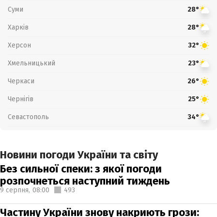
Суми
28°
Харків
28°
Херсон
32°
Хмельницький
23°
Черкаси
26°
Чернігів
25°
Севастополь
34°
Новини погоди України та світу
Без сильної спеки: з якої погоди
розпочнеться наступний тиждень
9 серпня,
08:00
493
Частину України знову накриють грози: