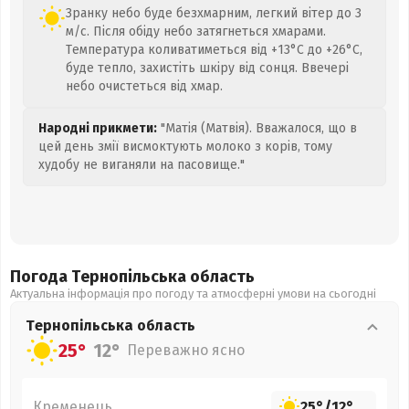
Зранку небо буде безхмарним, легкий вітер до 3
м/с. Після обіду небо затягнеться хмарами.
Температура коливатиметься від +13°C до +26°C,
буде тепло, захистіть шкіру від сонця. Ввечері
небо очистеться від хмар.
Народні прикмети:
"Матія (Матвія). Вважалося, що в
цей день змії висмоктують молоко з корів, тому
худобу не виганяли на пасовище."
Погода Тернопільська
область
Актуальна інформація про погоду та атмосферні умови на сьогодні
Тернопільська
область
25°
12°
Переважно ясно
Кременець
25°
/
12°