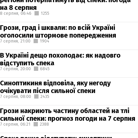
на 8 серпня
8 серпня,
06:46
1255
Грози, град і шквали: по всій Україні
оголосили штормове попередження
7 серпня,
21:00
1904
В Україні дещо похолодає: як надовго
відступить спека
7 серпня,
20:00
6845
Синоптикиня відповіла, яку негоду
очікувати після сильної спеки
7 серпня,
08:00
2435
Грози накриють частину областей на тлі
сильної спеки: прогноз погоди на 7 серпня
7 серпня,
06:21
2388