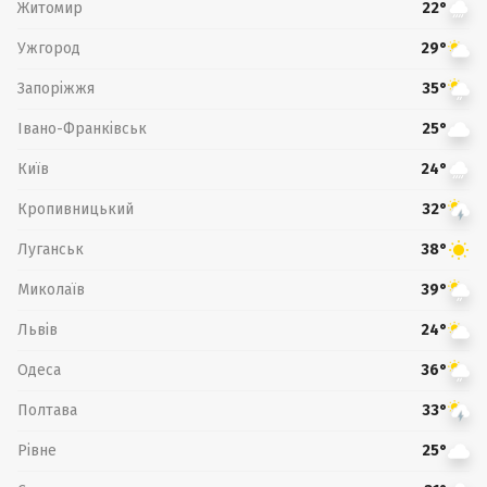
Житомир
22°
Ужгород
29°
Запоріжжя
35°
Івано-Франківськ
25°
Київ
24°
Кропивницький
32°
Луганськ
38°
Миколаїв
39°
Львів
24°
Одеса
36°
Полтава
33°
Рівне
25°