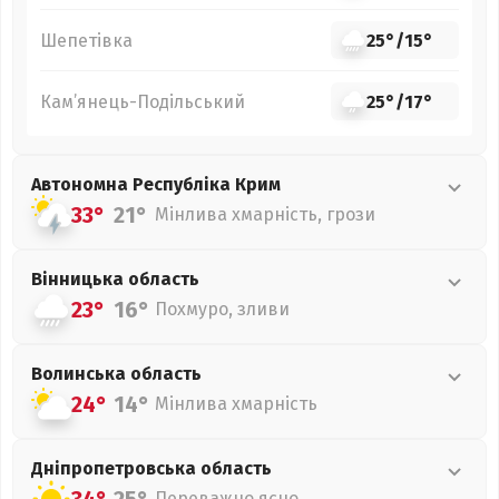
Шепетівка
25°
/
15°
Кам’янець-Подільський
25°
/
17°
Автономна Республіка Крим
33°
21°
Мінлива хмарність, грози
Вінницька
область
23°
16°
Похмуро, зливи
Волинська
область
24°
14°
Мінлива хмарність
Дніпропетровська
область
Переважно ясно