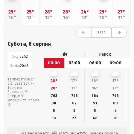
25°
25°
28°
28°
24°
25°
27°
16°
12°
12°
16°
12°
10°
11°
7
/14
Субота, 8 серпня
Ніч
Ранок
Схід:
05:52
00:00
03:00
06:00
09:00
1
Захід:
20:46
Температура С°
20°
17°
16°
17°
Відчувається як
Тиск, мм
20°
17°
16°
17°
Вологість, %
763
763
764
765
Вітер, м/с
Ймовірність опадів,
80
82
91
80
%
5
5
5
4
10
27
46
36
На термометрі від +16°C до +25°C, чудова погода