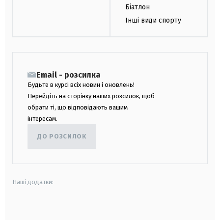
Біатлон
Інші види спорту
Email - розсилка
Будьте в курсі всіх новин і оновлень!
Перейдіть на сторінку наших розсилок, щоб
обрати ті, що відповідають вашим
інтересам.
ДО РОЗСИЛОК
Наші додатки:
android
apple