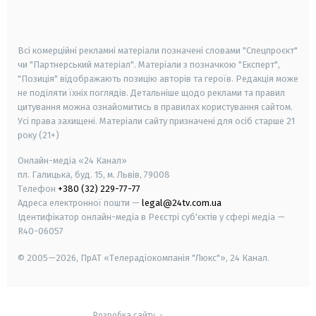
smart tv
samsung smart tv
Всі комерційні рекламні матеріали позначені словами "Спецпроєкт"
чи "Партнерський матеріал". Матеріали з позначкою "Експерт",
"Позиція" відображають позицію авторів та героїв. Редакція може
не поділяти їхніх поглядів. Детальніше щодо реклами та правил
цитування можна ознайомитись в правилах користування сайтом.
Усі права захищені.
Матеріали сайту призначені для осіб старше
21
року (21+)
Онлайн-медіа «24 Канал»
пл. Галицька, буд. 15, м. Львів, 79008
Телефон
+380 (32) 229-77-77
Адреса електронної пошти —
legal@24tv.com.ua
Ідентифікатор онлайн-медіа в Реєстрі суб'єктів у сфері медіа —
R40-06057
© 2005—2026,
ПрАТ «Телерадіокомпанія "Люкс"», 24 Канал.
Розробка сайту
-