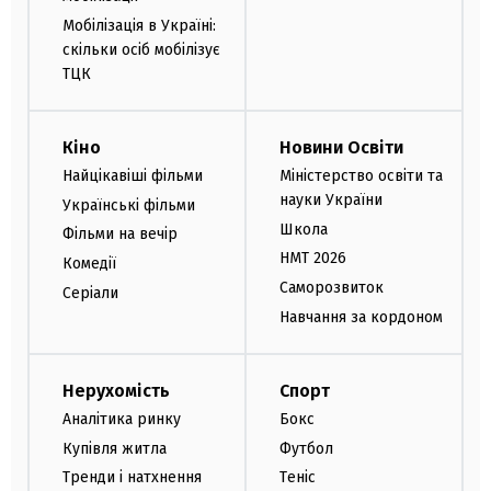
Мобілізація в Україні:
скільки осіб мобілізує
ТЦК
Кіно
Новини Освіти
Найцікавіші фільми
Міністерство освіти та
науки України
Українські фільми
Школа
Фільми на вечір
НМТ 2026
Комедії
Саморозвиток
Серіали
Навчання за кордоном
Нерухомість
Спорт
Аналітика ринку
Бокс
Купівля житла
Футбол
Тренди і натхнення
Теніс