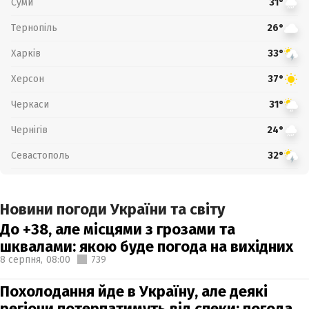
Суми
31°
Тернопіль
26°
Харків
33°
Херсон
37°
Черкаси
31°
Чернігів
24°
Севастополь
32°
Новини погоди України та світу
До +38, але місцями з грозами та
шквалами: якою буде погода на вихідних
8 серпня,
08:00
739
Похолодання йде в Україну, але деякі
регіони потерпатимуть від спеки: погода