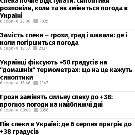
Спека почне відступати: синоптики
розповіли, коли та як зміниться погода в
Україні
6 серпня,
20:00
1035
Замість спеки – грози, град і шквали: де і
коли погіршиться погода
6 серпня,
18:53
2127
Українці фіксують +50 градусів на
"домашніх" термометрах: що на це кажуть
синоптики
6 серпня,
16:46
2347
Грози замінять сильну спеку до +38:
прогноз погоди на найближчі дні
6 серпня,
08:00
3356
Пік спеки в Україні: де 6 серпня пригріє до
+38 градусів