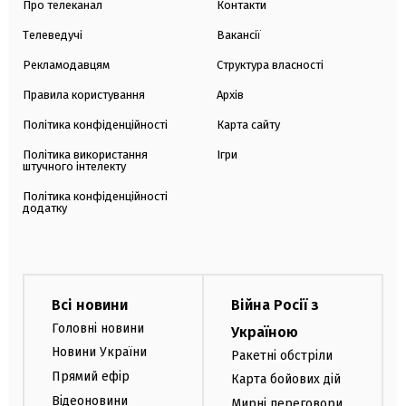
Про телеканал
Контакти
Телеведучі
Вакансії
Рекламодавцям
Структура власності
Правила користування
Архів
Політика конфіденційності
Карта сайту
Політика використання
Ігри
штучного інтелекту
Політика конфіденційності
додатку
Всі новини
Війна Росії з
Головні новини
Україною
Новини України
Ракетні обстріли
Прямий ефір
Карта бойових дій
Відеоновини
Мирні переговори