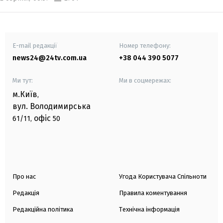
E-mail редакції
Номер телефону:
news24@24tv.com.ua
+38 044 390 5077
Ми тут:
Ми в соцмережах:
м.Київ
,
вул. Володимирська
офіс
61/11,
50
Про нас
Угода Користувача Спільноти
Редакція
Правила коментування
Редакційна політика
Технічна інформація