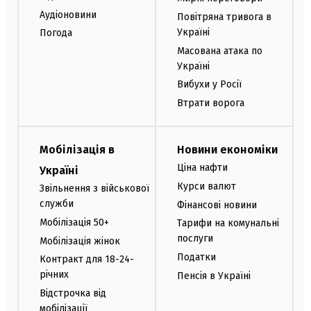
Аудіоновини
Повітряна тривога в
Україні
Погода
Масована атака по
Україні
Вибухи у Росії
Втрати ворога
Мобілізація в
Новини економіки
Ціна нафти
Україні
Курси валют
Звільнення з військової
служби
Фінансові новини
Мобілізація 50+
Тарифи на комунальні
послуги
Мобілізація жінок
Податки
Контракт для 18-24-
річних
Пенсія в Україні
Відстрочка від
мобілізації