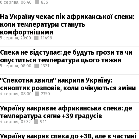
6 серпня,
06:40
836
На Україну чекає пік африканської спеки:
коли температури стануть
комфортнішими
5 серпня,
20:00
11496
Спека не відступає: де будуть грози та чи
опуститься температура цього тижня
5 серпня,
08:00
1321
"Спекотна хвиля" накрила Україну:
синоптик розповів, коли очікуються зміни
4 серпня,
08:00
2350
Україну накриває африканська спека: де
температура сягне +39 градусів
4 серпня,
07:32
911
Україну накриє спека до +38, але в частині