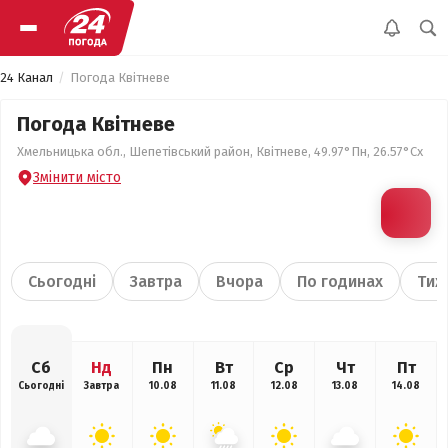
24 Канал
Погода Квітневе
Погода Квітневе
Хмельницька обл., Шепетівський район, Квітневе, 49.97°Пн, 26.57°Сх
Змінити місто
Сьогодні
Завтра
Вчора
По годинах
Тиж
Сб
Нд
Пн
Вт
Ср
Чт
Пт
Сьогодні
Завтра
10.08
11.08
12.08
13.08
14.08