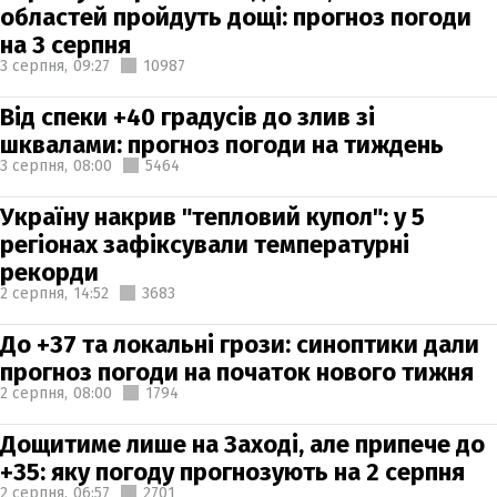
областей пройдуть дощі: прогноз погоди
на 3 серпня
3 серпня,
09:27
10987
Від спеки +40 градусів до злив зі
шквалами: прогноз погоди на тиждень
3 серпня,
08:00
5464
Україну накрив "тепловий купол": у 5
регіонах зафіксували температурні
рекорди
2 серпня,
14:52
3683
До +37 та локальні грози: синоптики дали
прогноз погоди на початок нового тижня
2 серпня,
08:00
1794
Дощитиме лише на Заході, але припече до
+35: яку погоду прогнозують на 2 серпня
2 серпня,
06:57
2701