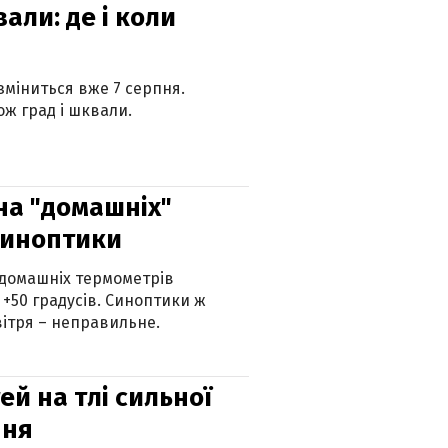
вали: де і коли
 зміниться вже 7 серпня.
ж град і шквали.
 на "домашніх"
синоптики
 домашніх термометрів
 +50 градусів. Синоптики ж
ітря – неправильне.
й на тлі сильної
пня