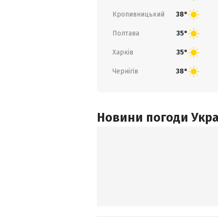
Кропивницький
38°
Полтава
35°
Харків
35°
Чернігів
38°
Новини погоди Украї