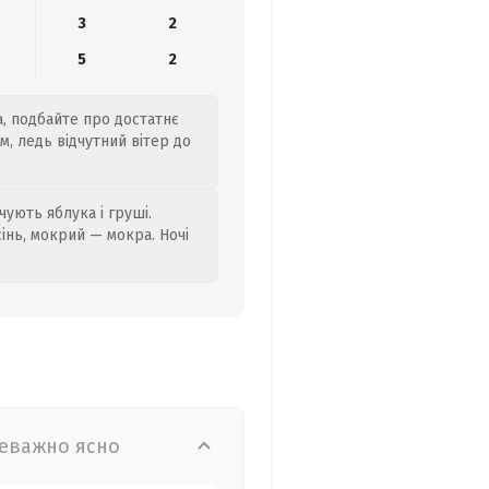
3
2
5
2
а, подбайте про достатнє
м, ледь відчутний вітер до
ують яблука і груші.
сінь, мокрий — мокра. Ночі
еважно ясно