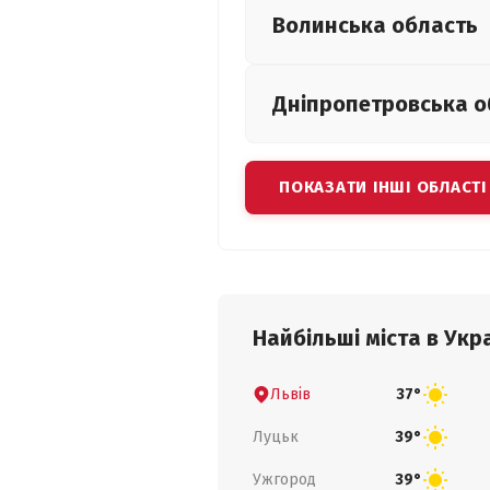
Волинська
область
Дніпропетровська
о
ПОКАЗАТИ ІНШІ ОБЛАСТІ
Найбільші міста в Укра
Львів
37°
Луцьк
39°
Ужгород
39°