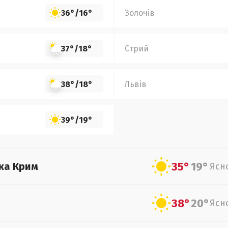
36°
/
16°
Золочів
37°
/
18°
Стрий
38°
/
18°
Львів
39°
/
19°
35°
19°
ка Крим
Ясн
38°
20°
Ясн