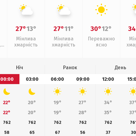
27°
13°
27°
11°
30°
12°
34
Мінлива
Мінлива
Переважно
Мі
,
хмарність
хмарність
ясно
хма
г
Ніч
Ранок
День
00:00
03:00
06:00
09:00
12:00
15:
22°
20°
19°
27°
34°
37
22°
20°
19°
28°
35°
37
762
762
762
762
762
76
58
65
67
56
37
30