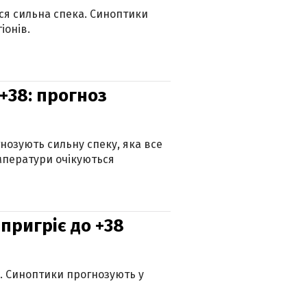
ься сильна спека. Синоптики
іонів.
+38: прогноз
гнозують сильну спеку, яка все
мператури очікуються
 пригріє до +38
ю. Синоптики прогнозують у