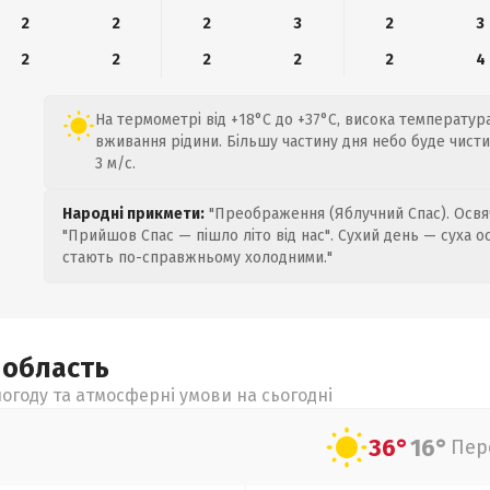
2
2
2
3
2
3
2
2
2
2
2
4
На термометрі від +18°C до +37°C, висока температур
вживання рідини. Більшу частину дня небо буде чисти
3 м/с.
Народні прикмети:
"Преображення (Яблучний Спас). Освяч
"Прийшов Спас — пішло літо від нас". Сухий день — суха о
стають по-справжньому холодними."
а
область
огоду та атмосферні умови на сьогодні
36°
16°
Пер