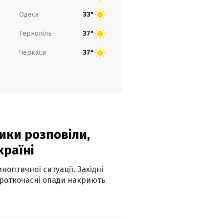
Одеса
33°
Тернопіль
37°
Черкаси
37°
ики розповіли,
країні
оптичної ситуації. Західні
ороткочасні опади накриють