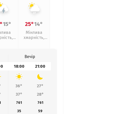
°
15°
25°
14°
нлива
Мінлива
рність,
хмарність,
рози
слабкий дощ
Вечір
00
18:00
21:00
°
36°
27°
°
37°
28°
1
761
761
35
59