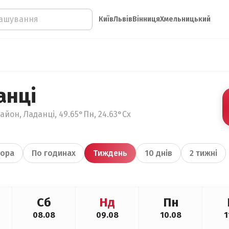
Київ
Львів
Вінниця
Хмельницький
анці
айон, Ладанці, 49.65°Пн, 24.63°Сх
ора
По годинах
Тиждень
10 днів
2 тижні
Сб
Нд
Пн
08.08
09.08
10.08
1