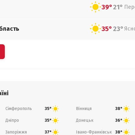
39°
21°
Пер
35°
23°
бласть
Ясн
їні
Сімферополь
Вінниця
35°
38°
Дніпро
Донецьк
35°
36°
Запоріжжя
Івано-Франківськ
37°
38°