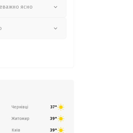
еважно ясно
о
Чернівці
37°
Житомир
39°
Київ
39°