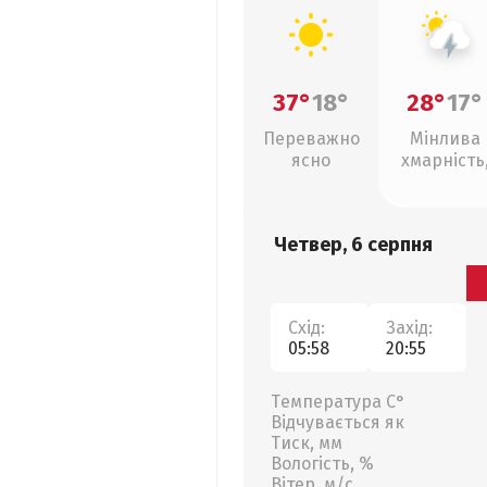
37°
18°
28°
17°
Переважно
Мінлива
ясно
хмарність
грози
Четвер, 6 серпня
Схід:
Захід:
05:58
20:55
Температура С°
Відчувається як
Тиск, мм
Вологість, %
Вітер, м/с