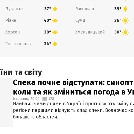
Луганськ
Миколаїв
37°
39°
Рівне
Суми
40°
36°
Херсон
Хмельницький
38°
36°
Севастополь
34°
ни та світу
Спека почне відступати: синопт
коли та як зміниться погода в У
6 серпня,
20:00
528
Найближчими днями в Україні прогнозують зміну син
регіони першими відчують спад спеки. Водночас к
більшість областей.