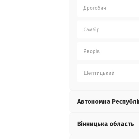
Дрогобич
Самбір
Яворів
Шептицький
Автономна Республі
Вінницька
область