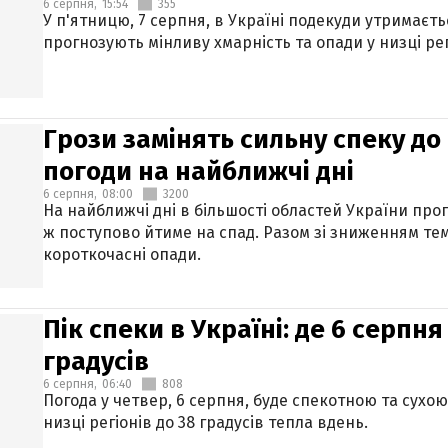
6 серпня,
15:54
355
У п'ятницю, 7 серпня, в Україні подекуди утримаєт
прогнозують мінливу хмарність та опади у низці рег
Грози замінять сильну спеку до 
погоди на найближчі дні
6 серпня,
08:00
3200
На найближчі дні в більшості областей України про
ж поступово йтиме на спад. Разом зі зниженням те
короткочасні опади.
Пік спеки в Україні: де 6 серпня
градусів
6 серпня,
06:40
808
Погода у четвер, 6 серпня, буде спекотною та сухо
низці регіонів до 38 градусів тепла вдень.