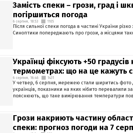
Замість спеки – грози, град і шк
погіршиться погода
6 серпня,
18:53
1105
Після сильної спеки погода в частині України різко
Синоптики попереджають про грози, а місцями тако
Українці фіксують +50 градусів
термометрах: що на це кажуть 
6 серпня,
16:46
1431
У четвер, 6 серпня, мережею стали ширитись фото
українців, показники на яких нібито перевалили за
пояснюють, що таке вимірювання температури пов
Грози накриють частину областе
спеки: прогноз погоди на 7 сер