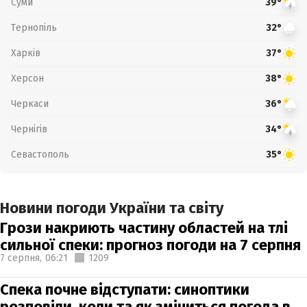
Суми
39°
Тернопіль
32°
Харків
37°
Херсон
38°
Черкаси
36°
Чернігів
34°
Севастополь
35°
Новини погоди України та світу
Грози накриють частину областей на тлі
сильної спеки: прогноз погоди на 7 серпня
7 серпня,
06:21
1209
Спека почне відступати: синоптики
розповіли, коли та як зміниться погода в