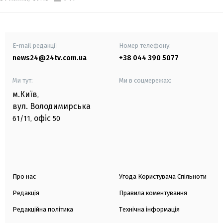
E-mail редакції
Номер телефону:
news24@24tv.com.ua
+38 044 390 5077
Ми тут:
Ми в соцмережах:
м.Київ
,
вул. Володимирська
офіс
61/11,
50
Про нас
Угода Користувача Спільноти
Редакція
Правила коментування
Редакційна політика
Технічна інформація