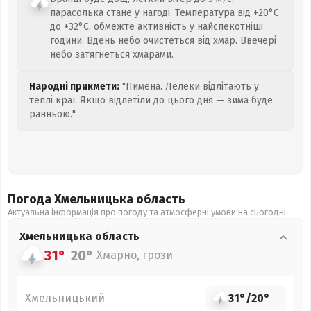
парасолька стане у нагоді. Температура від +20°C
до +32°C, обмежте активність у найспекотніші
години. Вдень небо очистеться від хмар. Ввечері
небо затягнеться хмарами.
Народні прикмети:
"Пимена. Лелеки відлітають у
теплі краї. Якщо відлетіли до цього дня — зима буде
ранньою."
Погода Хмельницька
область
Актуальна інформація про погоду та атмосферні умови на сьогодні
Хмельницька
область
31°
20°
Хмарно, грози
Хмельницький
31°
/
20°