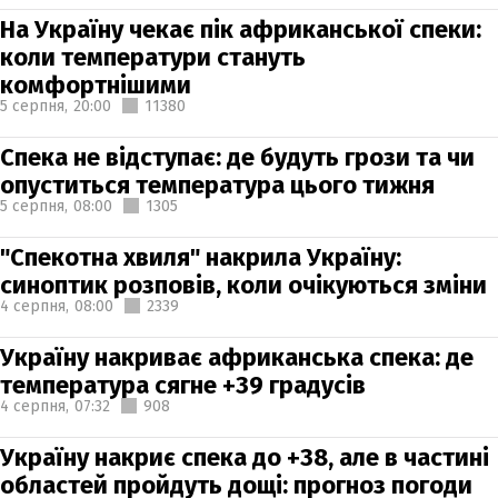
На Україну чекає пік африканської спеки:
коли температури стануть
комфортнішими
5 серпня,
20:00
11380
Спека не відступає: де будуть грози та чи
опуститься температура цього тижня
5 серпня,
08:00
1305
"Спекотна хвиля" накрила Україну:
синоптик розповів, коли очікуються зміни
4 серпня,
08:00
2339
Україну накриває африканська спека: де
температура сягне +39 градусів
4 серпня,
07:32
908
Україну накриє спека до +38, але в частині
областей пройдуть дощі: прогноз погоди