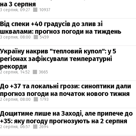
на 3 серпня
3 серпня,
09:27
10937
Від спеки +40 градусів до злив зі
шквалами: прогноз погоди на тиждень
3 серпня,
08:00
5459
Україну накрив "тепловий купол": у 5
регіонах зафіксували температурні
рекорди
2 серпня,
14:52
3665
До +37 та локальні грози: синоптики дали
прогноз погоди на початок нового тижня
2 серпня,
08:00
1793
Дощитиме лише на Заході, але припече до
+35: яку погоду прогнозують на 2 серпня
2 серпня,
06:57
2694