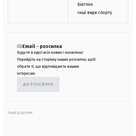
Біатлон
Інші види спорту
Email - розсилка
Будьте в курсі всіх новин і оновлень!
Перейдіть на сторінку наших розсилок, щоб
обрати ті, що відповідають вашим
інтересам.
ДО РОЗСИЛОК
Наші додатки:
android
apple