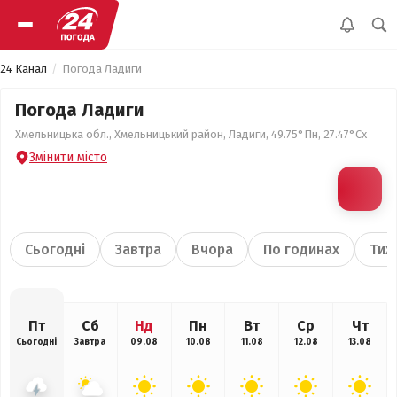
24 Канал
Погода Ладиги
Погода Ладиги
Хмельницька обл., Хмельницький район, Ладиги, 49.75°Пн, 27.47°Сх
Змінити місто
Сьогодні
Завтра
Вчора
По годинах
Тиж
Пт
Сб
Нд
Пн
Вт
Ср
Чт
Сьогодні
Завтра
09.08
10.08
11.08
12.08
13.08