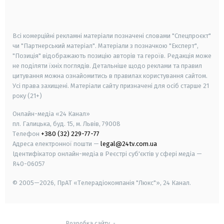
smart tv
samsung smart tv
Всі комерційні рекламні матеріали позначені словами "Спецпроєкт"
чи "Партнерський матеріал". Матеріали з позначкою "Експерт",
"Позиція" відображають позицію авторів та героїв. Редакція може
не поділяти їхніх поглядів. Детальніше щодо реклами та правил
цитування можна ознайомитись в правилах користування сайтом.
Усі права захищені.
Матеріали сайту призначені для осіб старше
21
року (21+)
Онлайн-медіа «24 Канал»
пл. Галицька, буд. 15, м. Львів, 79008
Телефон
+380 (32) 229-77-77
Адреса електронної пошти —
legal@24tv.com.ua
Ідентифікатор онлайн-медіа в Реєстрі суб'єктів у сфері медіа —
R40-06057
© 2005—2026,
ПрАТ «Телерадіокомпанія "Люкс"», 24 Канал.
Розробка сайту
-