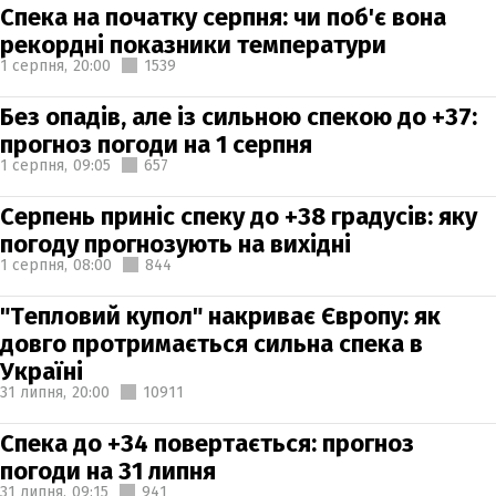
Спека на початку серпня: чи поб'є вона
рекордні показники температури
1 серпня,
20:00
1539
Без опадів, але із сильною спекою до +37:
прогноз погоди на 1 серпня
1 серпня,
09:05
657
Серпень приніс спеку до +38 градусів: яку
погоду прогнозують на вихідні
1 серпня,
08:00
844
"Тепловий купол" накриває Європу: як
довго протримається сильна спека в
Україні
31 липня,
20:00
10911
Спека до +34 повертається: прогноз
погоди на 31 липня
31 липня,
09:15
941