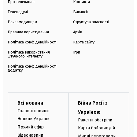
Про телеканал
Контакти
Телеведучі
Вакансії
Рекламодавцям
Структура власності
Правила користування
Архів
Політика конфіденційності
Карта сайту
Політика використання
Ігри
штучного інтелекту
Політика конфіденційності
додатку
Всі новини
Війна Росії з
Головні новини
Україною
Новини України
Ракетні обстріли
Прямий ефір
Карта бойових дій
Відеоновини
Мирні переговори