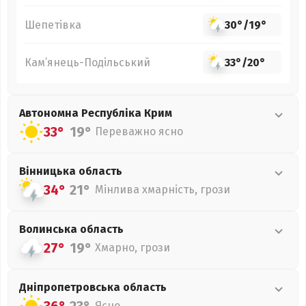
Шепетівка
30°
/
19°
Кам’янець-Подільський
33°
/
20°
Автономна Республіка Крим
33°
19°
Переважно ясно
Вінницька
область
34°
21°
Мінлива хмарність, грози
Волинська
область
27°
19°
Хмарно, грози
Дніпропетровська
область
Ясно