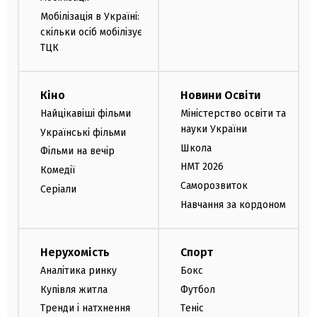
Мобілізація в Україні:
скільки осіб мобілізує
ТЦК
Кіно
Новини Освіти
Найцікавіші фільми
Міністерство освіти та
науки України
Українські фільми
Школа
Фільми на вечір
НМТ 2026
Комедії
Саморозвиток
Серіали
Навчання за кордоном
Нерухомість
Спорт
Аналітика ринку
Бокс
Купівля житла
Футбол
Тренди і натхнення
Теніс