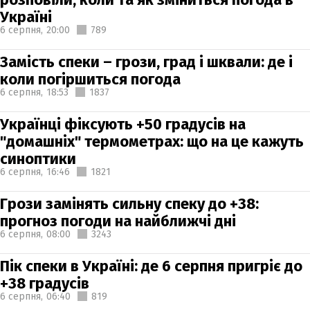
Україні
6 серпня,
20:00
789
Замість спеки – грози, град і шквали: де і
коли погіршиться погода
6 серпня,
18:53
1837
Українці фіксують +50 градусів на
"домашніх" термометрах: що на це кажуть
синоптики
6 серпня,
16:46
1821
Грози замінять сильну спеку до +38:
прогноз погоди на найближчі дні
6 серпня,
08:00
3243
Пік спеки в Україні: де 6 серпня пригріє до
+38 градусів
6 серпня,
06:40
819