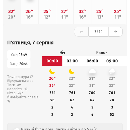
32°
26°
25°
27°
32°
25°
25°
20°
16°
12°
11°
16°
13°
11°
7
/14
П'ятниця, 7 серпня
Ніч
Ранок
Схід:
05:49
00:00
03:00
06:00
09:00
1
Захід:
20:44
Температура С°
26°
22°
21°
22°
Відчувається як
Тиск, мм
26°
22°
21°
22°
Вологість, %
761
761
760
761
Вітер, м/с
Ймовірність опадів,
56
62
64
78
%
2
4
3
3
2
2
4
52
Вранці буде дощ, легкий вітер до 5 м/с,