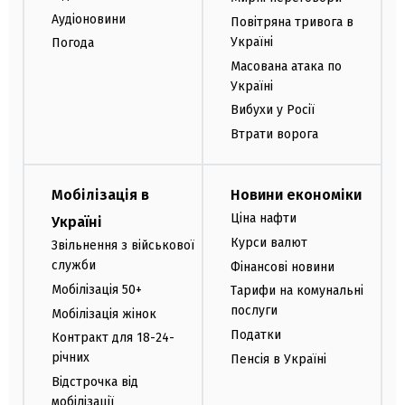
Аудіоновини
Повітряна тривога в
Україні
Погода
Масована атака по
Україні
Вибухи у Росії
Втрати ворога
Мобілізація в
Новини економіки
Ціна нафти
Україні
Курси валют
Звільнення з військової
служби
Фінансові новини
Мобілізація 50+
Тарифи на комунальні
послуги
Мобілізація жінок
Податки
Контракт для 18-24-
річних
Пенсія в Україні
Відстрочка від
мобілізації