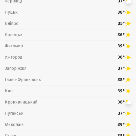
Чернівці
37°
Луцьк
38°
Дніпро
35°
Донецьк
36°
Житомир
39°
Ужгород
38°
Запоріжжя
37°
Івано-Франківськ
38°
Київ
39°
Кропивницький
38°
Луганськ
37°
Миколаїв
39°
Львів
38°