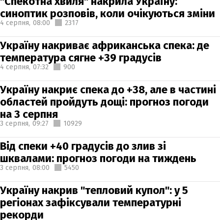
"Спекотна хвиля" накрила Україну:
синоптик розповів, коли очікуються зміни
4 серпня,
08:00
2317
Україну накриває африканська спека: де
температура сягне +39 градусів
4 серпня,
07:32
900
Україну накриє спека до +38, але в частині
областей пройдуть дощі: прогноз погоди
на 3 серпня
3 серпня,
09:27
10929
Від спеки +40 градусів до злив зі
шквалами: прогноз погоди на тиждень
3 серпня,
08:00
5450
Україну накрив "тепловий купол": у 5
регіонах зафіксували температурні
рекорди