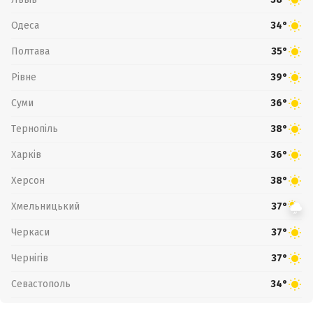
Одеса
34°
Полтава
35°
Рівне
39°
Суми
36°
Тернопіль
38°
Харків
36°
Херсон
38°
Хмельницький
37°
Черкаси
37°
Чернігів
37°
Севастополь
34°