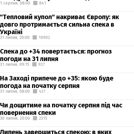
1 серпня,
08:00
841
"Тепловий купол" накриває Європу: як
довго протримається сильна спека в
Україні
31 липня,
20:00
10902
Спека до +34 повертається: прогноз
погоди на 31 липня
31 липня,
09:15
927
На Заході припече до +35: якою буде
погода на початку серпня
31 липня,
08:00
427
Чи дощитиме на початку серпня під час
повернення спеки
30 липня,
20:00
2315
Липень завершиться спекою: в яких