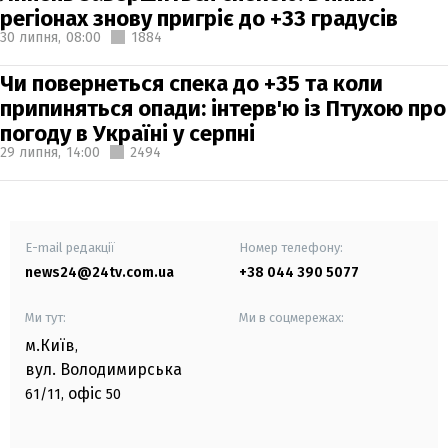
регіонах знову пригріє до +33 градусів
30 липня,
08:00
1884
Чи повернеться спека до +35 та коли
припиняться опади: інтерв'ю із Птухою про
погоду в Україні у серпні
29 липня,
14:00
2494
E-mail редакції
Номер телефону:
news24@24tv.com.ua
+38 044 390 5077
Ми тут:
Ми в соцмережах:
м.Київ
,
вул. Володимирська
офіс
61/11,
50