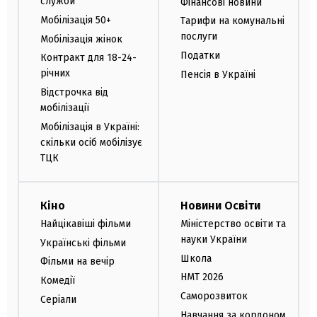
служби
Фінансові новини
Мобілізація 50+
Тарифи на комунальні
послуги
Мобілізація жінок
Податки
Контракт для 18-24-
річних
Пенсія в Україні
Відстрочка від
мобілізації
Мобілізація в Україні:
скільки осіб мобілізує
ТЦК
Кіно
Новини Освіти
Найцікавіші фільми
Міністерство освіти та
науки України
Українські фільми
Школа
Фільми на вечір
НМТ 2026
Комедії
Саморозвиток
Серіали
Навчання за кордоном