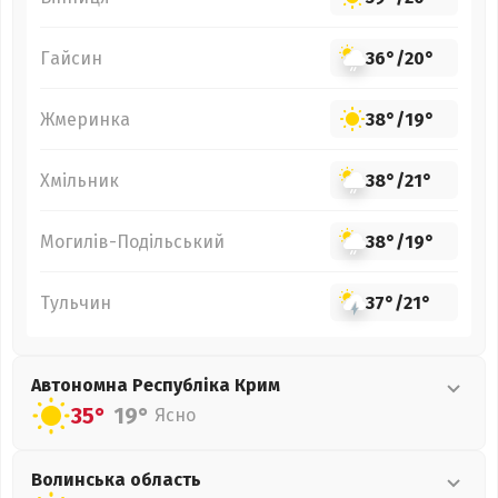
Гайсин
36°
/
20°
Жмеринка
38°
/
19°
Хмільник
38°
/
21°
Могилів-Подільський
38°
/
19°
Тульчин
37°
/
21°
Автономна Республіка Крим
35°
19°
Ясно
Волинська
область