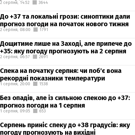
2 серпня,
14:52
3644
До +37 та локальні грози: синоптики дали
прогноз погоди на початок нового тижня
2 серпня,
08:00
1791
Дощитиме лише на Заході, але припече до
+35: яку погоду прогнозують на 2 серпня
2 серпня,
06:57
2691
Спека на початку серпня: чи поб'є вона
рекордні показники температури
1 серпня,
20:00
1538
Без опадів, але із сильною спекою до +37:
прогноз погоди на 1 серпня
1 серпня,
09:05
653
Серпень приніс спеку до +38 градусів: яку
погоду прогнозують на вихідні