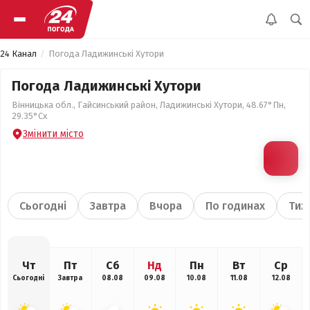
24 Канал
Погода Ладижинські Хутори
Погода Ладижинські Хутори
Вінницька обл., Гайсинський район, Ладижинські Хутори, 48.67°Пн,
29.35°Сх
Змінити місто
Сьогодні
Завтра
Вчора
По годинах
Тиж
Чт
Пт
Сб
Нд
Пн
Вт
Ср
Сьогодні
Завтра
08.08
09.08
10.08
11.08
12.08