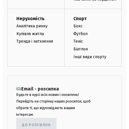
Нерухомість
Спорт
Аналітика ринку
Бокс
Купівля житла
Футбол
Тренди і натхнення
Теніс
Біатлон
Інші види спорту
Email - розсилка
Будьте в курсі всіх новин і оновлень!
Перейдіть на сторінку наших розсилок, щоб
обрати ті, що відповідають вашим
інтересам.
ДО РОЗСИЛОК