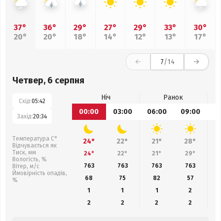
37°
36°
29°
27°
29°
33°
30°
20°
20°
18°
14°
12°
13°
17°
7
/14
Четвер, 6 серпня
Ніч
Ранок
Схід:
05:42
00:00
03:00
06:00
09:00
1
Захід:
20:34
Температура С°
24°
22°
21°
28°
Відчувається як
Тиск, мм
24°
22°
21°
29°
Вологість, %
763
763
763
763
Вітер, м/с
Ймовірність опадів,
68
75
82
57
%
1
1
1
2
2
2
2
2