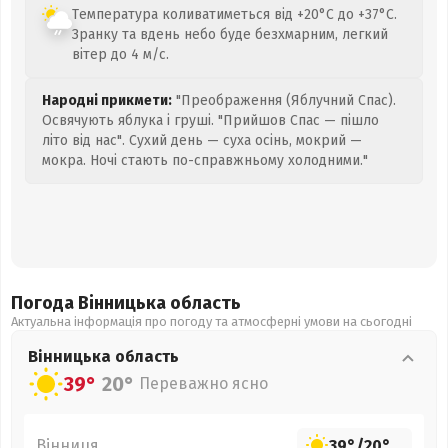
Температура коливатиметься від +20°C до +37°C.
Зранку та вдень небо буде безхмарним, легкий
вітер до 4 м/с.
Народні прикмети:
"Преображення (Яблучний Спас).
Освячують яблука і груші. "Прийшов Спас — пішло
літо від нас". Сухий день — суха осінь, мокрий —
мокра. Ночі стають по-справжньому холодними."
Погода Вінницька
область
Актуальна інформація про погоду та атмосферні умови на сьогодні
Вінницька
область
39°
20°
Переважно ясно
Вінниця
39°
/
20°