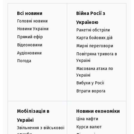
Всі новини
Війна Росії з
Головні новини
Україною
Новини України
Ракетні обстріли
Прямий ефір
Карта бойових дій
Відеоновини
Мирні переговори
Аудіоновини
Повітряна тривога в
Україні
Погода
Масована атака по
Україні
Вибухи у Росії
Втрати ворога
Мобілізація в
Новини економіки
Ціна нафти
Україні
Курси валют
Звільнення з військової