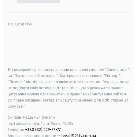
Наші додатки:
android
apple
smart tv
samsung smart tv
Всі комерційні рекламні матеріали позначені словами "Спецпроєкт"
чи "Партнерський матеріал". Матеріали з позначкою "Експерт",
"Позиція" відображають позицію авторів та героїв. Редакція може
не поділяти їхніх поглядів. Детальніше щодо реклами та правил
цитування можна ознайомитись в правилах користування сайтом.
Усі права захищені.
Матеріали сайту призначені для осіб старше
21
року (21+)
Онлайн-медіа «24 Канал»
пл. Галицька, буд. 15, м. Львів, 79008
Телефон
+380 (32) 229-77-77
Адреса електронної пошти —
legal@24tv.com.ua