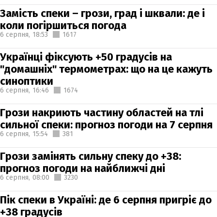
Замість спеки – грози, град і шквали: де і
коли погіршиться погода
6 серпня,
18:53
1617
Українці фіксують +50 градусів на
"домашніх" термометрах: що на це кажуть
синоптики
6 серпня,
16:46
1674
Грози накриють частину областей на тлі
сильної спеки: прогноз погоди на 7 серпня
6 серпня,
15:54
381
Грози замінять сильну спеку до +38:
прогноз погоди на найближчі дні
6 серпня,
08:00
3230
Пік спеки в Україні: де 6 серпня пригріє до
+38 градусів