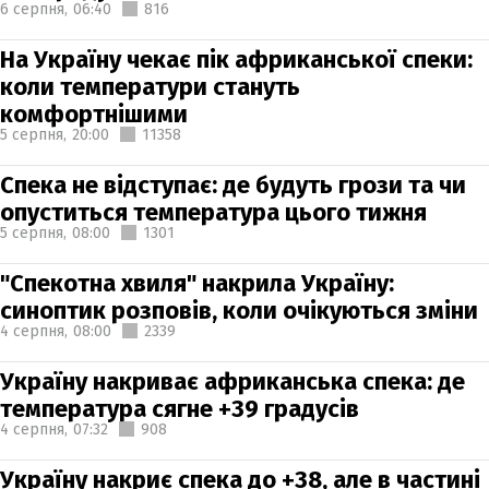
6 серпня,
06:40
816
На Україну чекає пік африканської спеки:
коли температури стануть
комфортнішими
5 серпня,
20:00
11358
Спека не відступає: де будуть грози та чи
опуститься температура цього тижня
5 серпня,
08:00
1301
"Спекотна хвиля" накрила Україну:
синоптик розповів, коли очікуються зміни
4 серпня,
08:00
2339
Україну накриває африканська спека: де
температура сягне +39 градусів
4 серпня,
07:32
908
Україну накриє спека до +38, але в частині