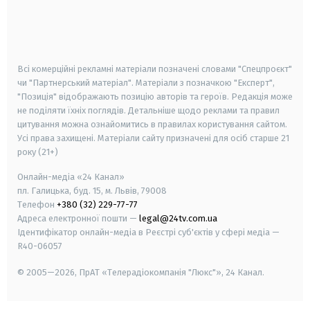
android
apple
smart tv
samsung smart tv
Всі комерційні рекламні матеріали позначені словами "Спецпроєкт"
чи "Партнерський матеріал". Матеріали з позначкою "Експерт",
"Позиція" відображають позицію авторів та героїв. Редакція може
не поділяти їхніх поглядів. Детальніше щодо реклами та правил
цитування можна ознайомитись в правилах користування сайтом.
Усі права захищені.
Матеріали сайту призначені для осіб старше
21
року (21+)
Онлайн-медіа «24 Канал»
пл. Галицька, буд. 15, м. Львів, 79008
Телефон
+380 (32) 229-77-77
Адреса електронної пошти —
legal@24tv.com.ua
Ідентифікатор онлайн-медіа в Реєстрі суб'єктів у сфері медіа —
R40-06057
© 2005—2026,
ПрАТ «Телерадіокомпанія "Люкс"», 24 Канал.