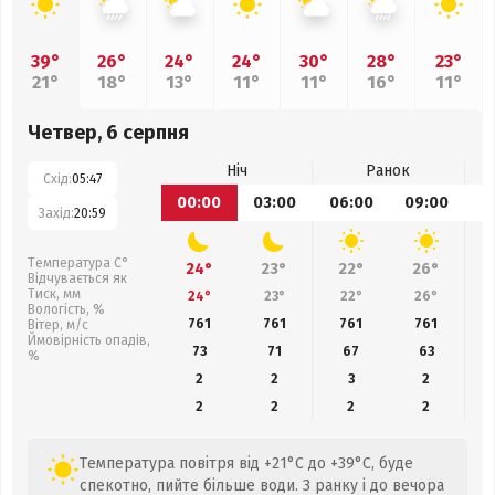
39°
26°
24°
24°
30°
28°
23°
21°
18°
13°
11°
11°
16°
11°
Четвер, 6 серпня
Ніч
Ранок
Схід:
05:47
00:00
03:00
06:00
09:00
1
Захід:
20:59
Температура С°
24°
23°
22°
26°
Відчувається як
Тиск, мм
24°
23°
22°
26°
Вологість, %
761
761
761
761
Вітер, м/с
Ймовірність опадів,
73
71
67
63
%
2
2
3
2
2
2
2
2
Температура повітря від +21°C до +39°C, буде
спекотно, пийте більше води. З ранку і до вечора