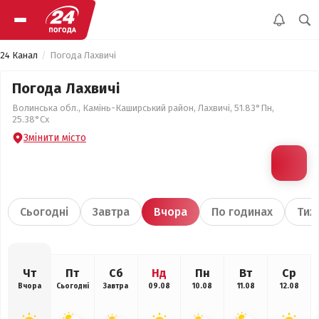
24 Канал
Погода Лахвичі
Погода Лахвичі
Волинська обл., Камінь-Каширський район, Лахвичі, 51.83°Пн,
25.38°Сх
Змінити місто
Сьогодні
Завтра
Вчора
По годинах
Тиж
Чт
Пт
Сб
Нд
Пн
Вт
Ср
Вчора
Сьогодні
Завтра
09.08
10.08
11.08
12.08