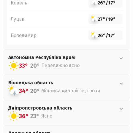
Ковель
26°
/
17°
Луцьк
27°
/
19°
Володимир
26°
/
17°
Автономна Республіка Крим
33°
20°
Переважно ясно
Вінницька
область
34°
20°
Мінлива хмарність, грози
Дніпропетровська
область
36°
23°
Ясно