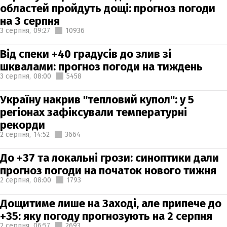
областей пройдуть дощі: прогноз погоди
на 3 серпня
3 серпня,
09:27
10936
Від спеки +40 градусів до злив зі
шквалами: прогноз погоди на тиждень
3 серпня,
08:00
5458
Україну накрив "тепловий купол": у 5
регіонах зафіксували температурні
рекорди
2 серпня,
14:52
3664
До +37 та локальні грози: синоптики дали
прогноз погоди на початок нового тижня
2 серпня,
08:00
1793
Дощитиме лише на Заході, але припече до
+35: яку погоду прогнозують на 2 серпня
2 серпня,
06:57
2693