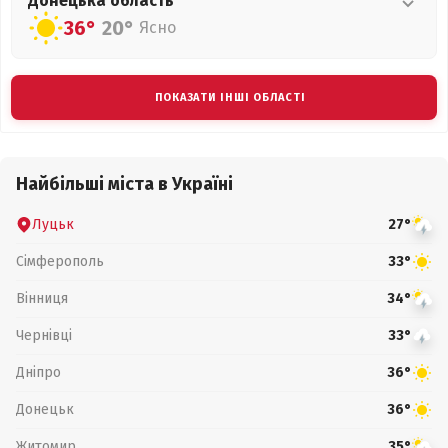
Донецька
область
36°
20°
Ясно
ПОКАЗАТИ ІНШІ ОБЛАСТІ
Найбільші міста в Україні
Луцьк
27°
Сімферополь
33°
Вінниця
34°
Чернівці
33°
Дніпро
36°
Донецьк
36°
Житомир
35°