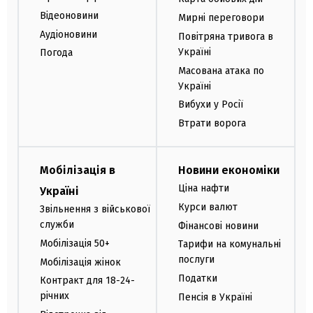
Відеоновини
Мирні переговори
Аудіоновини
Повітряна тривога в
Україні
Погода
Масована атака по
Україні
Вибухи у Росії
Втрати ворога
Мобілізація в
Новини економіки
Ціна нафти
Україні
Курси валют
Звільнення з військової
служби
Фінансові новини
Мобілізація 50+
Тарифи на комунальні
послуги
Мобілізація жінок
Податки
Контракт для 18-24-
річних
Пенсія в Україні