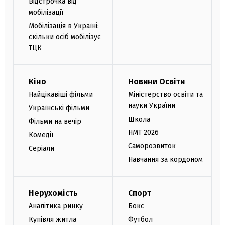
Відстрочка від
мобілізації
Мобілізація в Україні:
скільки осіб мобілізує
ТЦК
Кіно
Новини Освіти
Найцікавіші фільми
Міністерство освіти та
науки України
Українські фільми
Школа
Фільми на вечір
НМТ 2026
Комедії
Саморозвиток
Серіали
Навчання за кордоном
Нерухомість
Спорт
Аналітика ринку
Бокс
Купівля житла
Футбол