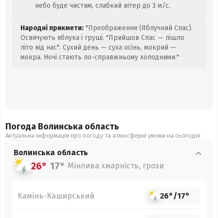
небо буде чистим, слабкий вітер до 3 м/с.
Народні прикмети:
"Преображення (Яблучний Спас).
Освячують яблука і груші. "Прийшов Спас — пішло
літо від нас". Сухий день — суха осінь, мокрий —
мокра. Ночі стають по-справжньому холодними."
Погода Волинська
область
Актуальна інформація про погоду та атмосферні умови на сьогодні
Волинська
область
26°
17°
Мінлива хмарність, грози
Камінь-Каширський
26°
/
17°