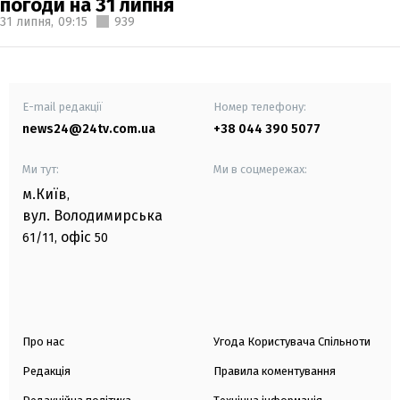
погоди на 31 липня
31 липня,
09:15
939
E-mail редакції
Номер телефону:
news24@24tv.com.ua
+38 044 390 5077
Ми тут:
Ми в соцмережах:
м.Київ
,
вул. Володимирська
офіс
61/11,
50
Про нас
Угода Користувача Спільноти
Редакція
Правила коментування