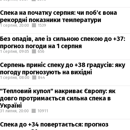
Спека на початку серпня: чи поб'є вона
рекордні показники температури
1 серпня,
20:00
1539
Без опадів, але із сильною спекою до +37:
прогноз погоди на 1 серпня
1 серпня,
09:05
656
Серпень приніс спеку до +38 градусів: яку
погоду прогнозують на вихідні
1 серпня,
08:00
844
"Тепловий купол" накриває Європу: як
довго протримається сильна спека в
Україні
31 липня,
20:00
10911
Спека до +34 повертається: прогноз