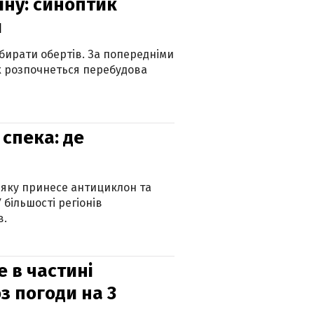
їну: синоптик
и
бирати обертів. За попередніми
х розпочнеться перебудова
спека: де
 яку принесе антициклон та
 більшості регіонів
в.
е в частині
з погоди на 3