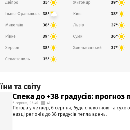
Дніпро
Житомир
35°
39°
Івано-Франківськ
Київ
38°
38°
Миколаїв
Львів
38°
37°
Рівне
Суми
39°
36°
Херсон
Хмельницький
38°
37°
Севастополь
35°
ни та світу
Спека до +38 градусів: прогноз 
6 серпня,
06:40
41
Погода у четвер, 6 серпня, буде спекотною та сухо
низці регіонів до 38 градусів тепла вдень.