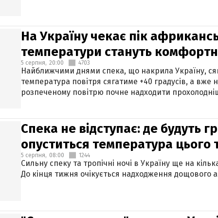
На Україну чекає пік африкансь
температури стануть комфорт
5 серпня,
20:00
4703
Найближчими днями спека, що накрила Україну, сяг
температура повітря сягатиме +40 градусів, а вже 
розпеченому повітрю почне надходити прохолодніш
Спека не відступає: де будуть г
опуститься температура цього
5 серпня,
08:00
1244
Сильну спеку та тропічні ночі в Україну ще на кіль
До кінця тижня очікується надходження дощового 