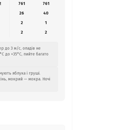
2
761
761
26
40
2
1
2
2
р до 3 м/с, опадів не
C до +35°C, пийте багато
ують яблука і груші.
сінь, мокрий — мокра. Ночі