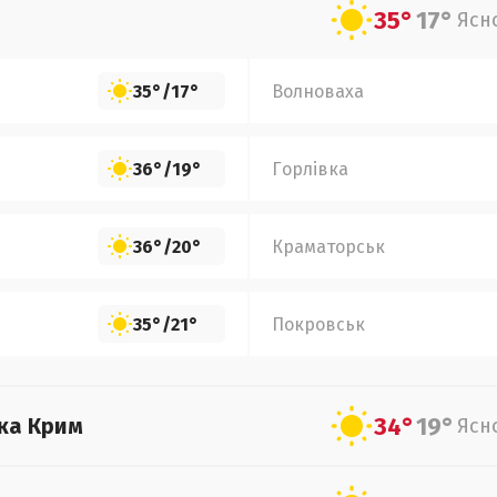
35°
17°
Ясн
35°
/
17°
Волноваха
36°
/
19°
Горлівка
36°
/
20°
Краматорськ
35°
/
21°
Покровськ
34°
19°
ка Крим
Ясн