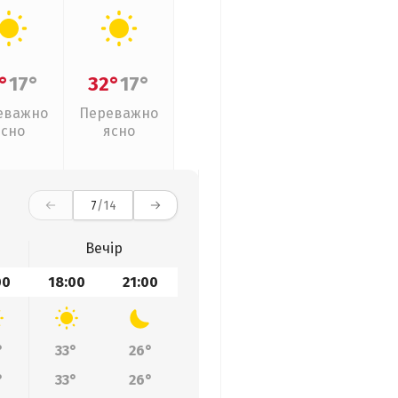
°
17°
32°
17°
еважно
Переважно
ясно
ясно
7
/14
Вечір
00
18:00
21:00
°
33°
26°
°
33°
26°