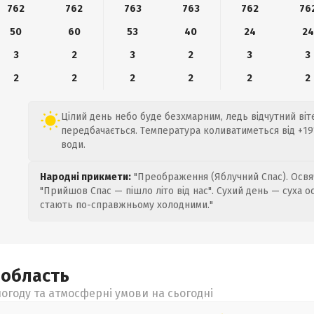
762
762
763
763
762
76
50
60
53
40
24
24
3
2
3
2
3
3
2
2
2
2
2
2
Цілий день небо буде безхмарним, ледь відчутний віте
передбачається. Температура коливатиметься від +19°
води.
Народні прикмети:
"Преображення (Яблучний Спас). Освяч
"Прийшов Спас — пішло літо від нас". Сухий день — суха о
стають по-справжньому холодними."
а
область
огоду та атмосферні умови на сьогодні