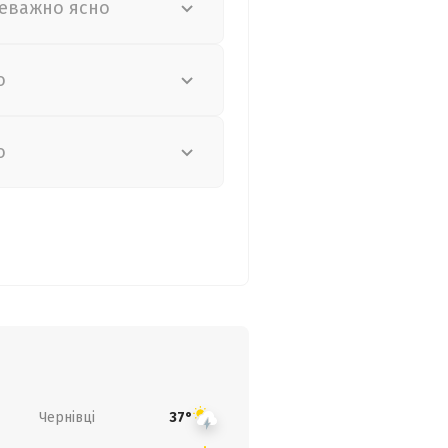
еважно ясно
о
о
Чернівці
37°