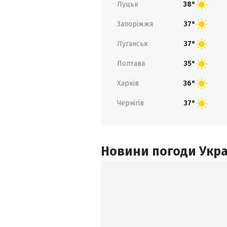
Луцьк
38°
Запоріжжя
37°
Луганськ
37°
Полтава
35°
Харків
36°
Чернігів
37°
Новини погоди Украї