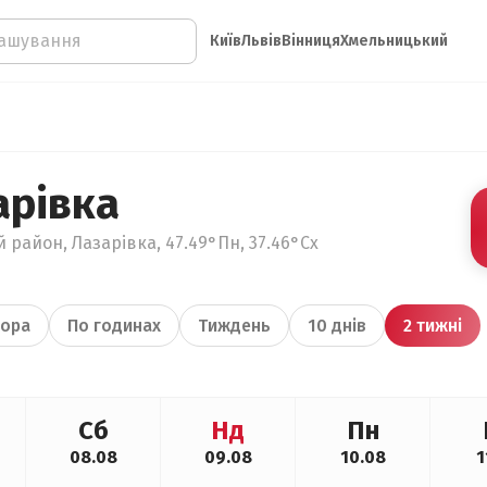
Київ
Львів
Вінниця
Хмельницький
арівка
 район, Лазарівка, 47.49°Пн, 37.46°Сх
ора
По годинах
Тиждень
10 днів
2 тижні
Сб
Нд
Пн
08.08
09.08
10.08
1