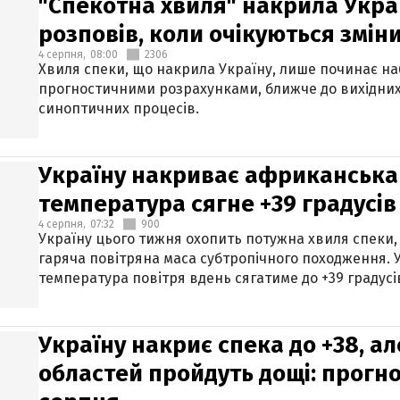
"Спекотна хвиля" накрила Укра
розповів, коли очікуються змін
4 серпня,
08:00
2306
Хвиля спеки, що накрила Україну, лише починає на
прогностичними розрахунками, ближче до вихідни
синоптичних процесів.
Україну накриває африканська 
температура сягне +39 градусів
4 серпня,
07:32
900
Україну цього тижня охопить потужна хвиля спеки,
гаряча повітряна маса субтропічного походження. У
температура повітря вдень сягатиме до +39 градусі
Україну накриє спека до +38, ал
областей пройдуть дощі: прогно