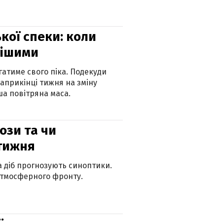
кої спеки: коли
нішими
атиме свого піка. Подекуди
наприкінці тижня на зміну
а повітряна маса.
рози та чи
 тижня
ка діб прогнозують синоптики.
атмосферного фронту.