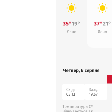
35°
19°
37°
21°
Ясно
Ясно
Четвер, 6 серпня
Схід:
Захід:
05:13
19:57
Температура С°
Відчувається як