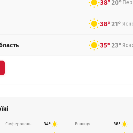
38°
20°
Пер
38°
21°
Ясн
35°
23°
бласть
Ясн
їні
Сімферополь
Вінниця
34°
38°