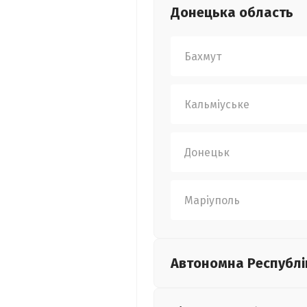
Донецька
область
Бахмут
Кальміуське
Донецьк
Маріуполь
Автономна Республі