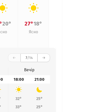
°
20°
27°
18°
Ясно
Ясно
7
/14
Вечір
00
18:00
21:00
°
32°
25°
°
33°
25°