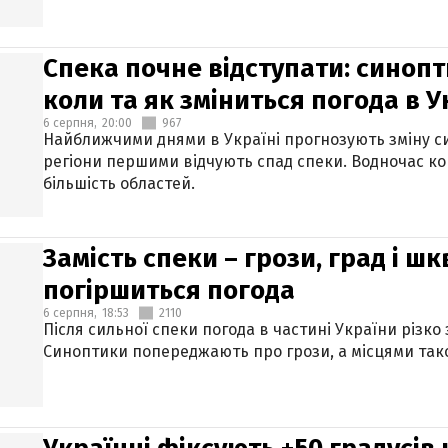
Спека почне відступати: синопт
коли та як зміниться погода в У
6 серпня,
20:00
967
Найближчими днями в Україні прогнозують зміну син
регіони першими відчують спад спеки. Водночас к
більшість областей.
Замість спеки – грози, град і шк
погіршиться погода
6 серпня,
18:53
2110
Після сильної спеки погода в частині України різко
Синоптики попереджають про грози, а місцями тако