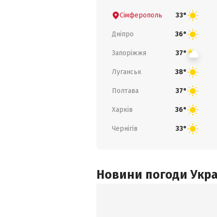
Сімферополь
33°
Дніпро
36°
Запоріжжя
37°
Луганськ
38°
Полтава
37°
Харків
36°
Чернігів
33°
Новини погоди Украї