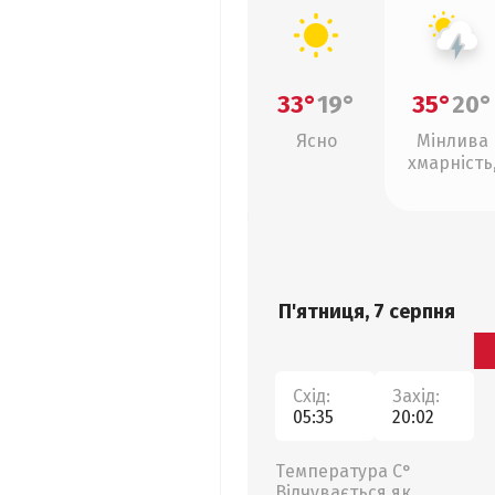
33°
19°
35°
20°
Ясно
Мінлива
хмарність
грози
П'ятниця, 7 серпня
Схід:
Захід:
05:35
20:02
Температура С°
Відчувається як