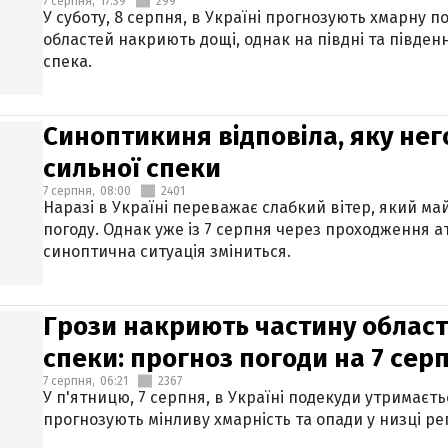
7 серпня,
17:39
299
У суботу, 8 серпня, в Україні прогнозують хмарну п
областей накриють дощі, однак на півдні та півден
спека.
Синоптикиня відповіла, яку нег
сильної спеки
7 серпня,
08:00
2401
Наразі в Україні переважає слабкий вітер, який м
погоду. Однак уже із 7 серпня через проходження 
синоптична ситуація зміниться.
Грози накриють частину областе
спеки: прогноз погоди на 7 сер
7 серпня,
06:21
2367
У п'ятницю, 7 серпня, в Україні подекуди утримаєт
прогнозують мінливу хмарність та опади у низці рег