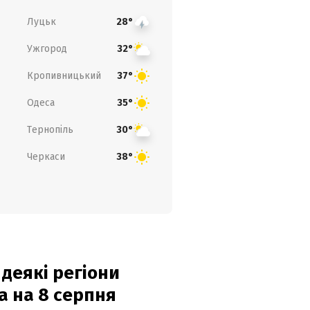
Луцьк
28°
Ужгород
32°
Кропивницький
37°
Одеса
35°
Тернопіль
30°
Черкаси
38°
 деякі регіони
а на 8 серпня