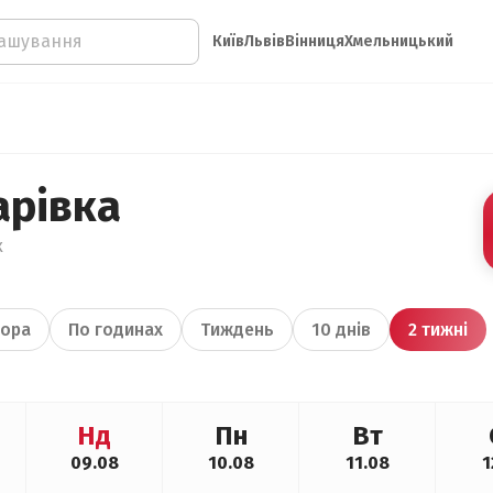
Київ
Львів
Вінниця
Хмельницький
арівка
х
ора
По годинах
Тиждень
10 днів
2 тижні
Нд
Пн
Вт
09.08
10.08
11.08
1