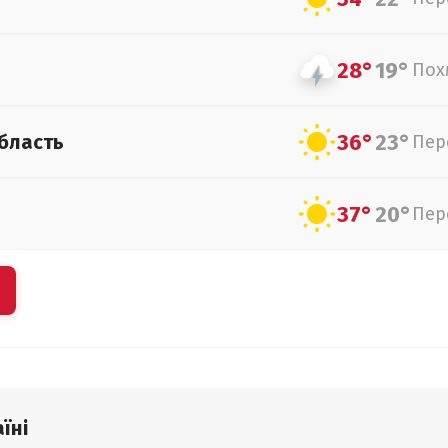
28°
19°
Пох
36°
23°
бласть
Пер
37°
20°
Пер
їні