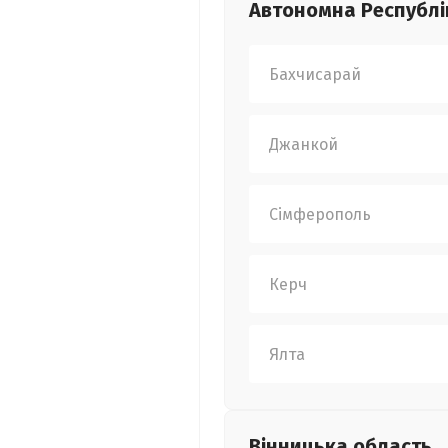
Автономна Республі
Бахчисарай
Джанкой
Сімферополь
Керч
Ялта
Вінницька
область