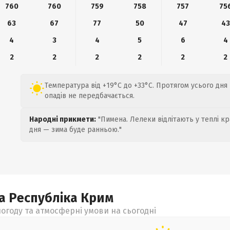
760
760
759
758
757
75
63
67
77
50
47
43
4
3
4
5
6
4
2
2
2
2
2
2
Температура від +19°C до +33°C. Протягом усього дня
опадів не передбачається.
Народні прикмети:
"Пимена. Лелеки відлітають у теплі кр
дня — зима буде ранньою."
а Республіка Крим
огоду та атмосферні умови на сьогодні