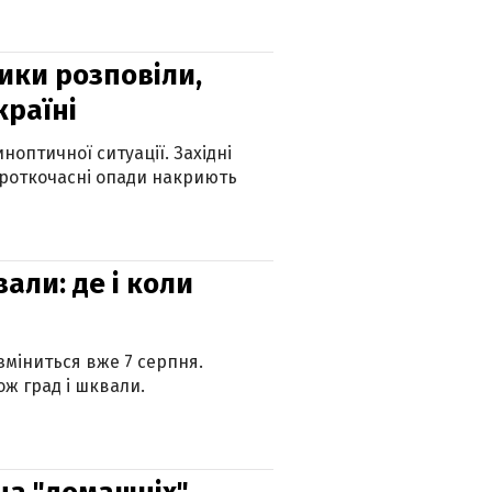
ики розповіли,
країні
оптичної ситуації. Західні
ороткочасні опади накриють
вали: де і коли
 зміниться вже 7 серпня.
ж град і шквали.