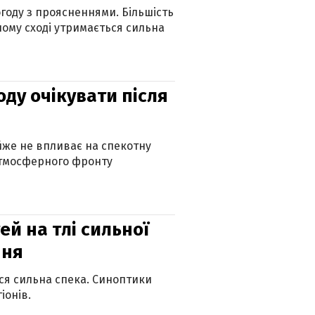
огоду з проясненнями. Більшість
ному сході утримається сильна
оду очікувати після
айже не впливає на спекотну
атмосферного фронту
й на тлі сильної
пня
ься сильна спека. Синоптики
іонів.