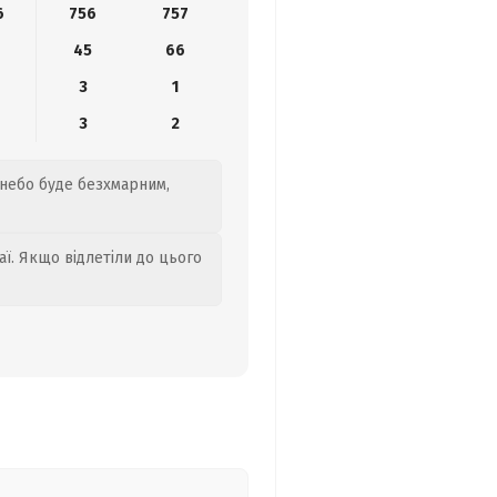
6
756
757
45
66
3
1
3
2
 небо буде безхмарним,
аї. Якщо відлетіли до цього