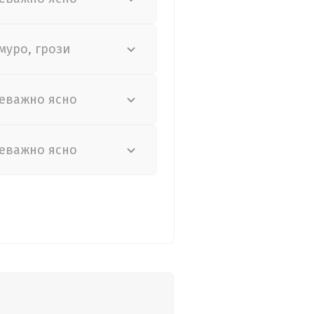
муро, грози
еважно ясно
еважно ясно