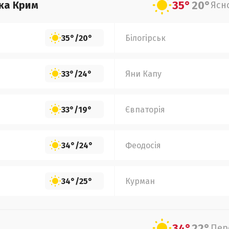
35°
20°
ка Крим
Ясн
35°
/
20°
Білогірськ
33°
/
24°
Яни Капу
33°
/
19°
Євпаторія
34°
/
24°
Феодосія
34°
/
25°
Курман
34°
22°
Пер