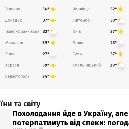
Вінниця
Чернівці
34°
32°
Донецьк
Житомир
37°
33°
Івано-Франківськ
Київ
32°
37°
Миколаїв
Львів
39°
23°
Рівне
Суми
27°
37°
Херсон
Хмельницький
39°
29°
Севастополь
34°
ни та світу
Похолодання йде в Україну, але
потерпатимуть від спеки: погод