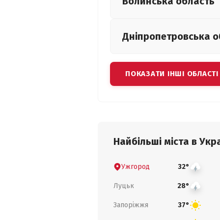
Волинська
область
Дніпропетровська
о
ПОКАЗАТИ ІНШІ ОБЛАСТІ
Найбільші міста в Укра
Ужгород
32°
Луцьк
28°
Запоріжжя
37°