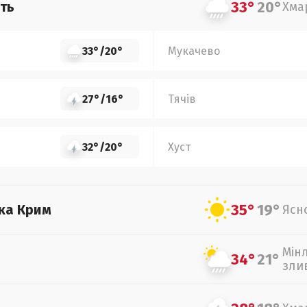
33°
20°
ть
Хма
33°
/
20°
Мукачево
27°
/
16°
Тячів
32°
/
20°
Хуст
35°
19°
ка Крим
Ясн
Мін
34°
21°
зли