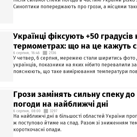
Синоптики попереджають про грози, а місцями тако
Українці фіксують +50 градусів
термометрах: що на це кажуть 
6 серпня,
16:46
2136
У четвер, 6 серпня, мережею стали ширитись фото
українців, показники на яких нібито перевалили за
пояснюють, що таке вимірювання температури пов
Грози замінять сильну спеку до 
погоди на найближчі дні
6 серпня,
08:00
3297
На найближчі дні в більшості областей України про
ж поступово йтиме на спад. Разом зі зниженням те
короткочасні опади.