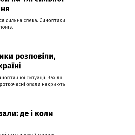
пня
ься сильна спека. Синоптики
іонів.
ики розповіли,
країні
оптичної ситуації. Західні
ороткочасні опади накриють
вали: де і коли
 зміниться вже 7 серпня.