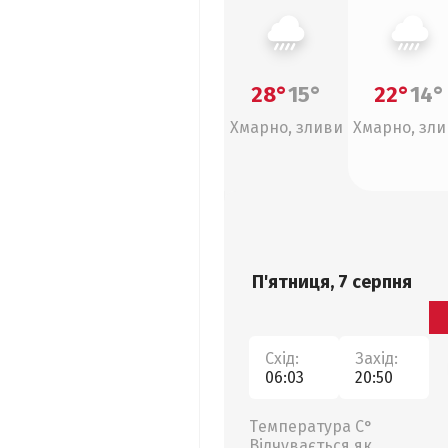
28°
15°
22°
14°
Хмарно, зливи
Хмарно, зл
П'ятниця, 7 серпня
Схід:
Захід:
06:03
20:50
Температура С°
Відчувається як