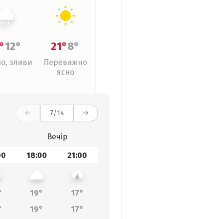
°
12°
21°
8°
о, зливи
Переважно
ясно
7
/14
Вечір
00
18:00
21:00
°
19°
17°
°
19°
17°