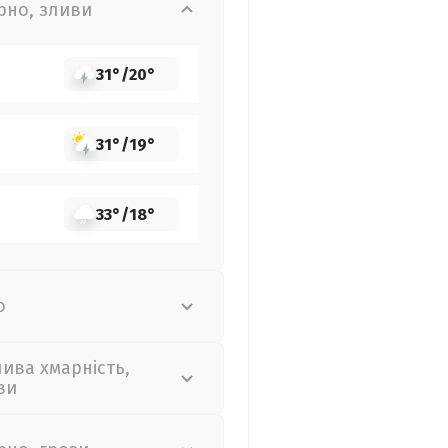
рно, зливи
31°
/
20°
31°
/
19°
33°
/
18°
о
лива хмарність,
ви