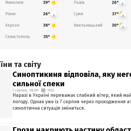
Миколаїв
Львів
39°
26°
Рівне
Суми
26°
37°
Херсон
Хмельницький
38°
30°
Севастополь
35°
ни та світу
Синоптикиня відповіла, яку нег
сильної спеки
7 серпня,
08:00
1932
Наразі в Україні переважає слабкий вітер, який м
погоду. Однак уже із 7 серпня через проходження 
синоптична ситуація зміниться.
Грози накриють частину областе