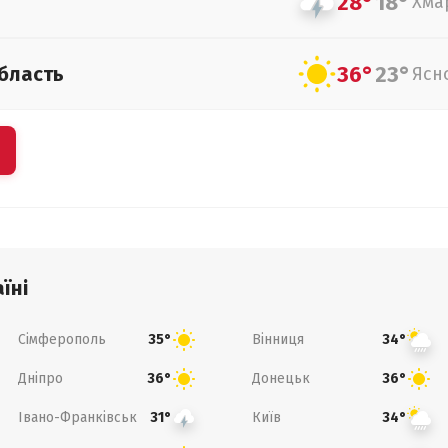
28°
18°
Хма
36°
23°
бласть
Ясн
їні
Сімферополь
Вінниця
35°
34°
Дніпро
Донецьк
36°
36°
Івано-Франківськ
Київ
31°
34°