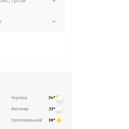
рно, грози
о
Чернівці
34°
Житомир
33°
Кропивницький
38°