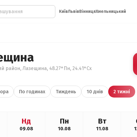
Київ
Львів
Вінниця
Хмельницький
ещина
ий район, Лазещина, 48.27°Пн, 24.41°Сх
ора
По годинах
Тиждень
10 днів
2 тижні
Нд
Пн
Вт
09.08
10.08
11.08
1