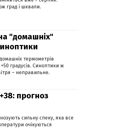
ж град і шквали.
 на "домашніх"
синоптики
 домашніх термометрів
 +50 градусів. Синоптики ж
ітря – неправильне.
+38: прогноз
гнозують сильну спеку, яка все
мператури очікуються