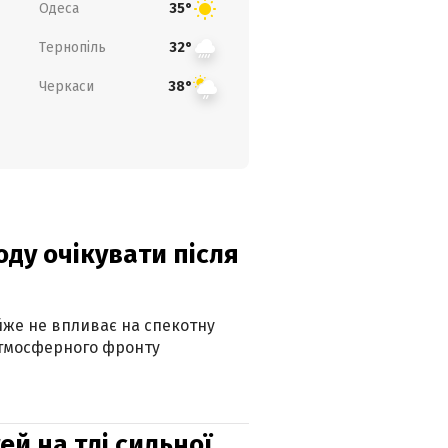
Одеса
35°
Тернопіль
32°
Черкаси
38°
оду очікувати після
айже не впливає на спекотну
атмосферного фронту
й на тлі сильної