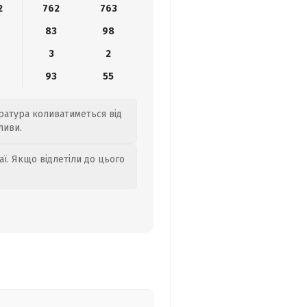
2
762
763
4
83
98
3
2
4
93
55
ература коливатиметься від
ливи.
аї. Якщо відлетіли до цього