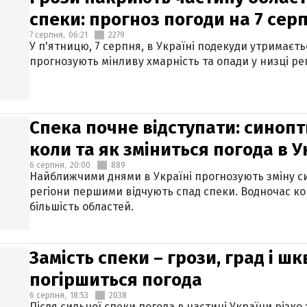
спеки: прогноз погоди на 7 сер
7 серпня,
06:21
2279
У п'ятницю, 7 серпня, в Україні подекуди утримаєт
прогнозують мінливу хмарність та опади у низці рег
Спека почне відступати: синопт
коли та як зміниться погода в У
6 серпня,
20:00
889
Найближчими днями в Україні прогнозують зміну син
регіони першими відчують спад спеки. Водночас к
більшість областей.
Замість спеки – грози, град і шк
погіршиться погода
6 серпня,
18:53
2038
Після сильної спеки погода в частині України різко