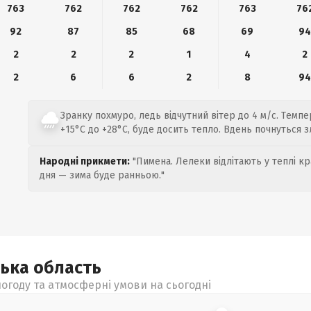
763
762
762
762
763
76
92
87
85
68
69
9
2
2
2
1
4
2
2
6
6
2
8
9
Зранку похмуро, ледь відчутний вітер до 4 м/с. Темп
+15°C до +28°C, буде досить тепло. Вдень почнуться з
Народні прикмети:
"Пимена. Лелеки відлітають у теплі кр
дня — зима буде ранньою."
ська
область
огоду та атмосферні умови на сьогодні