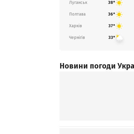
Луганськ
38°
Полтава
36°
Харків
37°
Чернігів
33°
Новини погоди Украї