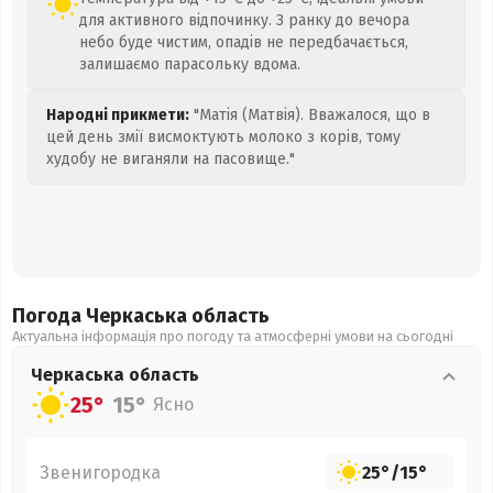
для активного відпочинку. З ранку до вечора
небо буде чистим, опадів не передбачається,
залишаємо парасольку вдома.
Народні прикмети:
"Матія (Матвія). Вважалося, що в
цей день змії висмоктують молоко з корів, тому
худобу не виганяли на пасовище."
Погода Черкаська
область
Актуальна інформація про погоду та атмосферні умови на сьогодні
Черкаська
область
25°
15°
Ясно
Звенигородка
25°
/
15°