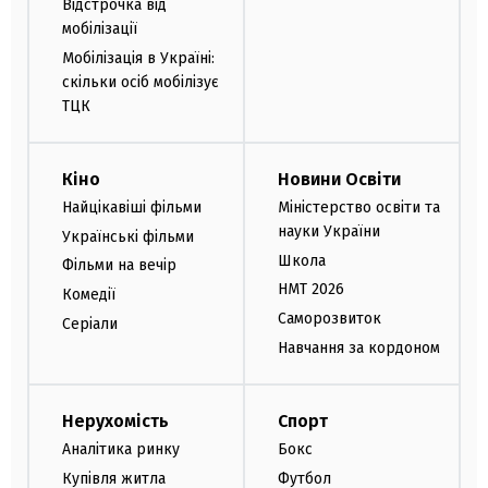
Відстрочка від
мобілізації
Мобілізація в Україні:
скільки осіб мобілізує
ТЦК
Кіно
Новини Освіти
Найцікавіші фільми
Міністерство освіти та
науки України
Українські фільми
Школа
Фільми на вечір
НМТ 2026
Комедії
Саморозвиток
Серіали
Навчання за кордоном
Нерухомість
Спорт
Аналітика ринку
Бокс
Купівля житла
Футбол