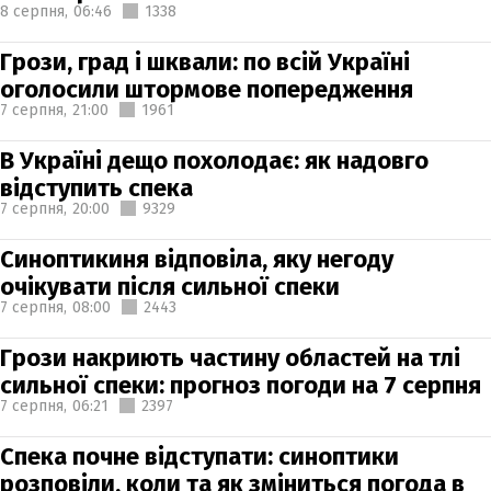
8 серпня,
06:46
1338
Грози, град і шквали: по всій Україні
оголосили штормове попередження
7 серпня,
21:00
1961
В Україні дещо похолодає: як надовго
відступить спека
7 серпня,
20:00
9329
Синоптикиня відповіла, яку негоду
очікувати після сильної спеки
7 серпня,
08:00
2443
Грози накриють частину областей на тлі
сильної спеки: прогноз погоди на 7 серпня
7 серпня,
06:21
2397
Спека почне відступати: синоптики
розповіли, коли та як зміниться погода в