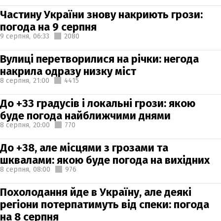
Частину України знову накриють грози:
погода на 9 серпня
9 серпня,
06:33
2080
Вулиці перетворилися на річки: негода
накрила одразу низку міст
8 серпня,
21:00
4415
До +33 градусів і локальні грози: якою
буде погода найближчими днями
8 серпня,
20:00
770
До +38, але місцями з грозами та
шквалами: якою буде погода на вихідних
8 серпня,
08:00
976
Похолодання йде в Україну, але деякі
регіони потерпатимуть від спеки: погода
на 8 серпня