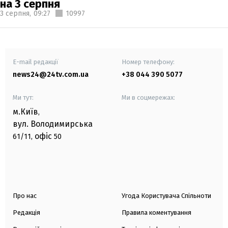
на 3 серпня
3 серпня,
09:27
10997
E-mail редакції
Номер телефону:
news24@24tv.com.ua
+38 044 390 5077
Ми тут:
Ми в соцмережах:
м.Київ
,
вул. Володимирська
офіс
61/11,
50
Про нас
Угода Користувача Спільноти
Редакція
Правила коментування