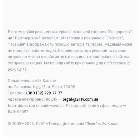
android
apple
smart tv
samsung smart tv
Всі комерційні рекламні матеріали позначені словами "Спецпроєкт"
чи "Партнерський матеріал". Матеріали з позначкою "Експерт",
"Позиція" відображають позицію авторів та героїв. Редакція може
не поділяти їхніх поглядів. Детальніше щодо реклами та правил
цитування можна ознайомитись в правилах користування сайтом.
Усі права захищені.
Матеріали сайту призначені для осіб старше
21
року (21+)
Онлайн-медіа «24 Канал»
пл. Галицька, буд. 15, м. Львів, 79008
Телефон
+380 (32) 229-77-77
Адреса електронної пошти —
legal@24tv.com.ua
Ідентифікатор онлайн-медіа в Реєстрі суб'єктів у сфері медіа —
R40-06057
© 2005—2026,
ПрАТ «Телерадіокомпанія "Люкс"», 24 Канал.