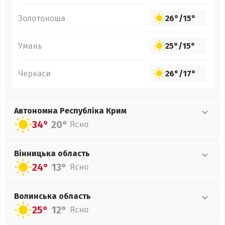
Золотоноша
26°
/
15°
Умань
25°
/
15°
Черкаси
26°
/
17°
Автономна Республіка Крим
34°
20°
Ясно
Вінницька
область
24°
13°
Ясно
Волинська
область
25°
12°
Ясно