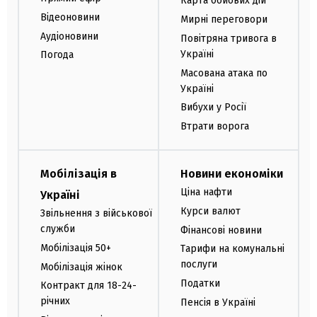
Карта бойових дій
Відеоновини
Мирні переговори
Аудіоновини
Повітряна тривога в
Україні
Погода
Масована атака по
Україні
Вибухи у Росії
Втрати ворога
Мобілізація в
Новини економіки
Ціна нафти
Україні
Курси валют
Звільнення з військової
служби
Фінансові новини
Мобілізація 50+
Тарифи на комунальні
послуги
Мобілізація жінок
Податки
Контракт для 18-24-
річних
Пенсія в Україні