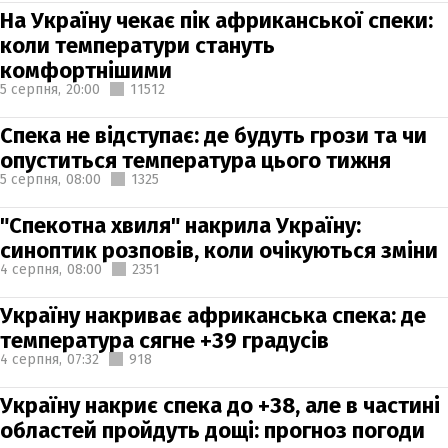
На Україну чекає пік африканської спеки:
коли температури стануть
комфортнішими
5 серпня,
20:00
11512
Спека не відступає: де будуть грози та чи
опуститься температура цього тижня
5 серпня,
08:00
1325
"Спекотна хвиля" накрила Україну:
синоптик розповів, коли очікуються зміни
4 серпня,
08:00
2351
Україну накриває африканська спека: де
температура сягне +39 градусів
4 серпня,
07:32
918
Україну накриє спека до +38, але в частині
областей пройдуть дощі: прогноз погоди