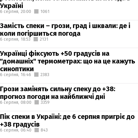
Україні
6 серпня,
20:00
1061
Замість спеки – грози, град і шквали: де і
коли погіршиться погода
6 серпня,
18:53
2131
Українці фіксують +50 градусів на
"домашніх" термометрах: що на це кажуть
синоптики
6 серпня,
16:46
2383
Грози замінять сильну спеку до +38:
прогноз погоди на найближчі дні
6 серпня,
08:00
3359
Пік спеки в Україні: де 6 серпня пригріє до
+38 градусів
6 серпня,
06:40
843