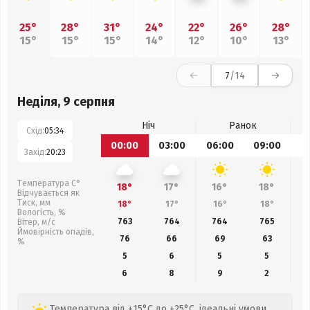
25°
28°
31°
24°
22°
26°
28°
15°
15°
15°
14°
12°
10°
13°
7
/14
Неділя, 9 серпня
Ніч
Ранок
Схід:
05:34
00:00
03:00
06:00
09:00
1
Захід:
20:23
Температура С°
18°
17°
16°
18°
Відчувається як
Тиск, мм
18°
17°
16°
18°
Вологість, %
763
764
764
765
Вітер, м/с
Ймовірність опадів,
76
66
69
63
%
5
6
5
5
6
8
9
2
Температура від +15°C до +25°C, ідеальні умови