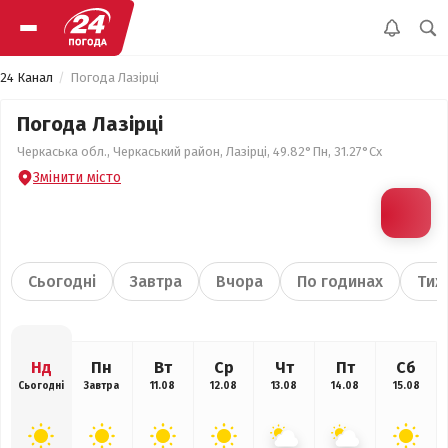
24 Канал
Погода Лазірці
Погода Лазірці
Черкаська обл., Черкаський район, Лазірці, 49.82°Пн, 31.27°Сх
Змінити місто
Сьогодні
Завтра
Вчора
По годинах
Тиж
Нд
Пн
Вт
Ср
Чт
Пт
Сб
Сьогодні
Завтра
11.08
12.08
13.08
14.08
15.08