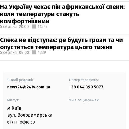
На Україну чекає пік африканської спеки:
коли температури стануть
комфортнішими
5 серпня,
20:00
11527
Спека не відступає: де будуть грози та чи
опуститься температура цього тижня
5 серпня,
08:00
1339
E-mail редакції
Номер телефону:
news24@24tv.com.ua
+38 044 390 5077
Ми тут:
Ми в соцмережах:
м.Київ
,
вул. Володимирська
офіс
61/11,
50