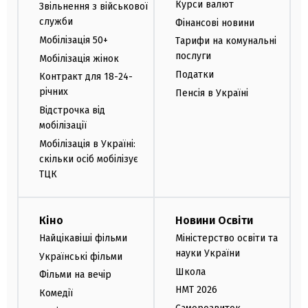
Курси валют
Звільнення з військової
служби
Фінансові новини
Мобілізація 50+
Тарифи на комунальні
послуги
Мобілізація жінок
Податки
Контракт для 18-24-
річних
Пенсія в Україні
Відстрочка від
мобілізації
Мобілізація в Україні:
скільки осіб мобілізує
ТЦК
Кіно
Новини Освіти
Найцікавіші фільми
Міністерство освіти та
науки України
Українські фільми
Школа
Фільми на вечір
НМТ 2026
Комедії