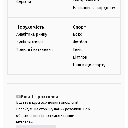
Саморозвиток
Серіали
Навчання за кордоном
Нерухомість
Спорт
Аналітика ринку
Бокс
Купівля житла
Футбол
Тренди і натхнення
Теніс
Біатлон
Інші види спорту
Email - розсилка
Будьте в курсі всіх новин і оновлень!
Перейдіть на сторінку наших розсилок, щоб
обрати ті, що відповідають вашим
інтересам.