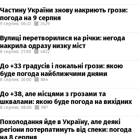
Частину України знову накриють грози:
погода на 9 серпня
9 серпня,
06:33
2429
Вулиці перетворилися на річки: негода
накрила одразу низку міст
8 серпня,
21:00
4822
До +33 градусів і локальні грози: якою
буде погода найближчими днями
8 серпня,
20:00
884
До +38, але місцями з грозами та
шквалами: якою буде погода на вихідних
8 серпня,
08:00
987
Похолодання йде в Україну, але деякі
регіони потерпатимуть від спеки: погода
на 8 серпня