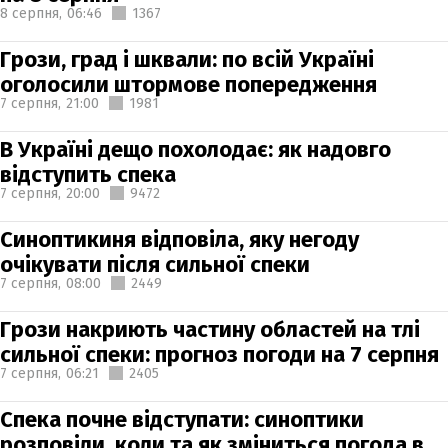
8 серпня,
06:46
1367
Грози, град і шквали: по всій Україні
оголосили штормове попередження
7 серпня,
21:00
1981
В Україні дещо похолодає: як надовго
відступить спека
7 серпня,
20:00
9472
Синоптикиня відповіла, яку негоду
очікувати після сильної спеки
7 серпня,
08:00
2449
Грози накриють частину областей на тлі
сильної спеки: прогноз погоди на 7 серпня
7 серпня,
06:21
2405
Спека почне відступати: синоптики
розповіли, коли та як зміниться погода в