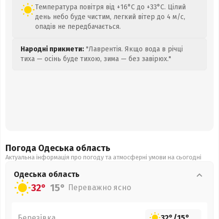
Температура повітря від +16°C до +33°C. Цілий
день небо буде чистим, легкий вітер до 4 м/с,
опадів не передбачається.
Народні прикмети:
"Лаврентія. Якщо вода в річці
тиха — осінь буде тихою, зима — без завірюх."
Погода Одеська
область
Актуальна інформація про погоду та атмосферні умови на сьогодні
Одеська
область
32°
15°
Переважно ясно
Березівка
32°
/
15°