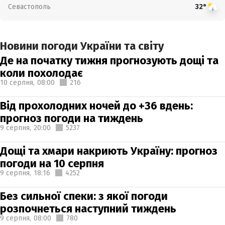
Севастополь
32°
Новини погоди України та світу
Де на початку тижня прогнозують дощі та
коли похолодає
10 серпня,
08:00
216
Від прохолодних ночей до +36 вдень:
прогноз погоди на тиждень
9 серпня,
20:00
5237
Дощі та хмари накриють Україну: прогноз
погоди на 10 серпня
9 серпня,
18:16
4252
Без сильної спеки: з якої погоди
розпочнеться наступний тиждень
9 серпня,
08:00
780