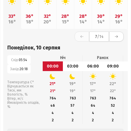
33°
36°
32°
28°
28°
30°
29°
16°
18°
20°
15°
14°
14°
16°
7
/14
Понеділок, 10 серпня
Ніч
Ранок
Схід:
05:54
00:00
03:00
06:00
09:00
1
Захід:
20:18
Температура С°
21°
19°
17°
22°
Відчувається як
Тиск, мм
21°
19°
17°
22°
Вологість, %
764
763
763
764
Вітер, м/с
Ймовірність опадів,
46
57
64
52
%
4
4
4
4
2
2
2
2