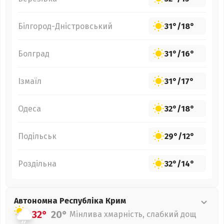
Білгород-Дністровський
31°
/
18°
Болград
31°
/
16°
Ізмаїл
31°
/
17°
Одеса
32°
/
18°
Подільськ
29°
/
12°
Роздільна
32°
/
14°
Автономна Республіка Крим
32°
20°
Мінлива хмарність, слабкий дощ