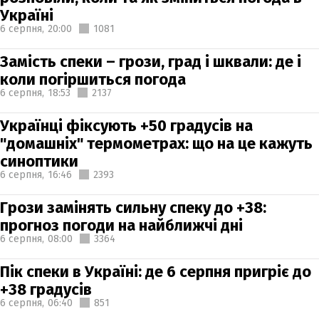
Україні
6 серпня,
20:00
1081
Замість спеки – грози, град і шквали: де і
коли погіршиться погода
6 серпня,
18:53
2137
Українці фіксують +50 градусів на
"домашніх" термометрах: що на це кажуть
синоптики
6 серпня,
16:46
2393
Грози замінять сильну спеку до +38:
прогноз погоди на найближчі дні
6 серпня,
08:00
3364
Пік спеки в Україні: де 6 серпня пригріє до
+38 градусів
6 серпня,
06:40
851