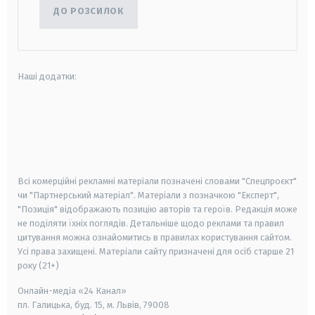
ДО РОЗСИЛОК
Наші додатки:
android
apple
smart tv
samsung smart tv
Всі комерційні рекламні матеріали позначені словами "Спецпроєкт"
чи "Партнерський матеріал". Матеріали з позначкою "Експерт",
"Позиція" відображають позицію авторів та героїв. Редакція може
не поділяти їхніх поглядів. Детальніше щодо реклами та правил
цитування можна ознайомитись в правилах користування сайтом.
Усі права захищені.
Матеріали сайту призначені для осіб старше
21
року (21+)
Онлайн-медіа «24 Канал»
пл. Галицька, буд. 15, м. Львів, 79008