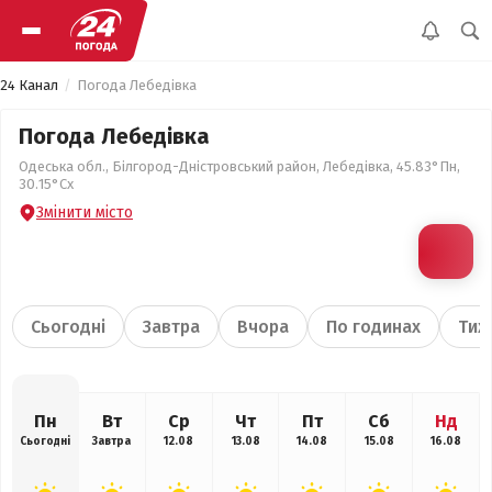
24 Канал
Погода Лебедівка
Погода Лебедівка
Одеська обл., Білгород-Дністровський район, Лебедівка, 45.83°Пн,
30.15°Сх
Змінити місто
Сьогодні
Завтра
Вчора
По годинах
Тиж
Пн
Вт
Ср
Чт
Пт
Сб
Нд
Сьогодні
Завтра
12.08
13.08
14.08
15.08
16.08