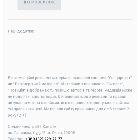
ДО РОЗСИЛОК
Наші додатки:
android
apple
smart tv
samsung smart tv
Всі комерційні рекламні матеріали позначені словами "Спецпроєкт"
чи "Партнерський матеріал". Матеріали з позначкою "Експерт",
"Позиція" відображають позицію авторів та героїв. Редакція може
не поділяти їхніх поглядів. Детальніше щодо реклами та правил
цитування можна ознайомитись в правилах користування сайтом.
Усі права захищені.
Матеріали сайту призначені для осіб старше
21
року (21+)
Онлайн-медіа «24 Канал»
пл. Галицька, буд. 15, м. Львів, 79008
Телефон
+380 (32) 229-77-77