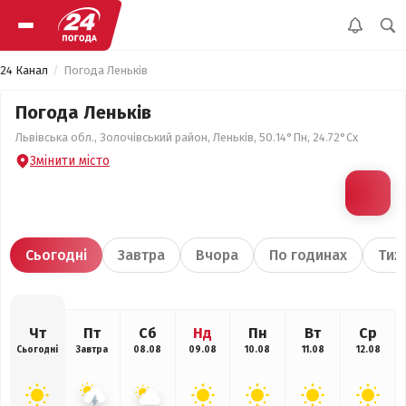
24 Канал
Погода Леньків
Погода Леньків
Львівська обл., Золочівський район, Леньків, 50.14°Пн, 24.72°Сх
Змінити місто
Сьогодні
Завтра
Вчора
По годинах
Тиж
Чт
Пт
Сб
Нд
Пн
Вт
Ср
Сьогодні
Завтра
08.08
09.08
10.08
11.08
12.08