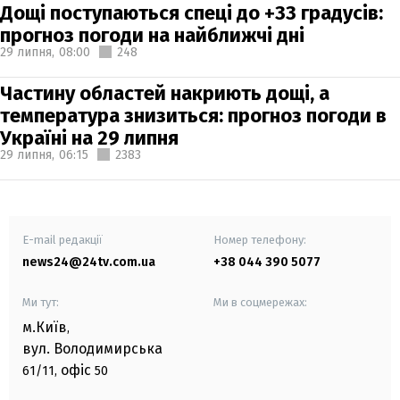
Дощі поступаються спеці до +33 градусів:
прогноз погоди на найближчі дні
29 липня,
08:00
248
Частину областей накриють дощі, а
температура знизиться: прогноз погоди в
Україні на 29 липня
29 липня,
06:15
2383
E-mail редакції
Номер телефону:
news24@24tv.com.ua
+38 044 390 5077
Ми тут:
Ми в соцмережах:
м.Київ
,
вул. Володимирська
офіс
61/11,
50