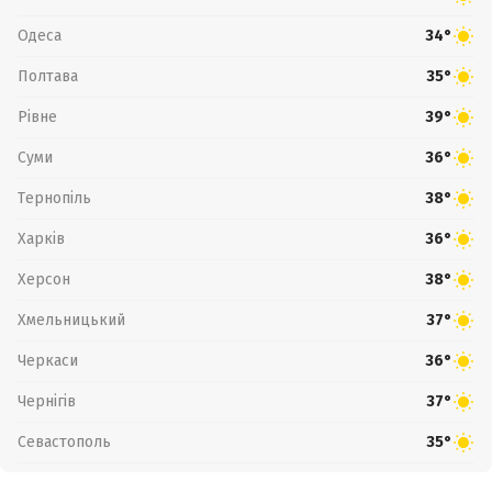
Одеса
34°
Полтава
35°
Рівне
39°
Суми
36°
Тернопіль
38°
Харків
36°
Херсон
38°
Хмельницький
37°
Черкаси
36°
Чернігів
37°
Севастополь
35°