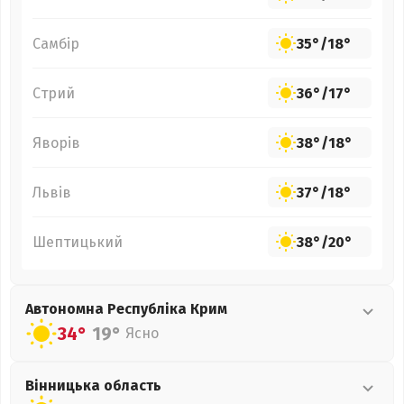
Самбір
35°
/
18°
Стрий
36°
/
17°
Яворів
38°
/
18°
Львів
37°
/
18°
Шептицький
38°
/
20°
Автономна Республіка Крим
34°
19°
Ясно
Вінницька
область