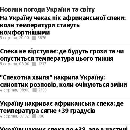
Новини погоди України та світу
На Україну чекає пік африканської спеки:
коли температури стануть
комфортнішими
5 серпня,
20:00
3876
Спека не відступає: де будуть грози та чи
опуститься температура цього тижня
5 серпня,
08:00
1237
"Спекотна хвиля" накрила Україну:
синоптик розповів, коли очікуються зміни
4 серпня,
08:00
2303
Україну накриває африканська спека: де
температура сягне +39 градусів
4 серпня,
07:32
900
Україну накриє спека до +38, але в частині