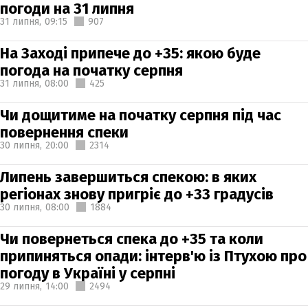
погоди на 31 липня
31 липня,
09:15
907
На Заході припече до +35: якою буде
погода на початку серпня
31 липня,
08:00
425
Чи дощитиме на початку серпня під час
повернення спеки
30 липня,
20:00
2314
Липень завершиться спекою: в яких
регіонах знову пригріє до +33 градусів
30 липня,
08:00
1884
Чи повернеться спека до +35 та коли
припиняться опади: інтерв'ю із Птухою про
погоду в Україні у серпні
29 липня,
14:00
2494