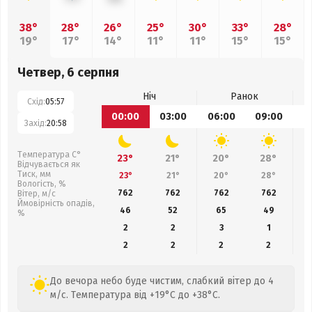
38°
28°
26°
25°
30°
33°
28°
19°
17°
14°
11°
11°
15°
15°
Четвер, 6 серпня
Ніч
Ранок
Схід:
05:57
00:00
03:00
06:00
09:00
1
Захід:
20:58
Температура С°
23°
21°
20°
28°
Відчувається як
Тиск, мм
23°
21°
20°
28°
Вологість, %
762
762
762
762
Вітер, м/с
Ймовірність опадів,
46
52
65
49
%
2
2
3
1
2
2
2
2
До вечора небо буде чистим, слабкий вітер до 4
м/с. Температура від +19°C до +38°C.