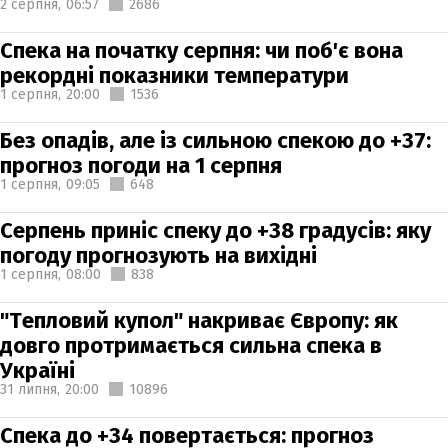
2 серпня,
06:57
2686
Спека на початку серпня: чи поб'є вона
рекордні показники температури
1 серпня,
20:00
1536
Без опадів, але із сильною спекою до +37:
прогноз погоди на 1 серпня
1 серпня,
09:05
648
Серпень приніс спеку до +38 градусів: яку
погоду прогнозують на вихідні
1 серпня,
08:00
838
"Тепловий купол" накриває Європу: як
довго протримається сильна спека в
Україні
31 липня,
20:00
10896
Спека до +34 повертається: прогноз