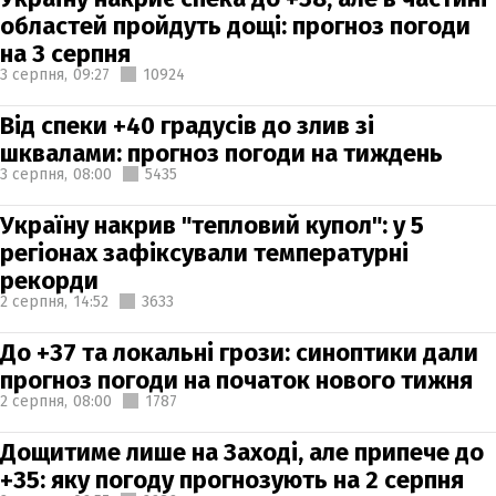
областей пройдуть дощі: прогноз погоди
на 3 серпня
3 серпня,
09:27
10924
Від спеки +40 градусів до злив зі
шквалами: прогноз погоди на тиждень
3 серпня,
08:00
5435
Україну накрив "тепловий купол": у 5
регіонах зафіксували температурні
рекорди
2 серпня,
14:52
3633
До +37 та локальні грози: синоптики дали
прогноз погоди на початок нового тижня
2 серпня,
08:00
1787
Дощитиме лише на Заході, але припече до
+35: яку погоду прогнозують на 2 серпня