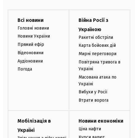
Всі новини
Війна Росії з
Головні новини
Україною
Новини України
Ракетні обстріли
Прямий ефір
Карта бойових дій
Відеоновини
Мирні переговори
Аудіоновини
Повітряна тривога в
Україні
Погода
Масована атака по
Україні
Вибухи у Росії
Втрати ворога
Мобілізація в
Новини економіки
Ціна нафти
Україні
Курси валют