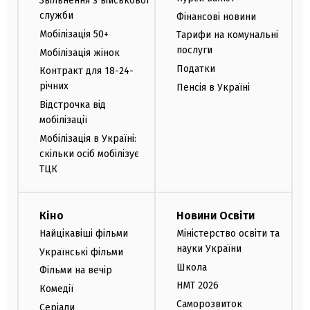
Звільнення з військової
служби
Фінансові новини
Мобілізація 50+
Тарифи на комунальні
послуги
Мобілізація жінок
Податки
Контракт для 18-24-
річних
Пенсія в Україні
Відстрочка від
мобілізації
Мобілізація в Україні:
скільки осіб мобілізує
ТЦК
Кіно
Новини Освіти
Найцікавіші фільми
Міністерство освіти та
науки України
Українські фільми
Школа
Фільми на вечір
НМТ 2026
Комедії
Саморозвиток
Серіали