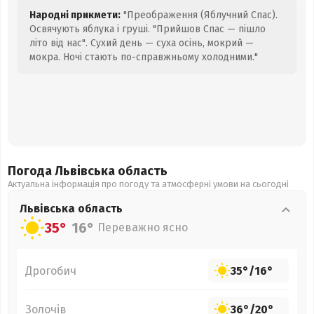
Народні прикмети:
"Преображення (Яблучний Спас).
Освячують яблука і груші. "Прийшов Спас — пішло
літо від нас". Сухий день — суха осінь, мокрий —
мокра. Ночі стають по-справжньому холодними."
Погода Львівська
область
Актуальна інформація про погоду та атмосферні умови на сьогодні
Львівська
область
35°
16°
Переважно ясно
Дрогобич
35°
/
16°
Золочів
36°
/
20°