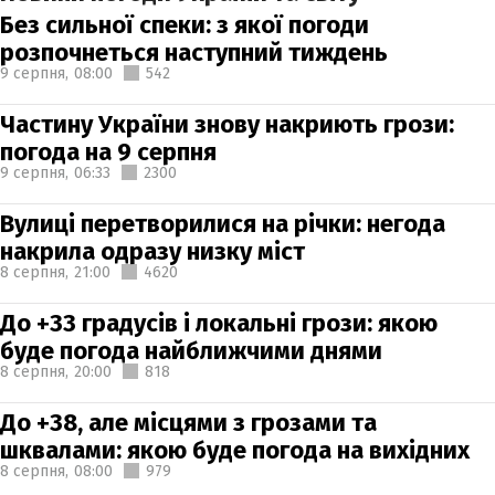
Без сильної спеки: з якої погоди
розпочнеться наступний тиждень
9 серпня,
08:00
542
Частину України знову накриють грози:
погода на 9 серпня
9 серпня,
06:33
2300
Вулиці перетворилися на річки: негода
накрила одразу низку міст
8 серпня,
21:00
4620
До +33 градусів і локальні грози: якою
буде погода найближчими днями
8 серпня,
20:00
818
До +38, але місцями з грозами та
шквалами: якою буде погода на вихідних
8 серпня,
08:00
979