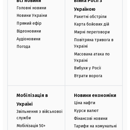
Всі новини
Війна Росії з
Головні новини
Україною
Новини України
Ракетні обстріли
Прямий ефір
Карта бойових дій
Відеоновини
Мирні переговори
Аудіоновини
Повітряна тривога в
Україні
Погода
Масована атака по
Україні
Вибухи у Росії
Втрати ворога
Мобілізація в
Новини економіки
Ціна нафти
Україні
Курси валют
Звільнення з військової
служби
Фінансові новини
Мобілізація 50+
Тарифи на комунальні