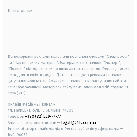
Наші додатки:
android
apple
smart tv
samsung smart tv
Всі комерційні рекламні матеріали позначені словами "Спецпроєкт"
чи "Партнерський матеріал". Матеріали з позначкою "Експерт",
"Позиція" відображають позицію авторів та героїв. Редакція може
не поділяти їхніх поглядів. Детальніше щодо реклами та правил
цитування можна ознайомитись в правилах користування сайтом.
Усі права захищені.
Матеріали сайту призначені для осіб старше
21
року (21+)
Онлайн-медіа «24 Канал»
пл. Галицька, буд. 15, м. Львів, 79008
Телефон
+380 (32) 229-77-77
Адреса електронної пошти —
legal@24tv.com.ua
Ідентифікатор онлайн-медіа в Реєстрі суб'єктів у сфері медіа —
R40-06057