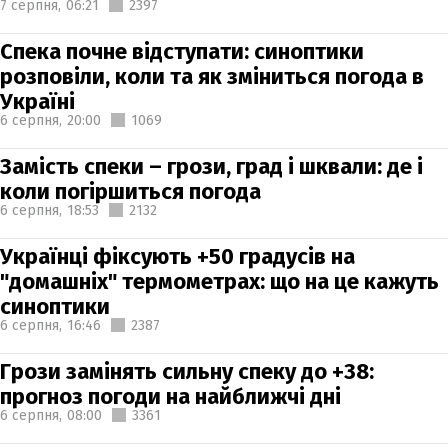
7 серпня,
06:21
2397
Спека почне відступати: синоптики
розповіли, коли та як зміниться погода в
Україні
6 серпня,
20:00
1069
Замість спеки – грози, град і шквали: де і
коли погіршиться погода
6 серпня,
18:53
2132
Українці фіксують +50 градусів на
"домашніх" термометрах: що на це кажуть
синоптики
6 серпня,
16:46
2387
Грози замінять сильну спеку до +38:
прогноз погоди на найближчі дні
6 серпня,
08:00
3361