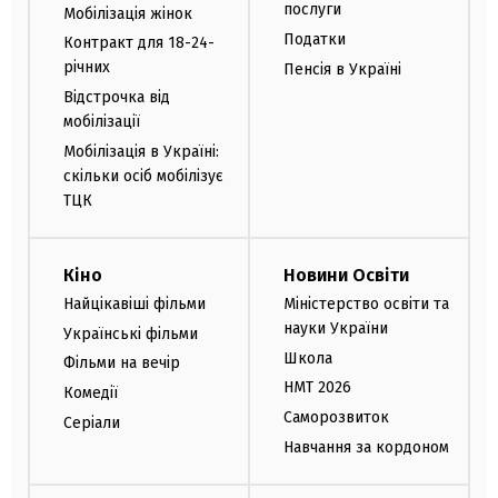
послуги
Мобілізація жінок
Податки
Контракт для 18-24-
річних
Пенсія в Україні
Відстрочка від
мобілізації
Мобілізація в Україні:
скільки осіб мобілізує
ТЦК
Кіно
Новини Освіти
Найцікавіші фільми
Міністерство освіти та
науки України
Українські фільми
Школа
Фільми на вечір
НМТ 2026
Комедії
Саморозвиток
Серіали
Навчання за кордоном