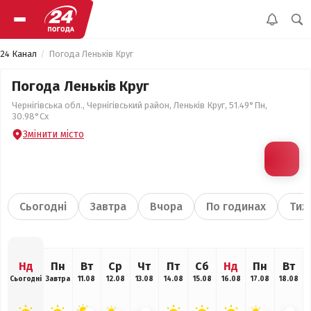
24 Канал
Погода Леньків Круг
Погода Леньків Круг
Чернігівська обл., Чернігівський район, Леньків Круг, 51.49°Пн,
30.98°Сх
Змінити місто
Сьогодні
Завтра
Вчора
По годинах
Тиж
Нд
Пн
Вт
Ср
Чт
Пт
Сб
Нд
Пн
Вт
Сьогодні
Завтра
11.08
12.08
13.08
14.08
15.08
16.08
17.08
18.08