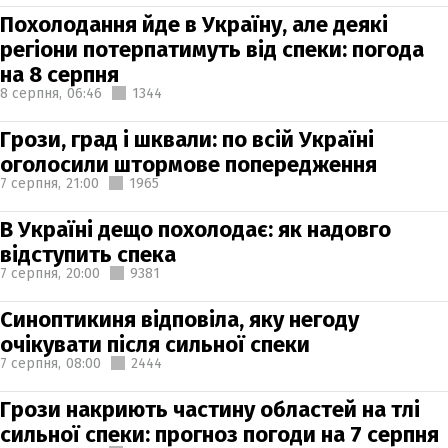
Похолодання йде в Україну, але деякі
регіони потерпатимуть від спеки: погода
на 8 серпня
8 серпня,
06:46
1344
Грози, град і шквали: по всій Україні
оголосили штормове попередження
7 серпня,
21:00
1965
В Україні дещо похолодає: як надовго
відступить спека
7 серпня,
20:00
9381
Синоптикиня відповіла, яку негоду
очікувати після сильної спеки
7 серпня,
08:00
2444
Грози накриють частину областей на тлі
сильної спеки: прогноз погоди на 7 серпня