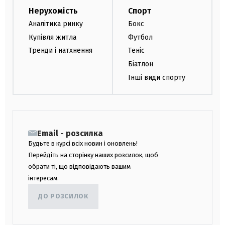
Нерухомість
Спорт
Аналітика ринку
Бокс
Купівля житла
Футбол
Тренди і натхнення
Теніс
Біатлон
Інші види спорту
Email - розсилка
Будьте в курсі всіх новин і оновлень!
Перейдіть на сторінку наших розсилок, щоб
обрати ті, що відповідають вашим
інтересам.
ДО РОЗСИЛОК