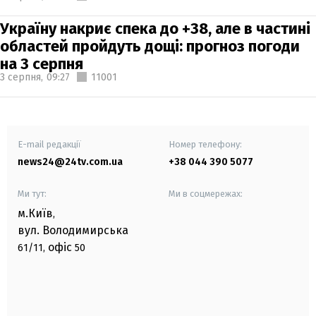
Україну накриє спека до +38, але в частині
областей пройдуть дощі: прогноз погоди
на 3 серпня
3 серпня,
09:27
11001
E-mail редакції
Номер телефону:
news24@24tv.com.ua
+38 044 390 5077
Ми тут:
Ми в соцмережах:
м.Київ
,
вул. Володимирська
офіс
61/11,
50