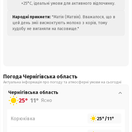
+25°C, ідеальні умови для активного відпочинку.
Народні прикмети:
"Матія (Матвія). Вважалося, що в
цей день змії висмоктують молоко з корів, тому
худобу не виганяли на пасовище."
Погода Чернігівська
область
Актуальна інформація про погоду та атмосферні умови на сьогодні
Чернігівська
область
25°
11°
Ясно
Корюківка
25°
/
11°