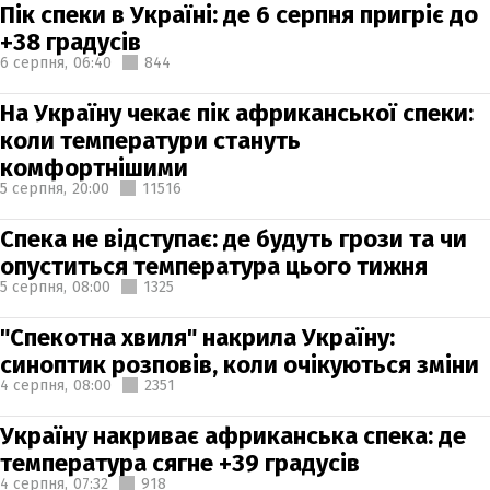
Пік спеки в Україні: де 6 серпня пригріє до
+38 градусів
6 серпня,
06:40
844
На Україну чекає пік африканської спеки:
коли температури стануть
комфортнішими
5 серпня,
20:00
11516
Спека не відступає: де будуть грози та чи
опуститься температура цього тижня
5 серпня,
08:00
1325
"Спекотна хвиля" накрила Україну:
синоптик розповів, коли очікуються зміни
4 серпня,
08:00
2351
Україну накриває африканська спека: де
температура сягне +39 градусів
4 серпня,
07:32
918