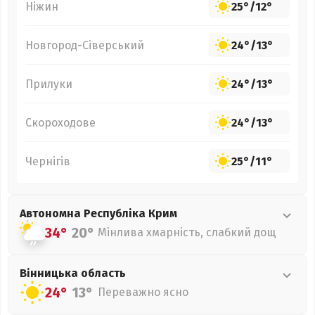
Ніжин
25°
/
12°
Новгород-Сіверський
24°
/
13°
Прилуки
24°
/
13°
Скороходове
24°
/
13°
Чернігів
25°
/
11°
Автономна Республіка Крим
34°
20°
Мінлива хмарність, слабкий дощ
Вінницька
область
24°
13°
Переважно ясно