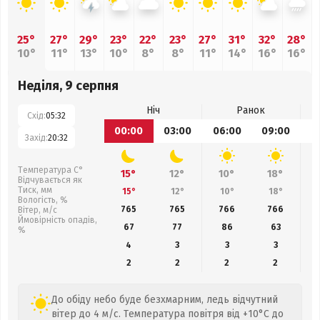
25°
27°
29°
23°
22°
23°
27°
31°
32°
28°
10°
11°
13°
10°
8°
8°
11°
14°
16°
16°
Неділя, 9 серпня
Ніч
Ранок
Схід:
05:32
00:00
03:00
06:00
09:00
1
Захід:
20:32
Температура С°
15°
12°
10°
18°
Відчувається як
Тиск, мм
15°
12°
10°
18°
Вологість, %
765
765
766
766
Вітер, м/с
Ймовірність опадів,
67
77
86
63
%
4
3
3
3
2
2
2
2
До обіду небо буде безхмарним, ледь відчутний
вітер до 4 м/с. Температура повітря від +10°C до