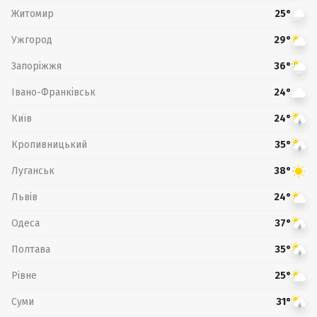
Житомир
25°
Ужгород
29°
Запоріжжя
36°
Івано-Франківськ
24°
Київ
24°
Кропивницький
35°
Луганськ
38°
Львів
24°
Одеса
37°
Полтава
35°
Рівне
25°
Суми
31°