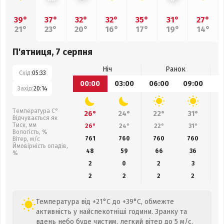
39°
37°
32°
32°
35°
31°
27°
21°
23°
20°
16°
17°
19°
14°
П'ятниця, 7 серпня
Ніч
Ранок
Схід:
05:33
00:00
03:00
06:00
09:00
1
Захід:
20:14
Температура С°
26°
24°
22°
31°
Відчувається як
Тиск, мм
26°
24°
22°
31°
Вологість, %
761
760
760
760
Вітер, м/с
Ймовірність опадів,
48
59
66
36
%
2
0
2
3
2
2
2
2
Температура від +21°C до +39°C, обмежте
активність у найспекотніші години. Зранку та
вдень небо буде чистим, легкий вітер до 5 м/с.