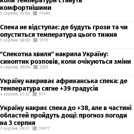
коли температури стануть
комфортнішими
5 серпня,
20:00
11480
Спека не відступає: де будуть грози та чи
опуститься температура цього тижня
5 серпня,
08:00
1319
"Спекотна хвиля" накрила Україну:
синоптик розповів, коли очікуються зміни
4 серпня,
08:00
2350
Україну накриває африканська спека: де
температура сягне +39 градусів
4 серпня,
07:32
911
Україну накриє спека до +38, але в частині
областей пройдуть дощі: прогноз погоди
на 3 серпня
3 серпня,
09:27
10977