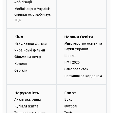
мобілізації
Мобілізація в Україні:
скільки осіб мобілізує
ТЦК
Кіно
Новини Освіти
Найцікавіші фільми
Міністерство освіти та
науки України
Українські фільми
Школа
Фільми на вечір
НМТ 2026
Комедії
Саморозвиток
Серіали
Навчання за кордоном
Нерухомість
Спорт
Аналітика ринку
Бокс
Купівля житла
Футбол
Тренди і натхнення
Теніс