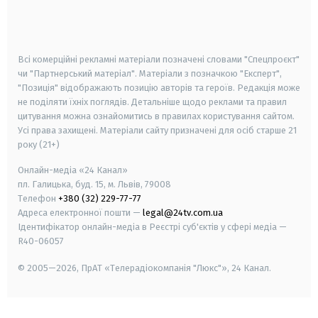
smart tv
samsung smart tv
Всі комерційні рекламні матеріали позначені словами "Спецпроєкт"
чи "Партнерський матеріал". Матеріали з позначкою "Експерт",
"Позиція" відображають позицію авторів та героїв. Редакція може
не поділяти їхніх поглядів. Детальніше щодо реклами та правил
цитування можна ознайомитись в правилах користування сайтом.
Усі права захищені.
Матеріали сайту призначені для осіб старше
21
року (21+)
Онлайн-медіа «24 Канал»
пл. Галицька, буд. 15, м. Львів, 79008
Телефон
+380 (32) 229-77-77
Адреса електронної пошти —
legal@24tv.com.ua
Ідентифікатор онлайн-медіа в Реєстрі суб'єктів у сфері медіа —
R40-06057
© 2005—2026,
ПрАТ «Телерадіокомпанія "Люкс"», 24 Канал.