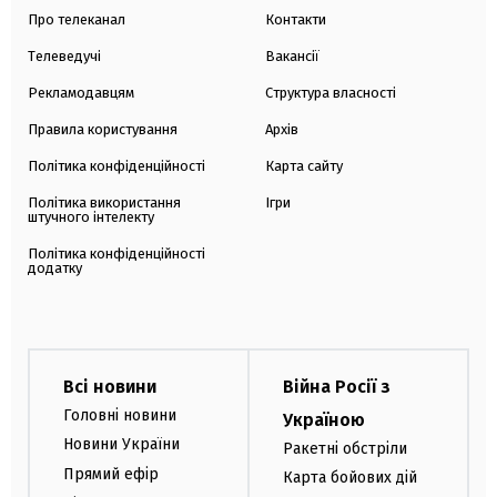
Про телеканал
Контакти
Телеведучі
Вакансії
Рекламодавцям
Структура власності
Правила користування
Архів
Політика конфіденційності
Карта сайту
Політика використання
Ігри
штучного інтелекту
Політика конфіденційності
додатку
Всі новини
Війна Росії з
Головні новини
Україною
Новини України
Ракетні обстріли
Прямий ефір
Карта бойових дій