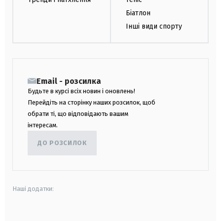
Біатлон
Інші види спорту
Email - розсилка
Будьте в курсі всіх новин і оновлень!
Перейдіть на сторінку наших розсилок, щоб
обрати ті, що відповідають вашим
інтересам.
ДО РОЗСИЛОК
Наші додатки:
android
apple