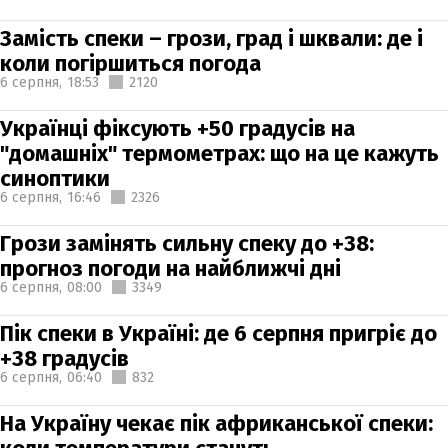
Замість спеки – грози, град і шквали: де і
коли погіршиться погода
6 серпня,
18:53
2120
Українці фіксують +50 градусів на
"домашніх" термометрах: що на це кажуть
синоптики
6 серпня,
16:46
2326
Грози замінять сильну спеку до +38:
прогноз погоди на найближчі дні
6 серпня,
08:00
3349
Пік спеки в Україні: де 6 серпня пригріє до
+38 градусів
6 серпня,
06:40
832
На Україну чекає пік африканської спеки: