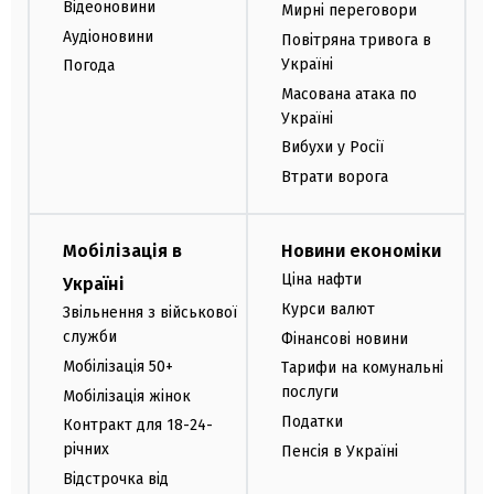
Відеоновини
Мирні переговори
Аудіоновини
Повітряна тривога в
Україні
Погода
Масована атака по
Україні
Вибухи у Росії
Втрати ворога
Мобілізація в
Новини економіки
Ціна нафти
Україні
Курси валют
Звільнення з військової
служби
Фінансові новини
Мобілізація 50+
Тарифи на комунальні
послуги
Мобілізація жінок
Податки
Контракт для 18-24-
річних
Пенсія в Україні
Відстрочка від