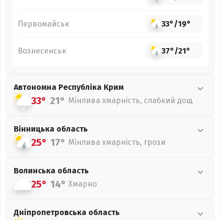
Первомайськ
33°
/
19°
Вознесенськ
37°
/
21°
Автономна Республіка Крим
33°
21°
Мінлива хмарність, слабкий дощ
Вінницька
область
25°
17°
Мінлива хмарність, грози
Волинська
область
25°
14°
Хмарно
Дніпропетровська
область