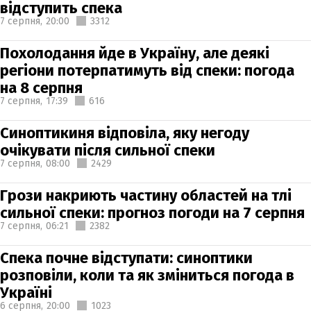
відступить спека
7 серпня,
20:00
3312
Похолодання йде в Україну, але деякі
регіони потерпатимуть від спеки: погода
на 8 серпня
7 серпня,
17:39
616
Синоптикиня відповіла, яку негоду
очікувати після сильної спеки
7 серпня,
08:00
2429
Грози накриють частину областей на тлі
сильної спеки: прогноз погоди на 7 серпня
7 серпня,
06:21
2382
Спека почне відступати: синоптики
розповіли, коли та як зміниться погода в
Україні
6 серпня,
20:00
1023