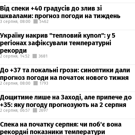
Від спеки +40 градусів до злив зі
шквалами: прогноз погоди на тиждень
3 серпня,
08:00
5462
Україну накрив "тепловий купол": у 5
регіонах зафіксували температурні
рекорди
2 серпня,
14:52
3681
До +37 та локальні грози: синоптики дали
прогноз погоди на початок нового тижня
2 серпня,
08:00
1793
Дощитиме лише на Заході, але припече до
+35: яку погоду прогнозують на 2 серпня
2 серпня,
06:57
2697
Спека на початку серпня: чи поб'є вона
рекордні показники температури