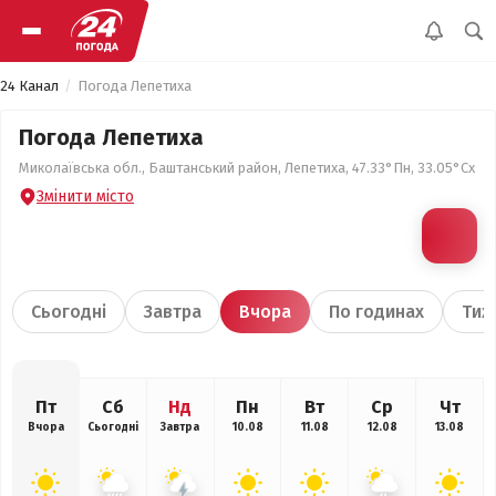
24 Канал
Погода Лепетиха
Погода Лепетиха
Миколаївська обл., Баштанський район, Лепетиха, 47.33°Пн, 33.05°Сх
Змінити місто
Сьогодні
Завтра
Вчора
По годинах
Тиж
Пт
Сб
Нд
Пн
Вт
Ср
Чт
Вчора
Сьогодні
Завтра
10.08
11.08
12.08
13.08