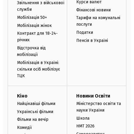
Курси валют
Звільнення з військової
служби
Фінансові новини
Мобілізація 50+
Тарифи на комунальні
послуги
Мобілізація жінок
Податки
Контракт для 18-24-
річних
Пенсія в Україні
Відстрочка від
мобілізації
Мобілізація в Україні:
скільки осіб мобілізує
ТЦК
Кіно
Новини Освіти
Найцікавіші фільми
Міністерство освіти та
науки України
Українські фільми
Школа
Фільми на вечір
НМТ 2026
Комедії