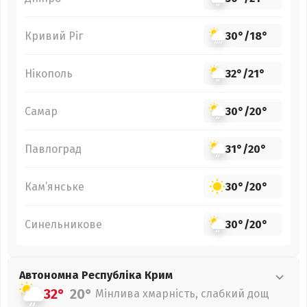
Кривий Ріг
30°
/
18°
Нікополь
32°
/
21°
Самар
30°
/
20°
Павлоград
31°
/
20°
Кам’янське
30°
/
20°
Синельникове
30°
/
20°
Автономна Республіка Крим
32°
20°
Мінлива хмарність, слабкий дощ