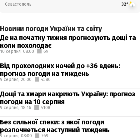
Севастополь
32°
Новини погоди України та світу
Де на початку тижня прогнозують дощі та
коли похолодає
10 серпня,
08:00
69
Від прохолодних ночей до +36 вдень:
прогноз погоди на тиждень
9 серпня,
20:00
4580
Дощі та хмари накриють Україну: прогноз
погоди на 10 серпня
9 серпня,
18:16
4108
Без сильної спеки: з якої погоди
розпочнеться наступний тиждень
9 серпня,
08:00
769