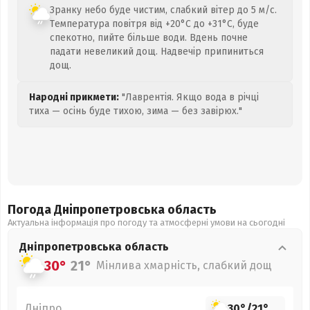
Зранку небо буде чистим, слабкий вітер до 5 м/с.
Температура повітря від +20°C до +31°C, буде
спекотно, пийте більше води. Вдень почне
падати невеликий дощ. Надвечір припиниться
дощ.
Народні прикмети:
"Лаврентія. Якщо вода в річці
тиха — осінь буде тихою, зима — без завірюх."
Погода Дніпропетровська
область
Актуальна інформація про погоду та атмосферні умови на сьогодні
Дніпропетровська
область
30°
21°
Мінлива хмарність, слабкий дощ
Дніпро
30°
/
21°