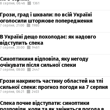
8 серпня,
06:46
1361
Грози, град і шквали: по всій Україні
оголосили штормове попередження
7 серпня,
21:00
1980
В Україні дещо похолодає: як надовго
відступить спека
7 серпня,
20:00
9461
Синоптикиня відповіла, яку негоду
очікувати після сильної спеки
7 серпня,
08:00
2447
Грози накриють частину областей на тлі
сильної спеки: прогноз погоди на 7 серпня
7 серпня,
06:21
2403
Спека почне відступати: синоптики
розповіли, коли та як зміниться погода в