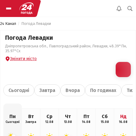
24 Канал
Погода Левадки
Погода Левадки
Дніпропетровська обл., Павлоградський район, Левадки, 48.39°Пн,
35.97°Сх
Змінити місто
Сьогодні
Завтра
Вчора
По годинах
Тиж
Пн
Вт
Ср
Чт
Пт
Сб
Нд
Сьогодні
Завтра
12.08
13.08
14.08
15.08
16.08