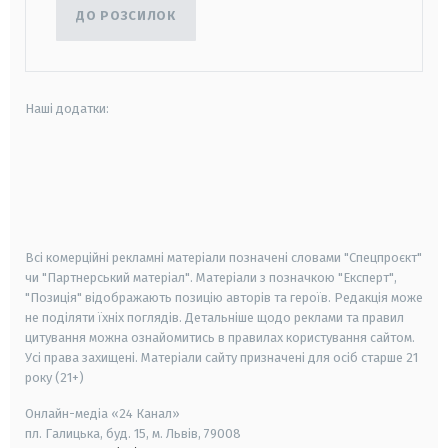
ДО РОЗСИЛОК
Наші додатки:
android
apple
smart tv
samsung smart tv
Всі комерційні рекламні матеріали позначені словами "Спецпроєкт"
чи "Партнерський матеріал". Матеріали з позначкою "Експерт",
"Позиція" відображають позицію авторів та героїв. Редакція може
не поділяти їхніх поглядів. Детальніше щодо реклами та правил
цитування можна ознайомитись в правилах користування сайтом.
Усі права захищені.
Матеріали сайту призначені для осіб старше
21
року (21+)
Онлайн-медіа «24 Канал»
пл. Галицька, буд. 15, м. Львів, 79008