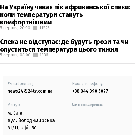
На Україну чекає пік африканської спеки:
коли температури стануть
комфортнішими
5 серпня,
20:00
11523
Спека не відступає: де будуть грози та чи
опуститься температура цього тижня
5 серпня,
08:00
1336
E-mail редакції
Номер телефону:
news24@24tv.com.ua
+38 044 390 5077
Ми тут:
Ми в соцмережах:
м.Київ
,
вул. Володимирська
офіс
61/11,
50