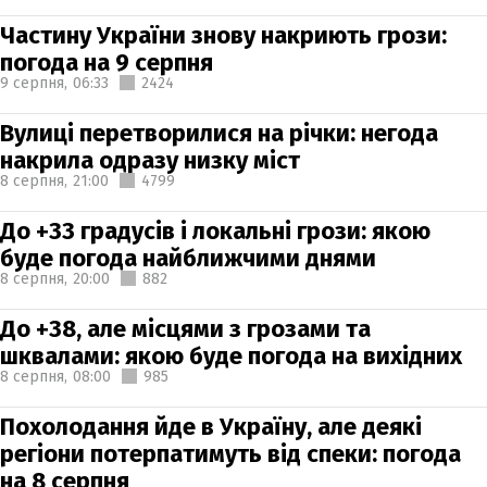
Частину України знову накриють грози:
погода на 9 серпня
9 серпня,
06:33
2424
Вулиці перетворилися на річки: негода
накрила одразу низку міст
8 серпня,
21:00
4799
До +33 градусів і локальні грози: якою
буде погода найближчими днями
8 серпня,
20:00
882
До +38, але місцями з грозами та
шквалами: якою буде погода на вихідних
8 серпня,
08:00
985
Похолодання йде в Україну, але деякі
регіони потерпатимуть від спеки: погода
на 8 серпня