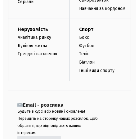
Саморозвиток
Серіали
Навчання за кордоном
Нерухомість
Спорт
Аналітика ринку
Бокс
Купівля житла
Футбол
Тренди і натхнення
Теніс
Біатлон
Інші види спорту
Email - розсилка
Будьте в курсі всіх новин і оновлень!
Перейдіть на сторінку наших розсилок, щоб
обрати ті, що відповідають вашим
інтересам.