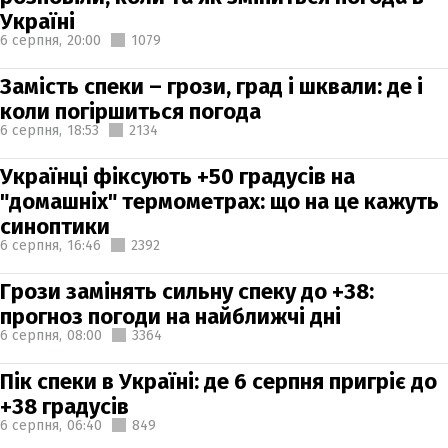
Україні
6 серпня,
20:00
1079
Замість спеки – грози, град і шквали: де і
коли погіршиться погода
6 серпня,
18:53
2134
Українці фіксують +50 градусів на
"домашніх" термометрах: що на це кажуть
синоптики
6 серпня,
16:46
2392
Грози замінять сильну спеку до +38:
прогноз погоди на найближчі дні
6 серпня,
08:00
3364
Пік спеки в Україні: де 6 серпня пригріє до
+38 градусів
6 серпня,
06:40
849