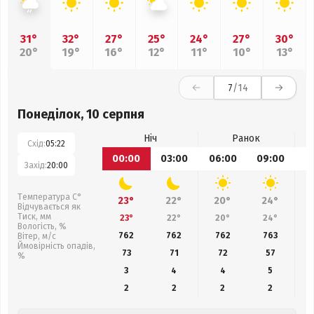
31°
32°
27°
25°
24°
27°
30°
20°
19°
16°
12°
11°
10°
13°
7
/14
Понеділок, 10 серпня
Ніч
Ранок
Схід:
05:22
00:00
03:00
06:00
09:00
1
Захід:
20:00
Температура С°
23°
22°
20°
24°
Відчувається як
Тиск, мм
23°
22°
20°
24°
Вологість, %
762
762
762
763
Вітер, м/с
Ймовірність опадів,
73
71
72
57
%
3
4
4
5
2
2
2
2