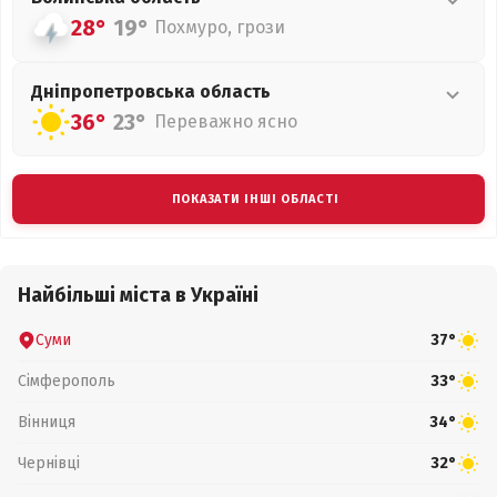
28°
19°
Похмуро, грози
Дніпропетровська
область
36°
23°
Переважно ясно
ПОКАЗАТИ ІНШІ ОБЛАСТІ
Найбільші міста в Україні
Суми
37°
Сімферополь
33°
Вінниця
34°
Чернівці
32°