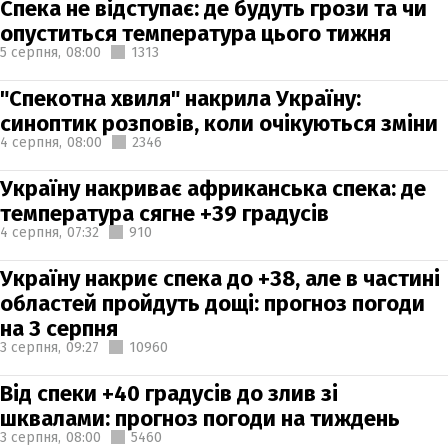
Спека не відступає: де будуть грози та чи
опуститься температура цього тижня
5 серпня,
08:00
1313
"Спекотна хвиля" накрила Україну:
синоптик розповів, коли очікуються зміни
4 серпня,
08:00
2346
Україну накриває африканська спека: де
температура сягне +39 градусів
4 серпня,
07:32
910
Україну накриє спека до +38, але в частині
областей пройдуть дощі: прогноз погоди
на 3 серпня
3 серпня,
09:27
10960
Від спеки +40 градусів до злив зі
шквалами: прогноз погоди на тиждень
3 серпня,
08:00
5460