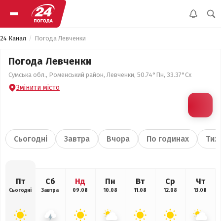
24 Канал
Погода Левченки
Погода Левченки
Сумська обл., Роменський район, Левченки, 50.74°Пн, 33.37°Сх
Змінити місто
Сьогодні
Завтра
Вчора
По годинах
Тиж
Пт
Сб
Нд
Пн
Вт
Ср
Чт
Сьогодні
Завтра
09.08
10.08
11.08
12.08
13.08