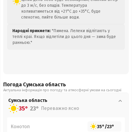
до 3 м/с, без опадів. Температура
коливатиметься від +21°C до +35°C, буде
спекотно, пийте більше води.
Народні прикмети:
"Пимена. Лелеки відлітають у
теплі краї. Якщо відлетіли до цього дня — зима буде
ранньою."
Погода Сумська
область
Актуальна інформація про погоду та атмосферні умови на сьогодні
Сумська
область
35°
23°
Переважно ясно
Конотоп
35°
/
23°