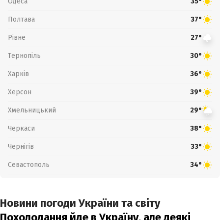
Одеса
35°
Полтава
37°
Рівне
27°
Тернопіль
30°
Харків
36°
Херсон
39°
Хмельницький
29°
Черкаси
38°
Чернігів
33°
Севастополь
34°
Новини погоди України та світу
Похолодання йде в Україну, але деякі