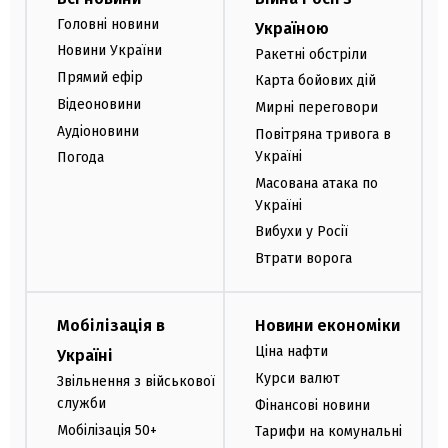
Головні новини
Україною
Новини України
Ракетні обстріли
Прямий ефір
Карта бойових дій
Відеоновини
Мирні переговори
Аудіоновини
Повітряна тривога в
Україні
Погода
Масована атака по
Україні
Вибухи у Росії
Втрати ворога
Мобілізація в
Новини економіки
Ціна нафти
Україні
Курси валют
Звільнення з військової
служби
Фінансові новини
Мобілізація 50+
Тарифи на комунальні