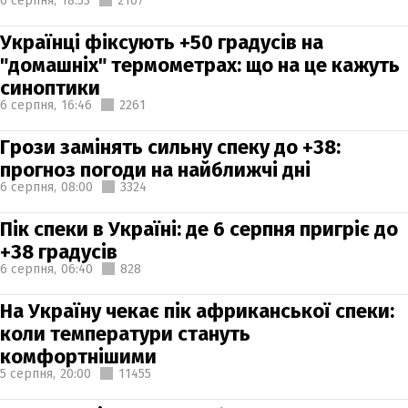
6 серпня,
18:53
2107
Українці фіксують +50 градусів на
"домашніх" термометрах: що на це кажуть
синоптики
6 серпня,
16:46
2261
Грози замінять сильну спеку до +38:
прогноз погоди на найближчі дні
6 серпня,
08:00
3324
Пік спеки в Україні: де 6 серпня пригріє до
+38 градусів
6 серпня,
06:40
828
На Україну чекає пік африканської спеки:
коли температури стануть
комфортнішими
5 серпня,
20:00
11455