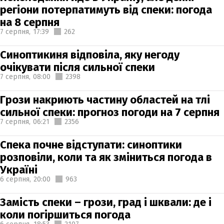
регіони потерпатимуть від спеки: погода
на 8 серпня
7 серпня,
17:39
262
Синоптикиня відповіла, яку негоду
очікувати після сильної спеки
7 серпня,
08:00
2398
Грози накриють частину областей на тлі
сильної спеки: прогноз погоди на 7 серпня
7 серпня,
06:21
2356
Спека почне відступати: синоптики
розповіли, коли та як зміниться погода в
Україні
6 серпня,
20:00
963
Замість спеки – грози, град і шквали: де і
коли погіршиться погода