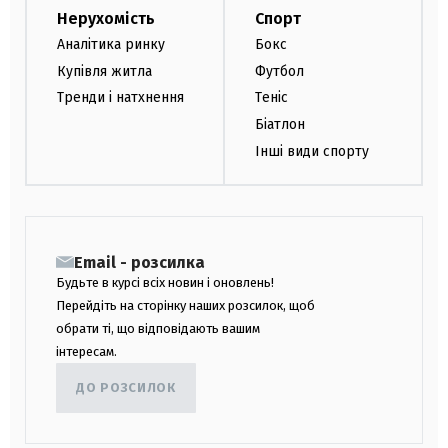
Нерухомість
Спорт
Аналітика ринку
Бокс
Купівля житла
Футбол
Тренди і натхнення
Теніс
Біатлон
Інші види спорту
Email - розсилка
Будьте в курсі всіх новин і оновлень!
Перейдіть на сторінку наших розсилок, щоб
обрати ті, що відповідають вашим
інтересам.
ДО РОЗСИЛОК