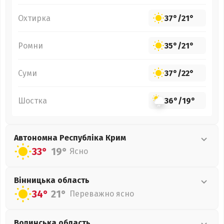
Охтирка
37°
/
21°
Ромни
35°
/
21°
Суми
37°
/
22°
Шостка
36°
/
19°
Автономна Республіка Крим
33°
19°
Ясно
Вінницька
область
34°
21°
Переважно ясно
Волинська
область