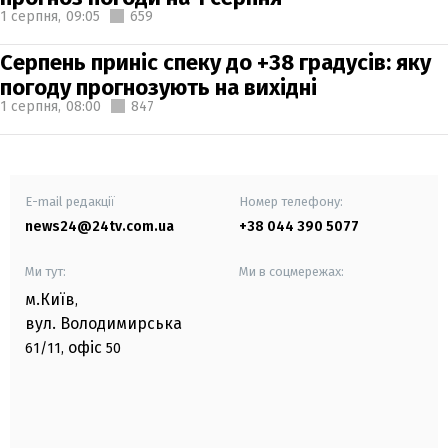
1 серпня,
09:05
659
Серпень приніс спеку до +38 градусів: яку
погоду прогнозують на вихідні
1 серпня,
08:00
847
E-mail редакції
Номер телефону:
news24@24tv.com.ua
+38 044 390 5077
Ми тут:
Ми в соцмережах:
м.Київ
,
вул. Володимирська
офіс
61/11,
50