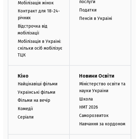
послуги
Мобілізація жінок
Податки
Контракт для 18-24-
річних
Пенсія в Україні
Відстрочка від
мобілізації
Мобілізація в Україні:
скільки осіб мобілізує
ТЦК
Кіно
Новини Освіти
Найцікавіші фільми
Міністерство освіти та
науки України
Українські фільми
Школа
Фільми на вечір
НМТ 2026
Комедії
Саморозвиток
Серіали
Навчання за кордоном