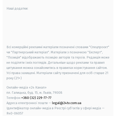
Наші додатки:
android
apple
smart tv
samsung smart tv
Всі комерційні рекламні матеріали позначені словами "Спецпроєкт"
чи "Партнерський матеріал". Матеріали з позначкою "Експерт",
"Позиція" відображають позицію авторів та героїв. Редакція може
не поділяти їхніх поглядів. Детальніше щодо реклами та правил
цитування можна ознайомитись в правилах користування сайтом.
Усі права захищені.
Матеріали сайту призначені для осіб старше
21
року (21+)
Онлайн-медіа «24 Канал»
пл. Галицька, буд. 15, м. Львів, 79008
Телефон
+380 (32) 229-77-77
Адреса електронної пошти —
legal@24tv.com.ua
Ідентифікатор онлайн-медіа в Реєстрі суб'єктів у сфері медіа —
R40-06057