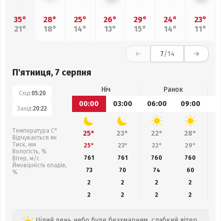
35°
28°
25°
26°
29°
24°
23°
21°
18°
14°
13°
15°
14°
11°
7
/14
П'ятниця, 7 серпня
Ніч
Ранок
Схід:
05:20
00:00
03:00
06:00
09:00
1
Захід:
20:22
Температура С°
25°
23°
22°
28°
Відчувається як
Тиск, мм
25°
23°
22°
29°
Вологість, %
761
761
760
760
Вітер, м/с
Ймовірність опадів,
73
70
74
60
%
2
2
2
2
2
2
2
2
Цілий день небо буде безхмарним, слабкий вітер