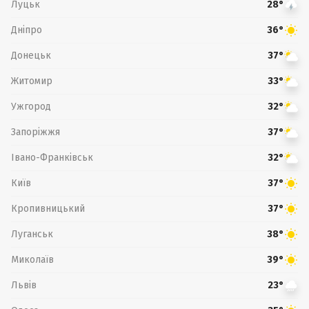
Луцьк
28°
Дніпро
36°
Донецьк
37°
Житомир
33°
Ужгород
32°
Запоріжжя
37°
Івано-Франківськ
32°
Київ
37°
Кропивницький
37°
Луганськ
38°
Миколаїв
39°
Львів
23°