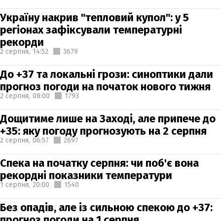
Україну накрив "тепловий купол": у 5
регіонах зафіксували температурні
рекорди
2 серпня,
14:52
3679
До +37 та локальні грози: синоптики дали
прогноз погоди на початок нового тижня
2 серпня,
08:00
1793
Дощитиме лише на Заході, але припече до
+35: яку погоду прогнозують на 2 серпня
2 серпня,
06:57
2697
Спека на початку серпня: чи поб'є вона
рекордні показники температури
1 серпня,
20:00
1540
Без опадів, але із сильною спекою до +37:
прогноз погоди на 1 серпня