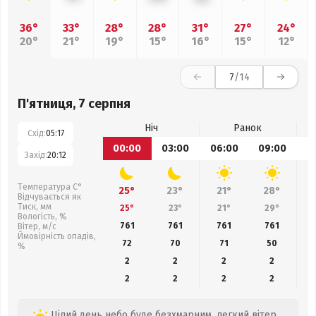
36°
33°
28°
28°
31°
27°
24°
20°
21°
19°
15°
16°
15°
12°
7
/14
П'ятниця, 7 серпня
Ніч
Ранок
Схід:
05:17
00:00
03:00
06:00
09:00
1
Захід:
20:12
Температура С°
25°
23°
21°
28°
Відчувається як
Тиск, мм
25°
23°
21°
29°
Вологість, %
761
761
761
761
Вітер, м/с
Ймовірність опадів,
72
70
71
50
%
2
2
2
2
2
2
2
2
Цілий день небо буде безхмарним, легкий вітер