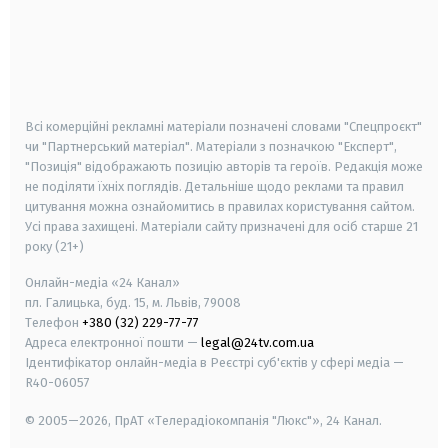
android
apple
smart tv
samsung smart tv
Всі комерційні рекламні матеріали позначені словами "Спецпроєкт"
чи "Партнерський матеріал". Матеріали з позначкою "Експерт",
"Позиція" відображають позицію авторів та героїв. Редакція може
не поділяти їхніх поглядів. Детальніше щодо реклами та правил
цитування можна ознайомитись в правилах користування сайтом.
Усі права захищені.
Матеріали сайту призначені для осіб старше
21
року (21+)
Онлайн-медіа «24 Канал»
пл. Галицька, буд. 15, м. Львів, 79008
Телефон
+380 (32) 229-77-77
Адреса електронної пошти —
legal@24tv.com.ua
Ідентифікатор онлайн-медіа в Реєстрі суб'єктів у сфері медіа —
R40-06057
© 2005—2026,
ПрАТ «Телерадіокомпанія "Люкс"», 24 Канал.