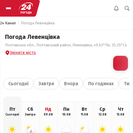
24 Канал
Погода Левенцівка
Погода Левенцівка
Полтавська обл., Полтавський район, Левенцівка, 49.62°Пн, 35.25°Сх
Змінити місто
Сьогодні
Завтра
Вчора
По годинах
Тиж
Пт
Сб
Нд
Пн
Вт
Ср
Чт
Сьогодні
Завтра
09.08
10.08
11.08
12.08
13.08