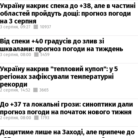
Україну накриє спека до +38, але в частині
областей пройдуть дощі: прогноз погоди
на 3 серпня
3 серпня,
09:27
10937
Від спеки +40 градусів до злив зі
шквалами: прогноз погоди на тиждень
3 серпня,
08:00
5459
Україну накрив "тепловий купол": у 5
регіонах зафіксували температурні
рекорди
2 серпня,
14:52
3665
До +37 та локальні грози: синоптики дали
прогноз погоди на початок нового тижня
2 серпня,
08:00
1793
Дощитиме лише на Заході, але припече до