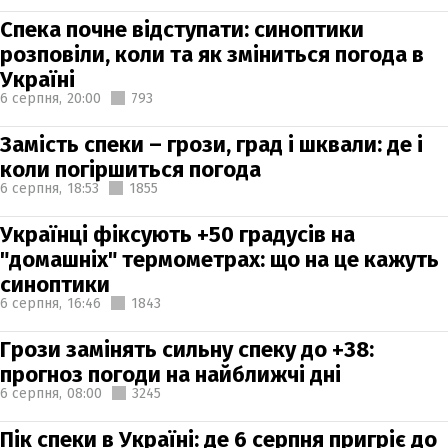
Спека почне відступати: синоптики
розповіли, коли та як зміниться погода в
Україні
6 серпня,
20:00
793
Замість спеки – грози, град і шквали: де і
коли погіршиться погода
6 серпня,
18:53
1855
Українці фіксують +50 градусів на
"домашніх" термометрах: що на це кажуть
синоптики
6 серпня,
16:46
1843
Грози замінять сильну спеку до +38:
прогноз погоди на найближчі дні
6 серпня,
08:00
3245
Пік спеки в Україні: де 6 серпня пригріє до