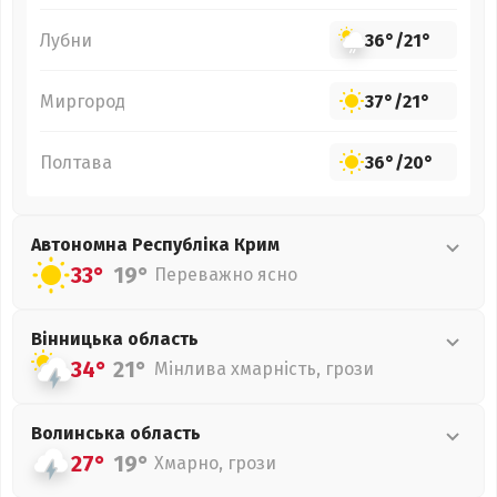
Лубни
36°
/
21°
Миргород
37°
/
21°
Полтава
36°
/
20°
Автономна Республіка Крим
33°
19°
Переважно ясно
Вінницька
область
34°
21°
Мінлива хмарність, грози
Волинська
область
27°
19°
Хмарно, грози