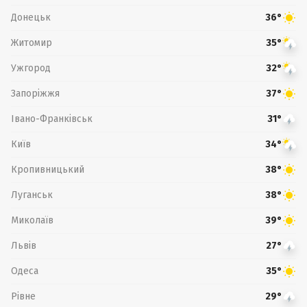
Донецьк
36°
Житомир
35°
Ужгород
32°
Запоріжжя
37°
Івано-Франківськ
31°
Київ
34°
Кропивницький
38°
Луганськ
38°
Миколаїв
39°
Львів
27°
Одеса
35°
Рівне
29°