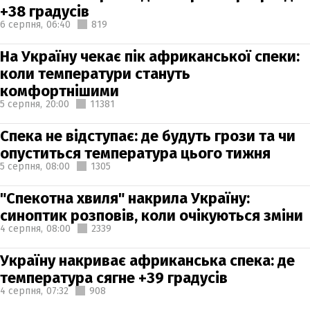
+38 градусів
6 серпня,
06:40
819
На Україну чекає пік африканської спеки:
коли температури стануть
комфортнішими
5 серпня,
20:00
11381
Спека не відступає: де будуть грози та чи
опуститься температура цього тижня
5 серпня,
08:00
1305
"Спекотна хвиля" накрила Україну:
синоптик розповів, коли очікуються зміни
4 серпня,
08:00
2339
Україну накриває африканська спека: де
температура сягне +39 градусів
4 серпня,
07:32
908