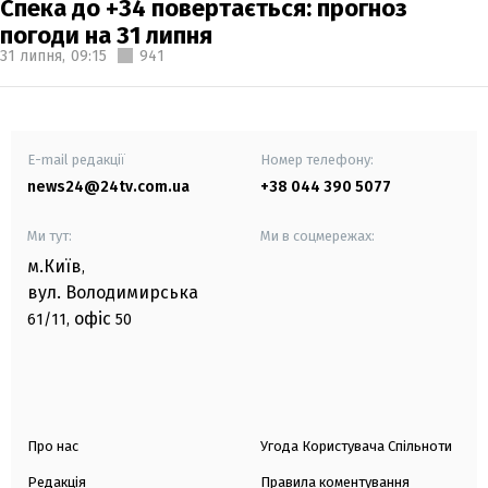
Спека до +34 повертається: прогноз
погоди на 31 липня
31 липня,
09:15
941
E-mail редакції
Номер телефону:
news24@24tv.com.ua
+38 044 390 5077
Ми тут:
Ми в соцмережах:
м.Київ
,
вул. Володимирська
офіс
61/11,
50
Про нас
Угода Користувача Спільноти
Редакція
Правила коментування