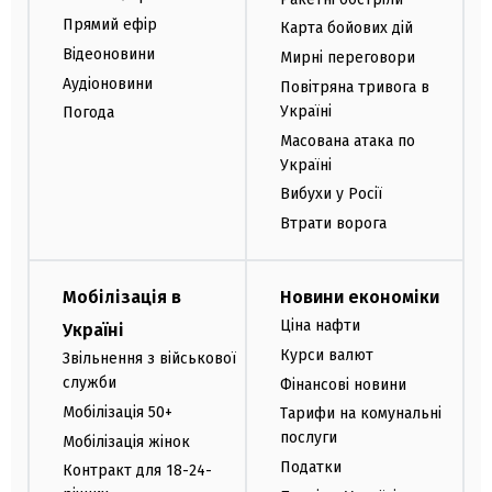
Прямий ефір
Карта бойових дій
Відеоновини
Мирні переговори
Аудіоновини
Повітряна тривога в
Україні
Погода
Масована атака по
Україні
Вибухи у Росії
Втрати ворога
Мобілізація в
Новини економіки
Ціна нафти
Україні
Курси валют
Звільнення з військової
служби
Фінансові новини
Мобілізація 50+
Тарифи на комунальні
послуги
Мобілізація жінок
Податки
Контракт для 18-24-