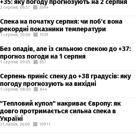
+35: яку погоду прогнозують на 2 серпня
2 серпня,
06:57
2694
Спека на початку серпня: чи поб'є вона
рекордні показники температури
1 серпня,
20:00
1539
Без опадів, але із сильною спекою до +37:
прогноз погоди на 1 серпня
1 серпня,
09:05
657
Серпень приніс спеку до +38 градусів: яку
погоду прогнозують на вихідні
1 серпня,
08:00
844
"Тепловий купол" накриває Європу: як
довго протримається сильна спека в
Україні
31 липня,
20:00
10911