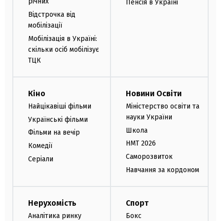
річних
Пенсія в Україні
Відстрочка від
мобілізації
Мобілізація в Україні:
скільки осіб мобілізує
ТЦК
Кіно
Новини Освіти
Найцікавіші фільми
Міністерство освіти та
науки України
Українські фільми
Школа
Фільми на вечір
НМТ 2026
Комедії
Саморозвиток
Серіали
Навчання за кордоном
Нерухомість
Спорт
Аналітика ринку
Бокс