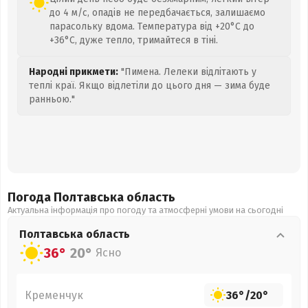
до 4 м/с, опадів не передбачається, залишаємо
парасольку вдома. Температура від +20°C до
+36°C, дуже тепло, тримайтеся в тіні.
Народні прикмети:
"Пимена. Лелеки відлітають у
теплі краї. Якщо відлетіли до цього дня — зима буде
ранньою."
Погода Полтавська
область
Актуальна інформація про погоду та атмосферні умови на сьогодні
Полтавська
область
36°
20°
Ясно
Кременчук
36°
/
20°