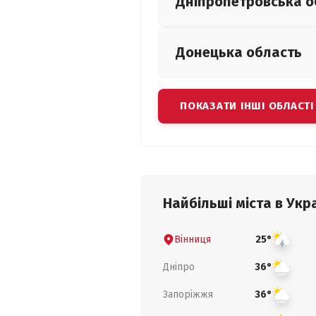
Дніпропетровська
о
Донецька
область
ПОКАЗАТИ ІНШІ ОБЛАСТІ
Найбільші міста в Укра
Вінниця
25°
Дніпро
36°
Запоріжжя
36°