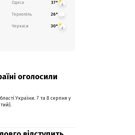
Одеса
37°
Тернопіль
26°
Черкаси
30°
країні оголосили
ласті України. 7 та 8 серпня у
тий).
адовго відступить