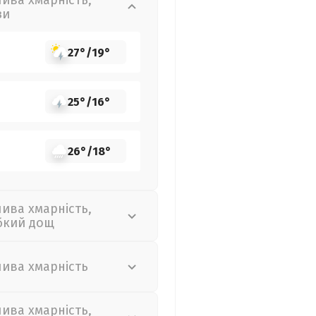
лива хмарність,
зи
27°
/
19°
25°
/
16°
26°
/
18°
лива хмарність,
бкий дощ
лива хмарність
лива хмарність,