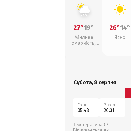
27°
19°
26°
14°
Мінлива
Ясно
хмарність,
зливи
Субота, 8 серпня
Схід:
Захід:
05:48
20:31
Температура С°
Відчувається як