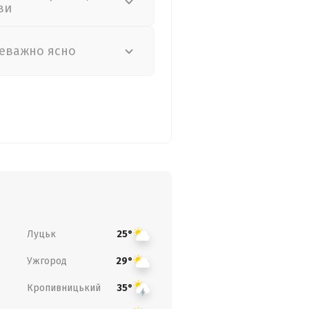
ви
еважно ясно
Луцьк
25°
Ужгород
29°
Кропивницький
35°