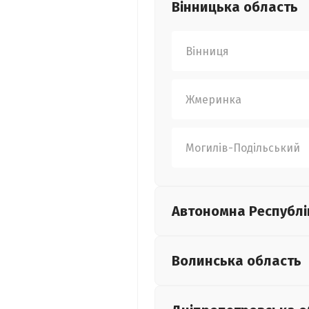
Вінницька
область
Вінниця
Жмеринка
Могилів-Подільський
Автономна Республі
Волинська
область