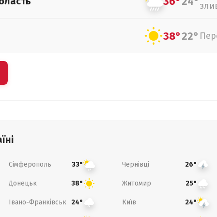
36°
24°
бласть
зли
38°
22°
Пер
їні
Сімферополь
Чернівці
33°
26°
Донецьк
Житомир
38°
25°
Івано-Франківськ
Київ
24°
24°