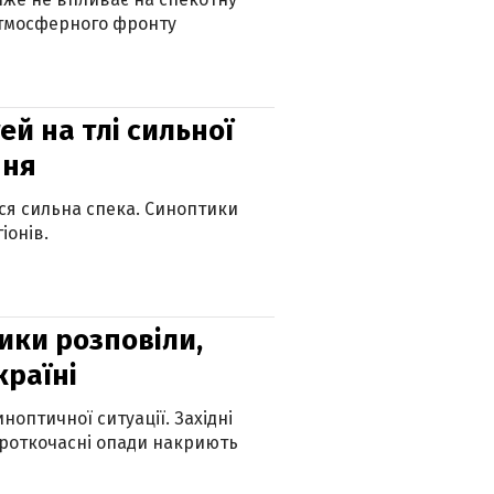
атмосферного фронту
й на тлі сильної
пня
ься сильна спека. Синоптики
іонів.
ики розповіли,
країні
оптичної ситуації. Західні
ороткочасні опади накриють