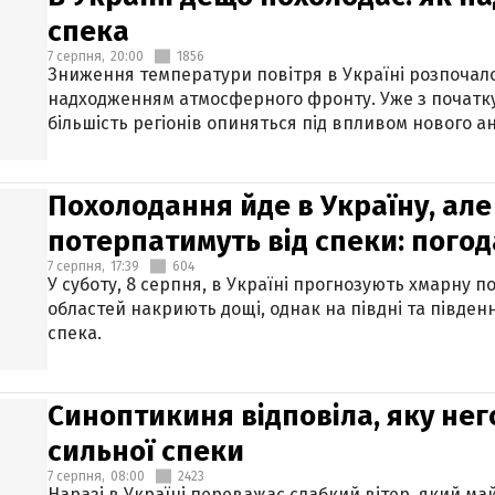
спека
7 серпня,
20:00
1856
Зниження температури повітря в Україні розпочалос
надходженням атмосферного фронту. Уже з початку
більшість регіонів опиняться під впливом нового а
Похолодання йде в Україну, але
потерпатимуть від спеки: погод
7 серпня,
17:39
604
У суботу, 8 серпня, в Україні прогнозують хмарну п
областей накриють дощі, однак на півдні та півден
спека.
Синоптикиня відповіла, яку нег
сильної спеки
7 серпня,
08:00
2423
Наразі в Україні переважає слабкий вітер, який м