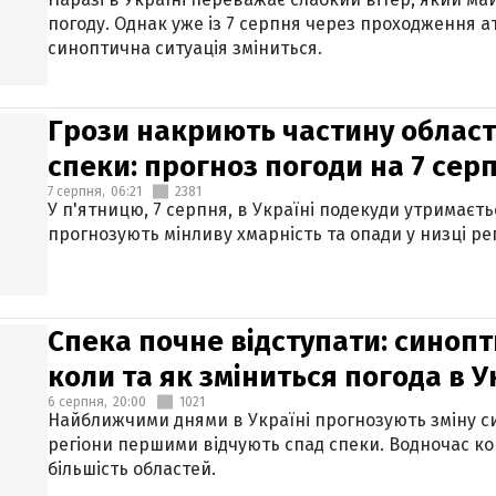
погоду. Однак уже із 7 серпня через проходження 
синоптична ситуація зміниться.
Грози накриють частину областе
спеки: прогноз погоди на 7 сер
7 серпня,
06:21
2381
У п'ятницю, 7 серпня, в Україні подекуди утримаєт
прогнозують мінливу хмарність та опади у низці рег
Спека почне відступати: синопт
коли та як зміниться погода в У
6 серпня,
20:00
1021
Найближчими днями в Україні прогнозують зміну син
регіони першими відчують спад спеки. Водночас к
більшість областей.