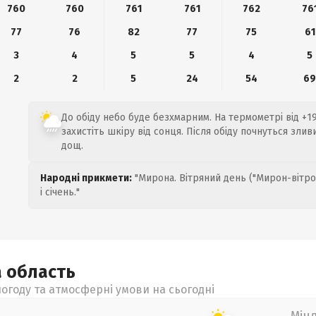
760
760
761
761
762
76
77
76
82
77
75
61
3
4
5
5
4
5
2
2
5
24
54
6
До обіду небо буде безхмарним. На термометрі від +19
захистіть шкіру від сонця. Після обіду почнуться зли
дощ.
Народні прикмети:
"Мирона. Вітряний день ("Мирон-вітро
і січень."
а
область
огоду та атмосферні умови на сьогодні