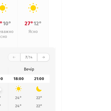
°
10°
27°
12°
еважно
Ясно
ясно
7
/14
Вечір
00
18:00
21:00
°
24°
22°
°
24°
22°