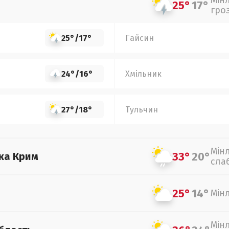
Мін
25°
17°
гро
25°
/
17°
Гайсин
24°
/
16°
Хмільник
27°
/
18°
Тульчин
Мін
33°
20°
ка Крим
сла
25°
14°
Мін
Мін