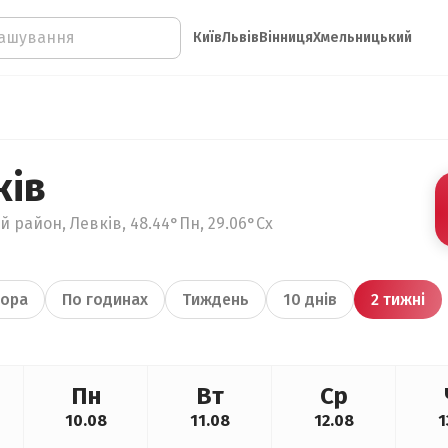
Київ
Львів
Вінниця
Хмельницький
ків
й район, Левків, 48.44°Пн, 29.06°Сх
ора
По годинах
Тиждень
10 днів
2 тижні
Пн
Вт
Ср
10.08
11.08
12.08
1