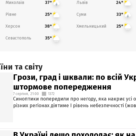
Миколаїв
Львів
37°
24°
Рівне
Суми
25°
33°
Херсон
Хмельницький
38°
25°
Севастополь
35°
ни та світу
Грози, град і шквали: по всій У
штормове попередження
7 серпня,
21:00
1372
Синоптики попередили про негоду, яка накриє усі об
різних регіонах діятиме І рівень небезпечності (жов
В Україні дещо похолодає: як н