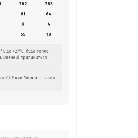
1
762
763
61
64
6
4
9
55
18
°C до +27°C, буде тепло,
ви. Ввечері припиниться
гон"). Який Мирон — такий