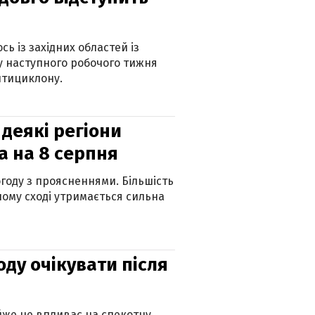
ь із західних областей із
 наступного робочого тижня
нтициклону.
 деякі регіони
а на 8 серпня
огоду з проясненнями. Більшість
ному сході утримається сильна
оду очікувати після
айже не впливає на спекотну