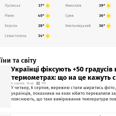
Луганськ
Миколаїв
37°
39°
Рівне
Суми
40°
36°
Херсон
Хмельницький
38°
36°
Севастополь
34°
ни та світу
Українці фіксують +50 градусів
термометрах: що на це кажуть 
6 серпня,
16:46
119
У четвер, 6 серпня, мережею стали ширитись фото
українців, показники на яких нібито перевалили за
пояснюють, що таке вимірювання температури пов