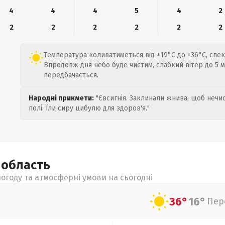
4
4
4
5
4
2
2
2
2
2
2
2
Температура коливатиметься від +19°C до +36°C, спек
Впродовж дня небо буде чистим, слабкий вітер до 5 м/
передбачається.
Народні прикмети:
"Євсигнія. Заклинали жнива, щоб нечис
полі. Їли сиру цибулю для здоров'я."
а
область
огоду та атмосферні умови на сьогодні
36°
16°
Пер