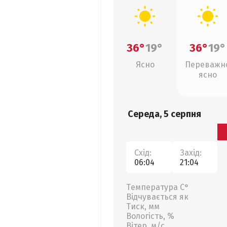
36°
19°
36°
19°
Ясно
Переважн
ясно
Середа, 5 серпня
Схід:
Захід:
06:04
21:04
Температура С°
Відчувається як
Тиск, мм
Вологість, %
Вітер, м/с