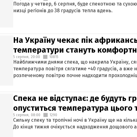
Погода у четвер, 6 серпня, буде спекотною та сухо
низці регіонів до 38 градусів тепла вдень.
На Україну чекає пік африкансь
температури стануть комфорт
5 серпня,
20:00
10815
Найближчими днями спека, що накрила Україну, сяг
температура повітря сягатиме +40 градусів, а вже 
розпеченому повітрю почне надходити прохолодніш
Спека не відступає: де будуть г
опуститься температура цього
5 серпня,
08:00
1290
Сильну спеку та тропічні ночі в Україну ще на кіль
До кінця тижня очікується надходження дощового 