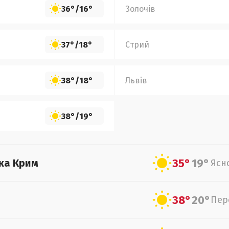
36°
/
16°
Золочів
37°
/
18°
Стрий
38°
/
18°
Львів
38°
/
19°
35°
19°
ка Крим
Ясн
38°
20°
Пер