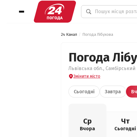
24 Канал
Погода Лібухова
Погода Ліб
Львівська обл., Самбірський 
Змінити місто
Сьогодні
Завтра
Вч
Ср
Чт
Вчора
Сьогодні