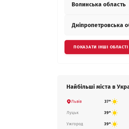
Волинська
область
Дніпропетровська
о
ПОКАЗАТИ ІНШІ ОБЛАСТІ
Найбільші міста в Укра
Львів
37°
Луцьк
39°
Ужгород
39°