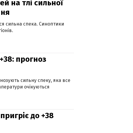
й на тлі сильної
пня
ься сильна спека. Синоптики
іонів.
+38: прогноз
гнозують сильну спеку, яка все
мператури очікуються
 пригріє до +38