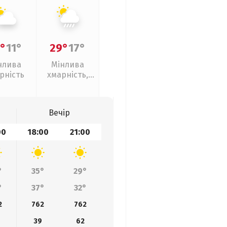
°
11°
29°
17°
нлива
Мінлива
рність
хмарність,
зливи
Вечір
00
18:00
21:00
°
35°
29°
°
37°
32°
2
762
762
39
62