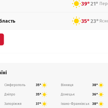
39°
21°
Пер
35°
23°
бласть
Ясн
їні
Сімферополь
Вінниця
35°
38°
Дніпро
Донецьк
35°
36°
Запоріжжя
Івано-Франківськ
37°
38°