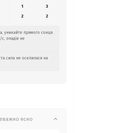
1
3
2
2
а, уникайте прямого сонця.
с, опадів не
та сила не оселилася на
еважно ясно