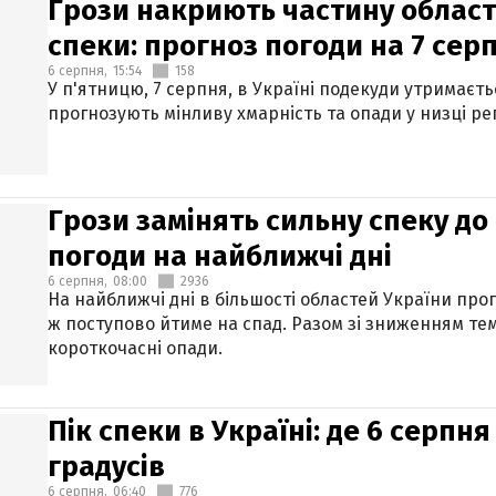
Грози накриють частину областе
спеки: прогноз погоди на 7 сер
6 серпня,
15:54
158
У п'ятницю, 7 серпня, в Україні подекуди утримаєт
прогнозують мінливу хмарність та опади у низці рег
Грози замінять сильну спеку до 
погоди на найближчі дні
6 серпня,
08:00
2936
На найближчі дні в більшості областей України про
ж поступово йтиме на спад. Разом зі зниженням те
короткочасні опади.
Пік спеки в Україні: де 6 серпня
градусів
6 серпня,
06:40
776