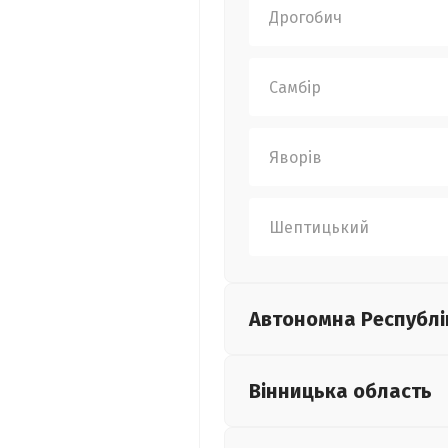
Дрогобич
Самбір
Яворів
Шептицький
Автономна Республі
Вінницька
область