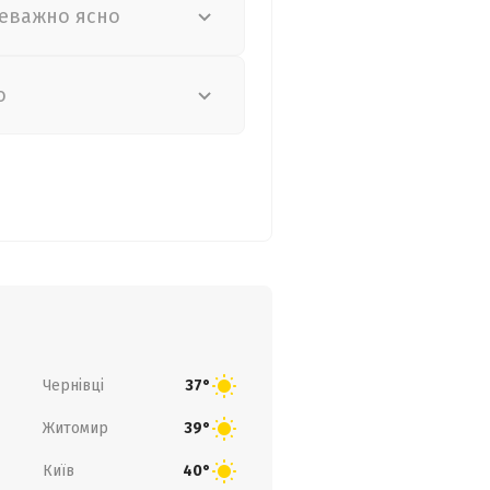
еважно ясно
о
Чернівці
37°
Житомир
39°
Київ
40°