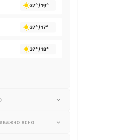
37°
/
19°
37°
/
17°
37°
/
18°
о
еважно ясно