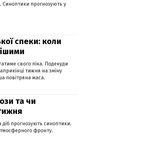
ю. Синоптики прогнозують у
кої спеки: коли
нішими
атиме свого піка. Подекуди
наприкінці тижня на зміну
а повітряна маса.
рози та чи
 тижня
ка діб прогнозують синоптики.
атмосферного фронту.