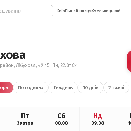
Київ
Львів
Вінниця
Хмельницький
ухова
район, Лібухова, 49.45°Пн, 22.8°Сх
ора
По годинах
Тиждень
10 днів
2 тижні
Пт
Сб
Нд
Завтра
08.08
09.08
1