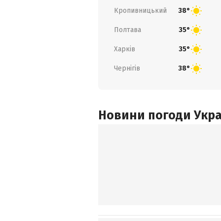
Кропивницький
38°
Полтава
35°
Харків
35°
Чернігів
38°
Новини погоди Украї