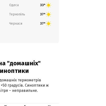
Одеса
33°
Тернопіль
37°
Черкаси
37°
 на "домашніх"
синоптики
 домашніх термометрів
 +50 градусів. Синоптики ж
ітря – неправильне.