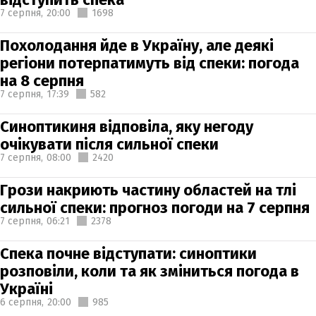
7 серпня,
20:00
1698
Похолодання йде в Україну, але деякі
регіони потерпатимуть від спеки: погода
на 8 серпня
7 серпня,
17:39
582
Синоптикиня відповіла, яку негоду
очікувати після сильної спеки
7 серпня,
08:00
2420
Грози накриють частину областей на тлі
сильної спеки: прогноз погоди на 7 серпня
7 серпня,
06:21
2378
Спека почне відступати: синоптики
розповіли, коли та як зміниться погода в
Україні
6 серпня,
20:00
985