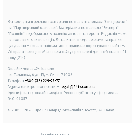
smart tv
samsung smart tv
Всі комерційні рекламні матеріали позначені словами "Спецпроєкт"
чи "Партнерський матеріал". Матеріали з позначкою "Експерт",
"Позиція" відображають позицію авторів та героїв. Редакція може
не поділяти їхніх поглядів. Детальніше щодо реклами та правил
цитування можна ознайомитись в правилах користування сайтом.
Усі права захищені.
Матеріали сайту призначені для осіб старше
21
року (21+)
Онлайн-медіа «24 Канал»
пл. Галицька, буд. 15, м. Львів, 79008
Телефон
+380 (32) 229-77-77
Адреса електронної пошти —
legal@24tv.com.ua
Ідентифікатор онлайн-медіа в Реєстрі суб'єктів у сфері медіа —
R40-06057
© 2005—2026,
ПрАТ «Телерадіокомпанія "Люкс"», 24 Канал.
Розробка сайту
-