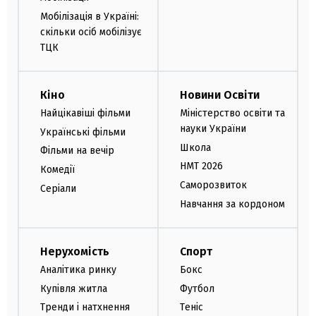
Мобілізація в Україні:
скільки осіб мобілізує
ТЦК
Кіно
Новини Освіти
Найцікавіші фільми
Міністерство освіти та
науки України
Українські фільми
Школа
Фільми на вечір
НМТ 2026
Комедії
Саморозвиток
Серіали
Навчання за кордоном
Нерухомість
Спорт
Аналітика ринку
Бокс
Купівля житла
Футбол
Тренди і натхнення
Теніс