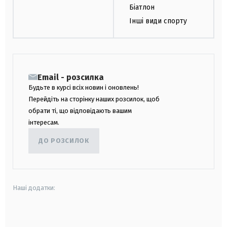
Біатлон
Інші види спорту
Email - розсилка
Будьте в курсі всіх новин і оновлень!
Перейдіть на сторінку наших розсилок, щоб
обрати ті, що відповідають вашим
інтересам.
ДО РОЗСИЛОК
Наші додатки:
android
apple