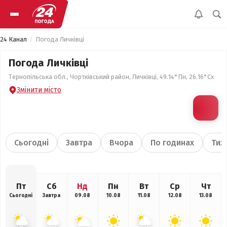
24 Канал
Погода Личківці
Погода Личківці
Тернопільська обл., Чортківський район, Личківці, 49.14°Пн, 26.16°Сх
Змінити місто
Сьогодні
Завтра
Вчора
По годинах
Тиж
Пт
Сб
Нд
Пн
Вт
Ср
Чт
Сьогодні
Завтра
09.08
10.08
11.08
12.08
13.08