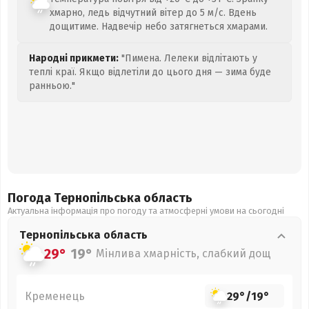
хмарно, ледь відчутний вітер до 5 м/с. Вдень
дощитиме. Надвечір небо затягнеться хмарами.
Народні прикмети:
"Пимена. Лелеки відлітають у
теплі краї. Якщо відлетіли до цього дня — зима буде
ранньою."
Погода Тернопільська
область
Актуальна інформація про погоду та атмосферні умови на сьогодні
Тернопільська
область
29°
19°
Мінлива хмарність, слабкий дощ
Кременець
29°
/
19°