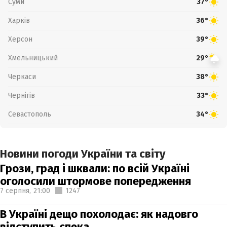
Суми
37°
Харків
36°
Херсон
39°
Хмельницький
29°
Черкаси
38°
Чернігів
33°
Севастополь
34°
Новини погоди України та світу
Грози, град і шквали: по всій Україні
оголосили штормове попередження
7 серпня,
21:00
1247
В Україні дещо похолодає: як надовго
відступить спека