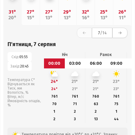
31°
27°
27°
29°
32°
25°
26°
20°
15°
13°
13°
16°
13°
11°
7
/14
П'ятниця, 7 серпня
Ніч
Ранок
Схід:
05:55
00:00
03:00
06:00
09:00
1
Захід:
20:45
Температура С°
24°
21°
21°
23°
Відчувається як
Тиск, мм
24°
21°
21°
23°
Вологість, %
761
761
760
761
Вітер, м/с
Ймовірність опадів,
70
71
63
75
%
1
2
2
1
2
3
13
44
Температура повітря від +20°C до +31°C. Зранку