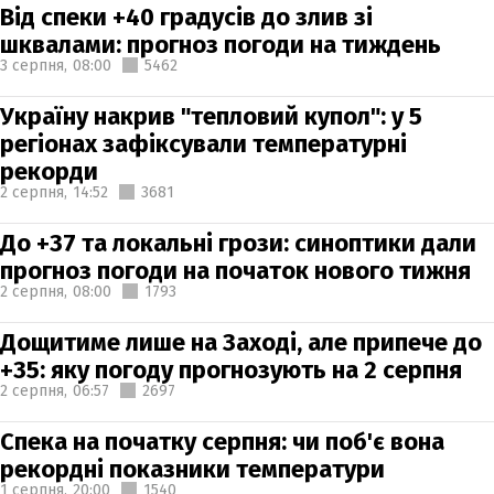
Від спеки +40 градусів до злив зі
шквалами: прогноз погоди на тиждень
3 серпня,
08:00
5462
Україну накрив "тепловий купол": у 5
регіонах зафіксували температурні
рекорди
2 серпня,
14:52
3681
До +37 та локальні грози: синоптики дали
прогноз погоди на початок нового тижня
2 серпня,
08:00
1793
Дощитиме лише на Заході, але припече до
+35: яку погоду прогнозують на 2 серпня
2 серпня,
06:57
2697
Спека на початку серпня: чи поб'є вона
рекордні показники температури
1 серпня,
20:00
1540