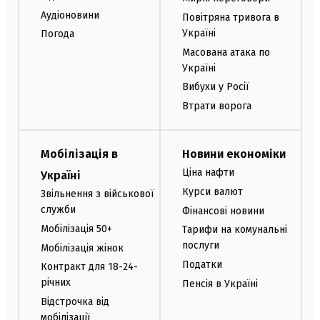
Аудіоновини
Повітряна тривога в
Україні
Погода
Масована атака по
Україні
Вибухи у Росії
Втрати ворога
Мобілізація в
Новини економіки
Ціна нафти
Україні
Курси валют
Звільнення з військової
служби
Фінансові новини
Мобілізація 50+
Тарифи на комунальні
послуги
Мобілізація жінок
Податки
Контракт для 18-24-
річних
Пенсія в Україні
Відстрочка від
мобілізації