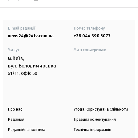
E-mail редакції
Номер телефону:
news24@24tv.com.ua
+38 044 390 5077
Ми тут:
Ми в соцмережах:
м.Київ
,
вул. Володимирська
офіс
61/11,
50
Про нас
Угода Користувача Спільноти
Редакція
Правила коментування
Редакційна політика
Технічна інформація