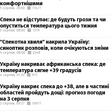
комфортнішими
5 серпня,
20:00
11477
Спека не відступає: де будуть грози та чи
опуститься температура цього тижня
5 серпня,
08:00
1319
"Спекотна хвиля" накрила Україну:
синоптик розповів, коли очікуються зміни
4 серпня,
08:00
2348
Україну накриває африканська спека: де
температура сягне +39 градусів
4 серпня,
07:32
911
Україну накриє спека до +38, але в частині
областей пройдуть дощі: прогноз погоди
на 3 серпня
3 серпня,
09:27
10977