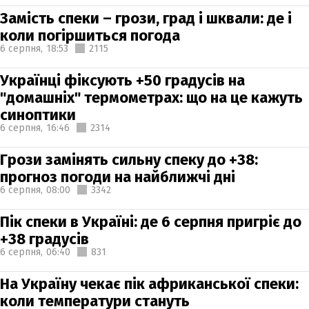
Замість спеки – грози, град і шквали: де і
коли погіршиться погода
6 серпня,
18:53
2115
Українці фіксують +50 градусів на
"домашніх" термометрах: що на це кажуть
синоптики
6 серпня,
16:46
2314
Грози замінять сильну спеку до +38:
прогноз погоди на найближчі дні
6 серпня,
08:00
3342
Пік спеки в Україні: де 6 серпня пригріє до
+38 градусів
6 серпня,
06:40
831
На Україну чекає пік африканської спеки:
коли температури стануть