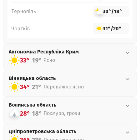
Тернопіль
30°
/
18°
Чортків
31°
/
20°
Автономна Республіка Крим
33°
19°
Ясно
Вінницька
область
34°
21°
Переважно ясно
Волинська
область
28°
18°
Похмуро, грози
Дніпропетровська
область
Переважно ясно