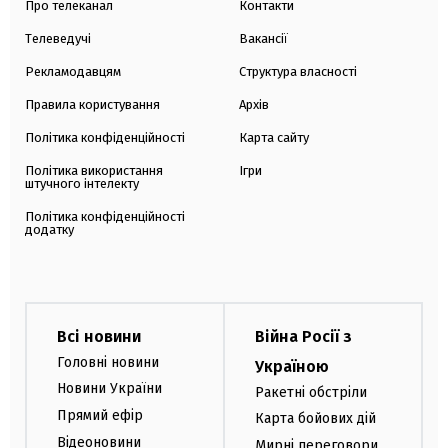
Про телеканал
Контакти
Телеведучі
Вакансії
Рекламодавцям
Структура власності
Правила користування
Архів
Політика конфіденційності
Карта сайту
Політика використання
Ігри
штучного інтелекту
Політика конфіденційності
додатку
Всі новини
Війна Росії з
Головні новини
Україною
Новини України
Ракетні обстріли
Прямий ефір
Карта бойових дій
Відеоновини
Мирні переговори