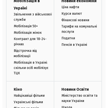
Мобілізація в
Новини економіки
Ціна нафти
Україні
Курси валют
Звільнення з військової
служби
Фінансові новини
Мобілізація 50+
Тарифи на комунальні
послуги
Мобілізація жінок
Податки
Контракт для 18-24-
річних
Пенсія в Україні
Відстрочка від
мобілізації
Мобілізація в Україні:
скільки осіб мобілізує
ТЦК
Кіно
Новини Освіти
Найцікавіші фільми
Міністерство освіти та
науки України
Українські фільми
Школа