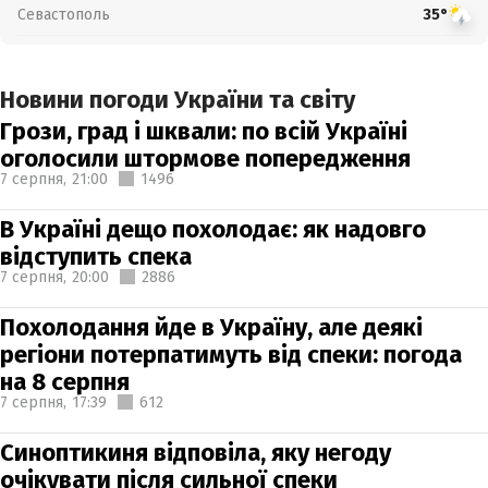
Севастополь
35°
Новини погоди України та світу
Грози, град і шквали: по всій Україні
оголосили штормове попередження
7 серпня,
21:00
1496
В Україні дещо похолодає: як надовго
відступить спека
7 серпня,
20:00
2886
Похолодання йде в Україну, але деякі
регіони потерпатимуть від спеки: погода
на 8 серпня
7 серпня,
17:39
612
Синоптикиня відповіла, яку негоду
очікувати після сильної спеки