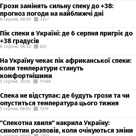
Грози замінять сильну спеку до +38:
прогноз погоди на найближчі дні
6 серпня,
08:00
3347
Пік спеки в Україні: де 6 серпня пригріє до
+38 градусів
6 серпня,
06:40
832
На Україну чекає пік африканської спеки:
коли температури стануть
комфортнішими
5 серпня,
20:00
11480
Спека не відступає: де будуть грози та чи
опуститься температура цього тижня
5 серпня,
08:00
1319
"Спекотна хвиля" накрила Україну:
синоптик розповів, коли очікуються зміни