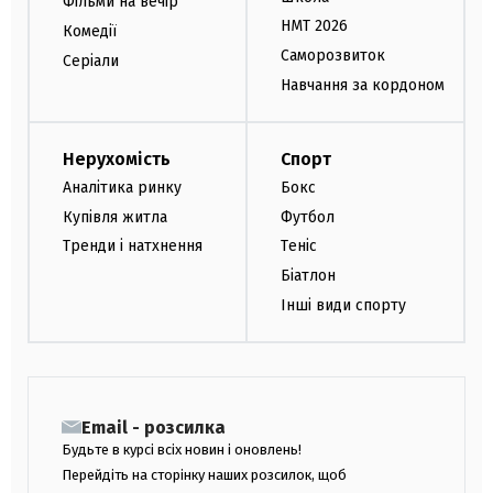
Фільми на вечір
НМТ 2026
Комедії
Саморозвиток
Серіали
Навчання за кордоном
Нерухомість
Спорт
Аналітика ринку
Бокс
Купівля житла
Футбол
Тренди і натхнення
Теніс
Біатлон
Інші види спорту
Email - розсилка
Будьте в курсі всіх новин і оновлень!
Перейдіть на сторінку наших розсилок, щоб