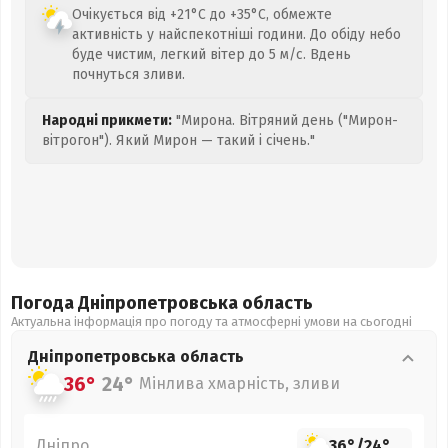
Очікується від +21°C до +35°C, обмежте
активність у найспекотніші години. До обіду небо
буде чистим, легкий вітер до 5 м/с. Вдень
почнуться зливи.
Народні прикмети:
"Мирона. Вітряний день ("Мирон-
вітрогон"). Який Мирон — такий і січень."
Погода Дніпропетровська
область
Актуальна інформація про погоду та атмосферні умови на сьогодні
Дніпропетровська
область
36°
24°
Мінлива хмарність, зливи
Дніпро
36°
/
24°