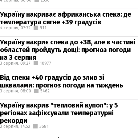
4 серпня,
08:00
2350
Україну накриває африканська спека: де
температура сягне +39 градусів
4 серпня,
07:32
911
Україну накриє спека до +38, але в частині
областей пройдуть дощі: прогноз погоди
на 3 серпня
3 серпня,
09:27
10977
Від спеки +40 градусів до злив зі
шквалами: прогноз погоди на тиждень
3 серпня,
08:00
5462
Україну накрив "тепловий купол": у 5
регіонах зафіксували температурні
рекорди
2 серпня,
14:52
3681