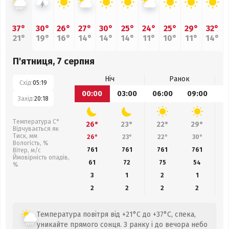
37°
30°
26°
27°
30°
25°
24°
25°
29°
32°
21°
19°
16°
14°
14°
14°
11°
10°
11°
14°
П'ятниця, 7 серпня
Ніч
Ранок
Схід:
05:19
00:00
03:00
06:00
09:00
1
Захід:
20:18
Температура С°
26°
23°
22°
29°
Відчувається як
Тиск, мм
26°
23°
22°
30°
Вологість, %
761
761
761
761
Вітер, м/с
Ймовірність опадів,
61
72
75
54
%
3
1
2
1
2
2
2
2
Температура повітря від +21°C до +37°C, спека,
уникайте прямого сонця. З ранку і до вечора небо