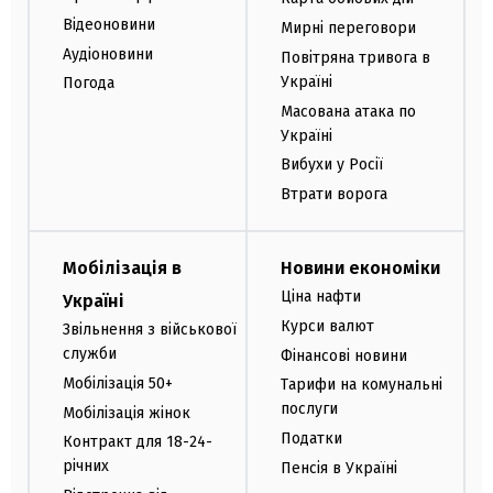
Відеоновини
Мирні переговори
Аудіоновини
Повітряна тривога в
Україні
Погода
Масована атака по
Україні
Вибухи у Росії
Втрати ворога
Мобілізація в
Новини економіки
Ціна нафти
Україні
Курси валют
Звільнення з військової
служби
Фінансові новини
Мобілізація 50+
Тарифи на комунальні
послуги
Мобілізація жінок
Податки
Контракт для 18-24-
річних
Пенсія в Україні