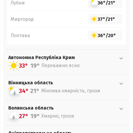
Лубни
36°
/
21°
Миргород
37°
/
21°
Полтава
36°
/
20°
Автономна Республіка Крим
33°
19°
Переважно ясно
Вінницька
область
34°
21°
Мінлива хмарність, грози
Волинська
область
27°
19°
Хмарно, грози