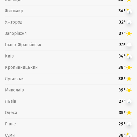
Житомир
34°
Ужгород
32°
Запоріжжя
37°
Івано-Франківськ
31°
Київ
34°
Кропивницький
38°
Луганськ
38°
Миколаїв
39°
Львів
27°
Одеса
35°
Рівне
29°
Суми
38°