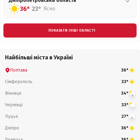
Дніпропетровська
область
36°
23°
Ясно
ПОКАЗАТИ ІНШІ ОБЛАСТІ
Найбільші міста в Україні
Полтава
36°
Сімферополь
33°
Вінниця
34°
Чернівці
33°
Луцьк
27°
Дніпро
36°
Донецьк
36°