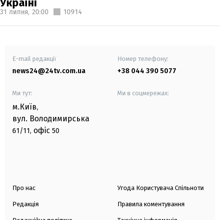
Україні
31 липня,
20:00
10914
E-mail редакції
Номер телефону:
news24@24tv.com.ua
+38 044 390 5077
Ми тут:
Ми в соцмережах:
м.Київ
,
вул. Володимирська
офіс
61/11,
50
Про нас
Угода Користувача Спільноти
Редакція
Правила коментування