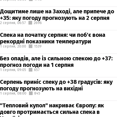
Дощитиме лише на Заході, але припече до
+35: яку погоду прогнозують на 2 серпня
2 серпня,
06:57
2696
Спека на початку серпня: чи поб'є вона
рекордні показники температури
1 серпня,
20:00
1539
Без опадів, але із сильною спекою до +37:
прогноз погоди на 1 серпня
1 серпня,
09:05
657
Серпень приніс спеку до +38 градусів: яку
погоду прогнозують на вихідні
1 серпня,
08:00
845
"Тепловий купол" накриває Європу: як
довго протримається сильна спека в