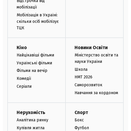
Відстрочка від
мобілізації
Мобілізація в Україні:
скільки осіб мобілізує
ТЦК
Кіно
Новини Освіти
Найцікавіші фільми
Міністерство освіти та
науки України
Українські фільми
Школа
Фільми на вечір
НМТ 2026
Комедії
Саморозвиток
Серіали
Навчання за кордоном
Нерухомість
Спорт
Аналітика ринку
Бокс
Купівля житла
Футбол