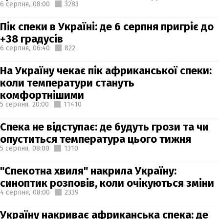
6 серпня,
08:00
3283
Пік спеки в Україні: де 6 серпня пригріє до
+38 градусів
6 серпня,
06:40
822
На Україну чекає пік африканської спеки:
коли температури стануть
комфортнішими
5 серпня,
20:00
11410
Спека не відступає: де будуть грози та чи
опуститься температура цього тижня
5 серпня,
08:00
1310
"Спекотна хвиля" накрила Україну:
синоптик розповів, коли очікуються зміни
4 серпня,
08:00
2339
Україну накриває африканська спека: де