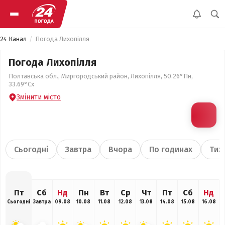
24 Канал
Погода Лихопілля
Погода Лихопілля
Полтавська обл., Миргородський район, Лихопілля, 50.26°Пн,
33.69°Сх
Змінити місто
Сьогодні
Завтра
Вчора
По годинах
Тиж
Пт
Сб
Нд
Пн
Вт
Ср
Чт
Пт
Сб
Нд
Сьогодні
Завтра
09.08
10.08
11.08
12.08
13.08
14.08
15.08
16.08