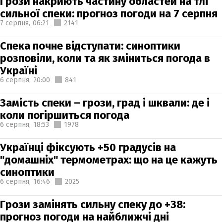
Грози накриють частину областей на тлі
сильної спеки: прогноз погоди на 7 серпня
7 серпня,
06:21
2141
Спека почне відступати: синоптики
розповіли, коли та як зміниться погода в
Україні
6 серпня,
20:00
841
Замість спеки – грози, град і шквали: де і
коли погіршиться погода
6 серпня,
18:53
1978
Українці фіксують +50 градусів на
"домашніх" термометрах: що на це кажуть
синоптики
6 серпня,
16:46
2025
Грози замінять сильну спеку до +38:
прогноз погоди на найближчі дні