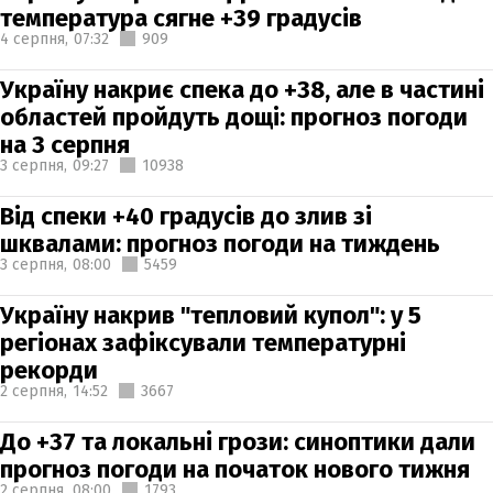
температура сягне +39 градусів
4 серпня,
07:32
909
Україну накриє спека до +38, але в частині
областей пройдуть дощі: прогноз погоди
на 3 серпня
3 серпня,
09:27
10938
Від спеки +40 градусів до злив зі
шквалами: прогноз погоди на тиждень
3 серпня,
08:00
5459
Україну накрив "тепловий купол": у 5
регіонах зафіксували температурні
рекорди
2 серпня,
14:52
3667
До +37 та локальні грози: синоптики дали
прогноз погоди на початок нового тижня
2 серпня,
08:00
1793