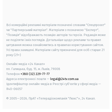
android
apple
smart tv
samsung smart tv
Всі комерційні рекламні матеріали позначені словами "Спецпроєкт"
чи "Партнерський матеріал". Матеріали з позначкою "Експерт",
"Позиція" відображають позицію авторів та героїв. Редакція може
не поділяти їхніх поглядів. Детальніше щодо реклами та правил
цитування можна ознайомитись в правилах користування сайтом.
Усі права захищені.
Матеріали сайту призначені для осіб старше
21
року (21+)
Онлайн-медіа «24 Канал»
пл. Галицька, буд. 15, м. Львів, 79008
Телефон
+380 (32) 229-77-77
Адреса електронної пошти —
legal@24tv.com.ua
Ідентифікатор онлайн-медіа в Реєстрі суб'єктів у сфері медіа —
R40-06057
© 2005—2026,
ПрАТ «Телерадіокомпанія "Люкс"», 24 Канал.