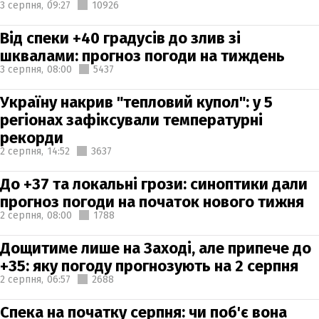
3 серпня,
09:27
10926
Від спеки +40 градусів до злив зі
шквалами: прогноз погоди на тиждень
3 серпня,
08:00
5437
Україну накрив "тепловий купол": у 5
регіонах зафіксували температурні
рекорди
2 серпня,
14:52
3637
До +37 та локальні грози: синоптики дали
прогноз погоди на початок нового тижня
2 серпня,
08:00
1788
Дощитиме лише на Заході, але припече до
+35: яку погоду прогнозують на 2 серпня
2 серпня,
06:57
2688
Спека на початку серпня: чи поб'є вона