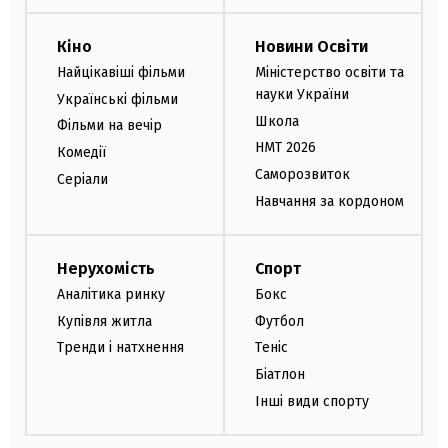
Кіно
Новини Освіти
Найцікавіші фільми
Міністерство освіти та
науки України
Українські фільми
Школа
Фільми на вечір
НМТ 2026
Комедії
Саморозвиток
Серіали
Навчання за кордоном
Нерухомість
Спорт
Аналітика ринку
Бокс
Купівля житла
Футбол
Тренди і натхнення
Теніс
Біатлон
Інші види спорту