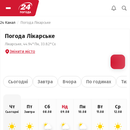
24 Канал
Погода Лікарське
Погода Лікарське
Лікарське, 44.94°Пн, 33.82°Сх
Змінити місто
Сьогодні
Завтра
Вчора
По годинах
Тиж
Чт
Пт
Сб
Нд
Пн
Вт
Ср
Сьогодні
Завтра
08.08
09.08
10.08
11.08
12.08