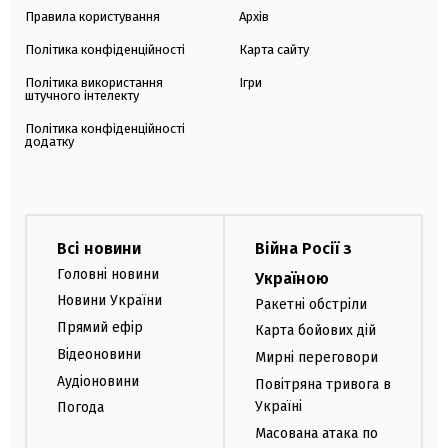
Правила користування
Архів
Політика конфіденційності
Карта сайту
Політика використання
Ігри
штучного інтелекту
Політика конфіденційності
додатку
Всі новини
Війна Росії з
Головні новини
Україною
Новини України
Ракетні обстріли
Прямий ефір
Карта бойових дій
Відеоновини
Мирні переговори
Аудіоновини
Повітряна тривога в
Україні
Погода
Масована атака по