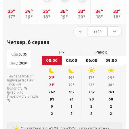
35°
34°
35°
36°
33°
34°
32°
17°
19°
18°
19°
20°
18°
18°
7
/14
Четвер, 6 серпня
Ніч
Ранок
Схід:
05:35
00:00
03:00
06:00
09:00
1
Захід:
20:04
Температура С°
21°
19°
17°
29°
Відчувається як
Тиск, мм
21°
19°
17°
30°
Вологість, %
762
762
762
761
Вітер, м/с
Ймовірність опадів,
91
91
90
50
%
0
1
2
2
2
2
2
2
Очікується від +17°C до +35°C. Зранку та вдень