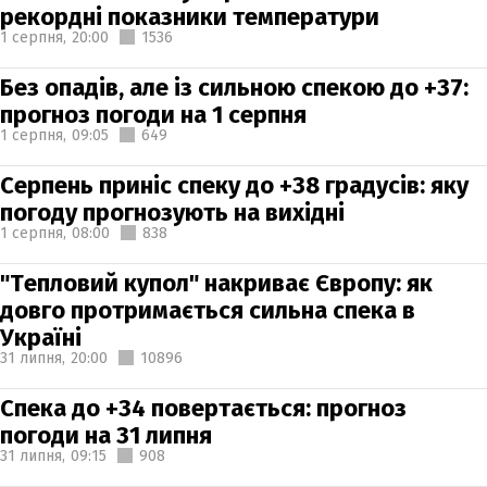
рекордні показники температури
1 серпня,
20:00
1536
Без опадів, але із сильною спекою до +37:
прогноз погоди на 1 серпня
1 серпня,
09:05
649
Серпень приніс спеку до +38 градусів: яку
погоду прогнозують на вихідні
1 серпня,
08:00
838
"Тепловий купол" накриває Європу: як
довго протримається сильна спека в
Україні
31 липня,
20:00
10896
Спека до +34 повертається: прогноз
погоди на 31 липня
31 липня,
09:15
908