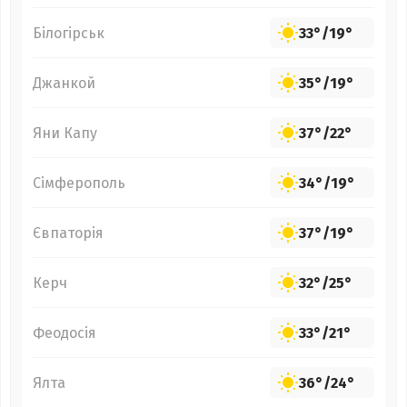
Білогірськ
33°
/
19°
Джанкой
35°
/
19°
Яни Капу
37°
/
22°
Сімферополь
34°
/
19°
Євпаторія
37°
/
19°
Керч
32°
/
25°
Феодосія
33°
/
21°
Ялта
36°
/
24°