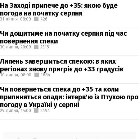
На Заході припече до +35: якою буде
погода на початку серпня
31 липня,
08:00
426
Чи дощитиме на початку серпня під час
повернення спеки
30 липня,
20:00
2315
Липень завершиться спекою: в яких
регіонах знову пригріє до +33 градусів
30 липня,
08:00
1884
Чи повернеться спека до +35 та коли
припиняться опади: інтерв'ю із Птухою про
погоду в Україні у серпні
29 липня,
14:00
2494