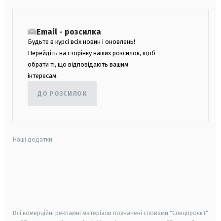
Email - розсилка
Будьте в курсі всіх новин і оновлень!
Перейдіть на сторінку наших розсилок, щоб
обрати ті, що відповідають вашим
інтересам.
ДО РОЗСИЛОК
Наші додатки:
android
apple
smart tv
samsung smart tv
Всі комерційні рекламні матеріали позначені словами "Спецпроєкт"