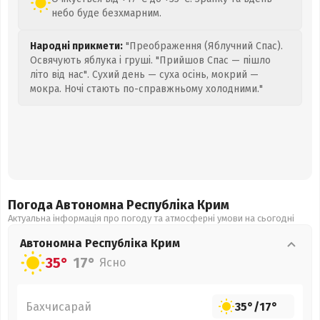
небо буде безхмарним.
Народні прикмети:
"Преображення (Яблучний Спас).
Освячують яблука і груші. "Прийшов Спас — пішло
літо від нас". Сухий день — суха осінь, мокрий —
мокра. Ночі стають по-справжньому холодними."
Погода Автономна Республіка Крим
Актуальна інформація про погоду та атмосферні умови на сьогодні
Автономна Республіка Крим
35°
17°
Ясно
Бахчисарай
35°
/
17°