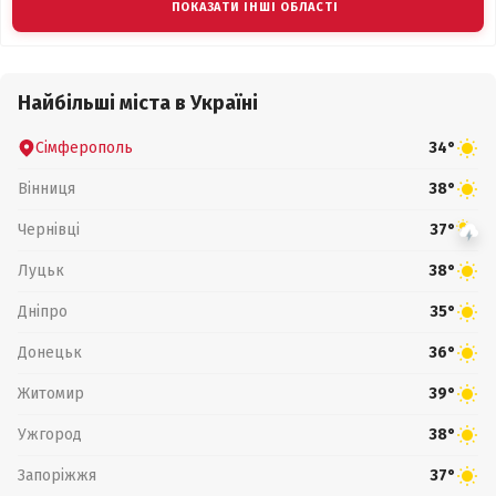
ПОКАЗАТИ ІНШІ ОБЛАСТІ
Найбільші міста в Україні
Сімферополь
34°
Вінниця
38°
Чернівці
37°
Луцьк
38°
Дніпро
35°
Донецьк
36°
Житомир
39°
Ужгород
38°
Запоріжжя
37°