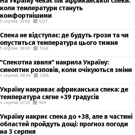
На Україну чекає пік африканської спеки:
коли температури стануть
комфортнішими
5 серпня,
20:00
5227
Спека не відступає: де будуть грози та чи
опуститься температура цього тижня
5 серпня,
08:00
1246
"Спекотна хвиля" накрила Україну:
синоптик розповів, коли очікуються зміни
4 серпня,
08:00
2306
Україну накриває африканська спека: де
температура сягне +39 градусів
4 серпня,
07:32
900
Україну накриє спека до +38, але в частині
областей пройдуть дощі: прогноз погоди
на 3 серпня