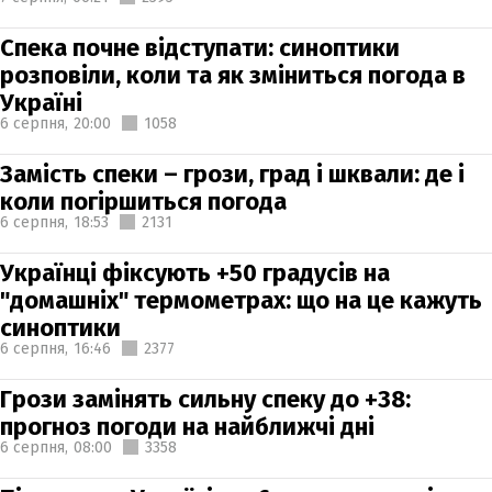
Спека почне відступати: синоптики
розповіли, коли та як зміниться погода в
Україні
6 серпня,
20:00
1058
Замість спеки – грози, град і шквали: де і
коли погіршиться погода
6 серпня,
18:53
2131
Українці фіксують +50 градусів на
"домашніх" термометрах: що на це кажуть
синоптики
6 серпня,
16:46
2377
Грози замінять сильну спеку до +38:
прогноз погоди на найближчі дні
6 серпня,
08:00
3358