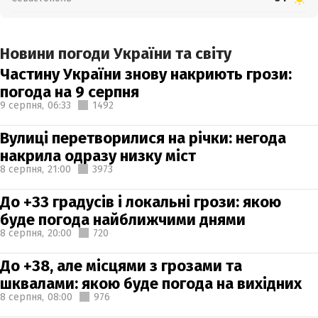
Новини погоди України та світу
Частину України знову накриють грози:
погода на 9 серпня
9 серпня,
06:33
1492
Вулиці перетворилися на річки: негода
накрила одразу низку міст
8 серпня,
21:00
3973
До +33 градусів і локальні грози: якою
буде погода найближчими днями
8 серпня,
20:00
720
До +38, але місцями з грозами та
шквалами: якою буде погода на вихідних
8 серпня,
08:00
976