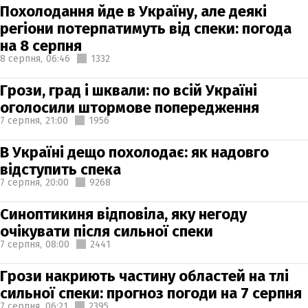
Похолодання йде в Україну, але деякі
регіони потерпатимуть від спеки: погода
на 8 серпня
8 серпня,
06:46
1332
Грози, град і шквали: по всій Україні
оголосили штормове попередження
7 серпня,
21:00
1956
В Україні дещо похолодає: як надовго
відступить спека
7 серпня,
20:00
9268
Синоптикиня відповіла, яку негоду
очікувати після сильної спеки
7 серпня,
08:00
2441
Грози накриють частину областей на тлі
сильної спеки: прогноз погоди на 7 серпня
7 серпня,
06:21
2395