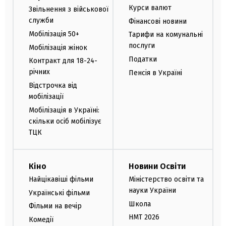
Курси валют
Звільнення з військової
служби
Фінансові новини
Мобілізація 50+
Тарифи на комунальні
послуги
Мобілізація жінок
Податки
Контракт для 18-24-
річних
Пенсія в Україні
Відстрочка від
мобілізації
Мобілізація в Україні:
скільки осіб мобілізує
ТЦК
Кіно
Новини Освіти
Найцікавіші фільми
Міністерство освіти та
науки України
Українські фільми
Школа
Фільми на вечір
НМТ 2026
Комедії