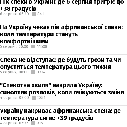
Пік спеки в Україні: де 6 серпня пригріє до
+38 градусів
6 серпня,
06:40
841
На Україну чекає пік африканської спеки:
коли температури стануть
комфортнішими
5 серпня,
20:00
11508
Спека не відступає: де будуть грози та чи
опуститься температура цього тижня
5 серпня,
08:00
1324
"Спекотна хвиля" накрила Україну:
синоптик розповів, коли очікуються зміни
4 серпня,
08:00
2351
Україну накриває африканська спека: де
температура сягне +39 градусів
4 серпня,
07:32
915