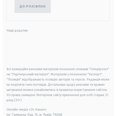
ДО РОЗСИЛОК
Наші додатки:
android
apple
smart tv
samsung smart tv
Всі комерційні рекламні матеріали позначені словами "Спецпроєкт"
чи "Партнерський матеріал". Матеріали з позначкою "Експерт",
"Позиція" відображають позицію авторів та героїв. Редакція може
не поділяти їхніх поглядів. Детальніше щодо реклами та правил
цитування можна ознайомитись в правилах користування сайтом.
Усі права захищені.
Матеріали сайту призначені для осіб старше
21
року (21+)
Онлайн-медіа «24 Канал»
пл. Галицька, буд. 15, м. Львів, 79008