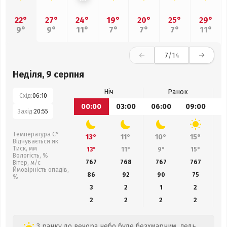
22°
27°
24°
19°
20°
25°
29°
9°
9°
11°
7°
7°
7°
11°
7
/14
Неділя, 9 серпня
Ніч
Ранок
Схід:
06:10
00:00
03:00
06:00
09:00
1
Захід:
20:55
Температура С°
13°
11°
10°
15°
Відчувається як
Тиск, мм
13°
11°
9°
15°
Вологість, %
767
768
767
767
Вітер, м/с
Ймовірність опадів,
86
92
90
75
%
3
2
1
2
2
2
2
2
З ранку до вечора небо буде безхмарним, ледь