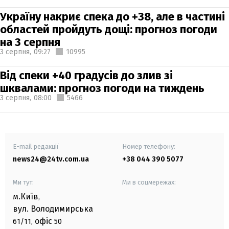
Україну накриє спека до +38, але в частині
областей пройдуть дощі: прогноз погоди
на 3 серпня
3 серпня,
09:27
10995
Від спеки +40 градусів до злив зі
шквалами: прогноз погоди на тиждень
3 серпня,
08:00
5466
E-mail редакції
Номер телефону:
news24@24tv.com.ua
+38 044 390 5077
Ми тут:
Ми в соцмережах:
м.Київ
,
вул. Володимирська
офіс
61/11,
50