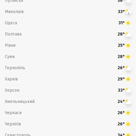
Луганськ
36°
Миколаїв
33°
Одеса
31°
Полтава
28°
Рівне
25°
Суми
28°
Тернопіль
26°
Харків
29°
Херсон
33°
Хмельницький
24°
Черкаси
26°
Чернігів
26°
Севастополь
34°