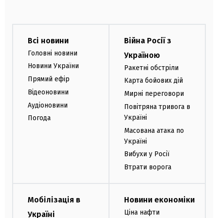
Всі новини
Війна Росії з
Головні новини
Україною
Новини України
Ракетні обстріли
Прямий ефір
Карта бойових дій
Відеоновини
Мирні переговори
Аудіоновини
Повітряна тривога в
Україні
Погода
Масована атака по
Україні
Вибухи у Росії
Втрати ворога
Мобілізація в
Новини економіки
Ціна нафти
Україні