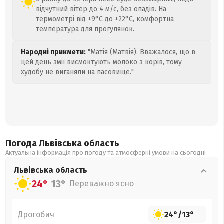
відчутний вітер до 4 м/с, без опадів. На
термометрі від +9°C до +22°C, комфортна
температура для прогулянок.
Народні прикмети:
"Матія (Матвія). Вважалося, що в
цей день змії висмоктують молоко з корів, тому
худобу не виганяли на пасовище."
Погода Львівська
область
Актуальна інформація про погоду та атмосферні умови на сьогодні
Львівська
область
24°
13°
Переважно ясно
Дрогобич
24°
/
13°