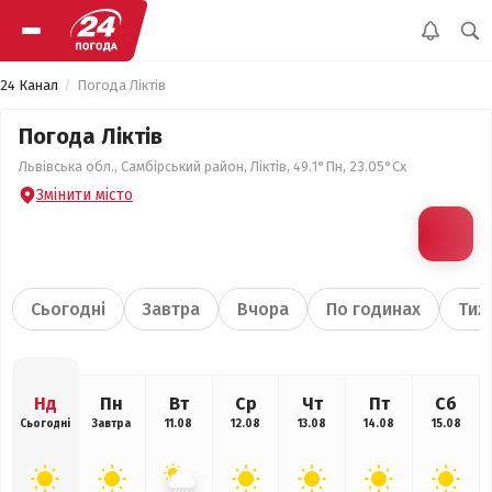
24 Канал
Погода Ліктів
Погода Ліктів
Львівська обл., Самбірський район, Ліктів, 49.1°Пн, 23.05°Сх
Змінити місто
Сьогодні
Завтра
Вчора
По годинах
Тиж
Нд
Пн
Вт
Ср
Чт
Пт
Сб
Сьогодні
Завтра
11.08
12.08
13.08
14.08
15.08