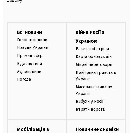
додатку
Всі новини
Війна Росії з
Головні новини
Україною
Новини України
Ракетні обстріли
Прямий ефір
Карта бойових дій
Відеоновини
Мирні переговори
Аудіоновини
Повітряна тривога в
Україні
Погода
Масована атака по
Україні
Вибухи у Росії
Втрати ворога
Мобілізація в
Новини економіки