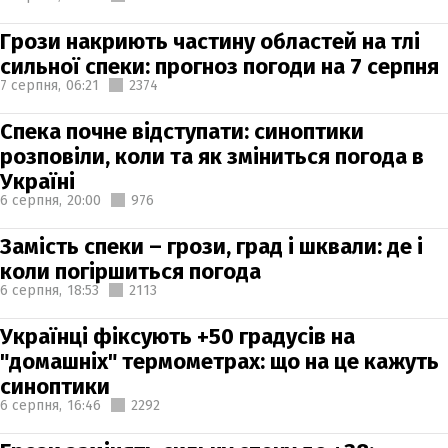
Грози накриють частину областей на тлі
сильної спеки: прогноз погоди на 7 серпня
7 серпня,
06:21
2374
Спека почне відступати: синоптики
розповіли, коли та як зміниться погода в
Україні
6 серпня,
20:00
976
Замість спеки – грози, град і шквали: де і
коли погіршиться погода
6 серпня,
18:53
2113
Українці фіксують +50 градусів на
"домашніх" термометрах: що на це кажуть
синоптики
6 серпня,
16:46
2292