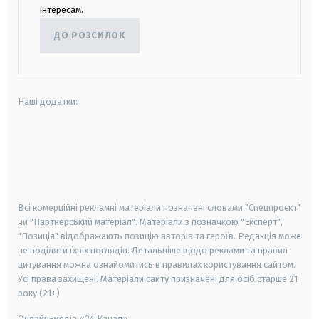
інтересам.
ДО РОЗСИЛОК
Наші додатки:
android
apple
smart tv
samsung smart tv
Всі комерційні рекламні матеріали позначені словами "Спецпроєкт"
чи "Партнерський матеріал". Матеріали з позначкою "Експерт",
"Позиція" відображають позицію авторів та героїв. Редакція може
не поділяти їхніх поглядів. Детальніше щодо реклами та правил
цитування можна ознайомитись в правилах користування сайтом.
Усі права захищені.
Матеріали сайту призначені для осіб старше
21
року (21+)
Онлайн-медіа «24 Канал»