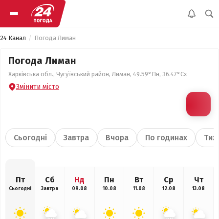
24 Канал
Погода Лиман
Погода Лиман
Харківська обл., Чугуївський район, Лиман, 49.59°Пн, 36.47°Сх
Змінити місто
Сьогодні
Завтра
Вчора
По годинах
Тиж
Пт
Сб
Нд
Пн
Вт
Ср
Чт
Сьогодні
Завтра
09.08
10.08
11.08
12.08
13.08