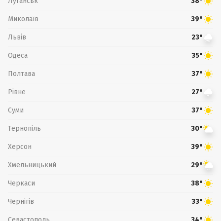
Луганськ
38°
Миколаїв
39°
Львів
23°
Одеса
35°
Полтава
37°
Рівне
27°
Суми
37°
Тернопіль
30°
Херсон
39°
Хмельницький
29°
Черкаси
38°
Чернігів
33°
Севастополь
34°