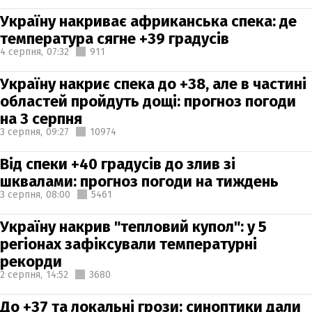
Україну накриває африканська спека: де
температура сягне +39 градусів
4 серпня,
07:32
911
Україну накриє спека до +38, але в частині
областей пройдуть дощі: прогноз погоди
на 3 серпня
3 серпня,
09:27
10974
Від спеки +40 градусів до злив зі
шквалами: прогноз погоди на тиждень
3 серпня,
08:00
5461
Україну накрив "тепловий купол": у 5
регіонах зафіксували температурні
рекорди
2 серпня,
14:52
3680
До +37 та локальні грози: синоптики дали