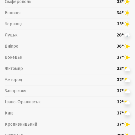
Сімферополь
33°
Вінниця
34°
Чернівці
33°
Луцьк
28°
Дніпро
36°
Донецьк
37°
Житомир
33°
Ужгород
32°
Запоріжжя
37°
Івано-Франківськ
32°
Київ
37°
Кропивницький
37°