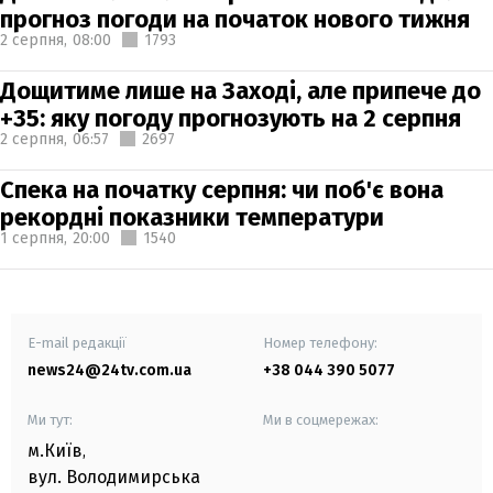
прогноз погоди на початок нового тижня
2 серпня,
08:00
1793
Дощитиме лише на Заході, але припече до
+35: яку погоду прогнозують на 2 серпня
2 серпня,
06:57
2697
Спека на початку серпня: чи поб'є вона
рекордні показники температури
1 серпня,
20:00
1540
E-mail редакції
Номер телефону:
news24@24tv.com.ua
+38 044 390 5077
Ми тут:
Ми в соцмережах:
м.Київ
,
вул. Володимирська