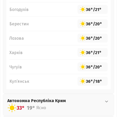
Богодухів
36°
/
21°
Берестин
36°
/
20°
Лозова
36°
/
20°
Харків
36°
/
21°
Чугуїв
36°
/
20°
Куп’янськ
36°
/
18°
Автономна Республіка Крим
33°
19°
Ясно