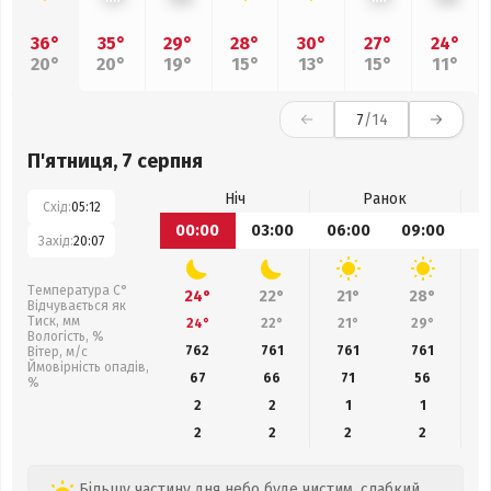
36°
35°
29°
28°
30°
27°
24°
20°
20°
19°
15°
13°
15°
11°
7
/14
П'ятниця, 7 серпня
Ніч
Ранок
Схід:
05:12
00:00
03:00
06:00
09:00
1
Захід:
20:07
Температура С°
24°
22°
21°
28°
Відчувається як
Тиск, мм
24°
22°
21°
29°
Вологість, %
762
761
761
761
Вітер, м/с
Ймовірність опадів,
67
66
71
56
%
2
2
1
1
2
2
2
2
Більшу частину дня небо буде чистим, слабкий