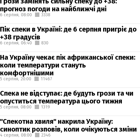
Грози замінять сильну спеку до +38:
прогноз погоди на найближчі дні
6 серпня,
08:00
3338
Пік спеки в Україні: де 6 серпня пригріє до
+38 градусів
6 серпня,
06:40
830
На Україну чекає пік африканської спеки:
коли температури стануть
комфортнішими
5 серпня,
20:00
11467
Спека не відступає: де будуть грози та чи
опуститься температура цього тижня
5 серпня,
08:00
1319
"Спекотна хвиля" накрила Україну:
синоптик розповів, коли очікуються зміни
4 серпня,
08:00
2346