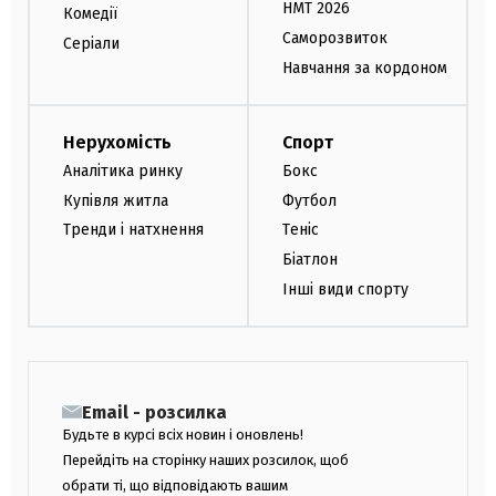
НМТ 2026
Комедії
Саморозвиток
Серіали
Навчання за кордоном
Нерухомість
Спорт
Аналітика ринку
Бокс
Купівля житла
Футбол
Тренди і натхнення
Теніс
Біатлон
Інші види спорту
Email - розсилка
Будьте в курсі всіх новин і оновлень!
Перейдіть на сторінку наших розсилок, щоб
обрати ті, що відповідають вашим