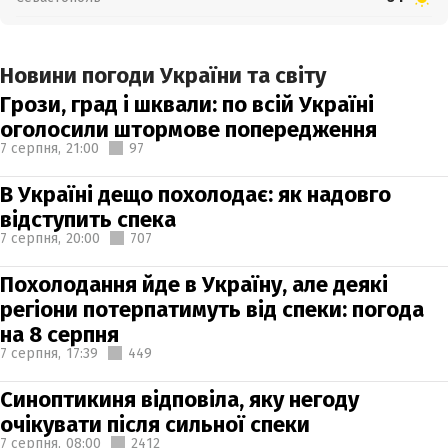
Новини погоди України та світу
Грози, град і шквали: по всій Україні
оголосили штормове попередження
7 серпня,
21:00
97
В Україні дещо похолодає: як надовго
відступить спека
7 серпня,
20:00
707
Похолодання йде в Україну, але деякі
регіони потерпатимуть від спеки: погода
на 8 серпня
7 серпня,
17:39
449
Синоптикиня відповіла, яку негоду
очікувати після сильної спеки
7 серпня,
08:00
2412