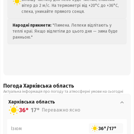
вітер до 2 м/с. На термометрі від +20°C до +36°C,
спека, уникайте прямого сонця.
Народні прикмети:
"Пимена. Лелеки відлітають у
теплі краї. Якщо відлетіли до цього дня — зима буде
ранньою."
Погода Харківська
область
Актуальна інформація про погоду та атмосферні умови на сьогодні
Харківська
область
36°
17°
Переважно ясно
Ізюм
36°
/
17°