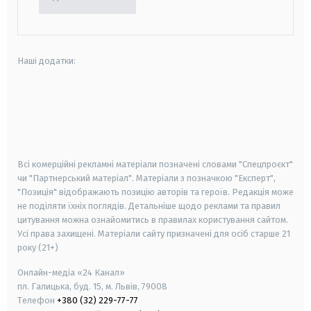
Наші додатки:
android
apple
smart tv
samsung smart tv
Всі комерційні рекламні матеріали позначені словами "Спецпроєкт"
чи "Партнерський матеріал". Матеріали з позначкою "Експерт",
"Позиція" відображають позицію авторів та героїв. Редакція може
не поділяти їхніх поглядів. Детальніше щодо реклами та правил
цитування можна ознайомитись в правилах користування сайтом.
Усі права захищені.
Матеріали сайту призначені для осіб старше
21
року (21+)
Онлайн-медіа «24 Канал»
пл. Галицька, буд. 15, м. Львів, 79008
Телефон
+380 (32) 229-77-77