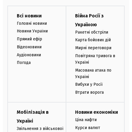
Всі новини
Війна Росії з
Головні новини
Україною
Новини України
Ракетні обстріли
Прямий ефір
Карта бойових дій
Відеоновини
Мирні переговори
Аудіоновини
Повітряна тривога в
Україні
Погода
Масована атака по
Україні
Вибухи у Росії
Втрати ворога
Мобілізація в
Новини економіки
Ціна нафти
Україні
Курси валют
Звільнення з військової