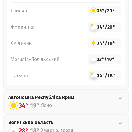
Гайсин
35°
/
20°
Жмеринка
34°
/
20°
Хмільник
34°
/
18°
Могилів-Подільський
33°
/
19°
Тульчин
34°
/
18°
Автономна Республіка Крим
34°
19°
Ясно
Волинська
область
28°
18°
Хмарно, грози