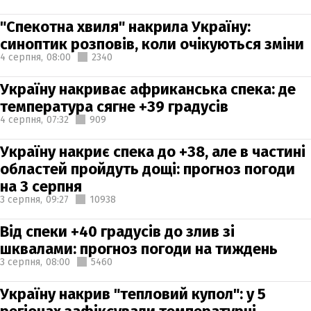
"Спекотна хвиля" накрила Україну:
синоптик розповів, коли очікуються зміни
4 серпня,
08:00
2340
Україну накриває африканська спека: де
температура сягне +39 градусів
4 серпня,
07:32
909
Україну накриє спека до +38, але в частині
областей пройдуть дощі: прогноз погоди
на 3 серпня
3 серпня,
09:27
10938
Від спеки +40 градусів до злив зі
шквалами: прогноз погоди на тиждень
3 серпня,
08:00
5460
Україну накрив "тепловий купол": у 5