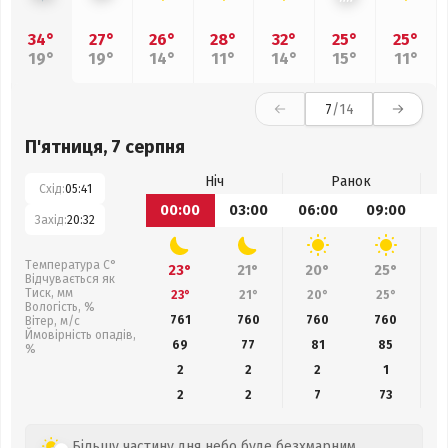
34°
27°
26°
28°
32°
25°
25°
19°
19°
14°
11°
14°
15°
11°
7
/14
П'ятниця, 7 серпня
Ніч
Ранок
Схід:
05:41
00:00
03:00
06:00
09:00
1
Захід:
20:32
Температура С°
23°
21°
20°
25°
Відчувається як
Тиск, мм
23°
21°
20°
25°
Вологість, %
761
760
760
760
Вітер, м/с
Ймовірність опадів,
69
77
81
85
%
2
2
2
1
2
2
7
73
Більшу частину дня небо буде безхмарним.