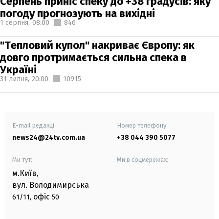
Серпень приніс спеку до +38 градусів: яку
погоду прогнозують на вихідні
1 серпня,
08:00
846
"Тепловий купол" накриває Європу: як
довго протримається сильна спека в
Україні
31 липня,
20:00
10915
E-mail редакції
Номер телефону:
news24@24tv.com.ua
+38 044 390 5077
Ми тут:
Ми в соцмережах:
м.Київ
,
вул. Володимирська
офіс
61/11,
50