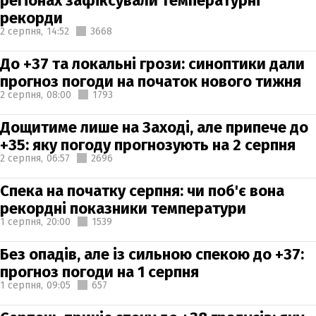
регіонах зафіксували температурні
рекорди
2 серпня,
14:52
3668
До +37 та локальні грози: синоптики дали
прогноз погоди на початок нового тижня
2 серпня,
08:00
1793
Дощитиме лише на Заході, але припече до
+35: яку погоду прогнозують на 2 серпня
2 серпня,
06:57
2696
Спека на початку серпня: чи поб'є вона
рекордні показники температури
1 серпня,
20:00
1539
Без опадів, але із сильною спекою до +37:
прогноз погоди на 1 серпня
1 серпня,
09:05
657