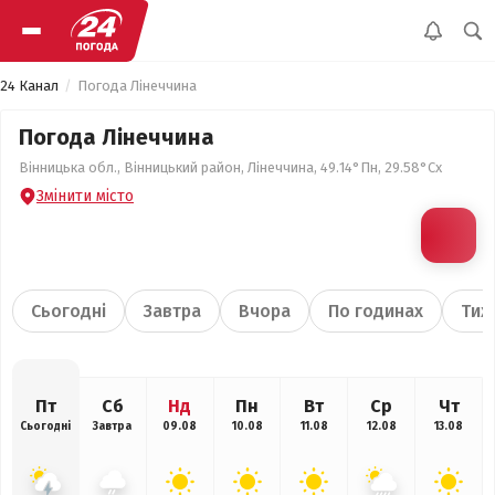
24 Канал
Погода Лінеччина
Погода Лінеччина
Вінницька обл., Вінницький район, Лінеччина, 49.14°Пн, 29.58°Сх
Змінити місто
Сьогодні
Завтра
Вчора
По годинах
Тиж
Пт
Сб
Нд
Пн
Вт
Ср
Чт
Сьогодні
Завтра
09.08
10.08
11.08
12.08
13.08