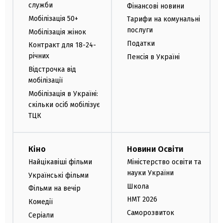
служби
Фінансові новини
Мобілізація 50+
Тарифи на комунальні
послуги
Мобілізація жінок
Податки
Контракт для 18-24-
річних
Пенсія в Україні
Відстрочка від
мобілізації
Мобілізація в Україні:
скільки осіб мобілізує
ТЦК
Кіно
Новини Освіти
Найцікавіші фільми
Міністерство освіти та
науки України
Українські фільми
Школа
Фільми на вечір
НМТ 2026
Комедії
Саморозвиток
Серіали