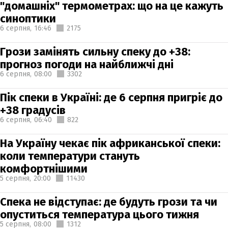
"домашніх" термометрах: що на це кажуть
синоптики
6 серпня,
16:46
2175
Грози замінять сильну спеку до +38:
прогноз погоди на найближчі дні
6 серпня,
08:00
3302
Пік спеки в Україні: де 6 серпня пригріє до
+38 градусів
6 серпня,
06:40
822
На Україну чекає пік африканської спеки:
коли температури стануть
комфортнішими
5 серпня,
20:00
11430
Спека не відступає: де будуть грози та чи
опуститься температура цього тижня
5 серпня,
08:00
1312