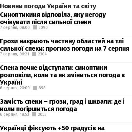
Новини погоди України та світу
Синоптикиня відповіла, яку негоду
очікувати після сильної спеки
7 серпня,
08:00
2090
Грози накриють частину областей на тлі
сильної спеки: прогноз погоди на 7 серпня
7 серпня,
06:21
2304
Спека почне відступати: синоптики
розповіли, коли та як зміниться погода в
Україні
6 серпня,
20:00
898
Замість спеки – грози, град і шквали: де і
коли погіршиться погода
6 серпня,
18:53
2053
Українці фіксують +50 градусів на