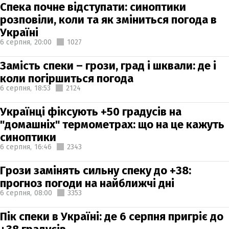
Спека почне відступати: синоптики
розповіли, коли та як зміниться погода в
Україні
6 серпня,
20:00
1027
Замість спеки – грози, град і шквали: де і
коли погіршиться погода
6 серпня,
18:53
2124
Українці фіксують +50 градусів на
"домашніх" термометрах: що на це кажуть
синоптики
6 серпня,
16:46
2343
Грози замінять сильну спеку до +38:
прогноз погоди на найближчі дні
6 серпня,
08:00
3353
Пік спеки в Україні: де 6 серпня пригріє до