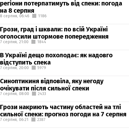
регіони потерпатимуть від спеки: погода
на 8 серпня
8 серпня,
06:46
1186
Грози, град і шквали: по всій Україні
оголосили штормове попередження
7 серпня,
21:00
1844
В Україні дещо похолодає: як надовго
відступить спека
7 серпня,
20:00
5979
Синоптикиня відповіла, яку негоду
очікувати після сильної спеки
7 серпня,
08:00
2433
Грози накриють частину областей на тлі
сильної спеки: прогноз погоди на 7 серпня
7 серпня,
06:21
2387