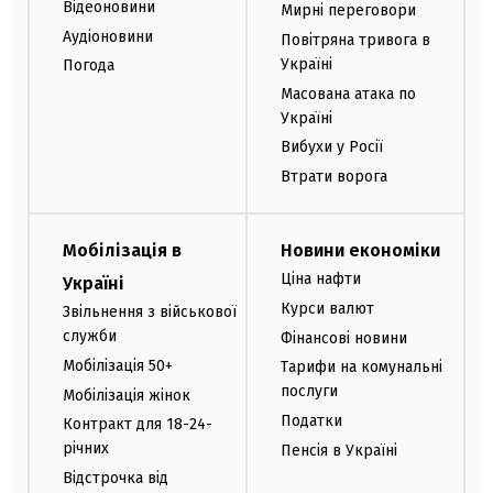
Відеоновини
Мирні переговори
Аудіоновини
Повітряна тривога в
Україні
Погода
Масована атака по
Україні
Вибухи у Росії
Втрати ворога
Мобілізація в
Новини економіки
Ціна нафти
Україні
Курси валют
Звільнення з військової
служби
Фінансові новини
Мобілізація 50+
Тарифи на комунальні
послуги
Мобілізація жінок
Податки
Контракт для 18-24-
річних
Пенсія в Україні
Відстрочка від