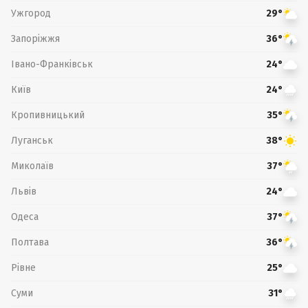
Ужгород
29°
Запоріжжя
36°
Івано-Франківськ
24°
Київ
24°
Кропивницький
35°
Луганськ
38°
Миколаїв
37°
Львів
24°
Одеса
37°
Полтава
36°
Рівне
25°
Суми
31°