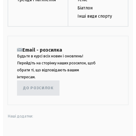
Біатлон
Інші види спорту
Email - розсилка
Будьте в курсі всіх новин і оновлень!
Перейдіть на сторінку наших розсилок, щоб
обрати ті, що відповідають вашим
інтересам.
ДО РОЗСИЛОК
Наші додатки:
android
apple