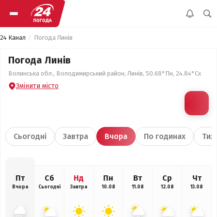
24 Канал
Погода Линів
Погода Линів
Волинська обл., Володимирський район, Линів, 50.68°Пн, 24.84°Сх
Змінити місто
Сьогодні
Завтра
Вчора
По годинах
Тиж
Пт
Сб
Нд
Пн
Вт
Ср
Чт
Вчора
Сьогодні
Завтра
10.08
11.08
12.08
13.08