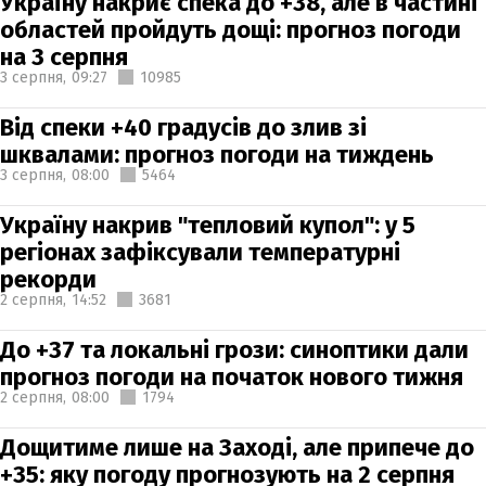
Україну накриє спека до +38, але в частині
областей пройдуть дощі: прогноз погоди
на 3 серпня
3 серпня,
09:27
10985
Від спеки +40 градусів до злив зі
шквалами: прогноз погоди на тиждень
3 серпня,
08:00
5464
Україну накрив "тепловий купол": у 5
регіонах зафіксували температурні
рекорди
2 серпня,
14:52
3681
До +37 та локальні грози: синоптики дали
прогноз погоди на початок нового тижня
2 серпня,
08:00
1794
Дощитиме лише на Заході, але припече до
+35: яку погоду прогнозують на 2 серпня