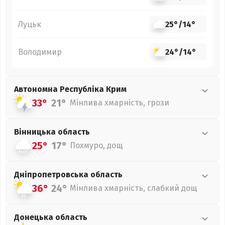
Луцьк
25°
/
14°
Володимир
24°
/
14°
Автономна Республіка Крим
33°
21°
Мінлива хмарність, грози
Вінницька
область
25°
17°
Похмуро, дощ
Дніпропетровська
область
36°
24°
Мінлива хмарність, слабкий дощ
Донецька
область