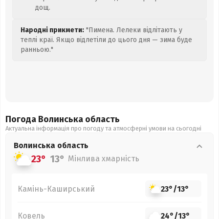
дощ.
Народні прикмети:
"Пимена. Лелеки відлітають у
теплі краї. Якщо відлетіли до цього дня — зима буде
ранньою."
Погода Волинська
область
Актуальна інформація про погоду та атмосферні умови на сьогодні
Волинська
область
23°
13°
Мінлива хмарність
Камінь-Каширський
23°
/
13°
Ковель
24°
/
13°