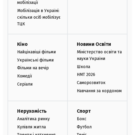
мобілізації
Мобілізація в Україні:
скільки осіб мобілізує
ТЦК
Кіно
Новини Освіти
Найцікавіші фільми
Міністерство освіти та
науки України
Українські фільми
Школа
Фільми на вечір
НМТ 2026
Комедії
Саморозвиток
Серіали
Навчання за кордоном
Нерухомість
Спорт
Аналітика ринку
Бокс
Купівля житла
Футбол
Тренди і натхнення
Теніс