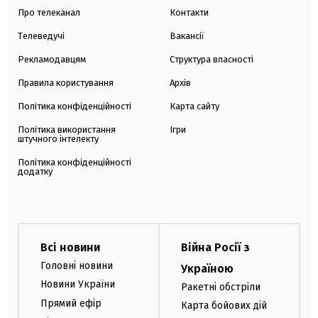
Про телеканал
Контакти
Телеведучі
Вакансії
Рекламодавцям
Структура власності
Правила користування
Архів
Політика конфіденційності
Карта сайту
Політика використання
Ігри
штучного інтелекту
Політика конфіденційності
додатку
Всі новини
Війна Росії з
Головні новини
Україною
Новини України
Ракетні обстріли
Прямий ефір
Карта бойових дій