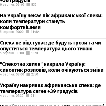
+38 градусів
6 серпня,
06:40
835
На Україну чекає пік африканської спеки:
коли температури стануть
комфортнішими
5 серпня,
20:00
11484
Спека не відступає: де будуть грози та чи
опуститься температура цього тижня
5 серпня,
08:00
1320
"Спекотна хвиля" накрила Україну:
синоптик розповів, коли очікуються зміни
4 серпня,
08:00
2350
Україну накриває африканська спека: де
температура сягне +39 градусів
4 серпня,
07:32
911