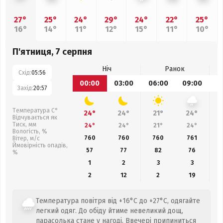
27°
25°
24°
29°
24°
22°
25°
16°
14°
11°
12°
15°
11°
10°
П'ятниця, 7 серпня
Ніч
Ранок
Схід:
05:56
00:00
03:00
06:00
09:00
1
Захід:
20:57
Температура С°
24°
24°
21°
24°
Відчувається як
Тиск, мм
24°
24°
21°
24°
Вологість, %
760
760
760
761
Вітер, м/с
Ймовірність опадів,
57
77
82
76
%
1
2
3
3
2
12
2
19
Температура повітря від +16°C до +27°C, одягайте
легкий одяг. До обіду йтиме невеликий дощ,
парасолька стане у нагоді. Ввечері припиниться