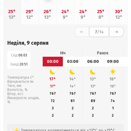
25°
29°
26°
24°
24°
25°
30°
13°
12°
13°
9°
9°
8°
12°
7
/14
Неділя, 9 серпня
Ніч
Ранок
Схід:
06:03
00:00
03:00
06:00
09:00
1
Захід:
20:51
Температура С°
17°
14°
13°
18°
Відчувається як
Тиск, мм
17°
14°
13°
18°
Вологість, %
767
767
767
767
Вітер, м/с
Ймовірність опадів,
72
81
89
74
%
3
2
2
1
2
2
2
2
Температура коливатиметься від +13°C до +25°C,