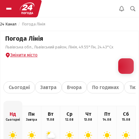
24 Канал
Погода Лінія
Погода Лінія
Львівська обл., Львівський район, Лінія, 49.55°Пн, 24.43°Сх
Змінити місто
Сьогодні
Завтра
Вчора
По годинах
Тиж
Нд
Пн
Вт
Ср
Чт
Пт
Сб
Сьогодні
Завтра
11.08
12.08
13.08
14.08
15.08