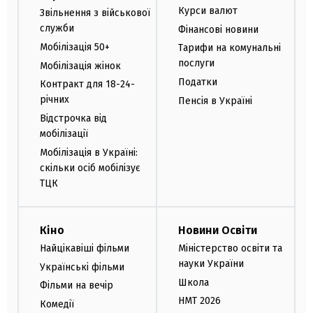
Курси валют
Звільнення з військової
служби
Фінансові новини
Мобілізація 50+
Тарифи на комунальні
послуги
Мобілізація жінок
Податки
Контракт для 18-24-
річних
Пенсія в Україні
Відстрочка від
мобілізації
Мобілізація в Україні:
скільки осіб мобілізує
ТЦК
Кіно
Новини Освіти
Найцікавіші фільми
Міністерство освіти та
науки України
Українські фільми
Школа
Фільми на вечір
НМТ 2026
Комедії