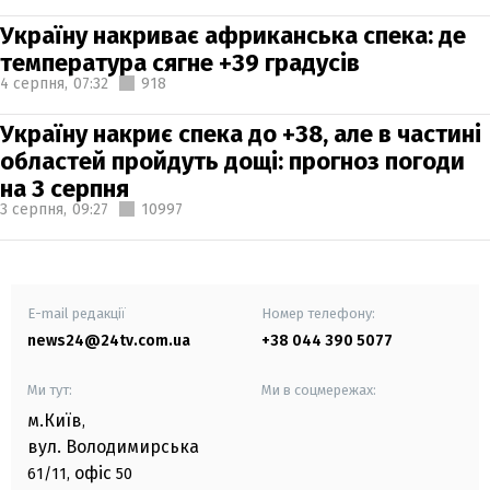
Україну накриває африканська спека: де
температура сягне +39 градусів
4 серпня,
07:32
918
Україну накриє спека до +38, але в частині
областей пройдуть дощі: прогноз погоди
на 3 серпня
3 серпня,
09:27
10997
E-mail редакції
Номер телефону:
news24@24tv.com.ua
+38 044 390 5077
Ми тут:
Ми в соцмережах:
м.Київ
,
вул. Володимирська
офіс
61/11,
50