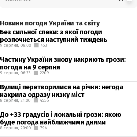
Новини погоди України та світу
Без сильної спеки: з якої погоди
розпочнеться наступний тиждень
9 серпня,
08:00
453
Частину України знову накриють грози:
погода на 9 серпня
9 серпня,
06:33
2209
Вулиці перетворилися на річки: негода
накрила одразу низку міст
8 серпня,
21:00
4556
До +33 градусів і локальні грози: якою
буде погода найближчими днями
8 серпня,
20:00
794