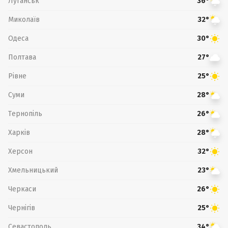
Луганськ
36°
Миколаїв
32°
Одеса
30°
Полтава
27°
Рівне
25°
Суми
28°
Тернопіль
26°
Харків
28°
Херсон
32°
Хмельницький
23°
Черкаси
26°
Чернігів
25°
Севастополь
34°