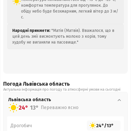
комфортна температура для прогулянок. До
обіду небо буде безхмарним, легкий вітер до 3 м/
с.
Народні прикмети:
"Матія (Матвія). Вважалося, що в
цей день змії висмоктують молоко з корів, тому
худобу не виганяли на пасовище."
Погода Львівська
область
Актуальна інформація про погоду та атмосферні умови на сьогодні
Львівська
область
24°
13°
Переважно ясно
Дрогобич
24°
/
13°