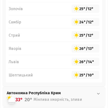
Золочів
25°
/
12°
Самбір
24°
/
12°
Стрий
25°
/
12°
Яворів
26°
/
13°
Львів
26°
/
14°
Шептицький
25°
/
10°
Автономна Республіка Крим
33°
20°
Мінлива хмарність, зливи