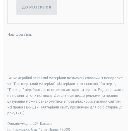
ДО РОЗСИЛОК
Наші додатки:
android
apple
smart tv
samsung smart tv
Всі комерційні рекламні матеріали позначені словами "Спецпроєкт"
чи "Партнерський матеріал". Матеріали з позначкою "Експерт",
"Позиція" відображають позицію авторів та героїв. Редакція може
не поділяти їхніх поглядів. Детальніше щодо реклами та правил
цитування можна ознайомитись в правилах користування сайтом.
Усі права захищені.
Матеріали сайту призначені для осіб старше
21
року (21+)
Онлайн-медіа «24 Канал»
пл. Галицька, буд. 15, м. Львів, 79008