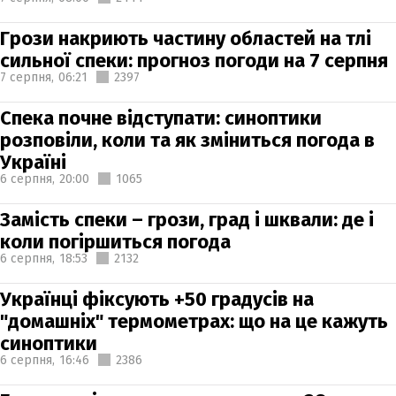
Грози накриють частину областей на тлі
сильної спеки: прогноз погоди на 7 серпня
7 серпня,
06:21
2397
Спека почне відступати: синоптики
розповіли, коли та як зміниться погода в
Україні
6 серпня,
20:00
1065
Замість спеки – грози, град і шквали: де і
коли погіршиться погода
6 серпня,
18:53
2132
Українці фіксують +50 градусів на
"домашніх" термометрах: що на це кажуть
синоптики
6 серпня,
16:46
2386