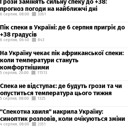
Грози замінять сильну спеку до +38:
прогноз погоди на найближчі дні
6 серпня,
08:00
3361
Пік спеки в Україні: де 6 серпня пригріє до
+38 градусів
6 серпня,
06:40
843
На Україну чекає пік африканської спеки:
коли температури стануть
комфортнішими
5 серпня,
20:00
11513
Спека не відступає: де будуть грози та чи
опуститься температура цього тижня
5 серпня,
08:00
1325
"Спекотна хвиля" накрила Україну:
синоптик розповів, коли очікуються зміни
4 серпня,
08:00
2351