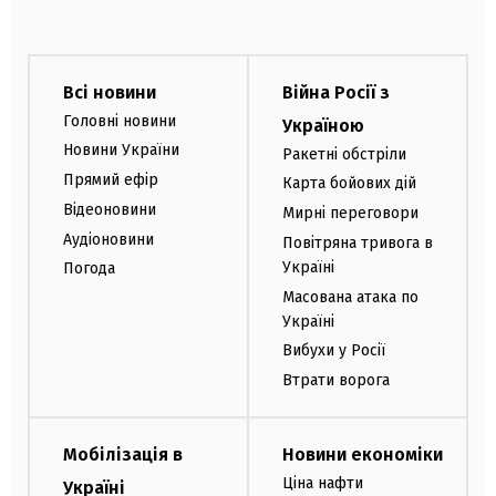
Всі новини
Війна Росії з
Головні новини
Україною
Новини України
Ракетні обстріли
Прямий ефір
Карта бойових дій
Відеоновини
Мирні переговори
Аудіоновини
Повітряна тривога в
Україні
Погода
Масована атака по
Україні
Вибухи у Росії
Втрати ворога
Мобілізація в
Новини економіки
Ціна нафти
Україні