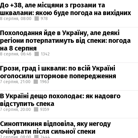
До +38, але місцями з грозами та
шквалами: якою буде погода на вихідних
8 серпня,
08:00
978
Похолодання йде в Україну, але деякі
регіони потерпатимуть від спеки: погода
на 8 серпня
8 серпня,
06:46
1342
Грози, град і шквали: по всій Україні
оголосили штормове попередження
7 серпня,
21:00
1963
В Україні дещо похолодає: як надовго
відступить спека
7 серпня,
20:00
9359
Синоптикиня відповіла, яку негоду
очікувати після сильної спеки
7 серпня,
08:00
2444