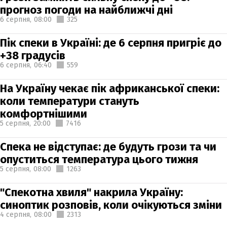
прогноз погоди на найближчі дні
6 серпня,
08:00
325
Пік спеки в Україні: де 6 серпня пригріє до
+38 градусів
6 серпня,
06:40
559
На Україну чекає пік африканської спеки:
коли температури стануть
комфортнішими
5 серпня,
20:00
7416
Спека не відступає: де будуть грози та чи
опуститься температура цього тижня
5 серпня,
08:00
1263
"Спекотна хвиля" накрила Україну:
синоптик розповів, коли очікуються зміни
4 серпня,
08:00
2313