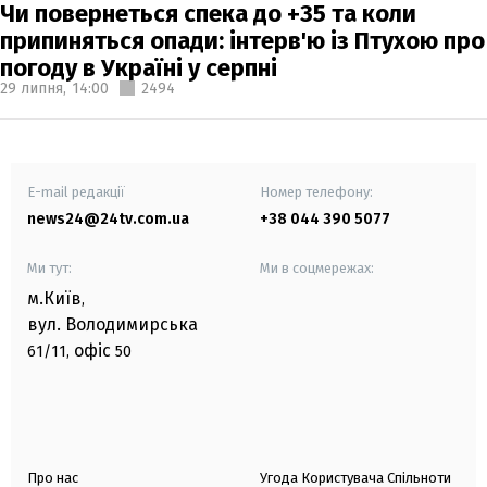
Чи повернеться спека до +35 та коли
припиняться опади: інтерв'ю із Птухою про
погоду в Україні у серпні
29 липня,
14:00
2494
E-mail редакції
Номер телефону:
news24@24tv.com.ua
+38 044 390 5077
Ми тут:
Ми в соцмережах:
м.Київ
,
вул. Володимирська
офіс
61/11,
50
Про нас
Угода Користувача Спільноти