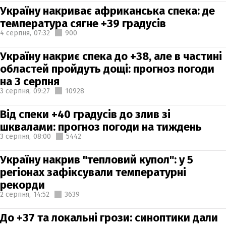
Україну накриває африканська спека: де
температура сягне +39 градусів
4 серпня,
07:32
900
Україну накриє спека до +38, але в частині
областей пройдуть дощі: прогноз погоди
на 3 серпня
3 серпня,
09:27
10928
Від спеки +40 градусів до злив зі
шквалами: прогноз погоди на тиждень
3 серпня,
08:00
5442
Україну накрив "тепловий купол": у 5
регіонах зафіксували температурні
рекорди
2 серпня,
14:52
3639
До +37 та локальні грози: синоптики дали