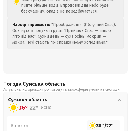
пийте більше води. Впродовж дня небо буде
безхмарним, опадів не передбачається.
Народні прикмети:
"Преображення (Яблучний Спас).
Освячують яблука і груші. "Прийшов Спас — пішло
літо від нас". Сухий день — суха осінь, мокрий —
мокра. Ночі стають по-справжньому холодними."
Погода Сумська
область
Актуальна інформація про погоду та атмосферні умови на сьогодні
Сумська
область
36°
22°
Ясно
Конотоп
36°
/
22°