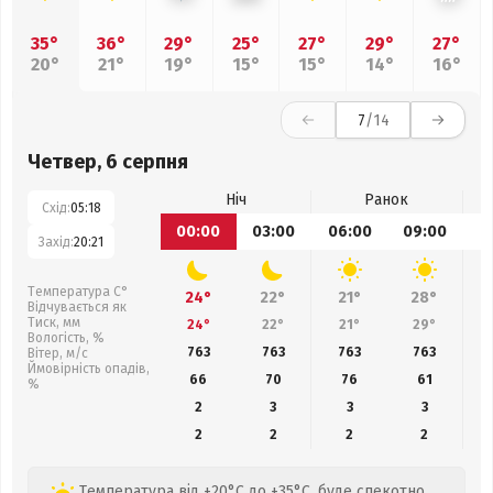
35°
36°
29°
25°
27°
29°
27°
20°
21°
19°
15°
15°
14°
16°
7
/14
Четвер, 6 серпня
Ніч
Ранок
Схід:
05:18
00:00
03:00
06:00
09:00
1
Захід:
20:21
Температура С°
24°
22°
21°
28°
Відчувається як
Тиск, мм
24°
22°
21°
29°
Вологість, %
763
763
763
763
Вітер, м/с
Ймовірність опадів,
66
70
76
61
%
2
3
3
3
2
2
2
2
Температура від +20°C до +35°C, буде спекотно,