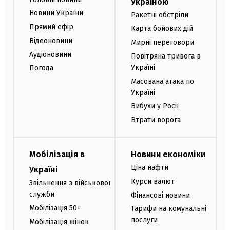
Україною
Новини України
Ракетні обстріли
Прямий ефір
Карта бойових дій
Відеоновини
Мирні переговори
Аудіоновини
Повітряна тривога в
Україні
Погода
Масована атака по
Україні
Вибухи у Росії
Втрати ворога
Мобілізація в
Новини економіки
Ціна нафти
Україні
Курси валют
Звільнення з військової
служби
Фінансові новини
Мобілізація 50+
Тарифи на комунальні
послуги
Мобілізація жінок