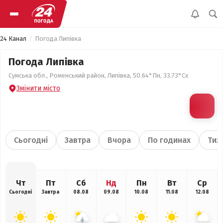
24 Канал
Погода Липівка
Погода Липівка
Сумська обл., Роменський район, Липівка, 50.64°Пн, 33.73°Сх
Змінити місто
Сьогодні
Завтра
Вчора
По годинах
Тиж
Чт
Пт
Сб
Нд
Пн
Вт
Ср
Сьогодні
Завтра
08.08
09.08
10.08
11.08
12.08