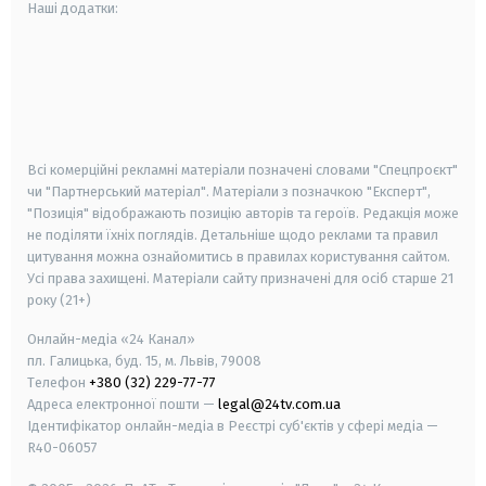
Наші додатки:
android
apple
smart tv
samsung smart tv
Всі комерційні рекламні матеріали позначені словами "Спецпроєкт"
чи "Партнерський матеріал". Матеріали з позначкою "Експерт",
"Позиція" відображають позицію авторів та героїв. Редакція може
не поділяти їхніх поглядів. Детальніше щодо реклами та правил
цитування можна ознайомитись в правилах користування сайтом.
Усі права захищені.
Матеріали сайту призначені для осіб старше
21
року (21+)
Онлайн-медіа «24 Канал»
пл. Галицька, буд. 15, м. Львів, 79008
Телефон
+380 (32) 229-77-77
Адреса електронної пошти —
legal@24tv.com.ua
Ідентифікатор онлайн-медіа в Реєстрі суб'єктів у сфері медіа —
R40-06057