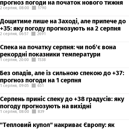
прогноз погоди на початок нового тижня
2 серпня,
08:00
1790
Дощитиме лише на Заході, але припече до
+35: яку погоду прогнозують на 2 серпня
2 серпня,
06:57
2691
Спека на початку серпня: чи поб'є вона
рекордні показники температури
1 серпня,
20:00
1538
Без опадів, але із сильною спекою до +37:
прогноз погоди на 1 серпня
1 серпня,
09:05
651
Серпень приніс спеку до +38 градусів: яку
погоду прогнозують на вихідні
1 серпня,
08:00
839
"Тепловий купол" накриває Європу: як