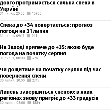
довго протримається сильна спека в
Україні
31 липня,
20:00
10900
Спека до +34 повертається: прогноз
погоди на 31 липня
31 липня,
09:15
911
На Заході припече до +35: якою буде
погода на початку серпня
31 липня,
08:00
426
Чи дощитиме на початку серпня під час
повернення спеки
30 липня,
20:00
2315
Липень завершиться спекою: в яких
регіонах знову пригріє до +33 градусів
30 липня,
08:00
1884