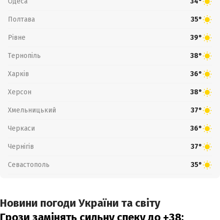
Одеса
34°
Полтава
35°
Рівне
39°
Тернопіль
38°
Харків
36°
Херсон
38°
Хмельницький
37°
Черкаси
36°
Чернігів
37°
Севастополь
35°
Новини погоди України та світу
Грози замінять сильну спеку до +38: