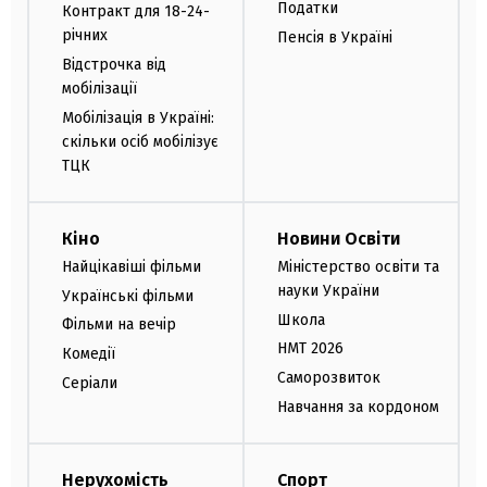
Податки
Контракт для 18-24-
річних
Пенсія в Україні
Відстрочка від
мобілізації
Мобілізація в Україні:
скільки осіб мобілізує
ТЦК
Кіно
Новини Освіти
Найцікавіші фільми
Міністерство освіти та
науки України
Українські фільми
Школа
Фільми на вечір
НМТ 2026
Комедії
Саморозвиток
Серіали
Навчання за кордоном
Нерухомість
Спорт