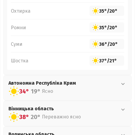
Охтирка
35°
/
20°
Ромни
35°
/
20°
Суми
36°
/
20°
Шостка
37°
/
21°
Автономна Республіка Крим
34°
19°
Ясно
Вінницька
область
38°
20°
Переважно ясно
Волинська
область