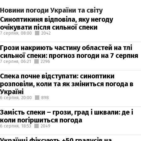
Новини погоди України та світу
Синоптикиня відповіла, яку негоду
очікувати після сильної спеки
7 серпня,
08:00
2042
Грози накриють частину областей на тлі
сильної спеки: прогноз погоди на 7 серпня
7 серпня,
06:21
2296
Спека почне відступати: синоптики
розповіли, коли та як зміниться погода в
Україні
6 серпня,
20:00
898
Замість спеки – грози, град і шквали: де і
коли погіршиться погода
6 серпня,
18:53
2049
Українці фіксують +50 градусів на