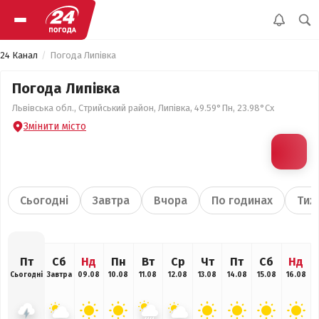
24 Канал
Погода Липівка
Погода Липівка
Львівська обл., Стрийський район, Липівка, 49.59°Пн, 23.98°Сх
Змінити місто
Сьогодні
Завтра
Вчора
По годинах
Тиж
Пт
Сб
Нд
Пн
Вт
Ср
Чт
Пт
Сб
Нд
Сьогодні
Завтра
09.08
10.08
11.08
12.08
13.08
14.08
15.08
16.08