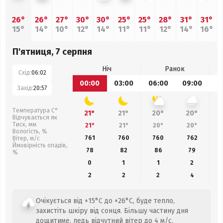
26°
26°
27°
30°
30°
25°
25°
28°
31°
31°
15°
14°
10°
12°
14°
11°
11°
12°
14°
16°
П'ятниця, 7 серпня
Ніч
Ранок
Схід:
06:02
00:00
03:00
06:00
09:00
1
Захід:
20:57
Температура С°
21°
21°
20°
20°
Відчувається як
Тиск, мм
21°
21°
20°
20°
Вологість, %
761
760
760
762
Вітер, м/с
Ймовірність опадів,
78
82
86
79
%
0
1
1
2
2
2
2
4
Очікується від +15°C до +26°C, буде тепло,
захистіть шкіру від сонця. Більшу частину дня
дощитиме, ледь відчутний вітер до 4 м/с.