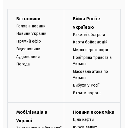
Всі новини
Війна Росії з
Головні новини
Україною
Новини України
Ракетні обстріли
Прямий ефір
Карта бойових дій
Відеоновини
Мирні переговори
Аудіоновини
Повітряна тривога в
Україні
Погода
Масована атака по
Україні
Вибухи у Росії
Втрати ворога
Мобілізація в
Новини економіки
Ціна нафти
Україні
Курси валют