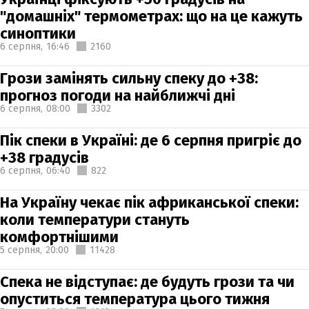
"домашніх" термометрах: що на це кажуть
синоптики
6 серпня,
16:46
2160
Грози замінять сильну спеку до +38:
прогноз погоди на найближчі дні
6 серпня,
08:00
3302
Пік спеки в Україні: де 6 серпня пригріє до
+38 градусів
6 серпня,
06:40
822
На Україну чекає пік африканської спеки:
коли температури стануть
комфортнішими
5 серпня,
20:00
11428
Спека не відступає: де будуть грози та чи
опуститься температура цього тижня