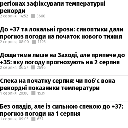
регіонах зафіксували температурні
рекорди
2 серпня,
14:52
3668
До +37 та локальні грози: синоптики дали
прогноз погоди на початок нового тижня
2 серпня,
08:00
1793
Дощитиме лише на Заході, але припече до
+35: яку погоду прогнозують на 2 серпня
2 серпня,
06:57
2696
Спека на початку серпня: чи поб'є вона
рекордні показники температури
1 серпня,
20:00
1539
Без опадів, але із сильною спекою до +37:
прогноз погоди на 1 серпня
1 серпня,
09:05
657