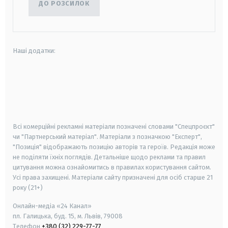
ДО РОЗСИЛОК
Наші додатки:
android
apple
smart tv
samsung smart tv
Всі комерційні рекламні матеріали позначені словами "Спецпроєкт"
чи "Партнерський матеріал". Матеріали з позначкою "Експерт",
"Позиція" відображають позицію авторів та героїв. Редакція може
не поділяти їхніх поглядів. Детальніше щодо реклами та правил
цитування можна ознайомитись в правилах користування сайтом.
Усі права захищені.
Матеріали сайту призначені для осіб старше
21
року (21+)
Онлайн-медіа «24 Канал»
пл. Галицька, буд. 15, м. Львів, 79008
Телефон
+380 (32) 229-77-77