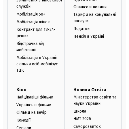
Звільнення з військової
служби
Фінансові новини
Мобілізація 50+
Тарифи на комунальні
послуги
Мобілізація жінок
Податки
Контракт для 18-24-
річних
Пенсія в Україні
Відстрочка від
мобілізації
Мобілізація в Україні:
скільки осіб мобілізує
ТЦК
Кіно
Новини Освіти
Найцікавіші фільми
Міністерство освіти та
науки України
Українські фільми
Школа
Фільми на вечір
НМТ 2026
Комедії
Саморозвиток
Серіали