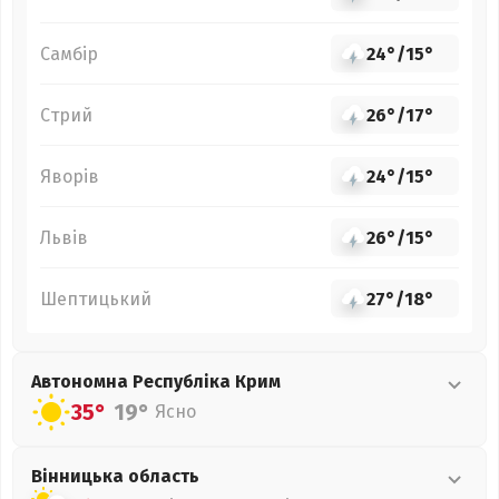
Самбір
24°
/
15°
Стрий
26°
/
17°
Яворів
24°
/
15°
Львів
26°
/
15°
Шептицький
27°
/
18°
Автономна Республіка Крим
35°
19°
Ясно
Вінницька
область