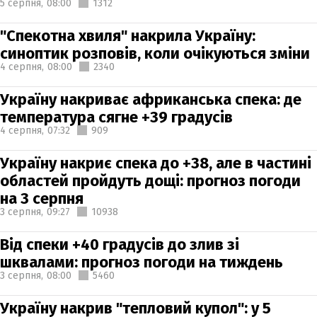
5 серпня,
08:00
1312
"Спекотна хвиля" накрила Україну:
синоптик розповів, коли очікуються зміни
4 серпня,
08:00
2340
Україну накриває африканська спека: де
температура сягне +39 градусів
4 серпня,
07:32
909
Україну накриє спека до +38, але в частині
областей пройдуть дощі: прогноз погоди
на 3 серпня
3 серпня,
09:27
10938
Від спеки +40 градусів до злив зі
шквалами: прогноз погоди на тиждень
3 серпня,
08:00
5460
Україну накрив "тепловий купол": у 5