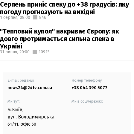
Серпень приніс спеку до +38 градусів: яку
погоду прогнозують на вихідні
1 серпня,
08:00
846
"Тепловий купол" накриває Європу: як
довго протримається сильна спека в
Україні
31 липня,
20:00
10915
E-mail редакції
Номер телефону:
news24@24tv.com.ua
+38 044 390 5077
Ми тут:
Ми в соцмережах:
м.Київ
,
вул. Володимирська
офіс
61/11,
50