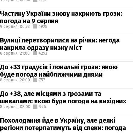
Частину України знову накриють грози:
погода на 9 серпня
9 серпня,
06:33
1928
Вулиці перетворилися на річки: негода
накрила одразу низку міст
8 серпня,
21:00
4253
До +33 градусів і локальні грози: якою
буде погода найближчими днями
8 серпня,
20:00
757
До +38, але місцями з грозами та
шквалами: якою буде погода на вихідних
8 серпня,
08:00
976
Похолодання йде в Україну, але деякі
регіони потерпатимуть від спеки: погода