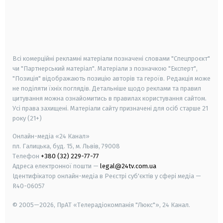
android
apple
smart tv
samsung smart tv
Всі комерційні рекламні матеріали позначені словами "Спецпроєкт"
чи "Партнерський матеріал". Матеріали з позначкою "Експерт",
"Позиція" відображають позицію авторів та героїв. Редакція може
не поділяти їхніх поглядів. Детальніше щодо реклами та правил
цитування можна ознайомитись в правилах користування сайтом.
Усі права захищені.
Матеріали сайту призначені для осіб старше
21
року (21+)
Онлайн-медіа «24 Канал»
пл. Галицька, буд. 15, м. Львів, 79008
Телефон
+380 (32) 229-77-77
Адреса електронної пошти —
legal@24tv.com.ua
Ідентифікатор онлайн-медіа в Реєстрі суб'єктів у сфері медіа —
R40-06057
© 2005—2026,
ПрАТ «Телерадіокомпанія "Люкс"», 24 Канал.