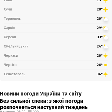
Рівне
25°
Суми
28°
Тернопіль
26°
Харків
29°
Херсон
33°
Хмельницький
24°
Черкаси
26°
Чернігів
26°
Севастополь
34°
Новини погоди України та світу
Без сильної спеки: з якої погоди
розпочнеться наступний тиждень
9 серпня,
08:00
209