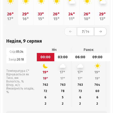
26°
29°
33°
26°
24°
26°
29°
17°
16°
15°
15°
11°
10°
13°
7
/14
Неділя, 9 серпня
Ніч
Ранок
Схід:
05:34
00:00
03:00
06:00
09:00
1
Захід:
20:18
Температура С°
19°
17°
17°
19°
Відчувається як
Тиск, мм
19°
17°
17°
19°
Вологість, %
762
763
763
764
Вітер, м/с
Ймовірність опадів,
72
78
73
60
%
6
5
6
6
2
2
2
2