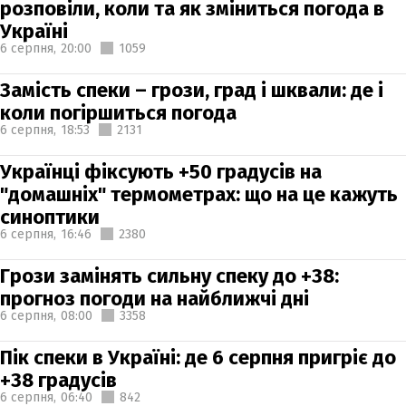
розповіли, коли та як зміниться погода в
Україні
6 серпня,
20:00
1059
Замість спеки – грози, град і шквали: де і
коли погіршиться погода
6 серпня,
18:53
2131
Українці фіксують +50 градусів на
"домашніх" термометрах: що на це кажуть
синоптики
6 серпня,
16:46
2380
Грози замінять сильну спеку до +38:
прогноз погоди на найближчі дні
6 серпня,
08:00
3358
Пік спеки в Україні: де 6 серпня пригріє до
+38 градусів
6 серпня,
06:40
842