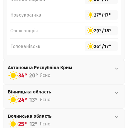
Новоукраїнка
27°
/
17°
Олександрія
29°
/
18°
Голованівськ
26°
/
17°
Автономна Республіка Крим
34°
20°
Ясно
Вінницька
область
24°
13°
Ясно
Волинська
область
25°
12°
Ясно