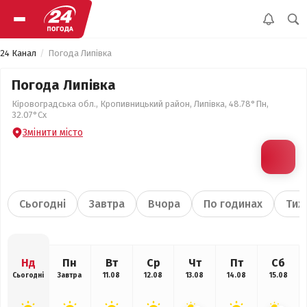
24 Канал
Погода Липівка
Погода Липівка
Кіровоградська обл., Кропивницький район, Липівка, 48.78°Пн,
32.07°Сх
Змінити місто
Сьогодні
Завтра
Вчора
По годинах
Тиж
Нд
Пн
Вт
Ср
Чт
Пт
Сб
Сьогодні
Завтра
11.08
12.08
13.08
14.08
15.08