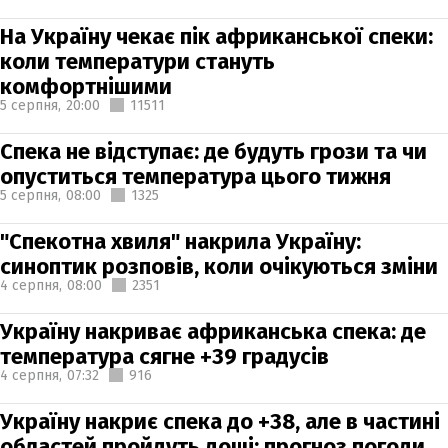
На Україну чекає пік африканської спеки:
коли температури стануть
комфортнішими
5 серпня,
20:00
11511
Спека не відступає: де будуть грози та чи
опуститься температура цього тижня
5 серпня,
08:00
1325
"Спекотна хвиля" накрила Україну:
синоптик розповів, коли очікуються зміни
4 серпня,
08:00
2351
Україну накриває африканська спека: де
температура сягне +39 градусів
4 серпня,
07:32
916
Україну накриє спека до +38, але в частині
областей пройдуть дощі: прогноз погоди