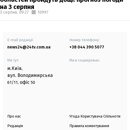
на 3 серпня
3 серпня,
09:27
10997
E-mail редакції
Номер телефону:
news24@24tv.com.ua
+38 044 390 5077
Ми тут:
Ми в соцмережах:
м.Київ
,
вул. Володимирська
офіс
61/11,
50
Про нас
Угода Користувача Спільноти
Редакція
Правила коментування