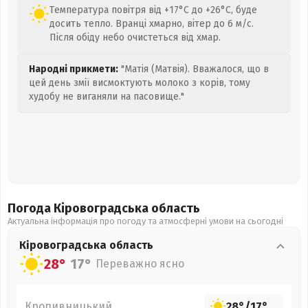
Температура повітря від +17°C до +26°C, буде
досить тепло. Вранці хмарно, вітер до 6 м/с.
Після обіду небо очистеться від хмар.
Народні прикмети:
"Матія (Матвія). Вважалося, що в
цей день змії висмоктують молоко з корів, тому
худобу не виганяли на пасовище."
Погода Кіровоградська
область
Актуальна інформація про погоду та атмосферні умови на сьогодні
Кіровоградська
область
28°
17°
Переважно ясно
Кропивницький
28°
/
17°