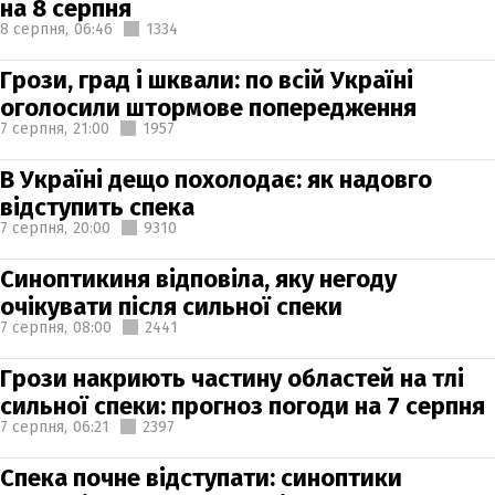
на 8 серпня
8 серпня,
06:46
1334
Грози, град і шквали: по всій Україні
оголосили штормове попередження
7 серпня,
21:00
1957
В Україні дещо похолодає: як надовго
відступить спека
7 серпня,
20:00
9310
Синоптикиня відповіла, яку негоду
очікувати після сильної спеки
7 серпня,
08:00
2441
Грози накриють частину областей на тлі
сильної спеки: прогноз погоди на 7 серпня
7 серпня,
06:21
2397
Спека почне відступати: синоптики