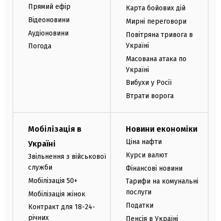
Прямий ефір
Карта бойових дій
Відеоновини
Мирні переговори
Аудіоновини
Повітряна тривога в
Україні
Погода
Масована атака по
Україні
Вибухи у Росії
Втрати ворога
Мобілізація в
Новини економіки
Ціна нафти
Україні
Курси валют
Звільнення з військової
служби
Фінансові новини
Мобілізація 50+
Тарифи на комунальні
послуги
Мобілізація жінок
Податки
Контракт для 18-24-
річних
Пенсія в Україні