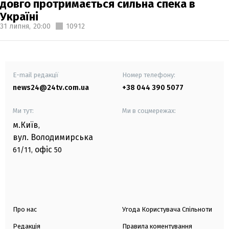
довго протримається сильна спека в
Україні
31 липня,
20:00
10912
E-mail редакції
Номер телефону:
news24@24tv.com.ua
+38 044 390 5077
Ми тут:
Ми в соцмережах:
м.Київ
,
вул. Володимирська
офіс
61/11,
50
Про нас
Угода Користувача Спільноти
Редакція
Правила коментування