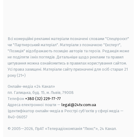
android
apple
smart tv
samsung smart tv
Всі комерційні рекламні матеріали позначені словами "Спецпроєкт"
чи "Партнерський матеріал". Матеріали з позначкою "Експерт",
"Позиція" відображають позицію авторів та героїв. Редакція може
не поділяти їхніх поглядів. Детальніше щодо реклами та правил
цитування можна ознайомитись в правилах користування сайтом.
Усі права захищені.
Матеріали сайту призначені для осіб старше
21
року (21+)
Онлайн-медіа «24 Канал»
пл. Галицька, буд. 15, м. Львів, 79008
Телефон
+380 (32) 229-77-77
Адреса електронної пошти —
legal@24tv.com.ua
Ідентифікатор онлайн-медіа в Реєстрі суб'єктів у сфері медіа —
R40-06057
© 2005—2026,
ПрАТ «Телерадіокомпанія "Люкс"», 24 Канал.