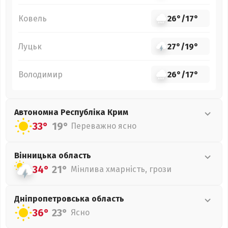
Ковель
26°
/
17°
Луцьк
27°
/
19°
Володимир
26°
/
17°
Автономна Республіка Крим
33°
19°
Переважно ясно
Вінницька
область
34°
21°
Мінлива хмарність, грози
Дніпропетровська
область
36°
23°
Ясно