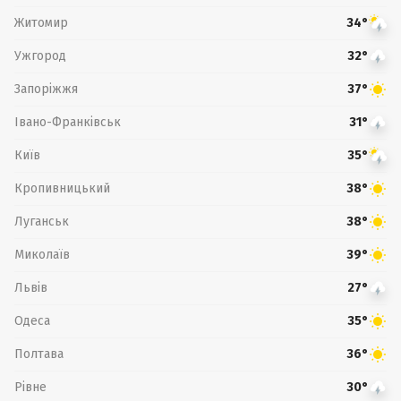
Житомир
34°
Ужгород
32°
Запоріжжя
37°
Івано-Франківськ
31°
Київ
35°
Кропивницький
38°
Луганськ
38°
Миколаїв
39°
Львів
27°
Одеса
35°
Полтава
36°
Рівне
30°