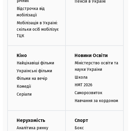
річних
Пенсія в Україні
Відстрочка від
мобілізації
Мобілізація в Україні:
скільки осіб мобілізує
ТЦК
Кіно
Новини Освіти
Найцікавіші фільми
Міністерство освіти та
науки України
Українські фільми
Школа
Фільми на вечір
НМТ 2026
Комедії
Саморозвиток
Серіали
Навчання за кордоном
Нерухомість
Спорт
Аналітика ринку
Бокс