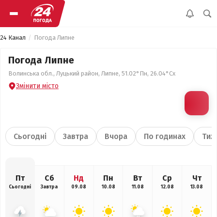
24 Канал
Погода Липне
Погода Липне
Волинська обл., Луцький район, Липне, 51.02°Пн, 26.04°Сх
Змінити місто
Сьогодні
Завтра
Вчора
По годинах
Тиж
Пт
Сб
Нд
Пн
Вт
Ср
Чт
Сьогодні
Завтра
09.08
10.08
11.08
12.08
13.08