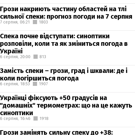
Грози накриють частину областей на тлі
сильної спеки: прогноз погоди на 7 серпня
7 серпня,
06:21
1803
Спека почне відступати: синоптики
розповіли, коли та як зміниться погода в
Україні
6 серпня,
20:00
813
Замість спеки – грози, град і шквали: де і
коли погіршиться погода
6 серпня,
18:53
1907
Українці фіксують +50 градусів на
"домашніх" термометрах: що на це кажуть
синоптики
6 серпня,
16:46
1918
Грози замінять сильну спеку до +38: