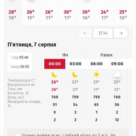
28°
26°
26°
30°
30°
24°
25°
19°
15°
11°
11°
16°
11°
10°
7
/14
П'ятниця, 7 серпня
Ніч
Ранок
Схід:
05:48
00:00
03:00
06:00
09:00
1
Захід:
20:50
Температура С°
26°
23°
21°
25°
Відчувається як
Тиск, мм
26°
23°
21°
25°
Вологість, %
760
759
759
760
Вітер, м/с
Ймовірність опадів,
51
54
65
56
%
0
3
1
2
2
2
2
12
Зранку майже ясно, слабкий вітер до 5 м/с. На