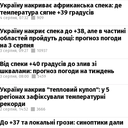
Україну накриває африканська спека: де
температура сягне +39 градусів
4 серпня,
07:32
909
Україну накриє спека до +38, але в частині
областей пройдуть дощі: прогноз погоди
на 3 серпня
3 серпня,
09:27
10937
Від спеки +40 градусів до злив зі
шквалами: прогноз погоди на тиждень
3 серпня,
08:00
5459
Україну накрив "тепловий купол": у 5
регіонах зафіксували температурні
рекорди
2 серпня,
14:52
3666
До +37 та локальні грози: синоптики дали