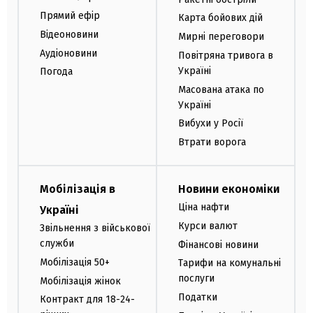
Прямий ефір
Карта бойових дій
Відеоновини
Мирні переговори
Аудіоновини
Повітряна тривога в
Україні
Погода
Масована атака по
Україні
Вибухи у Росії
Втрати ворога
Мобілізація в
Новини економіки
Ціна нафти
Україні
Курси валют
Звільнення з військової
служби
Фінансові новини
Мобілізація 50+
Тарифи на комунальні
послуги
Мобілізація жінок
Податки
Контракт для 18-24-