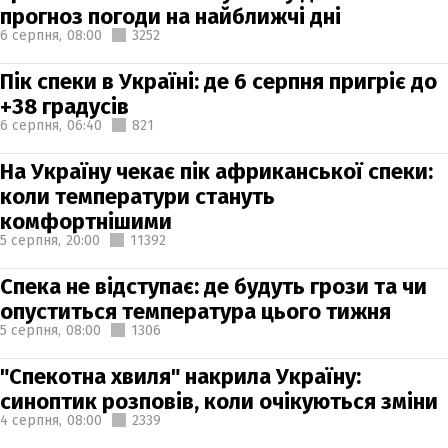
прогноз погоди на найближчі дні
6 серпня,
08:00
3252
Пік спеки в Україні: де 6 серпня пригріє до
+38 градусів
6 серпня,
06:40
821
На Україну чекає пік африканської спеки:
коли температури стануть
комфортнішими
5 серпня,
20:00
11392
Спека не відступає: де будуть грози та чи
опуститься температура цього тижня
5 серпня,
08:00
1306
"Спекотна хвиля" накрила Україну:
синоптик розповів, коли очікуються зміни
4 серпня,
08:00
2339