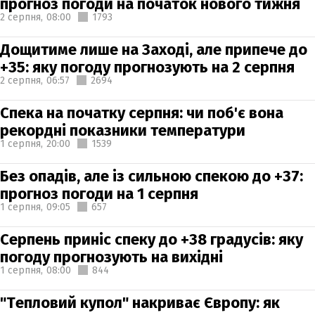
прогноз погоди на початок нового тижня
2 серпня,
08:00
1793
Дощитиме лише на Заході, але припече до
+35: яку погоду прогнозують на 2 серпня
2 серпня,
06:57
2694
Спека на початку серпня: чи поб'є вона
рекордні показники температури
1 серпня,
20:00
1539
Без опадів, але із сильною спекою до +37:
прогноз погоди на 1 серпня
1 серпня,
09:05
657
Серпень приніс спеку до +38 градусів: яку
погоду прогнозують на вихідні
1 серпня,
08:00
844
"Тепловий купол" накриває Європу: як