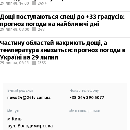
29 липня,
14:00
2494
Дощі поступаються спеці до +33 градусів:
прогноз погоди на найближчі дні
29 липня,
08:00
248
Частину областей накриють дощі, а
температура знизиться: прогноз погоди в
Україні на 29 липня
29 липня,
06:15
2383
E-mail редакції
Номер телефону:
news24@24tv.com.ua
+38 044 390 5077
Ми тут:
Ми в соцмережах:
м.Київ
,
вул. Володимирська