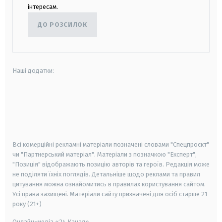
інтересам.
ДО РОЗСИЛОК
Наші додатки:
android
apple
smart tv
samsung smart tv
Всі комерційні рекламні матеріали позначені словами "Спецпроєкт"
чи "Партнерський матеріал". Матеріали з позначкою "Експерт",
"Позиція" відображають позицію авторів та героїв. Редакція може
не поділяти їхніх поглядів. Детальніше щодо реклами та правил
цитування можна ознайомитись в правилах користування сайтом.
Усі права захищені.
Матеріали сайту призначені для осіб старше
21
року (21+)
Онлайн-медіа «24 Канал»