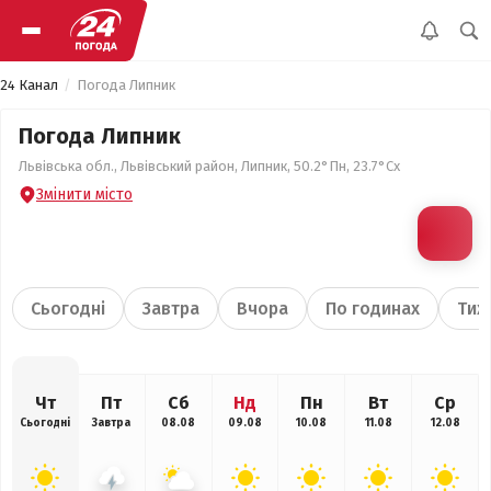
24 Канал
Погода Липник
Погода Липник
Львівська обл., Львівський район, Липник, 50.2°Пн, 23.7°Сх
Змінити місто
Сьогодні
Завтра
Вчора
По годинах
Тиж
Чт
Пт
Сб
Нд
Пн
Вт
Ср
Сьогодні
Завтра
08.08
09.08
10.08
11.08
12.08