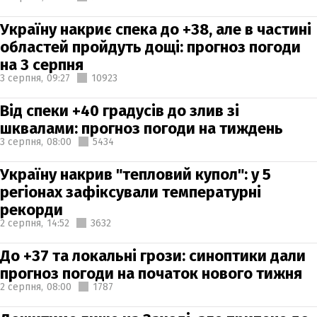
Україну накриє спека до +38, але в частині
областей пройдуть дощі: прогноз погоди
на 3 серпня
3 серпня,
09:27
10923
Від спеки +40 градусів до злив зі
шквалами: прогноз погоди на тиждень
3 серпня,
08:00
5434
Україну накрив "тепловий купол": у 5
регіонах зафіксували температурні
рекорди
2 серпня,
14:52
3632
До +37 та локальні грози: синоптики дали
прогноз погоди на початок нового тижня
2 серпня,
08:00
1787