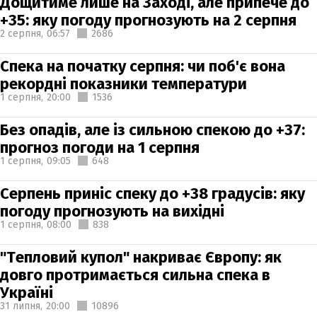
Дощитиме лише на Заході, але припече до
+35: яку погоду прогнозують на 2 серпня
2 серпня,
06:57
2686
Спека на початку серпня: чи поб'є вона
рекордні показники температури
1 серпня,
20:00
1536
Без опадів, але із сильною спекою до +37:
прогноз погоди на 1 серпня
1 серпня,
09:05
648
Серпень приніс спеку до +38 градусів: яку
погоду прогнозують на вихідні
1 серпня,
08:00
838
"Тепловий купол" накриває Європу: як
довго протримається сильна спека в
Україні
31 липня,
20:00
10896