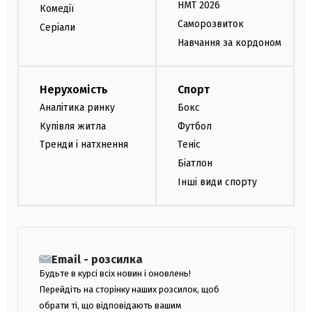
НМТ 2026
Комедії
Саморозвиток
Серіали
Навчання за кордоном
Нерухомість
Спорт
Аналітика ринку
Бокс
Купівля житла
Футбол
Тренди і натхнення
Теніс
Біатлон
Інші види спорту
Email - розсилка
Будьте в курсі всіх новин і оновлень!
Перейдіть на сторінку наших розсилок, щоб
обрати ті, що відповідають вашим