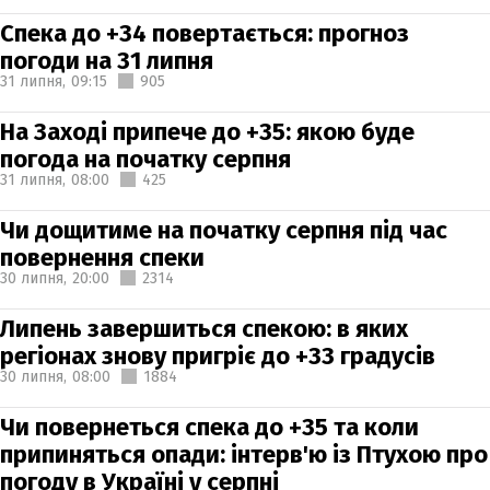
Спека до +34 повертається: прогноз
погоди на 31 липня
31 липня,
09:15
905
На Заході припече до +35: якою буде
погода на початку серпня
31 липня,
08:00
425
Чи дощитиме на початку серпня під час
повернення спеки
30 липня,
20:00
2314
Липень завершиться спекою: в яких
регіонах знову пригріє до +33 градусів
30 липня,
08:00
1884
Чи повернеться спека до +35 та коли
припиняться опади: інтерв'ю із Птухою про
погоду в Україні у серпні