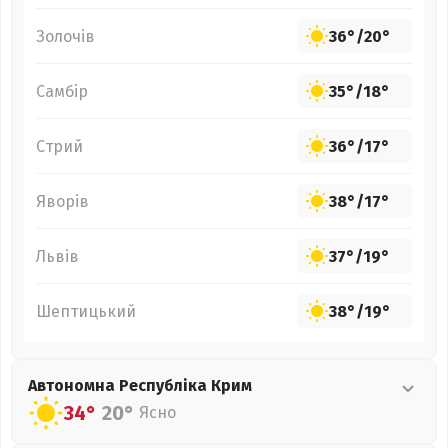
Золочів
36°
/
20°
Самбір
35°
/
18°
Стрий
36°
/
17°
Яворів
38°
/
17°
Львів
37°
/
19°
Шептицький
38°
/
19°
Автономна Республіка Крим
34°
20°
Ясно