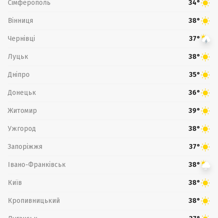
Сімферополь
34°
Вінниця
38°
Чернівці
37°
Луцьк
38°
Дніпро
35°
Донецьк
36°
Житомир
39°
Ужгород
38°
Запоріжжя
37°
Івано-Франківськ
38°
Київ
38°
Кропивницький
38°