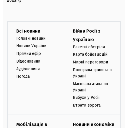
додатку
Всі новини
Війна Росії з
Головні новини
Україною
Новини України
Ракетні обстріли
Прямий ефір
Карта бойових дій
Відеоновини
Мирні переговори
Аудіоновини
Повітряна тривога в
Україні
Погода
Масована атака по
Україні
Вибухи у Росії
Втрати ворога
Мобілізація в
Новини економіки