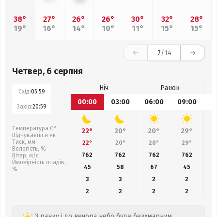
38°
27°
26°
26°
30°
32°
28°
19°
16°
14°
10°
11°
15°
15°
7
/14
Четвер, 6 серпня
Ніч
Ранок
Схід:
05:59
00:00
03:00
06:00
09:00
1
Захід:
20:59
Температура С°
22°
20°
20°
29°
Відчувається як
Тиск, мм
22°
20°
20°
29°
Вологість, %
762
762
762
762
Вітер, м/с
Ймовірність опадів,
45
58
67
45
%
3
3
2
2
2
2
2
2
З ранку і до вечора небо буде безхмарним,