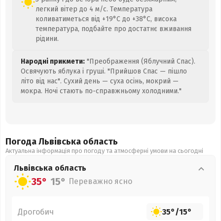
легкий вітер до 4 м/с. Температура
коливатиметься від +19°C до +38°C, висока
температура, подбайте про достатнє вживання
рідини.
Народні прикмети:
"Преображення (Яблучний Спас).
Освячують яблука і груші. "Прийшов Спас — пішло
літо від нас". Сухий день — суха осінь, мокрий —
мокра. Ночі стають по-справжньому холодними."
Погода Львівська
область
Актуальна інформація про погоду та атмосферні умови на сьогодні
Львівська
область
35°
15°
Переважно ясно
Дрогобич
35°
/
15°