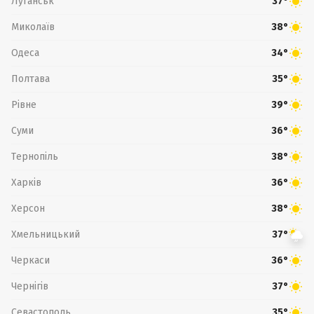
Луганськ
37°
Миколаїв
38°
Одеса
34°
Полтава
35°
Рівне
39°
Суми
36°
Тернопіль
38°
Харків
36°
Херсон
38°
Хмельницький
37°
Черкаси
36°
Чернігів
37°
Севастополь
35°