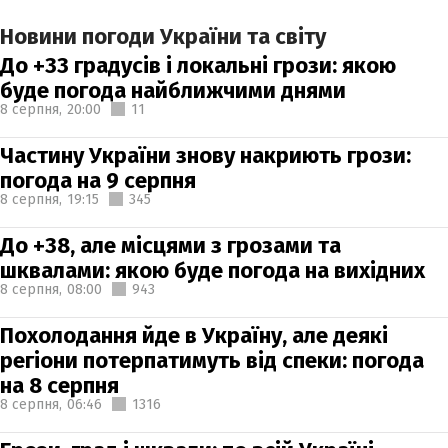
Новини погоди України та світу
До +33 градусів і локальні грози: якою
буде погода найближчими днями
8 серпня,
20:00
11
Частину України знову накриють грози:
погода на 9 серпня
8 серпня,
19:15
345
До +38, але місцями з грозами та
шквалами: якою буде погода на вихідних
8 серпня,
08:00
943
Похолодання йде в Україну, але деякі
регіони потерпатимуть від спеки: погода
на 8 серпня
8 серпня,
06:46
1316