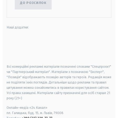
ДО РОЗСИЛОК
Наші додатки:
android
apple
smart tv
samsung smart tv
Всі комерційні рекламні матеріали позначені словами "Спецпроєкт"
чи "Партнерський матеріал". Матеріали з позначкою "Експерт",
"Позиція" відображають позицію авторів та героїв. Редакція може
не поділяти їхніх поглядів. Детальніше щодо реклами та правил
цитування можна ознайомитись в правилах користування сайтом.
Усі права захищені.
Матеріали сайту призначені для осіб старше
21
року (21+)
Онлайн-медіа «24 Канал»
пл. Галицька, буд. 15, м. Львів, 79008