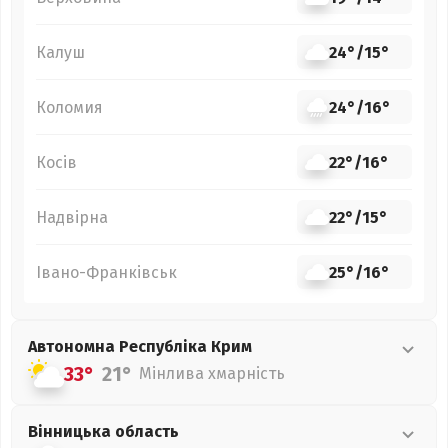
Калуш
24°
/
15°
Коломия
24°
/
16°
Косів
22°
/
16°
Надвірна
22°
/
15°
Івано-Франківськ
25°
/
16°
Автономна Республіка Крим
33°
21°
Мінлива хмарність
Вінницька
область