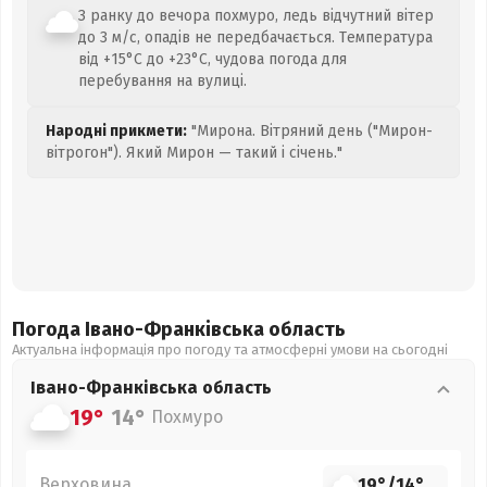
З ранку до вечора похмуро, ледь відчутний вітер
до 3 м/с, опадів не передбачається. Температура
від +15°C до +23°C, чудова погода для
перебування на вулиці.
Народні прикмети:
"Мирона. Вітряний день ("Мирон-
вітрогон"). Який Мирон — такий і січень."
Погода Івано-Франківська
область
Актуальна інформація про погоду та атмосферні умови на сьогодні
Івано-Франківська
область
19°
14°
Похмуро
Верховина
19°
/
14°