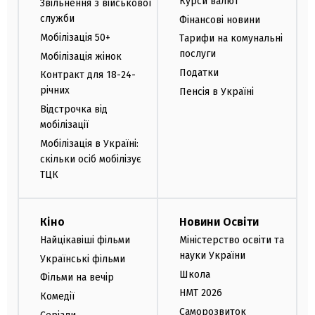
Курси валют
Звільнення з військової
служби
Фінансові новини
Мобілізація 50+
Тарифи на комунальні
послуги
Мобілізація жінок
Податки
Контракт для 18-24-
річних
Пенсія в Україні
Відстрочка від
мобілізації
Мобілізація в Україні:
скільки осіб мобілізує
ТЦК
Кіно
Новини Освіти
Найцікавіші фільми
Міністерство освіти та
науки України
Українські фільми
Школа
Фільми на вечір
НМТ 2026
Комедії
Саморозвиток