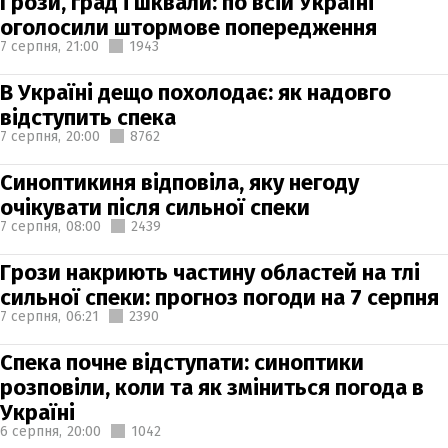
Грози, град і шквали: по всій Україні
оголосили штормове попередження
7 серпня,
21:00
1943
В Україні дещо похолодає: як надовго
відступить спека
7 серпня,
20:00
8762
Синоптикиня відповіла, яку негоду
очікувати після сильної спеки
7 серпня,
08:00
2439
Грози накриють частину областей на тлі
сильної спеки: прогноз погоди на 7 серпня
7 серпня,
06:21
2390
Спека почне відступати: синоптики
розповіли, коли та як зміниться погода в
Україні
6 серпня,
20:00
1042