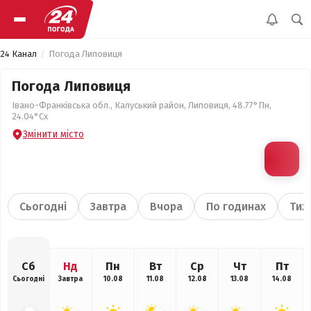
24 Канал
Погода Липовиця
Погода Липовиця
Івано-Франківська обл., Калуський район, Липовиця, 48.77°Пн,
24.04°Сх
Змінити місто
Сьогодні
Завтра
Вчора
По годинах
Тиж
Сб
Нд
Пн
Вт
Ср
Чт
Пт
Сьогодні
Завтра
10.08
11.08
12.08
13.08
14.08