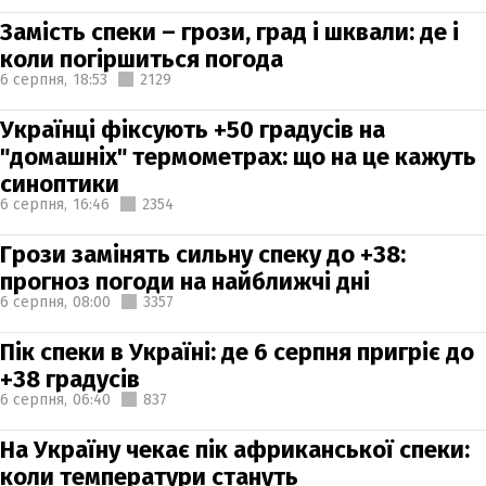
Замість спеки – грози, град і шквали: де і
коли погіршиться погода
6 серпня,
18:53
2129
Українці фіксують +50 градусів на
"домашніх" термометрах: що на це кажуть
синоптики
6 серпня,
16:46
2354
Грози замінять сильну спеку до +38:
прогноз погоди на найближчі дні
6 серпня,
08:00
3357
Пік спеки в Україні: де 6 серпня пригріє до
+38 градусів
6 серпня,
06:40
837
На Україну чекає пік африканської спеки:
коли температури стануть