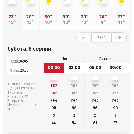
23°
26°
30°
30°
25°
26°
27°
15°
13°
10°
13°
12°
9°
11°
7
/14
Субота, 8 серпня
Ніч
Ранок
Схід:
06:05
00:00
03:00
06:00
09:00
1
Захід:
20:52
Температура С°
18°
16°
15°
16°
Відчувається як
Тиск, мм
18°
16°
15°
16°
Вологість, %
764
764
765
766
Вітер, м/с
Ймовірність опадів,
98
98
96
90
%
3
2
2
3
44
54
61
37