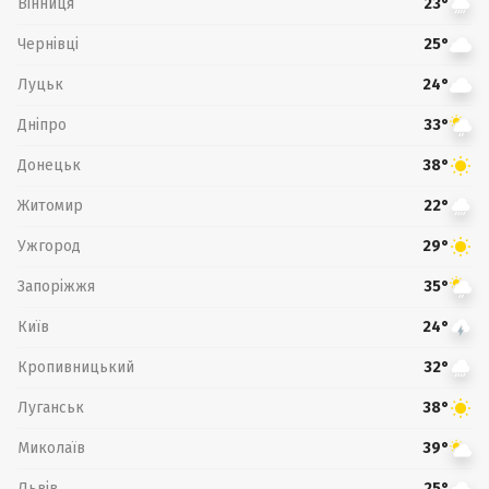
Вінниця
23°
Чернівці
25°
Луцьк
24°
Дніпро
33°
Донецьк
38°
Житомир
22°
Ужгород
29°
Запоріжжя
35°
Київ
24°
Кропивницький
32°
Луганськ
38°
Миколаїв
39°
Львів
25°