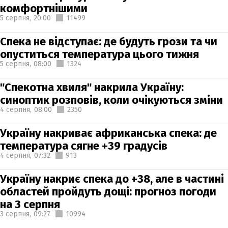
комфортнішими
5 серпня,
20:00
11499
Спека не відступає: де будуть грози та чи
опуститься температура цього тижня
5 серпня,
08:00
1324
"Спекотна хвиля" накрила Україну:
синоптик розповів, коли очікуються зміни
4 серпня,
08:00
2350
Україну накриває африканська спека: де
температура сягне +39 градусів
4 серпня,
07:32
913
Україну накриє спека до +38, але в частині
областей пройдуть дощі: прогноз погоди
на 3 серпня
3 серпня,
09:27
10994