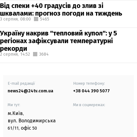
Від спеки +40 градусів до злив зі
шквалами: прогноз погоди на тиждень
3 серпня,
08:00
5465
Україну накрив "тепловий купол": у 5
регіонах зафіксували температурні
рекорди
2 серпня,
14:52
3684
E-mail редакції
Номер телефону:
news24@24tv.com.ua
+38 044 390 5077
Ми тут:
Ми в соцмережах:
м.Київ
,
вул. Володимирська
офіс
61/11,
50