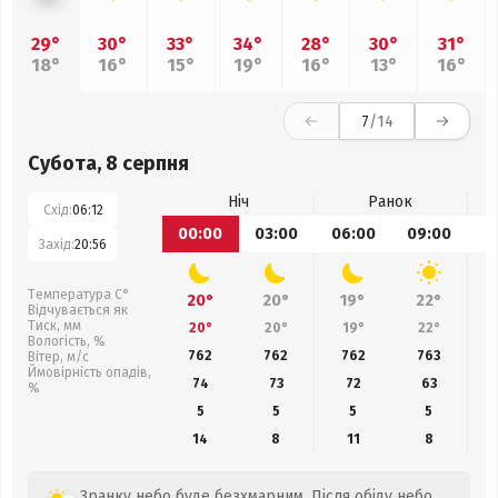
29°
30°
33°
34°
28°
30°
31°
18°
16°
15°
19°
16°
13°
16°
7
/14
Субота, 8 серпня
Ніч
Ранок
Схід:
06:12
00:00
03:00
06:00
09:00
1
Захід:
20:56
Температура С°
20°
20°
19°
22°
Відчувається як
Тиск, мм
20°
20°
19°
22°
Вологість, %
762
762
762
763
Вітер, м/с
Ймовірність опадів,
74
73
72
63
%
5
5
5
5
14
8
11
8
Зранку небо буде безхмарним. Після обіду небо