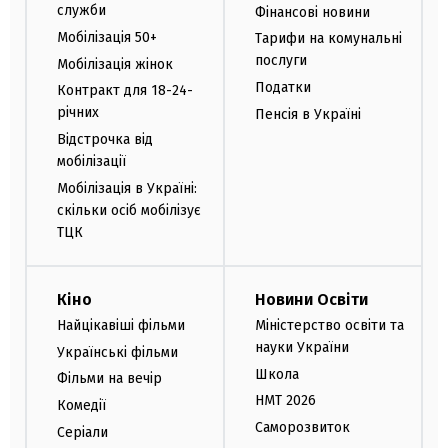
служби
Фінансові новини
Мобілізація 50+
Тарифи на комунальні
послуги
Мобілізація жінок
Податки
Контракт для 18-24-
річних
Пенсія в Україні
Відстрочка від
мобілізації
Мобілізація в Україні:
скільки осіб мобілізує
ТЦК
Кіно
Новини Освіти
Найцікавіші фільми
Міністерство освіти та
науки України
Українські фільми
Школа
Фільми на вечір
НМТ 2026
Комедії
Саморозвиток
Серіали