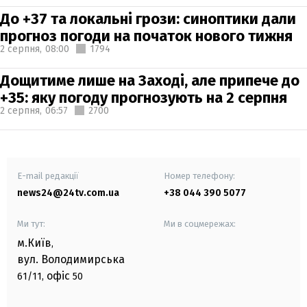
До +37 та локальні грози: синоптики дали
прогноз погоди на початок нового тижня
2 серпня,
08:00
1794
Дощитиме лише на Заході, але припече до
+35: яку погоду прогнозують на 2 серпня
2 серпня,
06:57
2700
E-mail редакції
Номер телефону:
news24@24tv.com.ua
+38 044 390 5077
Ми тут:
Ми в соцмережах:
м.Київ
,
вул. Володимирська
офіс
61/11,
50