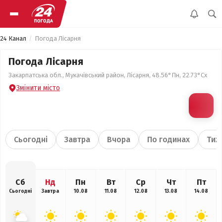
24 Канал
Погода Лісарня
Погода Лісарня
Закарпатська обл., Мукачівський район, Лісарня, 48.56°Пн, 22.73°Сх
Змінити місто
Сьогодні
Завтра
Вчора
По годинах
Тиж
Сб
Нд
Пн
Вт
Ср
Чт
Пт
Сьогодні
Завтра
10.08
11.08
12.08
13.08
14.08