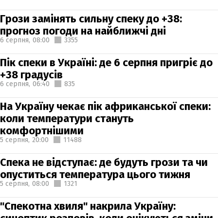
Грози замінять сильну спеку до +38:
прогноз погоди на найближчі дні
6 серпня,
08:00
3355
Пік спеки в Україні: де 6 серпня пригріє до
+38 градусів
6 серпня,
06:40
835
На Україну чекає пік африканської спеки:
коли температури стануть
комфортнішими
5 серпня,
20:00
11488
Спека не відступає: де будуть грози та чи
опуститься температура цього тижня
5 серпня,
08:00
1321
"Спекотна хвиля" накрила Україну: