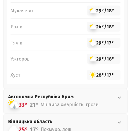
Мукачево
29°
/
18°
Рахів
24°
/
18°
Тячів
29°
/
17°
Ужгород
29°
/
18°
Хуст
28°
/
17°
Автономна Республіка Крим
33°
21°
Мінлива хмарність, грози
Вінницька
область
25°
17°
Похмуро, дощ