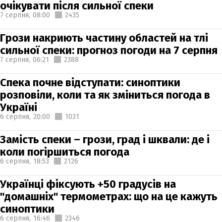
очікувати після сильної спеки
7 серпня,
08:00
2435
Грози накриють частину областей на тлі
сильної спеки: прогноз погоди на 7 серпня
7 серпня,
06:21
2388
Спека почне відступати: синоптики
розповіли, коли та як зміниться погода в
Україні
6 серпня,
20:00
1031
Замість спеки – грози, град і шквали: де і
коли погіршиться погода
6 серпня,
18:53
2126
Українці фіксують +50 градусів на
"домашніх" термометрах: що на це кажуть
синоптики
6 серпня,
16:46
2346