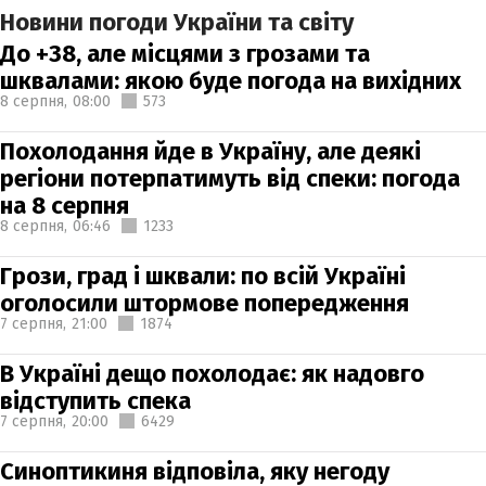
Новини погоди України та світу
До +38, але місцями з грозами та
шквалами: якою буде погода на вихідних
8 серпня,
08:00
573
Похолодання йде в Україну, але деякі
регіони потерпатимуть від спеки: погода
на 8 серпня
8 серпня,
06:46
1233
Грози, град і шквали: по всій Україні
оголосили штормове попередження
7 серпня,
21:00
1874
В Україні дещо похолодає: як надовго
відступить спека
7 серпня,
20:00
6429
Синоптикиня відповіла, яку негоду