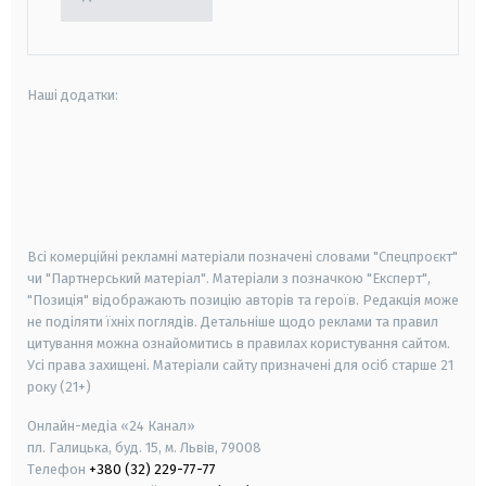
Наші додатки:
android
apple
smart tv
samsung smart tv
Всі комерційні рекламні матеріали позначені словами "Спецпроєкт"
чи "Партнерський матеріал". Матеріали з позначкою "Експерт",
"Позиція" відображають позицію авторів та героїв. Редакція може
не поділяти їхніх поглядів. Детальніше щодо реклами та правил
цитування можна ознайомитись в правилах користування сайтом.
Усі права захищені.
Матеріали сайту призначені для осіб старше
21
року (21+)
Онлайн-медіа «24 Канал»
пл. Галицька, буд. 15, м. Львів, 79008
Телефон
+380 (32) 229-77-77