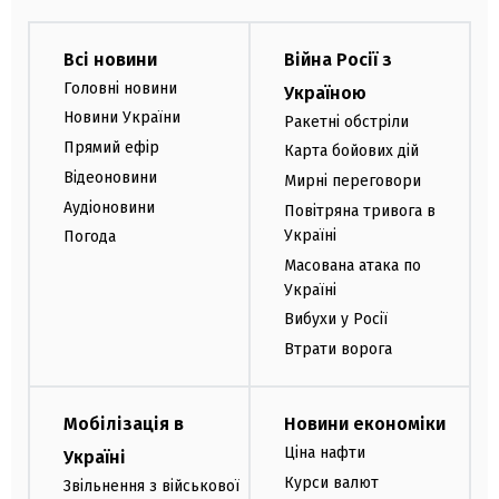
Всі новини
Війна Росії з
Головні новини
Україною
Новини України
Ракетні обстріли
Прямий ефір
Карта бойових дій
Відеоновини
Мирні переговори
Аудіоновини
Повітряна тривога в
Україні
Погода
Масована атака по
Україні
Вибухи у Росії
Втрати ворога
Мобілізація в
Новини економіки
Ціна нафти
Україні
Курси валют
Звільнення з військової