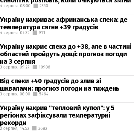
синоптик розповів, коли очікуються зміни
4 серпня,
08:00
2350
Україну накриває африканська спека: де
температура сягне +39 градусів
4 серпня,
07:32
911
Україну накриє спека до +38, але в частині
областей пройдуть дощі: прогноз погоди
на 3 серпня
3 серпня,
09:27
10986
Від спеки +40 градусів до злив зі
шквалами: прогноз погоди на тиждень
3 серпня,
08:00
5464
Україну накрив "тепловий купол": у 5
регіонах зафіксували температурні
рекорди
2 серпня,
14:52
3682