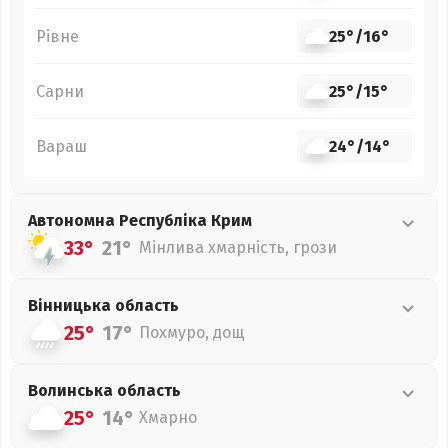
Рівне
25°
/
16°
Сарни
25°
/
15°
Вараш
24°
/
14°
Автономна Республіка Крим
33°
21°
Мінлива хмарність, грози
Вінницька
область
25°
17°
Похмуро, дощ
Волинська
область
25°
14°
Хмарно