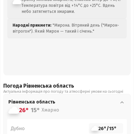
Температура повітря від +14°C до +25°C. Вдень
небо затягнеться хмарами.
Народні прикмети:
"Мирона. Вітряний день ("Мирон-
вітрогон"). Який Мирон — такий і січень."
Погода Рівненська
область
Актуальна інформація про погоду та атмосферні умови на сьогодні
Рівненська
область
26°
15°
Хмарно
Дубно
26°
/
15°