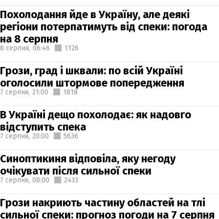
Похолодання йде в Україну, але деякі
регіони потерпатимуть від спеки: погода
на 8 серпня
8 серпня,
06:46
1126
Грози, град і шквали: по всій Україні
оголосили штормове попередження
7 серпня,
21:00
1818
В Україні дещо похолодає: як надовго
відступить спека
7 серпня,
20:00
5636
Синоптикиня відповіла, яку негоду
очікувати після сильної спеки
7 серпня,
08:00
2433
Грози накриють частину областей на тлі
сильної спеки: прогноз погоди на 7 серпня