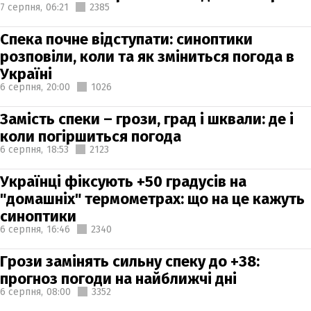
7 серпня,
06:21
2385
Спека почне відступати: синоптики
розповіли, коли та як зміниться погода в
Україні
6 серпня,
20:00
1026
Замість спеки – грози, град і шквали: де і
коли погіршиться погода
6 серпня,
18:53
2123
Українці фіксують +50 градусів на
"домашніх" термометрах: що на це кажуть
синоптики
6 серпня,
16:46
2340
Грози замінять сильну спеку до +38:
прогноз погоди на найближчі дні
6 серпня,
08:00
3352