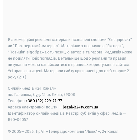
android
apple
smart tv
samsung smart tv
Всі комерційні рекламні матеріали позначені словами "Спецпроєкт"
чи "Партнерський матеріал". Матеріали з позначкою "Експерт",
"Позиція" відображають позицію авторів та героїв. Редакція може
не поділяти їхніх поглядів. Детальніше щодо реклами та правил
цитування можна ознайомитись в правилах користування сайтом.
Усі права захищені.
Матеріали сайту призначені для осіб старше
21
року (21+)
Онлайн-медіа «24 Канал»
пл. Галицька, буд. 15, м. Львів, 79008
Телефон
+380 (32) 229-77-77
Адреса електронної пошти —
legal@24tv.com.ua
Ідентифікатор онлайн-медіа в Реєстрі суб'єктів у сфері медіа —
R40-06057
© 2005—2026,
ПрАТ «Телерадіокомпанія "Люкс"», 24 Канал.