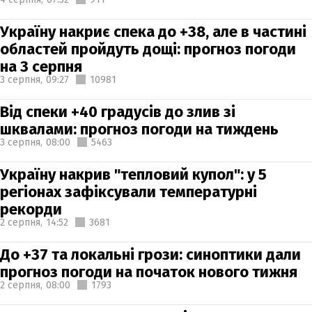
Україну накриє спека до +38, але в частині
областей пройдуть дощі: прогноз погоди
на 3 серпня
3 серпня,
09:27
10981
Від спеки +40 градусів до злив зі
шквалами: прогноз погоди на тиждень
3 серпня,
08:00
5463
Україну накрив "тепловий купол": у 5
регіонах зафіксували температурні
рекорди
2 серпня,
14:52
3681
До +37 та локальні грози: синоптики дали
прогноз погоди на початок нового тижня
2 серпня,
08:00
1793