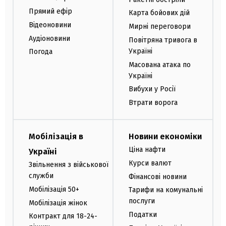
Прямий ефір
Карта бойових дій
Відеоновини
Мирні переговори
Аудіоновини
Повітряна тривога в
Україні
Погода
Масована атака по
Україні
Вибухи у Росії
Втрати ворога
Мобілізація в
Новини економіки
Ціна нафти
Україні
Курси валют
Звільнення з військової
служби
Фінансові новини
Мобілізація 50+
Тарифи на комунальні
послуги
Мобілізація жінок
Податки
Контракт для 18-24-