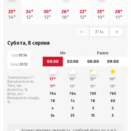
25°
24°
30°
26°
22°
25°
28°
14°
12°
12°
16°
12°
10°
11°
7
/14
Субота, 8 серпня
Ніч
Ранок
Схід:
05:56
00:00
03:00
06:00
09:00
1
Захід:
20:52
Температура С°
17°
16°
15°
18°
Відчувається як
Тиск, мм
17°
16°
15°
18°
Вологість, %
764
764
765
765
Вітер, м/с
Ймовірність опадів,
78
74
78
69
%
4
3
3
2
34
25
15
5
Зранку мінлива хмарність, слабкий вітер до 4 м/с.