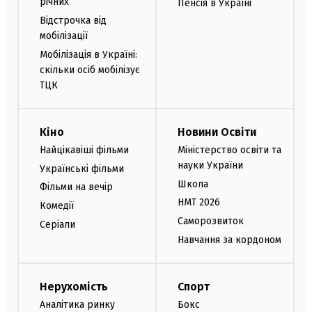
річних
Пенсія в Україні
Відстрочка від
мобілізації
Мобілізація в Україні:
скільки осіб мобілізує
ТЦК
Кіно
Новини Освіти
Найцікавіші фільми
Міністерство освіти та
науки України
Українські фільми
Школа
Фільми на вечір
НМТ 2026
Комедії
Саморозвиток
Серіали
Навчання за кордоном
Нерухомість
Спорт
Аналітика ринку
Бокс