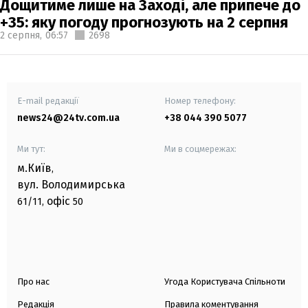
Дощитиме лише на Заході, але припече до
+35: яку погоду прогнозують на 2 серпня
2 серпня,
06:57
2698
E-mail редакції
Номер телефону:
news24@24tv.com.ua
+38 044 390 5077
Ми тут:
Ми в соцмережах:
м.Київ
,
вул. Володимирська
офіс
61/11,
50
Про нас
Угода Користувача Спільноти
Редакція
Правила коментування