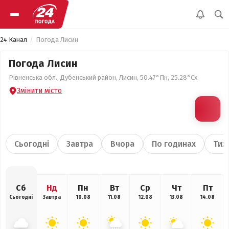
24 Канал
Погода Лисин
Погода Лисин
Рівненська обл., Дубенський район, Лисин, 50.47°Пн, 25.28°Сх
Змінити місто
Сьогодні
Завтра
Вчора
По годинах
Тиж
Сб
Нд
Пн
Вт
Ср
Чт
Пт
Сьогодні
Завтра
10.08
11.08
12.08
13.08
14.08