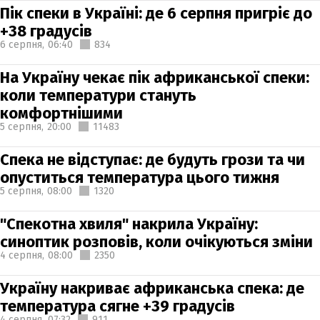
Пік спеки в Україні: де 6 серпня пригріє до
+38 градусів
6 серпня,
06:40
834
На Україну чекає пік африканської спеки:
коли температури стануть
комфортнішими
5 серпня,
20:00
11483
Спека не відступає: де будуть грози та чи
опуститься температура цього тижня
5 серпня,
08:00
1320
"Спекотна хвиля" накрила Україну:
синоптик розповів, коли очікуються зміни
4 серпня,
08:00
2350
Україну накриває африканська спека: де
температура сягне +39 градусів
4 серпня,
07:32
911