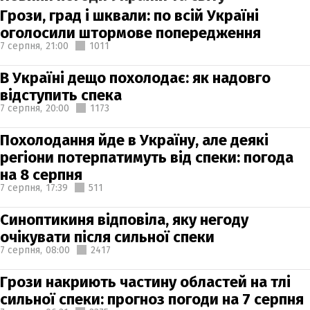
Грози, град і шквали: по всій Україні
оголосили штормове попередження
7 серпня,
21:00
1011
В Україні дещо похолодає: як надовго
відступить спека
7 серпня,
20:00
1173
Похолодання йде в Україну, але деякі
регіони потерпатимуть від спеки: погода
на 8 серпня
7 серпня,
17:39
511
Синоптикиня відповіла, яку негоду
очікувати після сильної спеки
7 серпня,
08:00
2417
Грози накриють частину областей на тлі
сильної спеки: прогноз погоди на 7 серпня