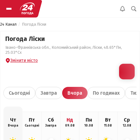
24 Канал
Погода Ліски
Погода Ліски
Івано-Франківська обл., Коломийський район, Ліски, 48.65°Пн,
25.03°Сх
Змінити місто
Сьогодні
Завтра
Вчора
По годинах
Тиж
Чт
Пт
Сб
Нд
Пн
Вт
Ср
Вчора
Сьогодні
Завтра
09.08
10.08
11.08
12.08