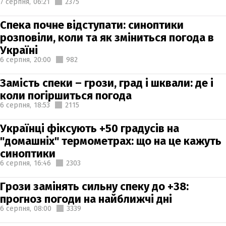
7 серпня,
06:21
2375
Спека почне відступати: синоптики
розповіли, коли та як зміниться погода в
Україні
6 серпня,
20:00
982
Замість спеки – грози, град і шквали: де і
коли погіршиться погода
6 серпня,
18:53
2115
Українці фіксують +50 градусів на
"домашніх" термометрах: що на це кажуть
синоптики
6 серпня,
16:46
2303
Грози замінять сильну спеку до +38:
прогноз погоди на найближчі дні
6 серпня,
08:00
3339