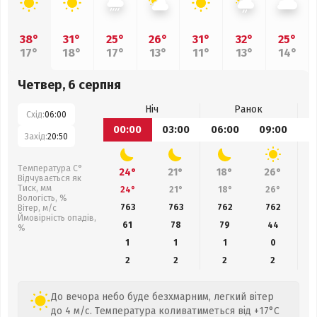
38°
31°
25°
26°
31°
32°
25°
17°
18°
17°
13°
11°
13°
14°
Четвер, 6 серпня
Ніч
Ранок
Схід:
06:00
00:00
03:00
06:00
09:00
1
Захід:
20:50
Температура С°
24°
21°
18°
26°
Відчувається як
Тиск, мм
24°
21°
18°
26°
Вологість, %
763
763
762
762
Вітер, м/с
Ймовірність опадів,
61
78
79
44
%
1
1
1
0
2
2
2
2
До вечора небо буде безхмарним, легкий вітер
до 4 м/с. Температура коливатиметься від +17°C