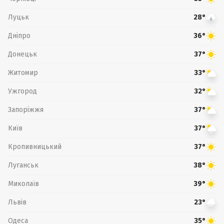
Луцьк
28°
Дніпро
36°
Донецьк
37°
Житомир
33°
Ужгород
32°
Запоріжжя
37°
Київ
37°
Кропивницький
37°
Луганськ
38°
Миколаїв
39°
Львів
23°
Одеса
35°