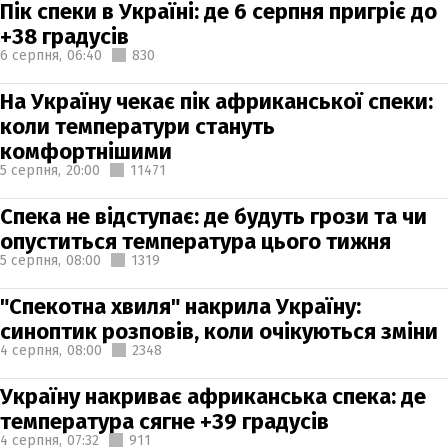
Пік спеки в Україні: де 6 серпня пригріє до
+38 градусів
6 серпня,
06:40
830
На Україну чекає пік африканської спеки:
коли температури стануть
комфортнішими
5 серпня,
20:00
11471
Спека не відступає: де будуть грози та чи
опуститься температура цього тижня
5 серпня,
08:00
1319
"Спекотна хвиля" накрила Україну:
синоптик розповів, коли очікуються зміни
4 серпня,
08:00
2348
Україну накриває африканська спека: де
температура сягне +39 градусів
4 серпня,
07:32
911