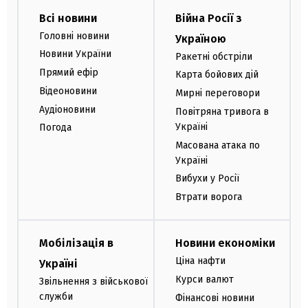
Всі новини
Війна Росії з
Головні новини
Україною
Новини України
Ракетні обстріли
Прямий ефір
Карта бойових дій
Відеоновини
Мирні переговори
Аудіоновини
Повітряна тривога в
Україні
Погода
Масована атака по
Україні
Вибухи у Росії
Втрати ворога
Мобілізація в
Новини економіки
Ціна нафти
Україні
Курси валют
Звільнення з військової
служби
Фінансові новини