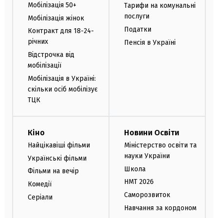
Мобілізація 50+
Тарифи на комунальні
послуги
Мобілізація жінок
Податки
Контракт для 18-24-
річних
Пенсія в Україні
Відстрочка від
мобілізації
Мобілізація в Україні:
скільки осіб мобілізує
ТЦК
Кіно
Новини Освіти
Найцікавіші фільми
Міністерство освіти та
науки України
Українські фільми
Школа
Фільми на вечір
НМТ 2026
Комедії
Саморозвиток
Серіали
Навчання за кордоном