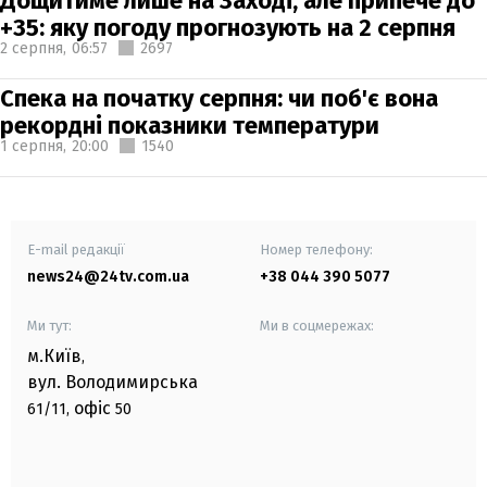
Дощитиме лише на Заході, але припече до
+35: яку погоду прогнозують на 2 серпня
2 серпня,
06:57
2697
Спека на початку серпня: чи поб'є вона
рекордні показники температури
1 серпня,
20:00
1540
E-mail редакції
Номер телефону:
news24@24tv.com.ua
+38 044 390 5077
Ми тут:
Ми в соцмережах:
м.Київ
,
вул. Володимирська
офіс
61/11,
50