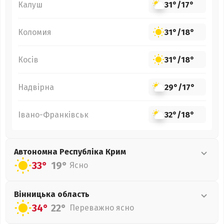
Калуш
31°
/
17°
Коломия
31°
/
18°
Косів
31°
/
18°
Надвірна
29°
/
17°
Івано-Франківськ
32°
/
18°
Автономна Республіка Крим
33°
19°
Ясно
Вінницька
область
34°
22°
Переважно ясно