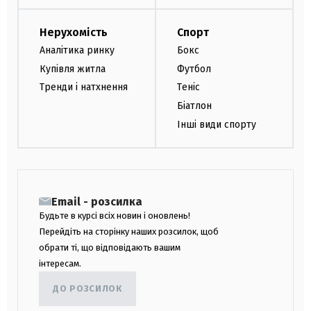
Нерухомість
Спорт
Аналітика ринку
Бокс
Купівля житла
Футбол
Тренди і натхнення
Теніс
Біатлон
Інші види спорту
Email - розсилка
Будьте в курсі всіх новин і оновлень!
Перейдіть на сторінку наших розсилок, щоб
обрати ті, що відповідають вашим
інтересам.
ДО РОЗСИЛОК