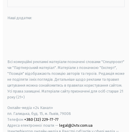
Наші додатки:
android
apple
smart tv
samsung smart tv
Всі комерційні рекламні матеріали позначені словами "Спецпроєкт"
чи "Партнерський матеріал". Матеріали з позначкою "Експерт",
"Позиція" відображають позицію авторів та героїв. Редакція може
не поділяти їхніх поглядів. Детальніше щодо реклами та правил
цитування можна ознайомитись в правилах користування сайтом.
Усі права захищені.
Матеріали сайту призначені для осіб старше
21
року (21+)
Онлайн-медіа «24 Канал»
пл. Галицька, буд. 15, м. Львів, 79008
Телефон
+380 (32) 229-77-77
Адреса електронної пошти —
legal@24tv.com.ua
Ідентифікатор онлайн-медіа в Реєстрі суб'єктів у сфері медіа —