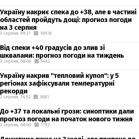
Україну накриє спека до +38, але в частині
областей пройдуть дощі: прогноз погоди
на 3 серпня
3 серпня,
09:27
10976
Від спеки +40 градусів до злив зі
шквалами: прогноз погоди на тиждень
3 серпня,
08:00
5462
Україну накрив "тепловий купол": у 5
регіонах зафіксували температурні
рекорди
2 серпня,
14:52
3681
До +37 та локальні грози: синоптики дали
прогноз погоди на початок нового тижня
2 серпня,
08:00
1793