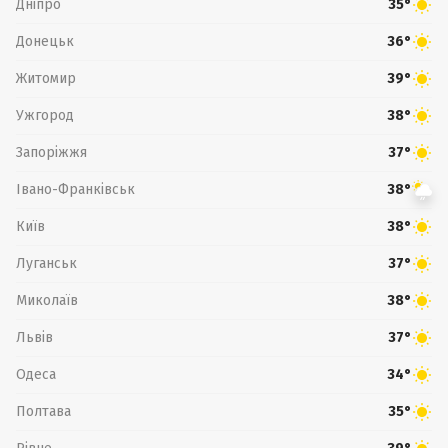
Дніпро
35°
Донецьк
36°
Житомир
39°
Ужгород
38°
Запоріжжя
37°
Івано-Франківськ
38°
Київ
38°
Луганськ
37°
Миколаїв
38°
Львів
37°
Одеса
34°
Полтава
35°