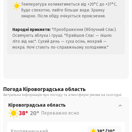
Температура коливатиметься від +20°C до +37°C,
буде спекотно, пийте більше води. Зранку
хмарно. Після обіду очікується прояснення.
Народні прикмети:
"Преображення (Яблучний Спас).
Освячують яблука і груші. "Прийшов Спас — пішло
літо від нас". Сухий день — суха осінь, мокрий —
мокра. Ночі стають по-справжньому холодними."
Погода Кіровоградська
область
Актуальна інформація про погоду та атмосферні умови на сьогодні
Кіровоградська
область
38°
20°
Переважно ясно
Кропивницький
38°
/
20°