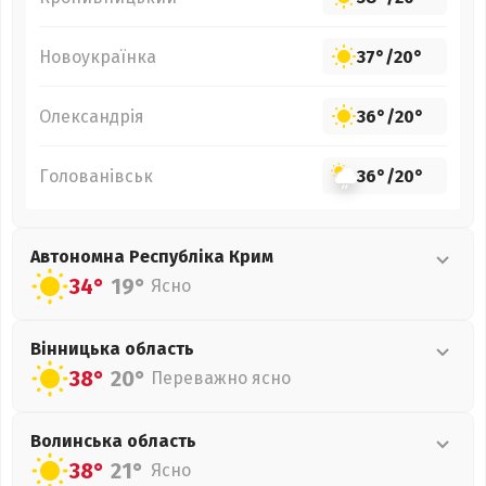
Новоукраїнка
37°
/
20°
Олександрія
36°
/
20°
Голованівськ
36°
/
20°
Автономна Республіка Крим
34°
19°
Ясно
Вінницька
область
38°
20°
Переважно ясно
Волинська
область
38°
21°
Ясно