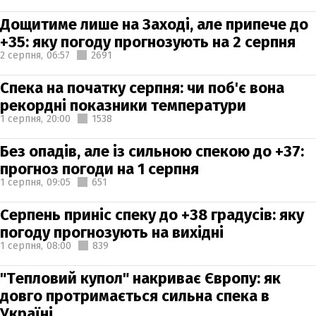
Дощитиме лише на Заході, але припече до
+35: яку погоду прогнозують на 2 серпня
2 серпня,
06:57
2691
Спека на початку серпня: чи поб'є вона
рекордні показники температури
1 серпня,
20:00
1538
Без опадів, але із сильною спекою до +37:
прогноз погоди на 1 серпня
1 серпня,
09:05
651
Серпень приніс спеку до +38 градусів: яку
погоду прогнозують на вихідні
1 серпня,
08:00
839
"Тепловий купол" накриває Європу: як
довго протримається сильна спека в
Україні