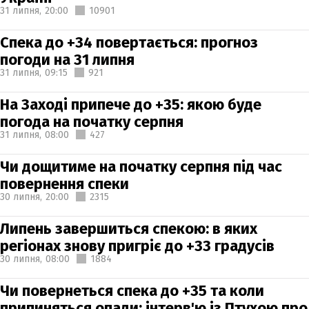
31 липня,
20:00
10901
Спека до +34 повертається: прогноз
погоди на 31 липня
31 липня,
09:15
921
На Заході припече до +35: якою буде
погода на початку серпня
31 липня,
08:00
427
Чи дощитиме на початку серпня під час
повернення спеки
30 липня,
20:00
2315
Липень завершиться спекою: в яких
регіонах знову пригріє до +33 градусів
30 липня,
08:00
1884
Чи повернеться спека до +35 та коли
припиняться опади: інтерв'ю із Птухою про