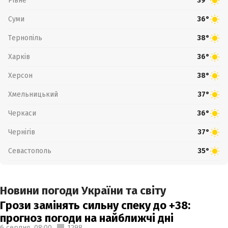
Рівне
39°
Суми
36°
Тернопіль
38°
Харків
36°
Херсон
38°
Хмельницький
37°
Черкаси
36°
Чернігів
37°
Севастополь
35°
Новини погоди України та світу
Грози замінять сильну спеку до +38:
прогноз погоди на найближчі дні
6 серпня,
08:00
1298