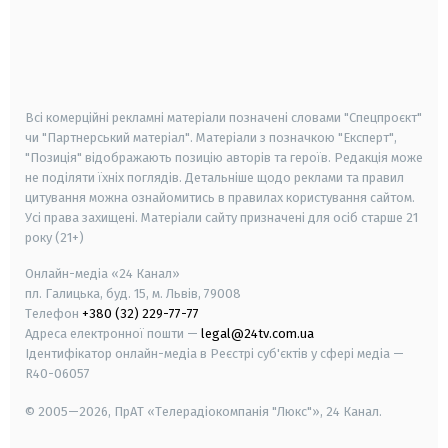
android
apple
smart tv
samsung smart tv
Всі комерційні рекламні матеріали позначені словами "Спецпроєкт"
чи "Партнерський матеріал". Матеріали з позначкою "Експерт",
"Позиція" відображають позицію авторів та героїв. Редакція може
не поділяти їхніх поглядів. Детальніше щодо реклами та правил
цитування можна ознайомитись в правилах користування сайтом.
Усі права захищені.
Матеріали сайту призначені для осіб старше
21
року (21+)
Онлайн-медіа «24 Канал»
пл. Галицька, буд. 15, м. Львів, 79008
Телефон
+380 (32) 229-77-77
Адреса електронної пошти —
legal@24tv.com.ua
Ідентифікатор онлайн-медіа в Реєстрі суб'єктів у сфері медіа —
R40-06057
© 2005—2026,
ПрАТ «Телерадіокомпанія "Люкс"», 24 Канал.