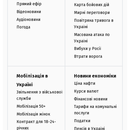
Прямий ефір
Карта бойових дій
Відеоновини
Мирні переговори
Аудіоновини
Повітряна тривога в
Україні
Погода
Масована атака по
Україні
Вибухи у Росії
Втрати ворога
Мобілізація в
Новини економіки
Ціна нафти
Україні
Курси валют
Звільнення з військової
служби
Фінансові новини
Мобілізація 50+
Тарифи на комунальні
послуги
Мобілізація жінок
Податки
Контракт для 18-24-
річних
Пенсія в Україні