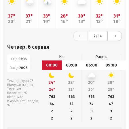
37°
37°
33°
28°
30°
32°
31°
20°
21°
19°
16°
13°
13°
18°
7
/14
Четвер, 6 серпня
Ніч
Ранок
Схід:
05:36
00:00
03:00
06:00
09:00
1
Захід:
20:25
Температура С°
24°
22°
20°
28°
Відчувається як
Тиск, мм
24°
22°
20°
28°
Вологість, %
763
763
763
763
Вітер, м/с
Ймовірність опадів,
64
72
74
47
%
2
2
0
1
2
2
2
2