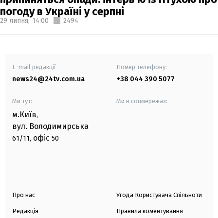
погоду в Україні у серпні
29 липня,
14:00
2494
E-mail редакції
Номер телефону:
news24@24tv.com.ua
+38 044 390 5077
Ми тут:
Ми в соцмережах:
м.Київ
,
вул. Володимирська
офіс
61/11,
50
Про нас
Угода Користувача Спільноти
Редакція
Правила коментування