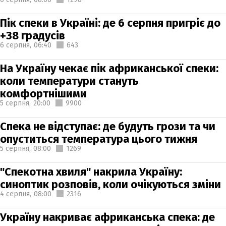
Пік спеки в Україні: де 6 серпня пригріє до
+38 градусів
6 серпня,
06:40
643
На Україну чекає пік африканської спеки:
коли температури стануть
комфортнішими
5 серпня,
20:00
9900
Спека не відступає: де будуть грози та чи
опуститься температура цього тижня
5 серпня,
08:00
1269
"Спекотна хвиля" накрила Україну:
синоптик розповів, коли очікуються зміни
4 серпня,
08:00
2316
Україну накриває африканська спека: де