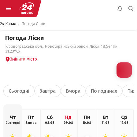
24 Канал
Погода Ліски
Погода Ліски
Кіровоградська обл., Новоукраїнський район, Ліски, 48.54°Пн,
31.23°Сх
Змінити місто
Сьогодні
Завтра
Вчора
По годинах
Тиж
Чт
Пт
Сб
Нд
Пн
Вт
Ср
Сьогодні
Завтра
08.08
09.08
10.08
11.08
12.08