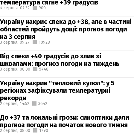
температура сягне +39 градусів
4 серпня,
07:32
900
Україну накриє спека до +38, але в частині
областей пройдуть дощі: прогноз погоди
на 3 серпня
3 серпня,
09:27
10928
Від спеки +40 градусів до злив зі
шквалами: прогноз погоди на тиждень
3 серпня,
08:00
5448
Україну накрив "тепловий купол": у 5
регіонах зафіксували температурні
рекорди
2 серпня,
14:52
3642
До +37 та локальні грози: синоптики дали
прогноз погоди на початок нового тижня
2 серпня,
08:00
1790