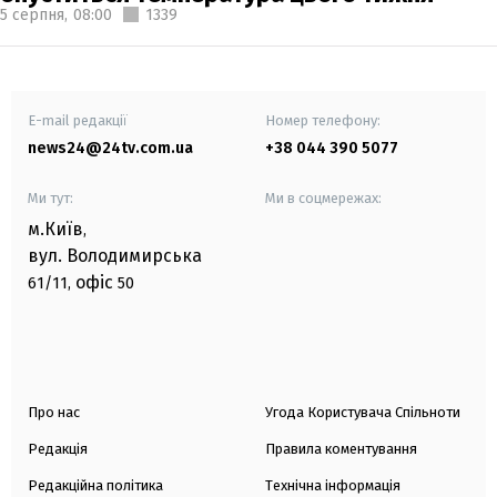
5 серпня,
08:00
1339
E-mail редакції
Номер телефону:
news24@24tv.com.ua
+38 044 390 5077
Ми тут:
Ми в соцмережах:
м.Київ
,
вул. Володимирська
офіс
61/11,
50
Про нас
Угода Користувача Спільноти
Редакція
Правила коментування
Редакційна політика
Технічна інформація