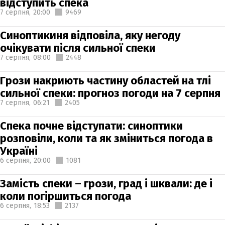
відступить спека
7 серпня,
20:00
9469
Синоптикиня відповіла, яку негоду
очікувати після сильної спеки
7 серпня,
08:00
2448
Грози накриють частину областей на тлі
сильної спеки: прогноз погоди на 7 серпня
7 серпня,
06:21
2405
Спека почне відступати: синоптики
розповіли, коли та як зміниться погода в
Україні
6 серпня,
20:00
1081
Замість спеки – грози, град і шквали: де і
коли погіршиться погода
6 серпня,
18:53
2137