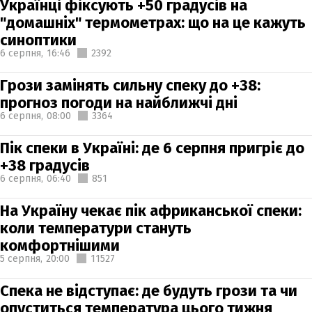
Українці фіксують +50 градусів на
"домашніх" термометрах: що на це кажуть
синоптики
6 серпня,
16:46
2392
Грози замінять сильну спеку до +38:
прогноз погоди на найближчі дні
6 серпня,
08:00
3364
Пік спеки в Україні: де 6 серпня пригріє до
+38 градусів
6 серпня,
06:40
851
На Україну чекає пік африканської спеки:
коли температури стануть
комфортнішими
5 серпня,
20:00
11527
Спека не відступає: де будуть грози та чи
опуститься температура цього тижня