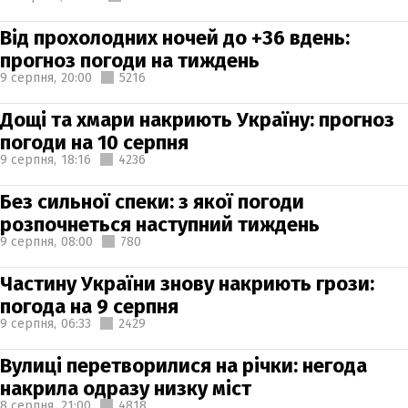
Від прохолодних ночей до +36 вдень:
прогноз погоди на тиждень
9 серпня,
20:00
5216
Дощі та хмари накриють Україну: прогноз
погоди на 10 серпня
9 серпня,
18:16
4236
Без сильної спеки: з якої погоди
розпочнеться наступний тиждень
9 серпня,
08:00
780
Частину України знову накриють грози:
погода на 9 серпня
9 серпня,
06:33
2429
Вулиці перетворилися на річки: негода
накрила одразу низку міст
8 серпня,
21:00
4818