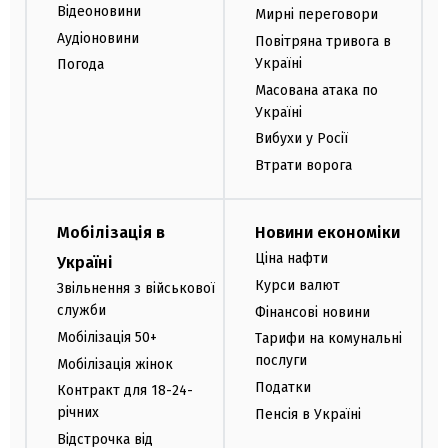
Відеоновини
Мирні переговори
Аудіоновини
Повітряна тривога в
Україні
Погода
Масована атака по
Україні
Вибухи у Росії
Втрати ворога
Мобілізація в
Новини економіки
Ціна нафти
Україні
Курси валют
Звільнення з військової
служби
Фінансові новини
Мобілізація 50+
Тарифи на комунальні
послуги
Мобілізація жінок
Податки
Контракт для 18-24-
річних
Пенсія в Україні
Відстрочка від