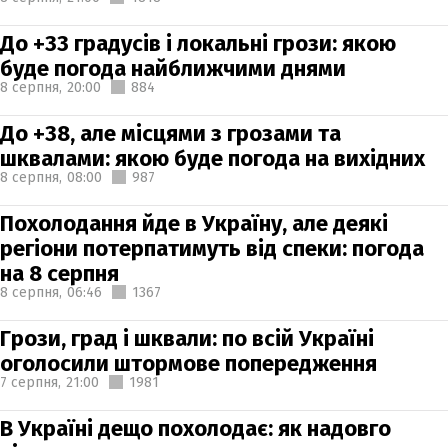
До +33 градусів і локальні грози: якою
буде погода найближчими днями
8 серпня,
20:00
884
До +38, але місцями з грозами та
шквалами: якою буде погода на вихідних
8 серпня,
08:00
987
Похолодання йде в Україну, але деякі
регіони потерпатимуть від спеки: погода
на 8 серпня
8 серпня,
06:46
1367
Грози, град і шквали: по всій Україні
оголосили штормове попередження
7 серпня,
21:00
1981
В Україні дещо похолодає: як надовго