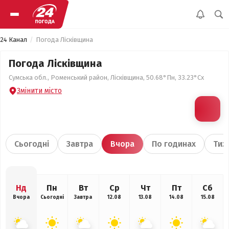
24 Канал
Погода Лісківщина
Погода Лісківщина
Сумська обл., Роменський район, Лісківщина, 50.68°Пн, 33.23°Сх
Змінити місто
Сьогодні
Завтра
Вчора
По годинах
Тиж
Нд
Пн
Вт
Ср
Чт
Пт
Сб
Вчора
Сьогодні
Завтра
12.08
13.08
14.08
15.08