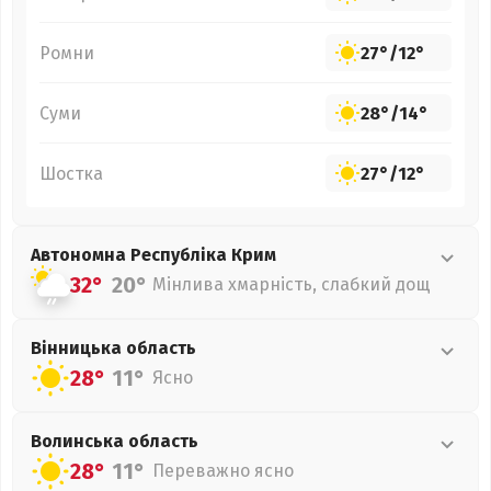
Ромни
27°
/
12°
Суми
28°
/
14°
Шостка
27°
/
12°
Автономна Республіка Крим
32°
20°
Мінлива хмарність, слабкий дощ
Вінницька
область
28°
11°
Ясно
Волинська
область
28°
11°
Переважно ясно