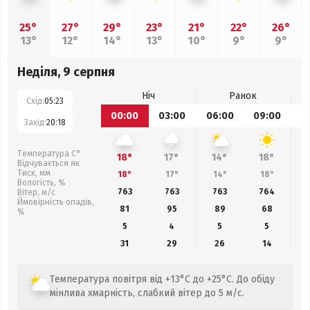
25°
27°
29°
23°
21°
22°
26°
13°
12°
14°
13°
10°
9°
9°
Неділя, 9 серпня
Ніч
Ранок
Схід:
05:23
00:00
03:00
06:00
09:00
1
Захід:
20:18
Температура С°
18°
17°
14°
18°
Відчувається як
Тиск, мм
18°
17°
14°
18°
Вологість, %
763
763
763
764
Вітер, м/с
Ймовірність опадів,
81
95
89
68
%
5
4
5
5
31
29
26
14
Температура повітря від +13°C до +25°C. До обіду
мінлива хмарність, слабкий вітер до 5 м/с.