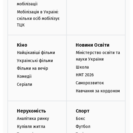
мобілізації
Мобілізація в Україні:
скільки осіб мобілізує
ТЦК
Кіно
Новини Освіти
Найцікавіші фільми
Міністерство освіти та
науки України
Українські фільми
Школа
Фільми на вечір
НМТ 2026
Комедії
Саморозвиток
Серіали
Навчання за кордоном
Нерухомість
Спорт
Аналітика ринку
Бокс
Купівля житла
Футбол