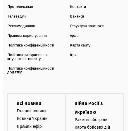
Про телеканал
Контакти
Телеведучі
Вакансії
Рекламодавцям
Структура власності
Правила користування
Архів
Політика конфіденційності
Карта сайту
Політика використання
Ігри
штучного інтелекту
Політика конфіденційності
додатку
Всі новини
Війна Росії з
Головні новини
Україною
Новини України
Ракетні обстріли
Прямий ефір
Карта бойових дій