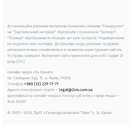
android
apple
smart tv
samsung smart tv
Всі комерційні рекламні матеріали позначені словами "Спецпроєкт"
чи "Партнерський матеріал". Матеріали з позначкою "Експерт",
"Позиція" відображають позицію авторів та героїв. Редакція може
не поділяти їхніх поглядів. Детальніше щодо реклами та правил
цитування можна ознайомитись в правилах користування сайтом.
Усі права захищені.
Матеріали сайту призначені для осіб старше
21
року (21+)
Онлайн-медіа «24 Канал»
пл. Галицька, буд. 15, м. Львів, 79008
Телефон
+380 (32) 229-77-77
Адреса електронної пошти —
legal@24tv.com.ua
Ідентифікатор онлайн-медіа в Реєстрі суб'єктів у сфері медіа —
R40-06057
© 2005—2026,
ПрАТ «Телерадіокомпанія "Люкс"», 24 Канал.