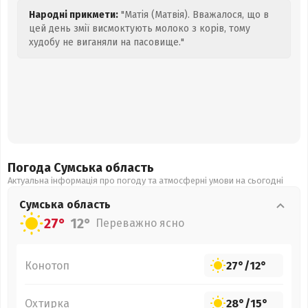
Народні прикмети:
"Матія (Матвія). Вважалося, що в
цей день змії висмоктують молоко з корів, тому
худобу не виганяли на пасовище."
Погода Сумська
область
Актуальна інформація про погоду та атмосферні умови на сьогодні
Сумська
область
27°
12°
Переважно ясно
Конотоп
27°
/
12°
Охтирка
28°
/
15°