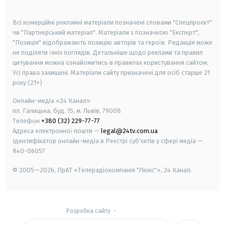
smart tv
samsung smart tv
Всі комерційні рекламні матеріали позначені словами "Спецпроєкт"
чи "Партнерський матеріал". Матеріали з позначкою "Експерт",
"Позиція" відображають позицію авторів та героїв. Редакція може
не поділяти їхніх поглядів. Детальніше щодо реклами та правил
цитування можна ознайомитись в правилах користування сайтом.
Усі права захищені.
Матеріали сайту призначені для осіб старше
21
року (21+)
Онлайн-медіа «24 Канал»
пл. Галицька, буд. 15, м. Львів, 79008
Телефон
+380 (32) 229-77-77
Адреса електронної пошти —
legal@24tv.com.ua
Ідентифікатор онлайн-медіа в Реєстрі суб'єктів у сфері медіа —
R40-06057
© 2005—2026,
ПрАТ «Телерадіокомпанія "Люкс"», 24 Канал.
Розробка сайту
-