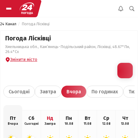
24 Канал
Погода Лісківці
Погода Лісківці
Хмельницька обл., Кам’янець-Подільський район, Лісківці, 48.67°Пн,
26.4°Сх
Змінити місто
Сьогодні
Завтра
Вчора
По годинах
Тиж
Пт
Сб
Нд
Пн
Вт
Ср
Чт
Вчора
Сьогодні
Завтра
10.08
11.08
12.08
13.08