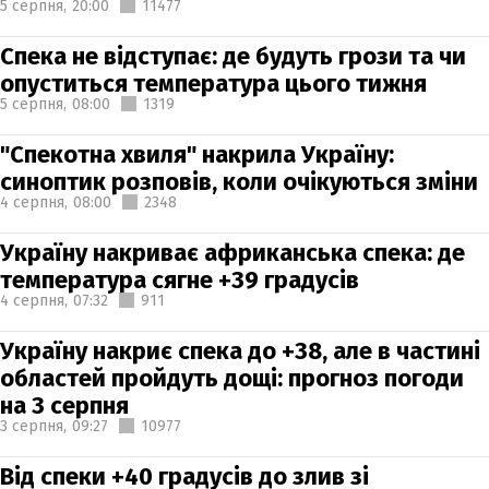
5 серпня,
20:00
11477
Спека не відступає: де будуть грози та чи
опуститься температура цього тижня
5 серпня,
08:00
1319
"Спекотна хвиля" накрила Україну:
синоптик розповів, коли очікуються зміни
4 серпня,
08:00
2348
Україну накриває африканська спека: де
температура сягне +39 градусів
4 серпня,
07:32
911
Україну накриє спека до +38, але в частині
областей пройдуть дощі: прогноз погоди
на 3 серпня
3 серпня,
09:27
10977
Від спеки +40 градусів до злив зі