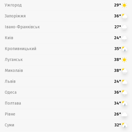
Ужгород
29°
Запоріжжя
36°
Івано-Франківськ
27°
Київ
24°
Кропивницький
35°
Луганськ
38°
Миколаїв
38°
Львів
24°
Одеса
36°
Полтава
34°
Рівне
26°
Суми
32°