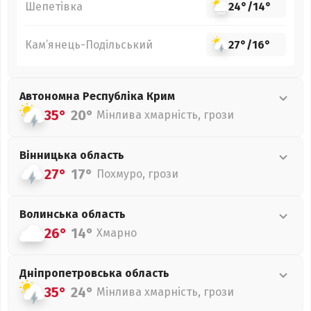
Шепетівка
24°
/
14°
Кам’янець-Подільський
27°
/
16°
Автономна Республіка Крим
35°
20°
Мінлива хмарність, грози
Вінницька
область
27°
17°
Похмуро, грози
Волинська
область
26°
14°
Хмарно
Дніпропетровська
область
35°
24°
Мінлива хмарність, грози