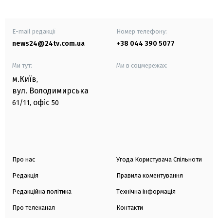
E-mail редакції
Номер телефону:
news24@24tv.com.ua
+38 044 390 5077
Ми тут:
Ми в соцмережах:
м.Київ
,
вул. Володимирська
офіс
61/11,
50
Про нас
Угода Користувача Спільноти
Редакція
Правила коментування
Редакційна політика
Технічна інформація
Про телеканал
Контакти