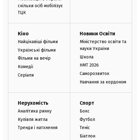
скільки осіб мобілізує
ТЦК
Кіно
Новини Освіти
Найцікавіші фільми
Міністерство освіти та
науки України
Українські фільми
Школа
Фільми на вечір
НМТ 2026
Комедії
Саморозвиток
Серіали
Навчання за кордоном
Нерухомість
Спорт
Аналітика ринку
Бокс
Купівля житла
Футбол
Тренди і натхнення
Теніс
Біатлон