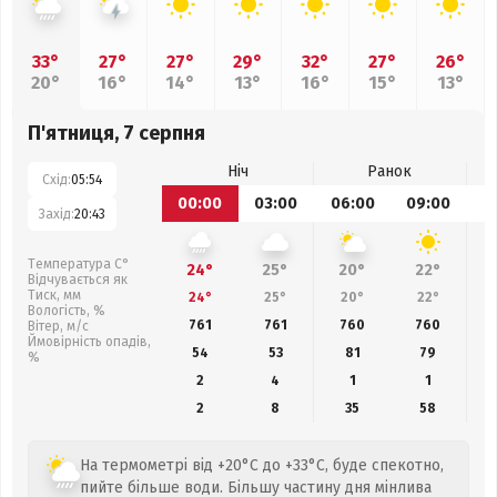
33°
27°
27°
29°
32°
27°
26°
20°
16°
14°
13°
16°
15°
13°
П'ятниця, 7 серпня
Ніч
Ранок
Схід:
05:54
00:00
03:00
06:00
09:00
1
Захід:
20:43
Температура С°
24°
25°
20°
22°
Відчувається як
Тиск, мм
24°
25°
20°
22°
Вологість, %
761
761
760
760
Вітер, м/с
Ймовірність опадів,
54
53
81
79
%
2
4
1
1
2
8
35
58
На термометрі від +20°C до +33°C, буде спекотно,
пийте більше води. Більшу частину дня мінлива