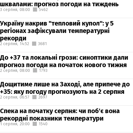
шквалами: прогноз погоди на тиждень
3 серпня,
08:00
5462
Україну накрив "тепловий купол": у 5
регіонах зафіксували температурні
рекорди
2 серпня,
14:52
3681
До +37 та локальні грози: синоптики дали
прогноз погоди на початок нового тижня
2 серпня,
08:00
1793
Дощитиме лише на Заході, але припече до
+35: яку погоду прогнозують на 2 серпня
2 серпня,
06:57
2697
Спека на початку серпня: чи поб'є вона
рекордні показники температури
1 серпня,
20:00
1540