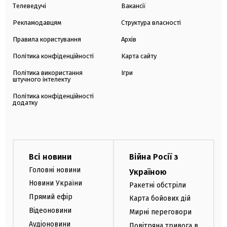
Телеведучі
Вакансії
Рекламодавцям
Структура власності
Правила користування
Архів
Політика конфіденційності
Карта сайту
Політика використання
Ігри
штучного інтелекту
Політика конфіденційності
додатку
Всі новини
Війна Росії з
Головні новини
Україною
Новини України
Ракетні обстріли
Прямий ефір
Карта бойових дій
Відеоновини
Мирні переговори
Аудіоновини
Повітряна тривога в