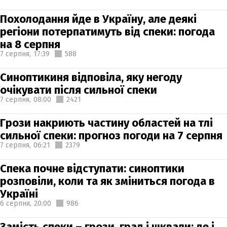
Похолодання йде в Україну, але деякі
регіони потерпатимуть від спеки: погода
на 8 серпня
7 серпня,
17:39
588
Синоптикиня відповіла, яку негоду
очікувати після сильної спеки
7 серпня,
08:00
2421
Грози накриють частину областей на тлі
сильної спеки: прогноз погоди на 7 серпня
7 серпня,
06:21
2379
Спека почне відступати: синоптики
розповіли, коли та як зміниться погода в
Україні
6 серпня,
20:00
986
Замість спеки – грози, град і шквали: де і