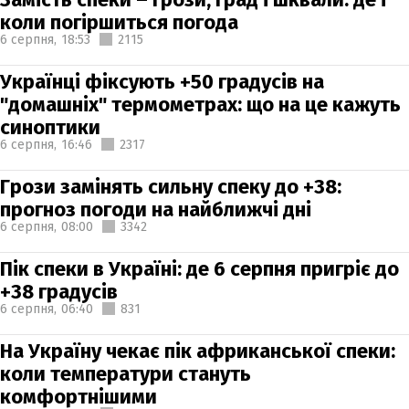
коли погіршиться погода
6 серпня,
18:53
2115
Українці фіксують +50 градусів на
"домашніх" термометрах: що на це кажуть
синоптики
6 серпня,
16:46
2317
Грози замінять сильну спеку до +38:
прогноз погоди на найближчі дні
6 серпня,
08:00
3342
Пік спеки в Україні: де 6 серпня пригріє до
+38 градусів
6 серпня,
06:40
831
На Україну чекає пік африканської спеки:
коли температури стануть
комфортнішими