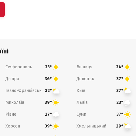
їні
Сімферополь
Вінниця
33°
34°
Дніпро
Донецьк
36°
37°
Івано-Франківськ
Київ
32°
37°
Миколаїв
Львів
39°
23°
Рівне
Суми
27°
37°
Херсон
Хмельницький
39°
29°