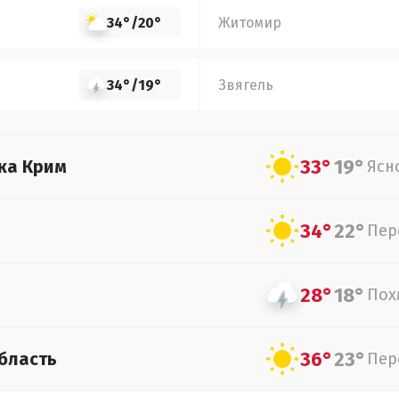
34°
/
20°
Житомир
34°
/
19°
Звягель
33°
19°
ка Крим
Ясн
34°
22°
Пер
28°
18°
Пох
36°
23°
бласть
Пер