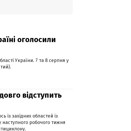
країні оголосили
ласті України. 7 та 8 серпня у
тий).
адовго відступить
ь із західних областей із
 наступного робочого тижня
нтициклону.