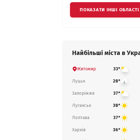
ПОКАЗАТИ ІНШІ ОБЛАСТІ
Найбільші міста в Укра
Житомир
33°
Луцьк
28°
Запоріжжя
37°
Луганськ
38°
Полтава
37°
Харків
36°