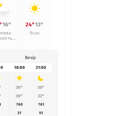
°
16°
24°
13°
нлива
Ясно
рність,
ливи
Вечір
00
18:00
21:00
°
36°
30°
°
39°
32°
1
760
761
37
51