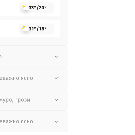
33°
/
20°
31°
/
18°
о
еважно ясно
муро, грози
еважно ясно