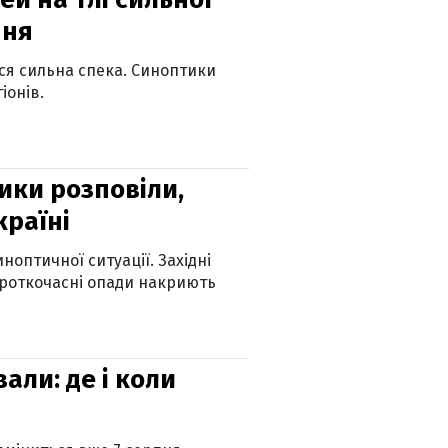
пня
ься сильна спека. Синоптики
іонів.
ики розповіли,
країні
оптичної ситуації. Західні
ороткочасні опади накриють
вали: де і коли