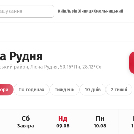
Київ
Львів
Вінниця
Хмельницький
на Рудня
кий район, Лісна Рудня, 50.16°Пн, 28.12°Сх
ора
По годинах
Тиждень
10 днів
2 тижні
Сб
Нд
Пн
Завтра
09.08
10.08
1