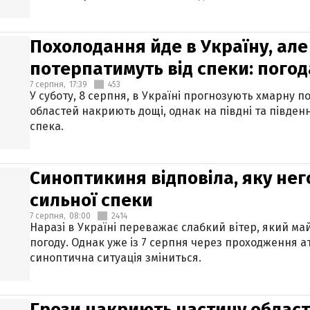
Похолодання йде в Україну, але
потерпатимуть від спеки: погод
7 серпня,
17:39
453
У суботу, 8 серпня, в Україні прогнозують хмарну п
областей накриють дощі, однак на півдні та півден
спека.
Синоптикиня відповіла, яку нег
сильної спеки
7 серпня,
08:00
2414
Наразі в Україні переважає слабкий вітер, який м
погоду. Однак уже із 7 серпня через проходження 
синоптична ситуація зміниться.
Грози накриють частину областе