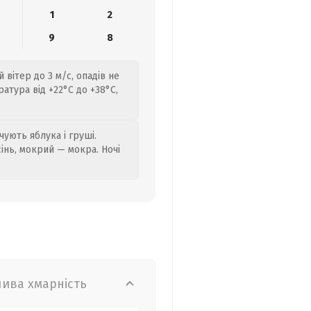
1
2
9
8
 вітер до 3 м/с, опадів не
атура від +22°C до +38°C,
ують яблука і груші.
сінь, мокрий — мокра. Ночі
лива хмарність