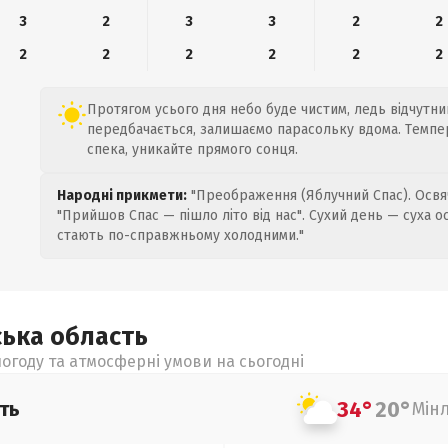
3
2
3
3
2
2
2
2
2
2
2
2
Протягом усього дня небо буде чистим, ледь відчутний
передбачається, залишаємо парасольку вдома. Темпер
спека, уникайте прямого сонця.
Народні прикмети:
"Преображення (Яблучний Спас). Освяч
"Прийшов Спас — пішло літо від нас". Сухий день — суха о
стають по-справжньому холодними."
ська
область
огоду та атмосферні умови на сьогодні
34°
20°
ть
Мін