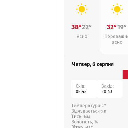
38°
22°
32°
19°
Ясно
Переважн
ясно
Четвер, 6 серпня
Схід:
Захід:
05:43
20:43
Температура С°
Відчувається як
Тиск, мм
Вологість, %
Вітер, м/с