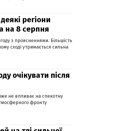
 деякі регіони
а на 8 серпня
огоду з проясненнями. Більшість
ному сході утримається сильна
оду очікувати після
айже не впливає на спекотну
атмосферного фронту
й на тлі сильної