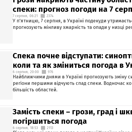
спеки: прогноз погоди на 7 сер
7 серпня,
06:21
2374
У п'ятницю, 7 серпня, в Україні подекуди утримаєт
прогнозують мінливу хмарність та опади у низці рег
Спека почне відступати: синопт
коли та як зміниться погода в У
6 серпня,
20:00
976
Найближчими днями в Україні прогнозують зміну син
регіони першими відчують спад спеки. Водночас к
більшість областей.
Замість спеки – грози, град і шк
погіршиться погода
6 серпня,
18:53
2113