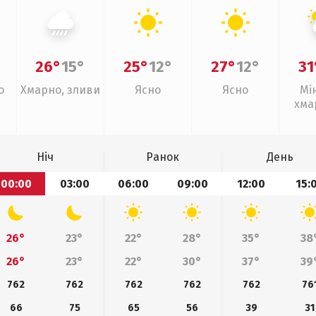
26°
15°
25°
12°
27°
12°
31
о
Хмарно, зливи
Ясно
Ясно
Мі
хма
з
Ніч
Ранок
День
00:00
03:00
06:00
09:00
12:00
15:
26°
23°
22°
28°
35°
38
26°
23°
22°
30°
37°
39
762
762
762
762
762
76
66
75
65
56
39
31