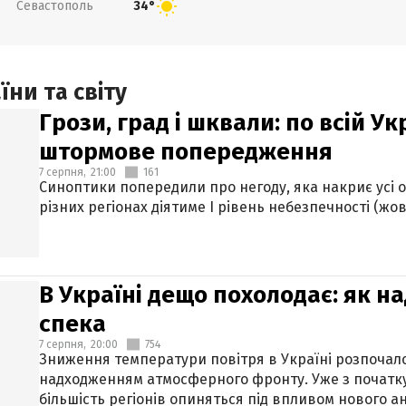
Севастополь
34°
ни та світу
Грози, град і шквали: по всій У
штормове попередження
7 серпня,
21:00
161
Синоптики попередили про негоду, яка накриє усі об
різних регіонах діятиме І рівень небезпечності (жов
В Україні дещо похолодає: як н
спека
7 серпня,
20:00
754
Зниження температури повітря в Україні розпочалос
надходженням атмосферного фронту. Уже з початку
більшість регіонів опиняться під впливом нового а