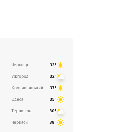
Чернівці
33°
Ужгород
32°
Кропивницький
37°
Одеса
35°
Тернопіль
30°
Черкаси
38°