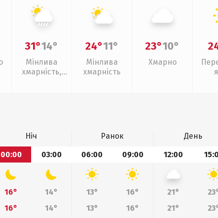
31°
14°
24°
11°
23°
10°
2
о
Мінлива
Мінлива
Хмарно
Пер
хмарність,
хмарність
зливи
Ніч
Ранок
День
00:00
03:00
06:00
09:00
12:00
15:
16°
14°
13°
16°
21°
23
16°
14°
13°
16°
21°
23