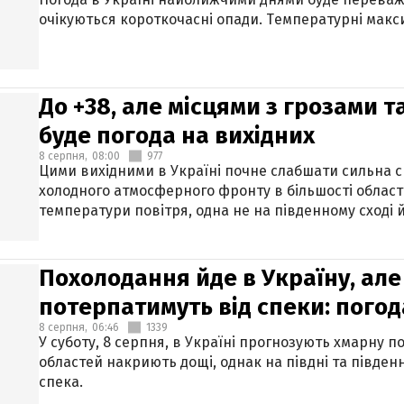
очікуються короткочасні опади. Температурні макси
До +38, але місцями з грозами 
буде погода на вихідних
8 серпня,
08:00
977
Цими вихідними в Україні почне слабшати сильна 
холодного атмосферного фронту в більшості област
температури повітря, одна не на південному сході й
Похолодання йде в Україну, але
потерпатимуть від спеки: погод
8 серпня,
06:46
1339
У суботу, 8 серпня, в Україні прогнозують хмарну п
областей накриють дощі, однак на півдні та півден
спека.