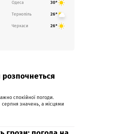
Одеса
30°
Тернопіль
26°
Черкаси
26°
ди розпочнеться
ажно спокійної погоди.
 серпня значень, а місцями
ь грози: погода на