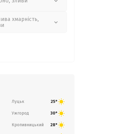
рно, зливи
лива хмарність,
зи
Луцьк
25°
Ужгород
30°
Кропивницький
28°