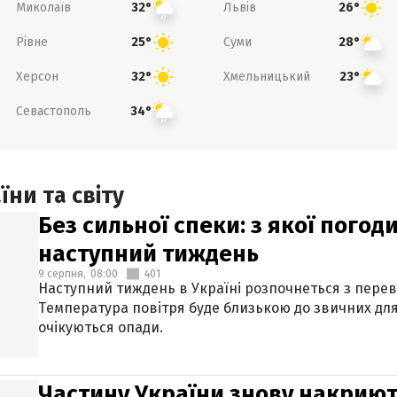
Миколаїв
Львів
32°
26°
Рівне
Суми
25°
28°
Херсон
Хмельницький
32°
23°
Севастополь
34°
ни та світу
Без сильної спеки: з якої пого
наступний тиждень
9 серпня,
08:00
401
Наступний тиждень в Україні розпочнеться з перев
Температура повітря буде близькою до звичних для
очікуються опади.
Частину України знову накриют