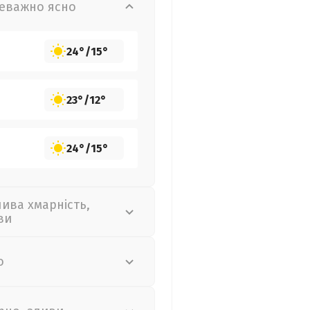
еважно ясно
24°
/
15°
23°
/
12°
24°
/
15°
лива хмарність,
ви
о