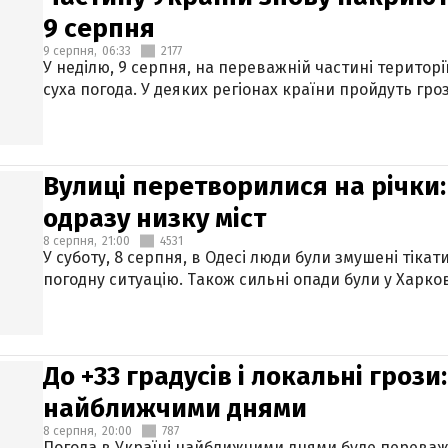
9 серпня
9 серпня,
06:33
2177
У неділю, 9 серпня, на переважній частині територі
суха погода. У деяких регіонах країни пройдуть гро
Вулиці перетворилися на річки
одразу низку міст
8 серпня,
21:00
4531
У суботу, 8 серпня, в Одесі люди були змушені тікат
погодну ситуацію. Також сильні опади були у Харкові
До +33 градусів і локальні гроз
найближчими днями
8 серпня,
20:00
787
Погода в Україні найближчими днями буде переваж