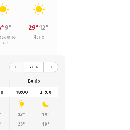
4°
9°
29°
12°
еважно
Ясно
ясно
7
/14
Вечір
00
18:00
21:00
°
23°
19°
°
23°
19°