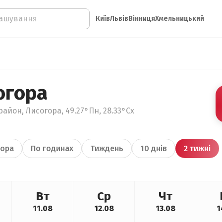
Київ
Львів
Вінниця
Хмельницький
огора
айон, Лисогора, 49.27°Пн, 28.33°Сх
ора
По годинах
Тиждень
10 днів
2 тижні
Вт
Ср
Чт
11.08
12.08
13.08
1