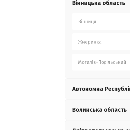
Вінницька
область
Вінниця
Жмеринка
Могилів-Подільський
Автономна Республі
Волинська
область