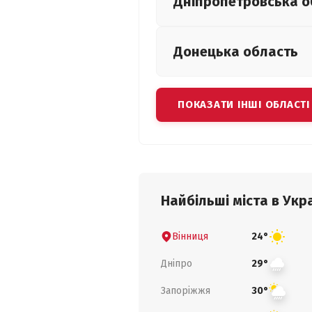
Дніпропетровська
о
Донецька
область
ПОКАЗАТИ ІНШІ ОБЛАСТІ
Найбільші міста в Укра
Вінниця
24°
Дніпро
29°
Запоріжжя
30°