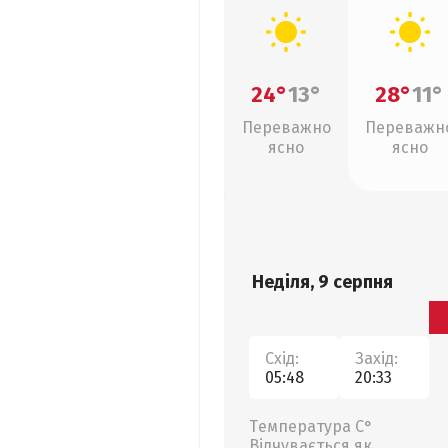
24°
13°
28°
11°
Переважно
Переважн
ясно
ясно
Неділя, 9 серпня
Схід:
Захід:
05:48
20:33
Температура С°
Відчувається як