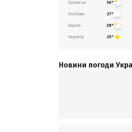
Луганськ
36°
Полтава
27°
Харків
28°
Чернігів
25°
Новини погоди Украї