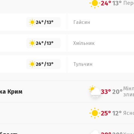
24°
13°
Пер
24°
/
13°
Гайсин
24°
/
13°
Хмільник
26°
/
13°
Тульчин
Мін
33°
20°
ка Крим
зли
25°
12°
Ясн