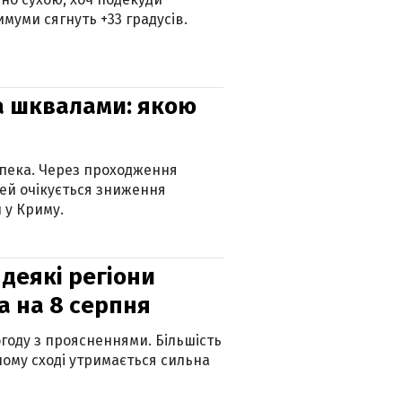
муми сягнуть +33 градусів.
та шквалами: якою
спека. Через проходження
ей очікується зниження
 у Криму.
 деякі регіони
а на 8 серпня
огоду з проясненнями. Більшість
ному сході утримається сильна