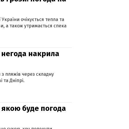
ї України очікується тепла та
зи, а також утримається спека
: негода накрила
и з пляжів через складну
 та Дніпрі.
и: якою буде погода
но сухою, хоч подекуди