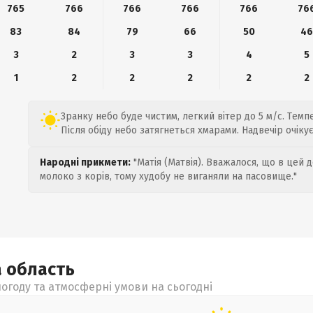
765
766
766
766
766
76
83
84
79
66
50
4
3
2
3
3
4
5
1
2
2
2
2
2
Зранку небо буде чистим, легкий вітер до 5 м/с. Темпе
Після обіду небо затягнеться хмарами. Надвечір очіку
Народні прикмети:
"Матія (Матвія). Вважалося, що в цей 
молоко з корів, тому худобу не виганяли на пасовище."
а
область
огоду та атмосферні умови на сьогодні