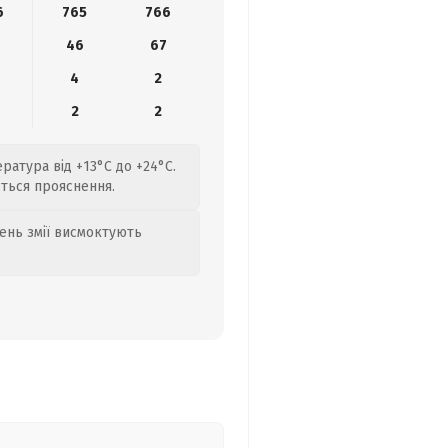
6
765
766
6
46
67
4
2
2
2
ратура від +13°C до +24°C.
ється прояснення.
день змії висмоктують