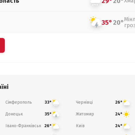
29°
20°
бласть
Хма
Мін
35°
20°
гро
їні
Сімферополь
Чернівці
33°
26°
Донецьк
Житомир
35°
24°
Івано-Франківськ
Київ
26°
24°