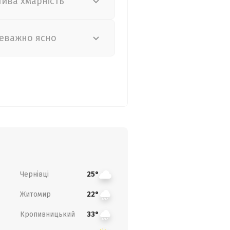
лива хмарність
еважно ясно
Чернівці
25°
Житомир
22°
Кропивницький
33°