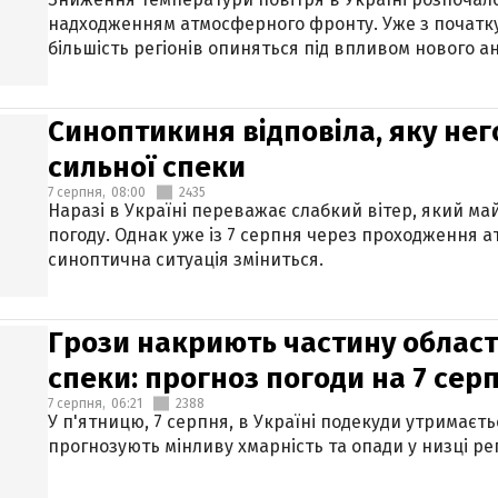
надходженням атмосферного фронту. Уже з початку
більшість регіонів опиняться під впливом нового а
Синоптикиня відповіла, яку нег
сильної спеки
7 серпня,
08:00
2435
Наразі в Україні переважає слабкий вітер, який м
погоду. Однак уже із 7 серпня через проходження 
синоптична ситуація зміниться.
Грози накриють частину областе
спеки: прогноз погоди на 7 сер
7 серпня,
06:21
2388
У п'ятницю, 7 серпня, в Україні подекуди утримаєт
прогнозують мінливу хмарність та опади у низці рег