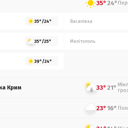
35°
24°
Пер
35°
/
24°
Василівка
35°
/
25°
Мелітополь
39°
/
24°
Мін
33°
21°
ка Крим
гро
23°
16°
Пох