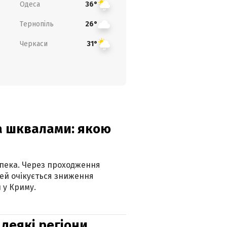
Одеса
36°
Тернопіль
26°
Черкаси
31°
та шквалами: якою
спека. Через проходження
ей очікується зниження
 у Криму.
 деякі регіони