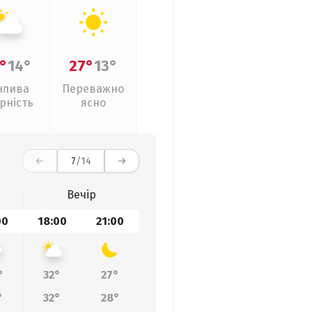
°
14°
27°
13°
нлива
Переважно
рність
ясно
7
/14
Вечір
00
18:00
21:00
°
32°
27°
°
32°
28°