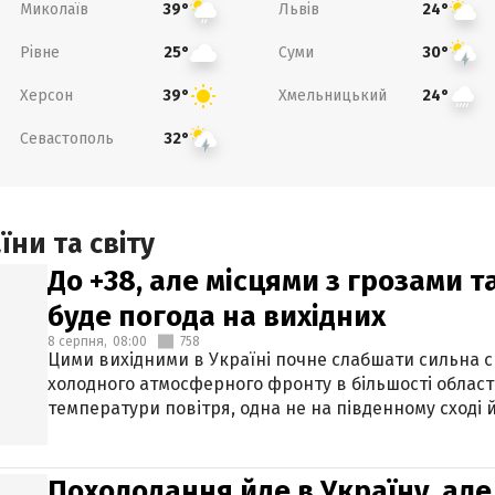
Миколаїв
Львів
39°
24°
Рівне
Суми
25°
30°
Херсон
Хмельницький
39°
24°
Севастополь
32°
ни та світу
До +38, але місцями з грозами 
буде погода на вихідних
8 серпня,
08:00
758
Цими вихідними в Україні почне слабшати сильна 
холодного атмосферного фронту в більшості област
температури повітря, одна не на південному сході й
Похолодання йде в Україну, але