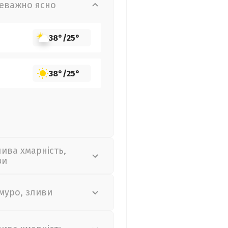
еважно ясно
38°
/
25°
38°
/
25°
лива хмарність,
зи
муро, зливи