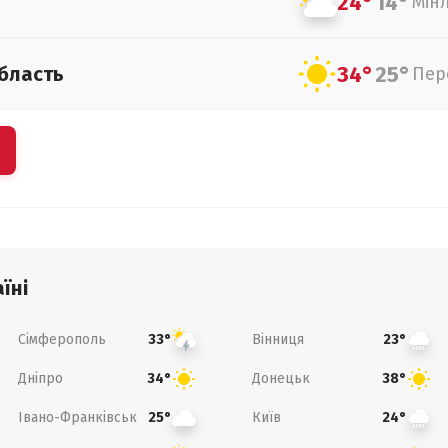
24°
14°
Мін
34°
25°
бласть
Пер
їні
Сімферополь
Вінниця
33°
23°
Дніпро
Донецьк
34°
38°
Івано-Франківськ
Київ
25°
24°