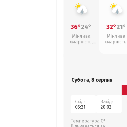
36°
24°
32°
21°
Мінлива
Мінлива
хмарність,
хмарність
грози
грози
Субота, 8 серпня
Схід:
Захід:
05:21
20:02
Температура С°
Відчувається як