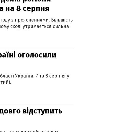
а на 8 серпня
огоду з проясненнями. Більшість
ному сході утримається сильна
країні оголосили
ласті України. 7 та 8 серпня у
тий).
адовго відступить
ь із західних областей із