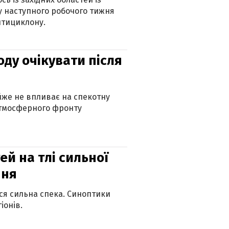
 наступного робочого тижня
нтициклону.
оду очікувати після
айже не впливає на спекотну
атмосферного фронту
й на тлі сильної
пня
ься сильна спека. Синоптики
іонів.