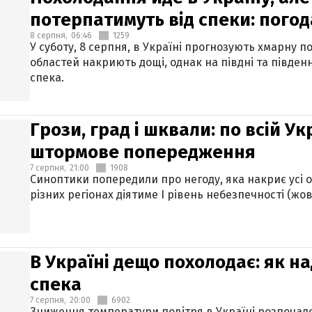
потерпатимуть від спеки: погод
8 серпня,
06:46
1259
У суботу, 8 серпня, в Україні прогнозують хмарну п
областей накриють дощі, однак на півдні та півден
спека.
Грози, град і шквали: по всій У
штормове попередження
7 серпня,
21:00
1908
Синоптики попередили про негоду, яка накриє усі об
різних регіонах діятиме І рівень небезпечності (жов
В Україні дещо похолодає: як н
спека
7 серпня,
20:00
6902
Зниження температури повітря в Україні розпочалос