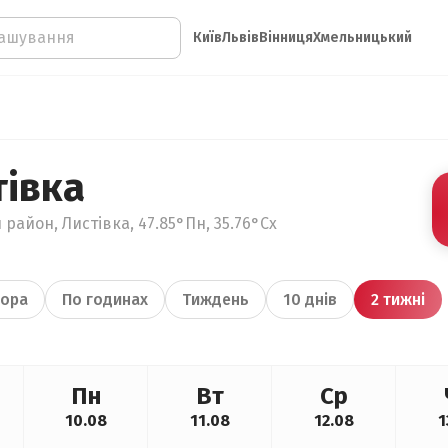
Київ
Львів
Вінниця
Хмельницький
тівка
 район, Листівка, 47.85°Пн, 35.76°Сх
ора
По годинах
Тиждень
10 днів
2 тижні
Пн
Вт
Ср
10.08
11.08
12.08
1