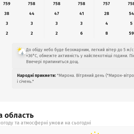
759
758
758
758
757
75
38
44
47
41
28
54
3
3
3
3
4
5
2
2
2
6
8
59
До обіду небо буде безхмарним, легкий вітер до 5 м/с
+36°C, обмежте активність у найспекотніші години. П
Ввечері припиниться дощ.
Народні прикмети:
"Мирона. Вітряний день ("Мирон-вітро
і січень."
ка
область
огоду та атмосферні умови на сьогодні