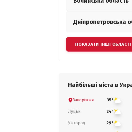
Волинська
область
Дніпропетровська
о
ПОКАЗАТИ ІНШІ ОБЛАСТІ
Найбільші міста в Укра
Запоріжжя
35°
Луцьк
24°
Ужгород
29°