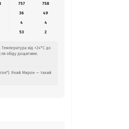
8
757
758
36
49
4
4
53
2
. Температура від +24°C до
ісля обіду дощитиме.
гон"). Який Мирон — такий