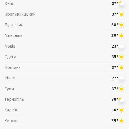
Київ
37°
Кропивницький
37°
Луганськ
38°
Миколаїв
39°
Львів
23°
Одеса
35°
Полтава
37°
Рівне
27°
Суми
37°
Тернопіль
30°
Харків
36°
Херсон
39°