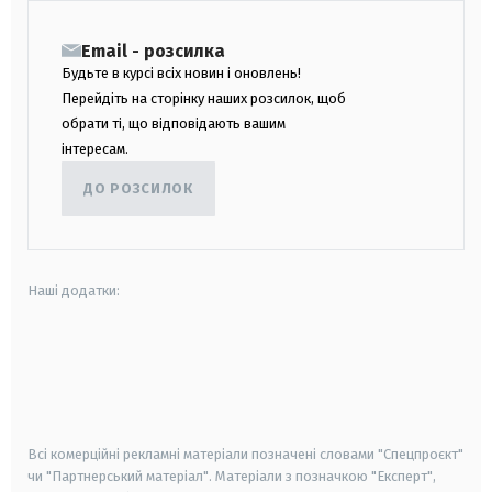
Email - розсилка
Будьте в курсі всіх новин і оновлень!
Перейдіть на сторінку наших розсилок, щоб
обрати ті, що відповідають вашим
інтересам.
ДО РОЗСИЛОК
Наші додатки:
android
apple
smart tv
samsung smart tv
Всі комерційні рекламні матеріали позначені словами "Спецпроєкт"
чи "Партнерський матеріал". Матеріали з позначкою "Експерт",