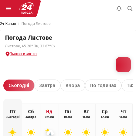
24 Канал
Погода Листове
Погода Листове
Листове, 45.26°Пн, 33.67°Сх
Змінити місто
Сьогодні
Завтра
Вчора
По годинах
Тиж
Пт
Сб
Нд
Пн
Вт
Ср
Чт
Сьогодні
Завтра
09.08
10.08
11.08
12.08
13.08