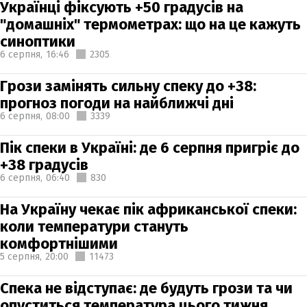
Українці фіксують +50 градусів на
"домашніх" термометрах: що на це кажуть
синоптики
6 серпня,
16:46
2305
Грози замінять сильну спеку до +38:
прогноз погоди на найближчі дні
6 серпня,
08:00
3339
Пік спеки в Україні: де 6 серпня пригріє до
+38 градусів
6 серпня,
06:40
830
На Україну чекає пік африканської спеки:
коли температури стануть
комфортнішими
5 серпня,
20:00
11473
Спека не відступає: де будуть грози та чи
опуститься температура цього тижня