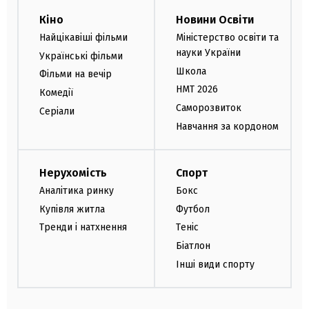
Кіно
Новини Освіти
Найцікавіші фільми
Міністерство освіти та
науки України
Українські фільми
Школа
Фільми на вечір
НМТ 2026
Комедії
Саморозвиток
Серіали
Навчання за кордоном
Нерухомість
Спорт
Аналітика ринку
Бокс
Купівля житла
Футбол
Тренди і натхнення
Теніс
Біатлон
Інші види спорту