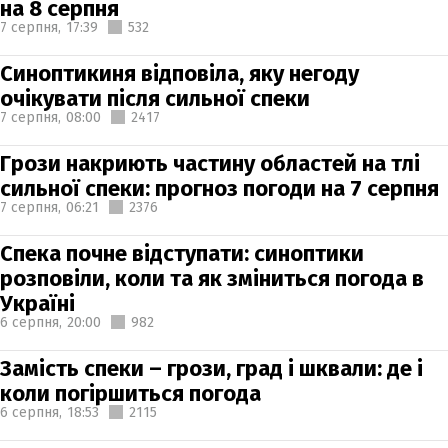
на 8 серпня
7 серпня,
17:39
532
Синоптикиня відповіла, яку негоду
очікувати після сильної спеки
7 серпня,
08:00
2417
Грози накриють частину областей на тлі
сильної спеки: прогноз погоди на 7 серпня
7 серпня,
06:21
2376
Спека почне відступати: синоптики
розповіли, коли та як зміниться погода в
Україні
6 серпня,
20:00
982
Замість спеки – грози, град і шквали: де і
коли погіршиться погода
6 серпня,
18:53
2115