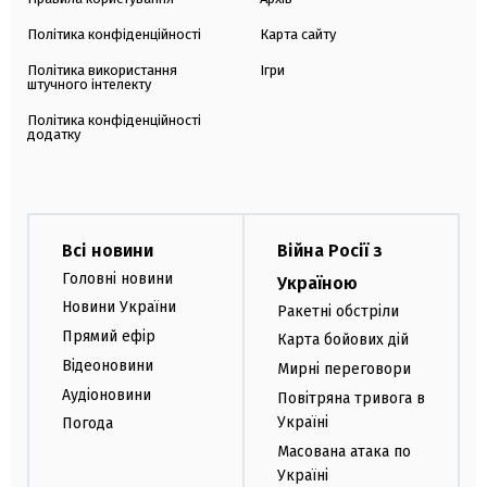
Політика конфіденційності
Карта сайту
Політика використання
Ігри
штучного інтелекту
Політика конфіденційності
додатку
Всі новини
Війна Росії з
Головні новини
Україною
Новини України
Ракетні обстріли
Прямий ефір
Карта бойових дій
Відеоновини
Мирні переговори
Аудіоновини
Повітряна тривога в
Україні
Погода
Масована атака по
Україні