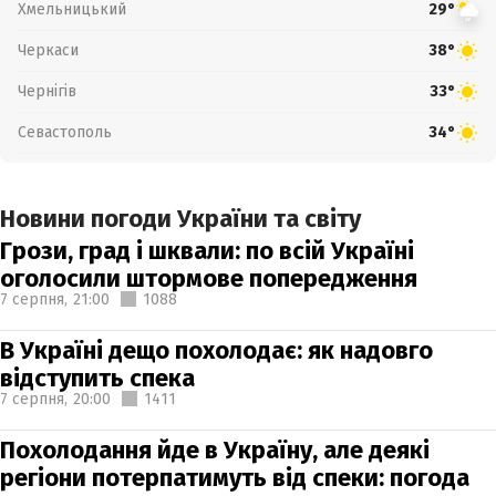
Хмельницький
29°
Черкаси
38°
Чернігів
33°
Севастополь
34°
Новини погоди України та світу
Грози, град і шквали: по всій Україні
оголосили штормове попередження
7 серпня,
21:00
1088
В Україні дещо похолодає: як надовго
відступить спека
7 серпня,
20:00
1411
Похолодання йде в Україну, але деякі
регіони потерпатимуть від спеки: погода