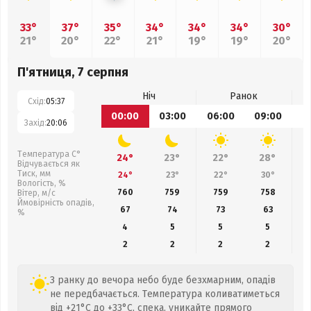
33°
37°
35°
34°
34°
34°
30°
21°
20°
22°
21°
19°
19°
20°
П'ятниця, 7 серпня
Ніч
Ранок
Схід:
05:37
00:00
03:00
06:00
09:00
1
Захід:
20:06
Температура С°
24°
23°
22°
28°
Відчувається як
Тиск, мм
24°
23°
22°
30°
Вологість, %
760
759
759
758
Вітер, м/с
Ймовірність опадів,
67
74
73
63
%
4
5
5
5
2
2
2
2
З ранку до вечора небо буде безхмарним, опадів
не передбачається. Температура коливатиметься
від +21°C до +33°C, спека, уникайте прямого