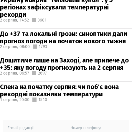
регіонах зафіксували температурні
рекорди
2 серпня,
14:52
3681
До +37 та локальні грози: синоптики дали
прогноз погоди на початок нового тижня
2 серпня,
08:00
1793
Дощитиме лише на Заході, але припече до
+35: яку погоду прогнозують на 2 серпня
2 серпня,
06:57
2697
Спека на початку серпня: чи поб'є вона
рекордні показники температури
1 серпня,
20:00
1540
E-mail редакції
Номер телефону: