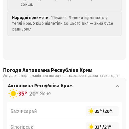
сонця.
Народні прикмети:
"Пимена. Лелеки відлітають у
теплі краї. Якщо відлетіли до цього дня — зима буде
ранньою."
Погода Автономна Республіка Крим
Актуальна інформація про погоду та атмосферні умови на сьогодні
Автономна Республіка Крим
35°
20°
Ясно
Бахчисарай
35°
/
20°
Білогірськ
33°
/
21°