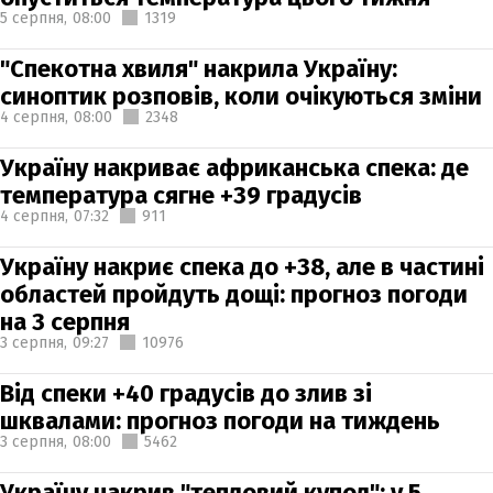
5 серпня,
08:00
1319
"Спекотна хвиля" накрила Україну:
синоптик розповів, коли очікуються зміни
4 серпня,
08:00
2348
Україну накриває африканська спека: де
температура сягне +39 градусів
4 серпня,
07:32
911
Україну накриє спека до +38, але в частині
областей пройдуть дощі: прогноз погоди
на 3 серпня
3 серпня,
09:27
10976
Від спеки +40 градусів до злив зі
шквалами: прогноз погоди на тиждень
3 серпня,
08:00
5462
Україну накрив "тепловий купол": у 5